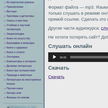
Исторические романы
Формат файла — mp3. Языки:
Приключения
Вестерн
только слушать в режиме онл
Триллеры и детективы
прямой ссылке. Сделать это
Ужасы и мистика
Учебная и научная
Другие части аудиокурса:
сл
литература
Энциклопедии
Не хотите потерять сайт? Доб
Книги по искусству
Биографии и мемуары
Слушать онлайн
Книги о здоровье
Книги о спорте
Аудиоплеер
Эзотерика
00:00
Компьютеры и интернет
Деловая литература
Скачать
Книги про путешествия
Природа и животные
Скачать
Литература на иностранных
языках
Прочие книги
Авторы книг
Фильмы по книгам