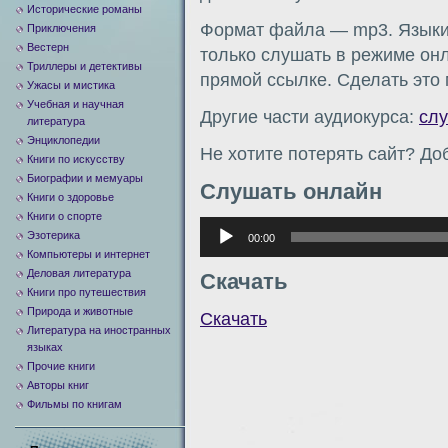
Исторические романы
Формат файла — mp3. Языки:
Приключения
Вестерн
только слушать в режиме онл
Триллеры и детективы
прямой ссылке. Сделать это
Ужасы и мистика
Учебная и научная
Другие части аудиокурса:
сл
литература
Энциклопедии
Не хотите потерять сайт? Доб
Книги по искусству
Биографии и мемуары
Слушать онлайн
Книги о здоровье
Книги о спорте
Аудиоплеер
Эзотерика
00:00
Компьютеры и интернет
Деловая литература
Скачать
Книги про путешествия
Природа и животные
Скачать
Литература на иностранных
языках
Прочие книги
Авторы книг
Фильмы по книгам