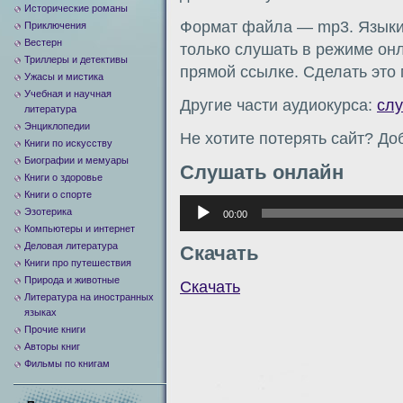
Исторические романы
Формат файла — mp3. Языки:
Приключения
Вестерн
только слушать в режиме онл
Триллеры и детективы
прямой ссылке. Сделать это
Ужасы и мистика
Учебная и научная
Другие части аудиокурса:
сл
литература
Энциклопедии
Не хотите потерять сайт? Доб
Книги по искусству
Биографии и мемуары
Слушать онлайн
Книги о здоровье
Книги о спорте
Аудиоплеер
Эзотерика
00:00
Компьютеры и интернет
Деловая литература
Скачать
Книги про путешествия
Природа и животные
Скачать
Литература на иностранных
языках
Прочие книги
Авторы книг
Фильмы по книгам