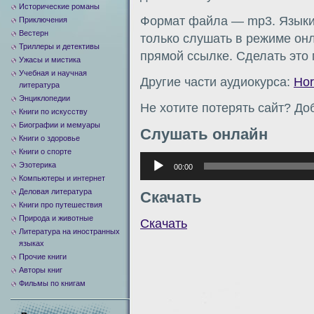
Исторические романы
Формат файла — mp3. Языки:
Приключения
Вестерн
только слушать в режиме онл
Триллеры и детективы
прямой ссылке. Сделать это
Ужасы и мистика
Учебная и научная
Другие части аудиокурса:
Hor
литература
Энциклопедии
Не хотите потерять сайт? Доб
Книги по искусству
Биографии и мемуары
Слушать онлайн
Книги о здоровье
Книги о спорте
Аудиоплеер
Эзотерика
00:00
Компьютеры и интернет
Деловая литература
Скачать
Книги про путешествия
Природа и животные
Скачать
Литература на иностранных
языках
Прочие книги
Авторы книг
Фильмы по книгам