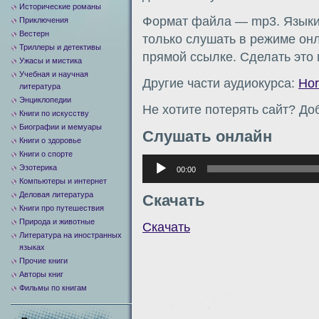
Исторические романы
Формат файла — mp3. Языки:
Приключения
Вестерн
только слушать в режиме онл
Триллеры и детективы
прямой ссылке. Сделать это
Ужасы и мистика
Учебная и научная
Другие части аудиокурса:
Hor
литература
Энциклопедии
Не хотите потерять сайт? Доб
Книги по искусству
Биографии и мемуары
Слушать онлайн
Книги о здоровье
Книги о спорте
Аудиоплеер
Эзотерика
00:00
Компьютеры и интернет
Деловая литература
Скачать
Книги про путешествия
Природа и животные
Скачать
Литература на иностранных
языках
Прочие книги
Авторы книг
Фильмы по книгам