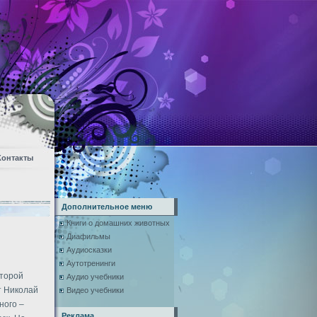
Контакты
Дополнительное меню
Книги о домашних животных
Диафильмы
Аудиосказки
Аутотренинги
оторой
Аудио учебники
т Николай
Видео учебники
ного –
Реклама