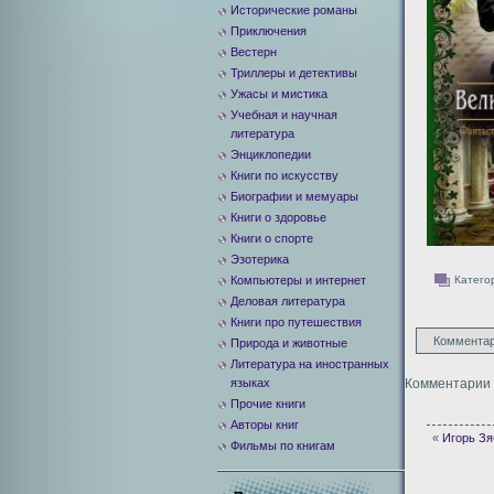
Исторические романы
Приключения
Вестерн
Триллеры и детективы
Ужасы и мистика
Учебная и научная
литература
Энциклопедии
Книги по искусству
Биографии и мемуары
Книги о здоровье
Книги о спорте
Эзотерика
Компьютеры и интернет
Катего
Деловая литература
Книги про путешествия
Комментар
Природа и животные
Литература на иностранных
языках
Комментарии 
Прочие книги
Авторы книг
«
Игорь Зя
Фильмы по книгам