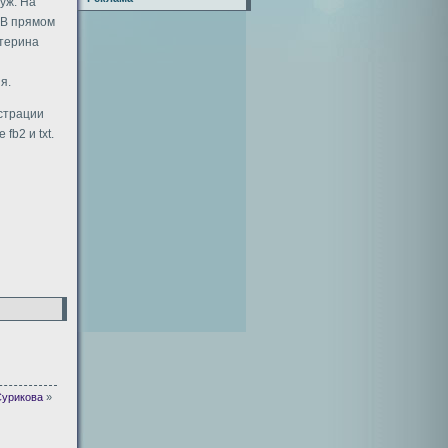
уж. На
 В прямом
атерина
я.
истрации
fb2 и txt.
Сурикова
»