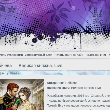
чать аудиокниги
Литературный блог
Читать книги онлайн
Подборки книг
йчева — Великая княжна. Live.
| Автор:
Giperion
Автор:
Анна Пейчева
Название книги:
Великая княжна. Live.
Российская империя, 2016 год. Страной, в к
никогда не было революций, успешно прави
Третий. Все у государя получается, кроме од