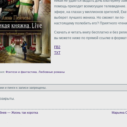
никак не удается выдать дочь Екатерину зам
помощь приходит всемогущее телевидение.
эфире, на глазах у миллионов зрителей, Ек
выберет лучшего жениха. Но сможет ли по-
настоящему полюбить его? Приятного чтени
Скачать и читать книгу бесплатно и без рег
вы можете ниже по прямой ссылке в формате 
FB2
TXT
рия:
Фэнтези и фантастика
,
Любовные романы
ии и пинги к записи запрещены.
закрыты.
бнев — Жизнь так коротка
Марьяна 