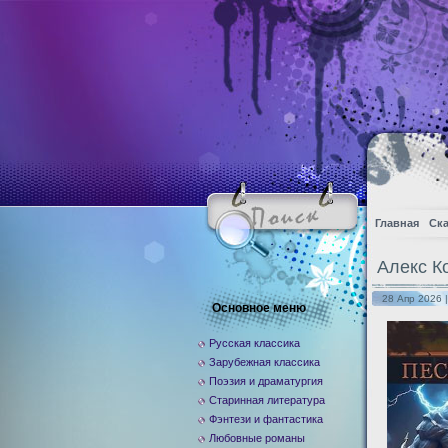
Главная
Ска
Алекс К
28 Апр 2026 
Основное меню
Русская классика
Зарубежная классика
Поэзия и драматургия
Старинная литература
Фэнтези и фантастика
Любовные романы