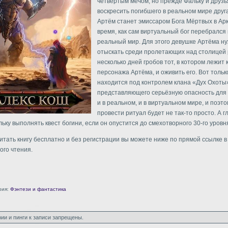
четвертым мечом, но прежде Фальку и друз
воскресить погибшего в реальном мире друг
Артём станет эмиссаром Бога Мёртвых в Арк
время, как сам виртуальный бог перебрался 
реальный мир. Для этого девушке Артёма н
отыскать среди пролетающих над столицей 
несколько дней гробов тот, в котором лежит 
персонажа Артёма, и оживить его. Вот тольк
находится под контролем клана «Дух Охоты
представляющего серьёзную опасность для
и в реальном, и в виртуальном мире, и поэт
провести ритуал будет не так-то просто. А гл
ьку выполнять квест богини, если он опустится до смехотворного 30-го уровн
читать книгу бесплатно и без регистрации вы можете ниже по прямой ссылке 
ого чтения.
рия:
Фэнтези и фантастика
ии и пинги к записи запрещены.