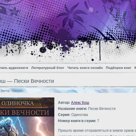
чать аудиокниги
Литературный блог
Читать книги онлайн
Подборки книг
ош — Пески Вечности
| Автор:
Giperion
Автор:
Алекс Кош
Название книги:
Пески Вечности
Серия:
Одиночка
Номер книги в серии:
7
Пришло время отправляться в земли орков 