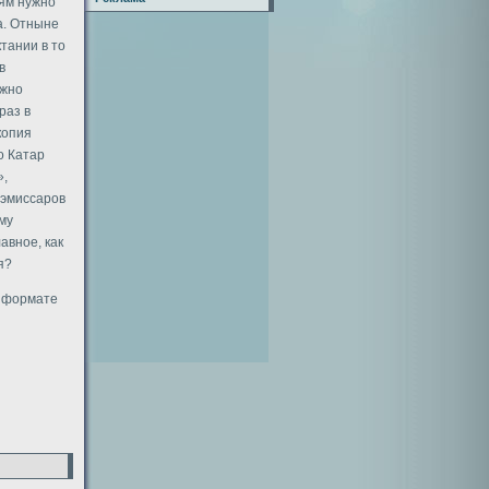
ьям нужно
а. Отныне
тании в то
в
ужно
раз в
копия
о Катар
»,
 эмиссаров
ому
авное, как
я?
в формате