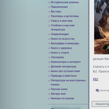
Исторические романы
Приключения
Вестерн
Триллеры и детективы
Ужасы и мистика
Учебная и научная
литература
Энциклопедии
Книги по искусству
Биографии и мемуары
Книги о здоровье
Книги о спорте
Эзотерика
дальше Фал
Компьютеры и интернет
Деловая литература
Скачать и 
Книги про путешествия
fb2. Приятн
Природа и животные
FB2
Литература на иностранных
языках
Прочие книги
Катего
Авторы книг
Фильмы по книгам
Комментар