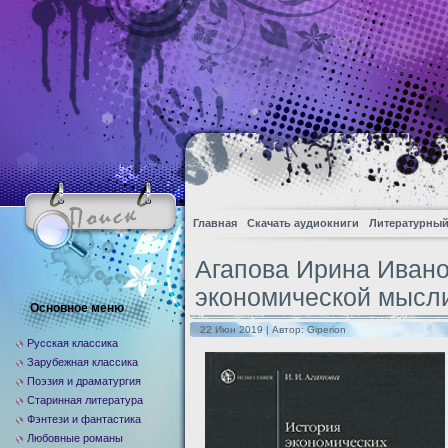
Главная
Скачать аудиокниги
Литературный
Агапова Ирина Иван
экономической мысл
Основное меню
22 Июн 2019 | Автор:
Giperion
Русская классика
Зарубежная классика
Поэзия и драматургия
Старинная литература
Фэнтези и фантастика
Любовные романы