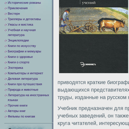
Исторические романы
Приключения
Вестерн
Триллеры и детективы
Ужасы и мистика
Учебная и научная
литература
Энциклопедии
Книги по искусству
Биографии и мемуары
Книги о здоровье
Книги о спорте
Эзотерика
Компьютеры и интернет
Деловая литература
приводятся краткие биограф
Книги про путешествия
выдающихся представителях 
Природа и животные
Литература на иностранных
труды, изданные на русском 
языках
Прочие книги
Учебник предназначен для п
Авторы книг
учебных заведений, он такж
Фильмы по книгам
круга читателей, интересующ