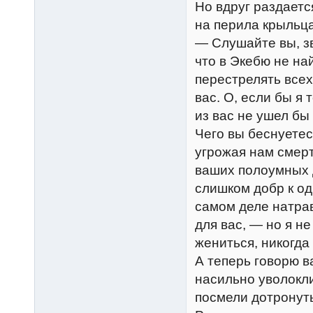
Но вдруг раздаетс
на перила крыльца
— Слушайте вы, зв
что в Экебю не на
перестрелять всех
вас. О, если бы я 
из вас не ушел бы
Чего вы беснуетес
угрожая нам смерт
ваших полоумных д
слишком добр к од
самом деле натрав
для вас, — но я не
жениться, никогда
А теперь говорю в
насильно уволокли
посмели дотронуть