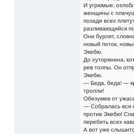
И угрюмые, озлоб
женщины с плачущ
позади всех плету
разливающийся по
Они бурлят, словн
новый поток, новы
Экебю.
До хуторянина, ко
рев толпы. Он отп
Экебю.
— Беда, беда! — к
тролли!
Обезумев от ужаса
— Собралась вся н
против Экебю! Спа
перебить всех кав
А вот уже слышит