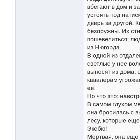
вбегают в дом и з
устоять под нати
дверь за другой. 
безоружны. Их стис
пошевелиться; люд
из Нюгорда.
В одной из отдале
светлые у нее вол
выносят из дома; 
кавалерам угрожае
ее.
Но что это: навстр
В самом глухом м
она бросилась с в
лесу, которые еще
Экебю!
Мертвая, она еще 