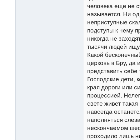
человека еще не ст
называется. Ни од
неприступные скал
подступы к нему п
никогда не заходя
тысячи людей ищут
Какой бесконечный
церковь в Бру, да 
представить себе 
Господские дети, 
края дороги или с
процессией. Нелег
свете живет такая
навсегда останетс
наполняться слез
нескончаемом шест
проходило лишь не