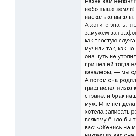
Разве вам непонят
небо выше земли! 
насколько вы злы,
А хотите знать, к
замужем за графом
как простую служа
мучили так, как не
она чуть не утопил
пришел ей тогда н
кавалеры, — мы сд
А потом она родил
граф велел низко 
стране, и брак на
муж. Мне нет дела
хотела записать р
всякому было бы т
вас: «Женись на м
никому из вас она