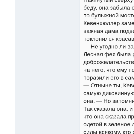
беду, она забыла 
по булыжной мост
Кевенхюллер замети
важная дама подв
поклонился краса
— Не угодно ли в
Лесная фея была 
доброжелательства
на него, что ему 
поразили его в са
— Отныне ты, Кев
самую диковинную
она. — Но запомни
Так сказала она, 
что она сказала п
одетой в зеленое 
силы всякому, кто