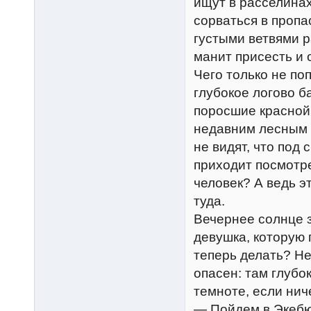
ищут в расселинах
сорваться в пропас
густыми ветвями р
манит присесть и 
Чего только не по
глубокое логово б
поросшие красной 
недавним лесным 
не видят, что под 
приходит посмотр
человек? А ведь э
туда.
Вечернее солнце з
девушка, которую 
теперь делать? Не
опасен: там глубо
темноте, если нич
— Пойдем в Экебю!