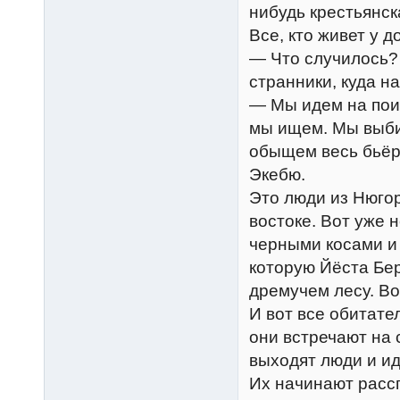
нибудь крестьянск
Все, кто живет у 
— Что случилось? 
странники, куда н
— Мы идем на поис
мы ищем. Мы выбил
обыщем весь бьёр
Экебю.
Это люди из Нюгор
востоке. Вот уже 
черными косами и 
которую Йёста Бер
дремучем лесу. Во
И вот все обитате
они встречают на 
выходят люди и ид
Их начинают расс