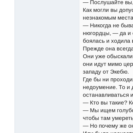
— Послушайте вы, 
Как могли вы допу
незнакомым местам
— Никогда не быва
нюгордцы, — да и 
боялась и ходила 
Прежде она всегд
Они уже обыскали 
они идут мимо цер
западу от Экебю.
Где бы ни проходи
недоумение. То и 
останавливаться и
— Кто вы такие? К
— Мы ищем голубо
чтобы там умереть.
— Но почему же о