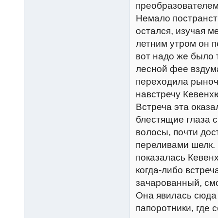
преобразователем
Немало постранств
остался, изучая 
летним утром он 
вот надо же было 
лесной фее вздума
переходила рыноч
навстречу Кевенх
Встреча эта оказа
блестящие глаза 
волосы, почти дос
переливами шелк. 
показалась Кевенх
когда-либо встреч
зачарованный, смо
Она явилась сюда 
папоротники, где 