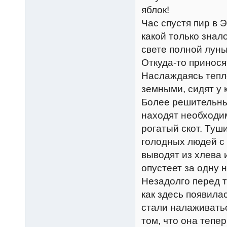
яблок!
Час спустя пир в 
какой только знал
свете полной луны
Откуда-то принося
Наслаждаясь тепл
земными, сидят у 
Более решительные
находят необходим
рогатый скот. Туш
голодных людей с
выводят из хлева 
опустеет за одну н
Незадолго перед т
как здесь появила
стали налаживать
том, что она тепе