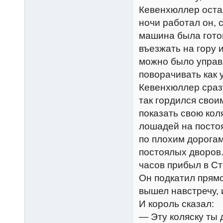
Кевенхюллер остал
ночи работал он, 
машина была гото
въезжать на гору 
можно было управл
поворачивать как 
Кевенхюллер сразу
так гордился свои
показать свою кол
лошадей на постоя
по плохим дорогам
постоялых дворов.
часов прибыл в Ст
Он подкатил прямо
вышел навстречу,
И король сказал:
— Эту коляску ты 