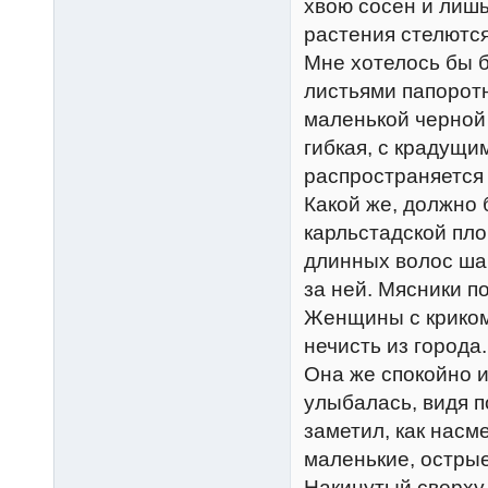
хвою сосен и лишь
растения стелютс
Мне хотелось бы б
листьями папоротн
маленькой черной 
гибкая, с крадущи
распространяется 
Какой же, должно 
карльстадской пло
длинных волос ша
за ней. Мясники п
Женщины с криком
нечисть из города.
Она же спокойно и
улыбалась, видя 
заметил, как насм
маленькие, остры
Накинутый сверху 