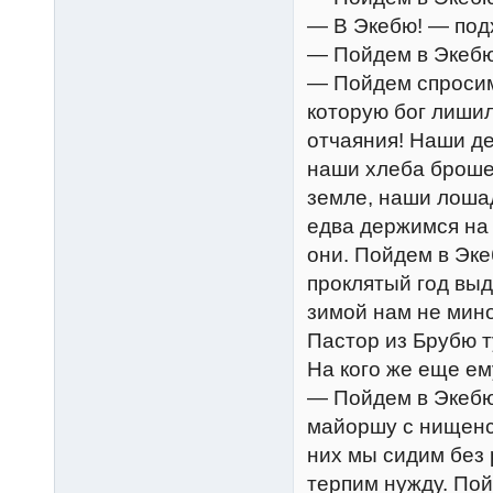
— В Экебю! — под
— Пойдем в Экебю
— Пойдем спросим 
которую бог лишил
отчаяния! Наши де
наши хлеба броше
земле, наши лошад
едва держимся на 
они. Пойдем в Эке
проклятый год выд
зимой нам не мино
Пастор из Брубю т
На кого же еще ем
— Пойдем в Экебю
майоршу с нищенс
них мы сидим без 
терпим нужду. Пой