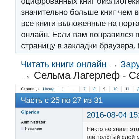
оцифрованных книг библиотеки: f
значительно больше книг чем в 
все книги выложенные на порт
онлайн. Если вам понравился п
страницу в закладки браузера. 
Читать книги онлайн
→
Зар
→
Сельма Лагерлеф - Са
Страницы
Назад
1
…
7
8
9
10
11
Часть с 25 по 27 из 31
Giperion
2016-08-04 15
Administrator
Никто не знает эт
Неактивен
где толстый слой 