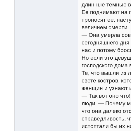
длинные темные во
Ее поднимают на п
проносят ее, наст
величием смерти.
— Она умерла сов
сегодняшнего дня 
нас и потому брос
Но если это девуш
господского дома 
Те, что вышли из 
свете костров, ко
женщин и узнают и
— Так вот оно что
люди. — Почему м
что она далеко от
справедливость, ч
истоптали бы их 