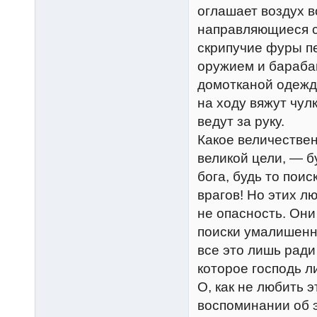
оглашает воздух 
направляющиеся с
скрипучие фуры пе
оружием и барабан
домотканой одежде
на ходу вяжут чулк
ведут за руку.
Какое величестве
великой цели, — б
бога, будь то пои
врагов! Но этих л
не опасность. Они
поиски умалишенно
все это лишь ради
которое господь л
О, как не любить 
воспоминании об э