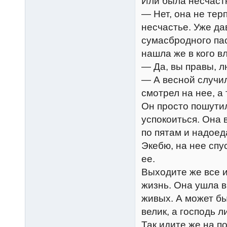
Или была несчаст
— Нет, она не тер
несчастье. Уже да
сумасбродного пас
нашла же в кого в
— Да, вы правы, л
— А весной случил
смотрел на нее, а 
Он просто пошутил
успокоиться. Она 
по пятам и надоед
Экебю, на нее спу
ее.
Выходите же все и
жизнь. Она ушла в
живых. А может бы
велик, а господь 
Так идите же на по