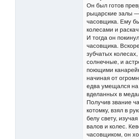
Он был готов прев
рыцарские залы —
часовщика. Ему б
колесами и раска
И тогда он покину
часовщика. Вскоре
зубчатых колесах,
солнечные, и астр
поющими канарейк
начиная от огром
едва умещался на 
вделанных в меда
Получив звание ча
котомку, взял в ру
белу свету, изуча
валов и колес. К
часовщиком, он хо