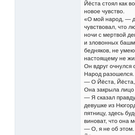
Йёста стоял как во
новое чувство.
«О мой народ, — д
чувствовал, что л
ночи с мертвой де
и зловонных башм
бедняков, не умеющ
настоящему не жил
Он вдруг очнулся 
Народ разошелся.
— О Йёста, Йёста,
Она закрыла лицо 
— Я сказал правду
девушке из Нюгор
пятницу, здесь буд
виноват, что она 
— О, я не об этом.