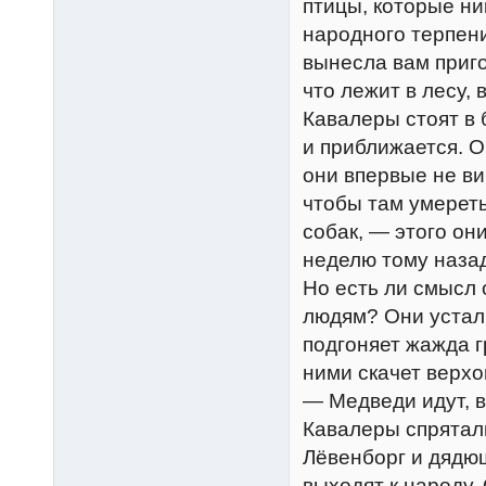
птицы, которые ни
народного терпени
вынесла вам приго
что лежит в лесу,
Кавалеры стоят в 
и приближается. О
они впервые не ви
чтобы там умереть
собак, — этого они
неделю тому наза
Но есть ли смысл 
людям? Они устали
подгоняет жажда г
ними скачет верхо
— Медведи идут, в
Кавалеры спрятал
Лёвенборг и дядю
выходят к народу.