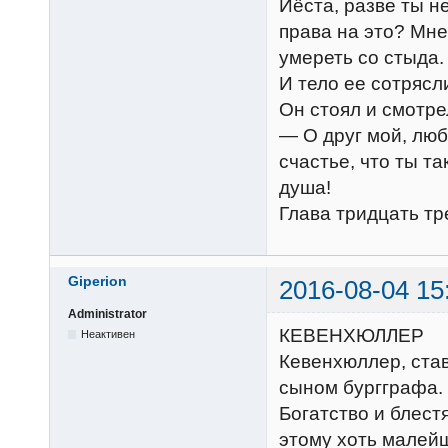
Йёста, разве ты н
права на это? Мне
умереть со стыда.
И тело ее сотрясл
Он стоял и смотре
— О друг мой, лю
счастье, что ты та
душа!
Глава тридцать тр
Giperion
2016-08-04 15
Administrator
КЕВЕНХЮЛЛЕР
Неактивен
Кевенхюллер, ста
сыном бургграфа. 
Богатство и блест
этому хоть малейш