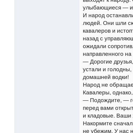
улыбающиеся — и 
И народ останавл
людей. Они шли с
кавалеров и истоп
назад с управляющ
ожидали сопротивл
направленного на 
— Дорогие друзья,
устали и голодны,
домашней водки!
Народ не обращает
Кавалеры, однако,
— Подождите, — г
перед вами откры
и кладовые. Ваши 
Накормите сначала
не убежим. У нас 