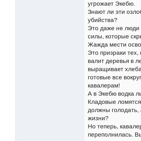
угрожает Экебю.
Знают ли эти озло
убийства?
Это даже не люди 
силы, которые скр
Жажда мести осво
Это призраки тех, 
валит деревья в ле
выращивает хлеба 
готовые все вокру
кавалерам!
А в Экебю водка л
Кладовые ломятся
должны голодать,
жизни?
Но теперь, кавале
переполнилась. Вы