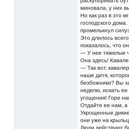
раскупоривать бут
миновала, у них в
Но как раз в это 
господского дома. 
промелькнул силуэ
Это длилось всего
показалось, что о
— У нее тяжелые 
Она здесь! Кавале
— Так вот, кавале
наше дитя, которо
безбожники? Вы за
неделю, искать ее
угощения! Горе на
Отдайте ее нам, а
Укрощенные дикие
они уже на крыльц
Люди действуют б