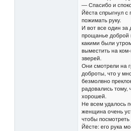
— Спасибо и споко
Йёста спрыгнул с 
пожимать руку.
И вот все один за
прощанье доброй н
какими были утром
выместить на ком-
зверей.
Они смотрели на г
доброты, что у мн
безмолвно прекло
радовались тому, 
хорошей.
Не всем удалось п
женщина очень уст
чтобы посмотреть 
Йёсте: его рука м