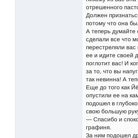
отрешенного пасто
Должен признаться
потому что она бы
А теперь думайте 
сделали все что м
перестреляли вас 
ее и идите своей 
поглотит вас! И к
за то, что вы напу
так невинна! А те
Еще до того как Й
опустили ее на ка
подошел в глубоко
свою большую рук
— Спасибо и споко
графиня.
За ним подошел др