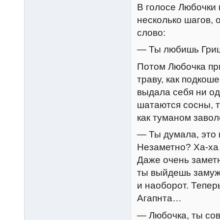
В голосе Любочки
несколько шагов, 
слово:
— Ты любишь Гриш
Потом Любочка при
траву, как подкош
выдала себя ни од
шатаются сосны, т
как туманом завол
— Ты думала, это
Незаметно? Ха-ха
Даже очень заметн
ты выйдешь замуж 
и наоборот. Теперь
Агапнта…
— Любочка, ты со