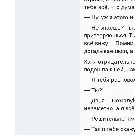
тебе всё, что дума
— Ну, уж я этого 
— Не знаешь? Ты 
притворяешься. Ты
всё вижу… Помнишь
догадываешься, а
Катя отрицательно
подошла к ней, на
— Я тебя ревнова
— Ты?!..
— Да, я… Пожалуйс
незаметно, а я вс
— Решительно нич
— Так я тебе ска