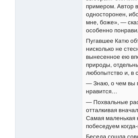
примером. Автор 
односторонен, ибо
мне, боже», — ска
особенно понравил
Пугавшее Катю об
нисколько не стес
вынесенное ею впе
природы, отдельн
любопытство и, в 
— Знаю, о чем вы 
нравится…
— Похвальные рас
отталкивая внача
Самая маленькая 
побеседуем когда
Беседа сошла совс