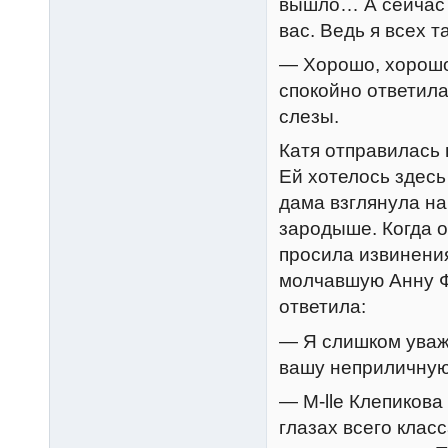
вышло… А сейчас 
вас. Ведь я всех 
— Хорошо, хорошо
спокойно ответил
слезы.
Катя отправилась 
Ей хотелось здесь
дама взглянула на
зародыше. Когда о
просила извинения
молчавшую Анну Ф
ответила:
— Я слишком уважа
вашу неприличную
— M-lle Клепикова
глазах всего кла