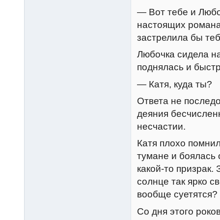
— Вот тебе и Любо
настоящих романах
застрелила бы те
Любочка сидела на
поднялась и быстр
— Катя, куда ты?
Ответа не последо
деяния бесчислен
несчастии.
Катя плохо помнил
тумане и боялась 
какой-то призрак.
солнце так ярко св
вообще суетятся?
Со дня этого роко