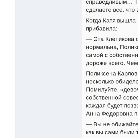
справедливым… Теп
сделаете всё, что
Когда Катя вышла
прибавила:
— Эта Клепикова о
нормальна, Полик
самой с собственн
дороже всего. Чем
Поликсена Карловн
несколько обидело
Помилуйте, «девоч
собственной совест
каждая будет поз
Анна Федоровна п
— Вы не обижайте
как вы сами были т