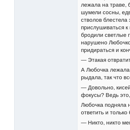
лежала на траве, 
шумели сосны, едв
стволов блестела 
прислушиваться к 
бродили светлые 
нарушено Любочко
придираться и кон
— Этакая отвратит
А Любочка лежала 
рыдала, так что вс
— Довольно, кисей
фокусы? Ведь это,
Любочка подняла н
ответить и только
— Никто, никто м