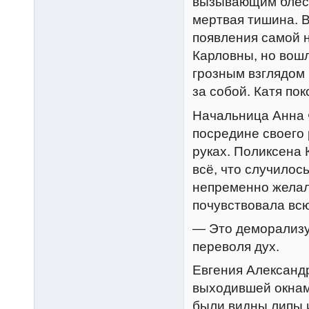
вызывающим блеско
мертвая тишина. 
появления самой 
Карловны, но вошл
грозным взглядом 
за собой. Катя по
Начальница Анна Ф
посредине своего 
руках. Поликсена 
всё, что случилос
непременно желал
почувствовала вс
— Это деморализуе
переволя дух.
Евгения Александр
выходившей окнами
были видны липы и