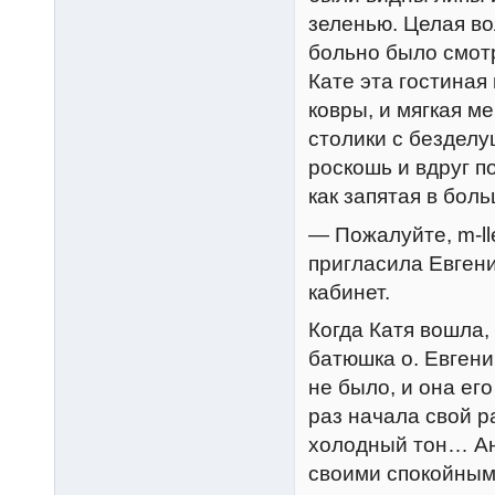
зеленью. Целая во
больно было смот
Кате эта гостиная
ковры, и мягкая м
столики с безделу
роскошь и вдруг п
как запятая в боль
— Пожалуйте, m-l
пригласила Евген
кабинет.
Когда Катя вошла,
батюшка о. Евгени
не было, и она ег
раз начала свой р
холодный тон… Ан
своими спокойным