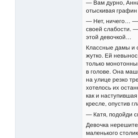
— Вам дурно, Анн
отыскивая графин 
— Нет, ничего… —
своей слабости. —
этой девочкой…
Классные дамы и о
жутко. Ей невыно
только монотонным
в голове. Она маш
на улице резко тр
хотелось их остан
как и наступившая
кресле, опустив гл
— Катя, подойди 
Девочка нерешите
маленького столик