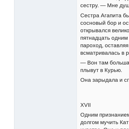
сестру. — Мне душ
Сестра Агапита б
сосновый бор и ос
открывался велико
пятнадцать одним
пароход, оставляя
всматривалась в ре
— Вон там больша
плывут в Курью.
Она зарыдала и сп
XVII
Одним признанием
долгом мучить Ка