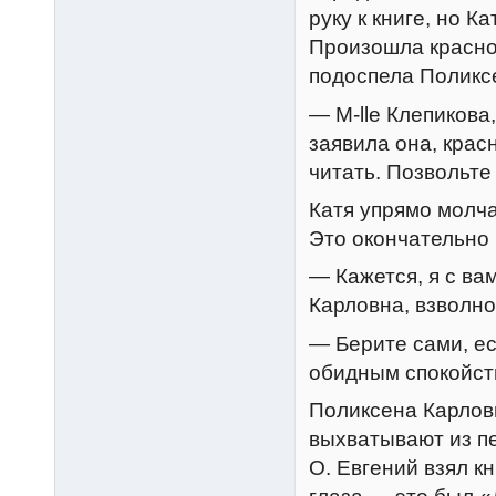
руку к книге, но 
Произошла красно
подоспела Поликс
— M-lle Клепикова
заявила она, крас
читать. Позвольте 
Катя упрямо молча
Это окончательно
— Кажется, я с ва
Карловна, взволно
— Берите сами, е
обидным спокойст
Поликсена Карловн
выхватывают из пе
О. Евгений взял к