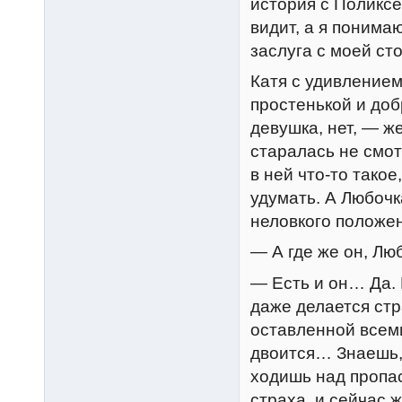
история с Поликс
видит, а я понимаю
заслуга с моей с
Катя с удивлением
простенькой и доб
девушка, нет, — ж
старалась не смот
в ней что-то тако
удумать. А Любочк
неловкого положен
— А где же он, Лю
— Есть и он… Да. И
даже делается стр
оставленной всеми
двоится… Знаешь, 
ходишь над пропа
страха, и сейчас 