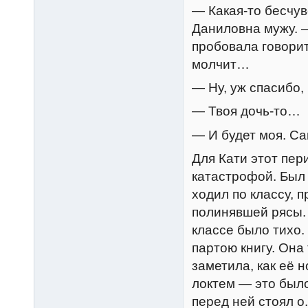
— Какая-то бесчу
Даниловна мужу. —
пробовала говорит
молчит…
— Ну, уж спасибо,
— Твоя дочь-то…
— И будет моя. С
Для Кати этот пе
катастрофой. Был 
ходил по классу,
полинявшей рясы. 
классе было тихо.
партою книгу. Она
заметила, как её 
локтем — это было
перед ней стоял о