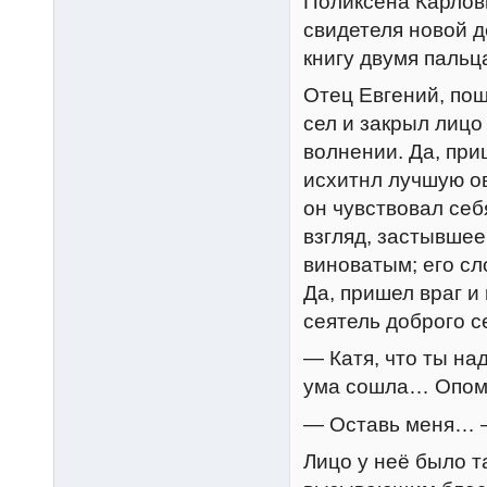
Поликсена Карловн
свидетеля новой д
книгу двумя пальц
Отец Евгений, пош
сел и закрыл лицо
волнении. Да, при
исхитнл лучшую ов
он чувствовал се
взгляд, застывшее
виноватым; его сл
Да, пришел враг и 
сеятель доброго с
— Катя, что ты на
ума сошла… Опом
— Оставь меня… — 
Лицо у неё было т