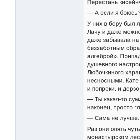
Перестань кисей
— А если я боюсь?
У них в бору был 
Лачу и даже можн
даже забывала на 
беззаботным обра
алгеброй». Припа
душевного настро
Любочкиного харак
несносными. Кате 
и попреки, и дерзо
— Ты какая-то сум
наконец, просто г
— Сама не лучше.
Раз они опять чут
монастырском лесу