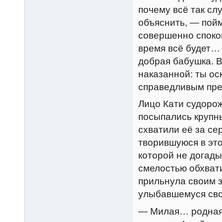
почему всё так слу
объяснить, — пойм
совершенно спокой
время всё будет… 
добрая бабушка. В
наказанной: ты ос
справедливым пр
Лицо Кати судорож
посыпались крупн
схватили её за с
творившуюся в это
которой не догады
смелостью обхват
прильнула своим 
улыбавшемуся сво
— Милая… родная А