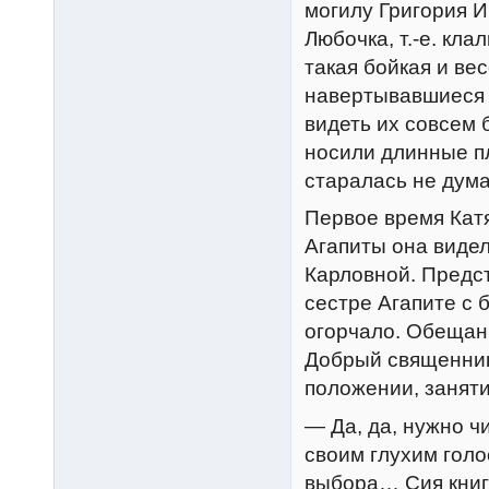
могилу Григория И
Любочка, т.-е. кла
такая бойкая и ве
навертывавшиеся с
видеть их совсем
носили длинные пл
старалась не дума
Первое время Катя
Агапиты она видел
Карловной. Предст
сестре Агапите с
огорчало. Обещанн
Добрый священник
положении, заняти
— Да, да, нужно ч
своим глухим голо
выбора… Сия книг