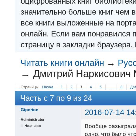
оцифрованных книг библиотеки: f
значительно больше книг чем в 
все книги выложенные на порт
онлайн. Если вам понравился п
страницу в закладки браузера. 
Читать книги онлайн
→
Рус
→
Дмитрий Наркисович 
Страницы
Назад
1
2
3
4
5
…
8
Да
Часть с 7 по 9 из 24
Giperion
2016-07-14 14
Administrator
Вообще разыгралас
Неактивен
одно, что было чт