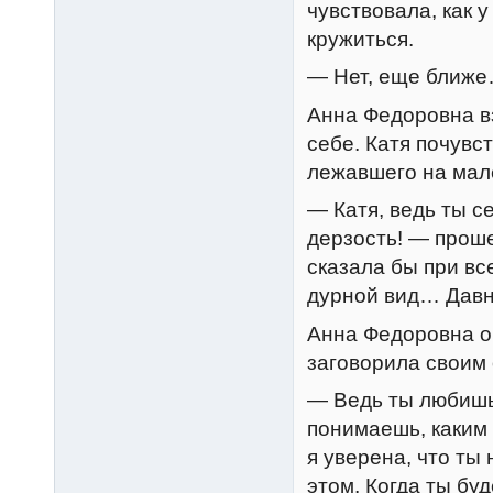
чувствовала, как 
кружиться.
— Нет, еще ближ
Анна Федоровна вз
себе. Катя почувст
лежавшего на мал
— Катя, ведь ты с
дерзость! — прош
сказала бы при вс
дурной вид… Давн
Анна Федоровна о
заговорила своим
— Ведь ты любишь
понимаешь, каким 
я уверена, что ты
этом. Когда ты б