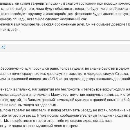
зившись, он сумел закрепить пружину в сжатом состоянии при помощи кожан
 конечно, найдут его, когда будут обыскивать вещи, но будут ли они обыскив
 кожа освободит пружину и маяк заработает, Фернадос будет далеко и почув
 нужную лошадь, остальное сделает желудочный сок.
улся в мягком кресле, баюкая обожженные руки. Он не обманет доверие П
явить себя.
1:45
сонную ночь, я проснулся рано. Голова гудела, но сна не было ни в одном 
звонок почти сразу явились двое слуг, и я заметил в коридоре силуэт Стража.
или от излишней инициативы? Я быстро оделся, одежда оказалась дорожной, 
сли в спальню, маг запретил его беспокоить и теперь все вокруг ходили на
вым гвардейцем и поплелся в Малую гостиную, где горничные накрывали стол
траж, другой, не Вильям: крепкий немолодой мужчина с грацией опытного бо
ся на него: выглядел он здоровым.
ока тарелки не опустели, и повод оттягивать беседу не иссяк. Молчание н
все готово к отъезду. Я уже послал сообщение в Зеленую Гильдию - сюда вы
в. Мы позаботимся о твоем отце, тебе же опасно здесь оставаться.
нул и задал вопрос, мучавший меня все время: