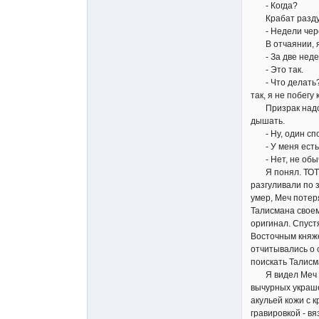
- Когда?
Крабат раздум
- Недели через 
В отчаянии, я д
- За две недели
- Это так.
- Что делать? Ч
так, я не побегу 
Призрак надолго
дышать.
- Ну, один спос
- У меня есть
- Нет, не обыч
Я понял. ТОТ ме
разгуливали по 
умер, Меч потер
Талисмана своем
оригинал. Спуст
Восточным княже
отчитывались о с
поискать Талисм
Я видел Меч Лун
вычурных украше
акульей кожи с 
гравировкой - вя