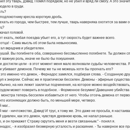
 эту тварь, Дэвид. Помял порядком, но не убил и вряд ли смогу. А это значит
дело в груди.
ть?
длокотнику кресла короткую дробь.
ать из города, чем быстрее, тем лучше, тварь наверняка охотится за вами 
ец?
чал головой.
ехать, любая поездка убьет его, а тут скорость будет важнее всего.
тца! - Сама мысль об этом была невыносима.
л вкрадчив и убедителен.
шай. Вы погибнете оба, совершенно бессмысленно погибнете. Ты должен сп
 важную роль, иначе не было бы покушения.
остигли цели - в этот момент меня мало волновали судьбы человечества. Я
убивают демонов. Почему же ты не можешь хотя бы прогнать его?
то именно что демон, - Фернадос замялся, подбирая слова. - Созданную друг
туп к энергии. Сейчас же я практически бессилен. Демоны - эфирные существ
бычно, на них лежит заклятье подчинения, на которое можно воздействовать,
 трудом может поверить в подобное. - Форменное безумие! Давешние убийства
 монстра теперь бессилен избавиться от него. Чтобы отсечь демона от пер
что изгоняющих должно быть, по меньшей мере, четверо.
маг...
аг - ничтожество, Дэвид! И трус, к тому же. Это даже не просьба, я настаив
 удивлен, как это демон, чувствуя древнюю кровь, не напал раньше.
 он прикажет Стражу скрутить меня и везти связанным." - понял я.
дос, - я изобразил безмерную усталость и раскаяние. - Ты наверное все пра