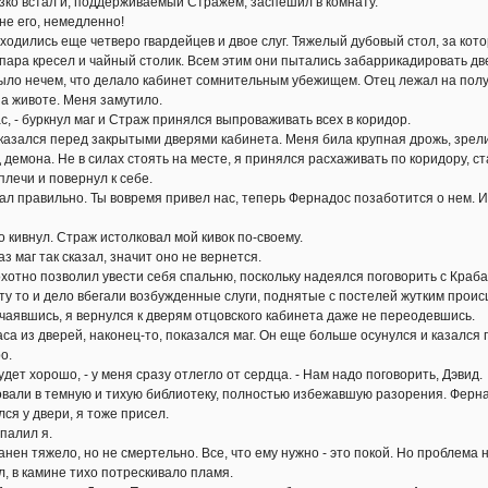
 встал и, поддерживаемый Стражем, заспешил в комнату.
 его, немедленно!
ились еще четверо гвардейцев и двое слуг. Тяжелый дубовый стол, за котор
пара кресел и чайный столик. Всем этим они пытались забаррикадировать две
ыло нечем, что делало кабинет сомнительным убежищем. Отец лежал на полу,
а животе. Меня замутило.
 - буркнул маг и Страж принялся выпроваживать всех в коридор.
зался перед закрытыми дверями кабинета. Меня била крупная дрожь, зрели
д демона. Не в силах стоять на месте, я принялся расхаживать по коридору, 
плечи и повернул к себе.
 правильно. Ты вовремя привел нас, теперь Фернадос позаботится о нем. Ид
ивнул. Страж истолковал мой кивок по-своему.
 маг так сказал, значит оно не вернется.
тно позволил увести себя спальню, поскольку надеялся поговорить с Краб
ту то и дело вбегали возбужденные слуги, поднятые с постелей жутким проис
чаявшись, я вернулся к дверям отцовского кабинета даже не переодевшись.
из дверей, наконец-то, показался маг. Он еще больше осунулся и казался 
о.
ет хорошо, - у меня сразу отлегло от сердца. - Нам надо поговорить, Дэвид.
и в темную и тихую библиотеку, полностью избежавшую разорения. Фернадо
ся у двери, я тоже присел.
палил я.
ен тяжело, но не смертельно. Все, что ему нужно - это покой. Но проблема н
в камине тихо потрескивало пламя.