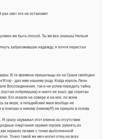
раз свет его не остановит.
Должен же быть способ. Ты же все знаешь! Нельзя
гнуть забрезжившую надежду, я почти перестал
арры. В те времена пришельцы из-за Грани свободно
н'Ктор - дал имя нашему роду. Когда король Леон
але Воссоединения, так и не успев передать тайну
пустая побрякушка) и никто не знал, где спрятан
и. Его искали на севере и на юге, по всем
ь за море, а гильдийские маги вообще не
в поисках и никому (никому!!!) не пришло в голову
Я сразу зауважал этот клинок за отсутствие
ородные очертания оружия героев: рукоять из
 как зеркало лезвие с тонко выполненной
атно. Точно такой же меч носил отец на всех