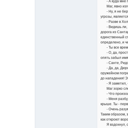
- А куда мне п
Маг, явно изго
- Ну, я не беру
угрозы, является
- Разве в Холл 
- Видишь ли, по
дорога из Санта
единственный сп
определено, и ч
- Ты все время 
- О, да, прости
опять забыл имя.
- Санте, Ридс
- Да, да, Дюрок
оружейном погре
до нападения! Э
- Я заметил, - 
Маг зорко след
- Что произо
- Меня разбудил
крыше. Ты - перв
- Очень разумно
Таким образом, з
как откроют вор
Я вздохнул, сп