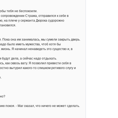
обы тебя не беспокоили.
в сопровождении Стража, отправился к себе в
ню, на плече у сержанта Дюрока судорожно
тановился.
. Пока она им занималась, мы сумели закрыть дверь.
адо было иметь мужества, чтоб хотя бы
 жизнь. Я начинал ненавидеть это существо и, в
 будут дела, а сейчас надо отдыхать.
 как сквозь вату. Я позволил привести себя в
остно вытурил какого-то слишком ретивого слугу и
.
сно?
 покоя. - Маг сказал, что ничего не может сделать.