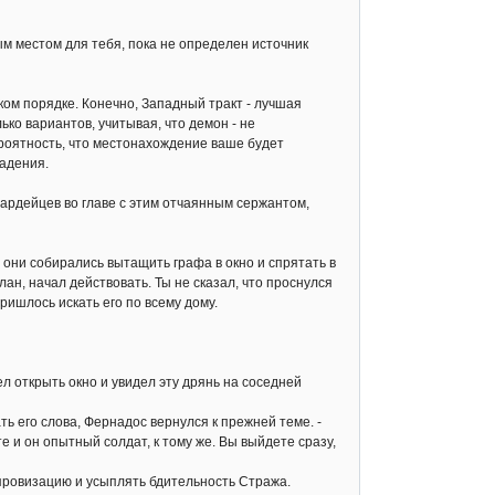
м местом для тебя, пока не определен источник
ком порядке. Конечно, Западный тракт - лучшая
ько вариантов, учитывая, что демон - не
ероятность, что местонахождение ваше будет
падения.
гвардейцев во главе с этим отчаянным сержантом,
 они собирались вытащить графа в окно и спрятать в
ан, начал действовать. Ты не сказал, что проснулся
ришлось искать его по всему дому.
л открыть окно и увидел эту дрянь на соседней
ть его слова, Фернадос вернулся к прежней теме. -
е и он опытный солдат, к тому же. Вы выйдете сразу,
ровизацию и усыплять бдительность Стража.