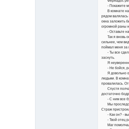
Фернадос резко
- Покажите мне
В комнате наход
рядом валялась 
окна заложить б
огромной раны н
- Оставьте нас,
Так я вновь ока
сильнее, чем ви
поймал меня за 
- Ты все сделал
заснуть.
Я неуверенно к
- Не бойся, раз
Я довольно охо
людьми. В комна
провалилась. От
Спустя полчаса 
достаточно бодр
- С ним все буд
Мы проследовал
Страж пристроил
- Как он? - вы
- Твой отец ран
Маг помолчал, 