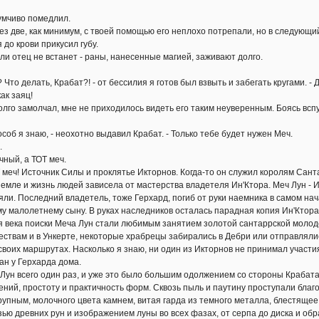
чиво помедлил.
две, как минимум, с твоей помощью его неплохо потрепали, но в следующий 
о крови прикусил губу.
 отец не встанет - раны, нанесенные магией, заживают долго.
то делать, Крабат?! - от бессилия я готов был взвыть и забегать кругами. - 
как заяц!
 замолчал, мне не приходилось видеть его таким неуверенным. Боясь вспу
об я знаю, - неохотно выдавил Крабат. - Только тебе будет нужен Меч.
.
ный, а ТОТ меч.
ч! Источник Силы и проклятье Икторнов. Когда-то он служил королям Сант
земле и жизнь людей зависела от мастерства владетеля Ин'Ктора. Меч Лун - И
яли. Последний владетель, тоже Герхард, погиб от руки наемника в самом нач
у малолетнему сыну. В руках наследников осталась парадная копия Ин'Ктора (
я века поиски Меча Лун стали любимым занятием золотой сантаррской молодеж
ствам и в Ункерте, некоторые храбрецы забирались в Дебри или отправлялис
воих маршрутах. Насколько я знаю, ни один из Икторнов не принимал участия 
ан у Герхарда дома.
 всего один раз, и уже это было большим одолжением со стороны Крабата. 
ний, простоту и практичность форм. Сквозь пыль и паутину проступали благ
крупным, молочного цвета камнем, витая гарда из темного металла, блестящее
зью древних рун и изображением луны во всех фазах, от серпа до диска и обр