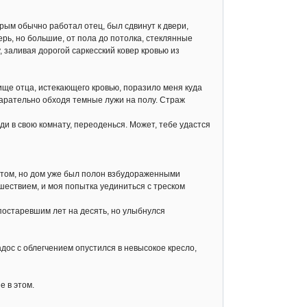
ым обычно работал отец, был сдвинут к двери,
рь, но большие, от пола до потолка, стеклянные
 заливая дорогой саркесский ковер кровью из
ще отца, истекающего кровью, поразило меня куда
старательно обходя темные лужи на полу. Страж
и в свою комнату, переоденься. Может, тебе удастся
атом, но дом уже был полон взбудораженными
шествием, и моя попытка уединиться с треском
постаревшим лет на десять, но улыбнулся
с с облегчением опустился в невысокое кресло,
е в этом.