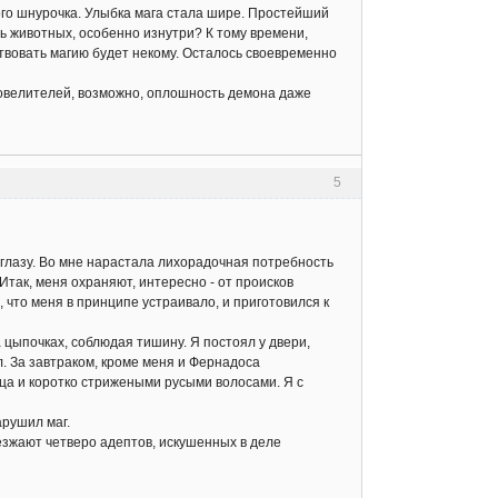
ого шнурочка. Улыбка мага стала шире. Простейший
ать животных, особенно изнутри? К тому времени,
ствовать магию будет некому. Осталось своевременно
овелителей, возможно, оплошность демона даже
5
глазу. Во мне нарастала лихорадочная потребность
 Итак, меня охраняют, интересно - от происков
что меня в принципе устраивало, и приготовился к
 цыпочках, соблюдая тишину. Я постоял у двери,
. За завтраком, кроме меня и Фернадоса
йца и коротко стрижеными русыми волосами. Я с
арушил маг.
езжают четверо адептов, искушенных в деле