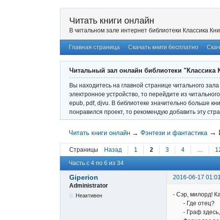
Читать книги онлайн
В читальном зале интернет библиотеки Классика Кни
Главная страница
Скачать книги бесплатно
Скач
Читальный зал онлайн библиотеки "Классика 
Вы находитесь на главной странице читального зала 
электронное устройство, то перейдите из читального
epub, pdf, djvu. В библиотеке значительно больше кн
понравился проект, то рекомендую добавить эту стра
→
Читать книги онлайн
→
Фэнтези и фантастика
Страницы
Назад
1
2
3
4
…
1
Часть с 4 по 6 из 34
Giperion
2016-06-17 01:0
Administrator
- Сэр, милорд! К
Неактивен
- Где отец?
- Граф здесь, -