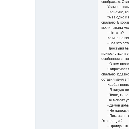
соображаю. Отло
Услышав намек 
- Конечно, коне
"А за одно и по
спальню. В кори
всхлипывала мол
- Что это?
Ко мне на встр
- Все что остал
Простыня быстр
прикоснуться к 
особенности, тог
- О нем позабот
Сопротивляться 
спальню, к давн
оставил меня в 
Крабат появилс
- Я никуда не п
- Тише, тише, -
Не в силах успо
- Демон добьет 
- Не напрасно. 
- Пока жив, - м
Это правда?
- Правда. Он в