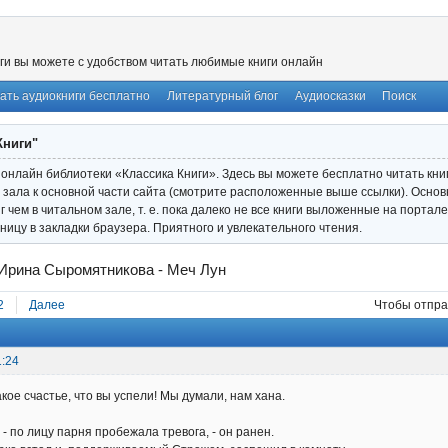
ги вы можете с удобством читать любимые книги онлайн
ать аудиокниги бесплатно
Литературный блог
Аудиосказки
Поиск
Книги"
онлайн библиотеки «Классика Книги». Здесь вы можете бесплатно читать книги
 зала к основной части сайта (смотрите расположенные выше ссылки). Основ
иг чем в читальном зале, т. е. пока далеко не все книги выложенные на порта
ницу в закладки браузера. Приятного и увлекательного чтения.
Ирина Сыромятникова - Меч Лун
2
Далее
Чтобы отпра
1:24
акое счастье, что вы успели! Мы думали, нам хана.
 по лицу парня пробежала тревога, - он ранен.