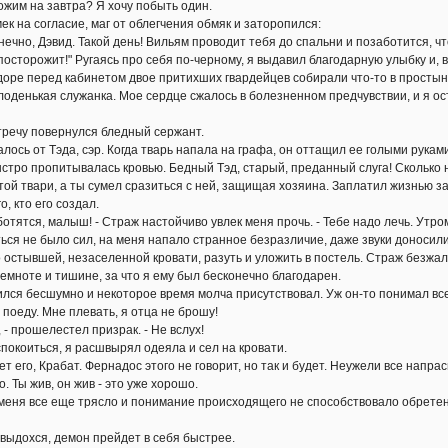
жим на завтра? Я хочу побыть один.
на согласие, маг от облегчения обмяк и заторопился:
чно, Дэвид. Такой день! Вильям проводит тебя до спальни и позаботится, чт
сторожит!" Ругаясь про себя по-черному, я выдавил благодарную улыбку и, 
доре перед кабинетом двое притихших гвардейцев собирали что-то в просты
оденькая служанка. Мое сердце сжалось в болезненном предчувствии, и я ос
ечу повернулся бледный сержант.
ось от Тэда, сэр. Когда тварь напала на графа, он оттащил ее голыми руками
о пропитывалась кровью. Бедный Тэд, старый, преданный слуга! Сколько н
этой твари, а ты сумел сразиться с ней, защищая хозяина. Заплатил жизнью за
о, кто его создал.
ятся, малыш! - Страж настойчиво увлек меня прочь. - Тебе надо лечь. Утром
не было сил, на меня напало странное безразличие, даже звуки доносились,
о остывшей, незаселенной кровати, разуть и уложить в постель. Страж безжал
темноте и тишине, за что я ему был бесконечно благодарен.
я бесшумно и некоторое время молча присутствовал. Уж он-то понимал все
оеду. Мне плевать, я отца не брошу!
 прошелестел призрак. - Не вслух!
коиться, я расшвырял одеяла и сел на кровати.
его, Крабат. Фернадос этого не говорит, но так и будет. Неужели все напра
Ты жив, он жив - это уже хорошо.
еня все еще трясло и понимание происходящего не способствовало обретению
ыдохся, демон прейдет в себя быстрее.