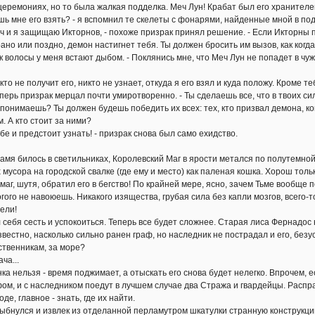
еремониях, но то была жалкая подделка. Меч Лун! Крабат был его хранителе
мне его взять? - я вспомнил те скелеты с фонарями, найденные мной в по
 я защищаю Икторнов, - похоже призрак принял решение. - Если Икторны по
но или поздно, демон настигнет тебя. Ты должен бросить им вызов, как когда-т
к волосы у меня встают дыбом. - Поклянись мне, что Меч Лун не попадет в чуж
 не получит его, никто не узнает, откуда я его взял и куда положу. Кроме теб
ерь призрак мерцал почти умиротворенно. - Ты сделаешь все, что в твоих сил
понимаешь? Ты должен будешь победить их всех: тех, кто призвал демона, ко
 А кто стоит за ними?
е и предстоит узнать! - призрак снова был само ехидство.
билось в светильниках, Королевский Маг в ярости метался по полутемной з
 мусора на городской свалке (где ему и место) как паленая кошка. Хорош тол
аг, шутя, обратил его в бегство! По крайней мере, ясно, зачем Тьме вообще п
ого не навоюешь. Никакого изящества, грубая сила без капли мозгов, всего-то
ели!
бя сесть и успокоиться. Теперь все будет сложнее. Старая лиса Фернадос 
известно, насколько сильно ранен граф, но наследник не пострадал и его, без
дственникам, за море?
а...
нельзя - время поджимает, а отыскать его снова будет нелегко. Впрочем, 
фом, и с наследником поедут в лучшем случае два Стража и гвардейцы. Распр
де, главное - знать, где их найти.
улся и извлек из отделанной перламутром шкатулки странную конструкцию