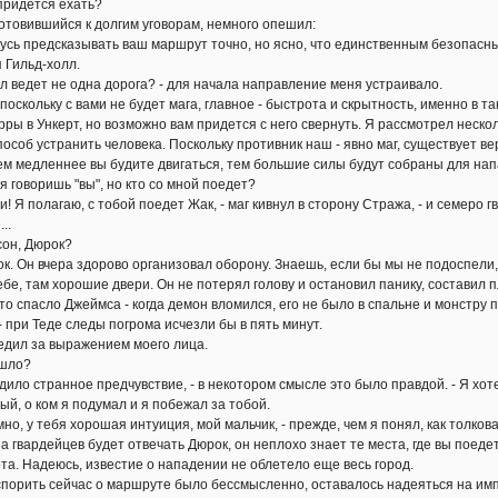
ридется ехать?
товившийся к долгим уговорам, немного опешил:
сь предсказывать ваш маршрут точно, но ясно, что единственным безопасны
 Гильд-холл.
ведет не одна дорога? - для начала направление меня устраивало.
скольку с вами не будет мага, главное - быстрота и скрытность, именно в та
рры в Ункерт, но возможно вам придется с него свернуть. Я рассмотрел нескол
особ устранить человека. Поскольку противник наш - явно маг, существует в
ем медленнее вы будите двигаться, тем большие силы будут собраны для на
говоришь "вы", но кто со мной поедет?
! Я полагаю, с тобой поедет Жак, - маг кивнул в сторону Стража, - и семеро 
..
он, Дюрок?
. Он вчера здорово организовал оборону. Знаешь, если бы мы не подоспели,
бе, там хорошие двери. Он не потерял голову и остановил панику, составил пл
то спасло Джеймса - когда демон вломился, его не было в спальне и монстру п
при Теде следы погрома исчезли бы в пять минут.
ил за выражением моего лица.
шло?
о странное предчувствие, - в некотором смысле это было правдой. - Я хоте
ый, о ком я подумал и я побежал за тобой.
, у тебя хорошая интуиция, мой мальчик, - прежде, чем я понял, как толкова
а гвардейцев будет отвечать Дюрок, он неплохо знает те места, где вы поедет
ота. Надеюсь, известие о нападении не облетело еще весь город.
орить сейчас о маршруте было бессмысленно, оставалось надеяться на имп