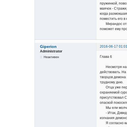
пружинкой, пово
маячок - Стражи,
когда размокшая
поместить его в
Мирандос откин
поможет ему про
Giperion
2016-06-17 01:0
Administrator
Глава 6
Неактивен
Несмотря на бес
действовать. На 
творцов демона 
трудному дню.
Отца уже перене
охраняемой суро
присутствовал С
опаской покосил
Мы ели молча, п
- Итак, Дэвид, 
изгнания демоно
Я согласно кив