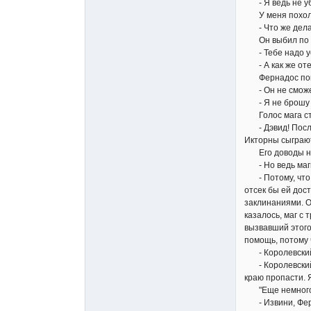
- Я ведь не убил
У меня похоло
- Что же дела
Он выбил по по
- Тебе надо уех
- А как же от
Фернадос пока
- Он не сможет 
- Я не брошу о
Голос мага ста
- Дэвид! Послу
Икторны сыграют
Его доводы не д
- Но ведь маги 
- Потому, что э
отсек бы ей дос
заклинаниями. О
казалось, маг с
вызвавший этого
помощь, потому 
- Королевский 
- Королевский м
краю пропасти. Я
"Еще немного, и
- Извини, Ферна