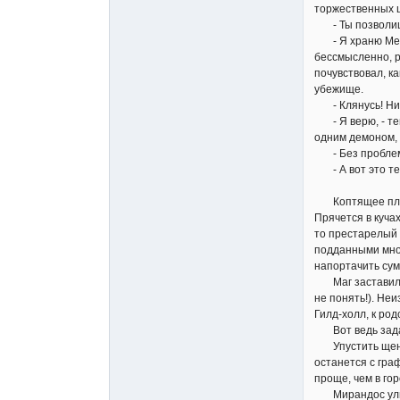
торжественных ц
- Ты позволишь 
- Я храню Меч и
бессмысленно, ра
почувствовал, ка
убежище.
- Клянусь! Никто
- Я верю, - теп
одним демоном, 
- Без проблем.
- А вот это теб
Коптящее пламя 
Прячется в кучах
то престарелый м
подданными мног
напортачить сум
Маг заставил се
не понять!). Не
Гилд-холл, к ро
Вот ведь задач
Упустить щенка 
останется с гра
проще, чем в горо
Мирандос улыбн