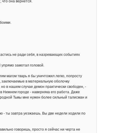
, что она вернется.
обоими.
астись не ради себя, в назревающих событиях
 упрямо замотал головой.
им магом тварь я бы уничтожил легко, попросту
а, заключаемые в материальную оболочку
 но в нашем случае демон практически свободен, -
 в Нижнем городе - наверняка его работа. Даже
вородной Тьмы мне нужен более сильный талисман и
аю - ты завтра уезжаешь. Вы две недели ходили по
вильно говоришь, просто я сейчас ни черта не