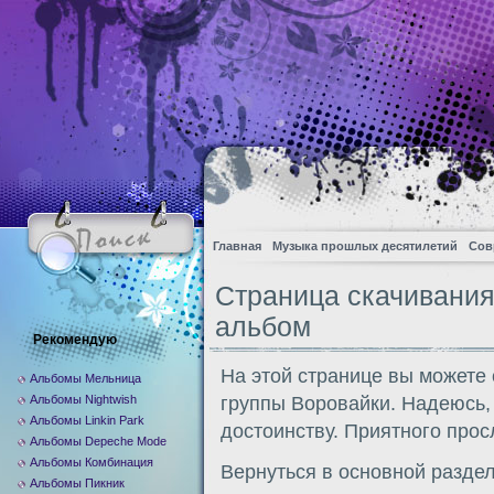
Главная
Музыка прошлых десятилетий
Сов
Страница скачивани
альбом
Рекомендую
На этой странице вы можете
Альбомы Мельница
Альбомы Nightwish
группы Воровайки. Надеюсь, 
Альбомы Linkin Park
достоинству. Приятного про
Альбомы Depeche Mode
Альбомы Комбинация
Вернуться в основной разде
Альбомы Пикник