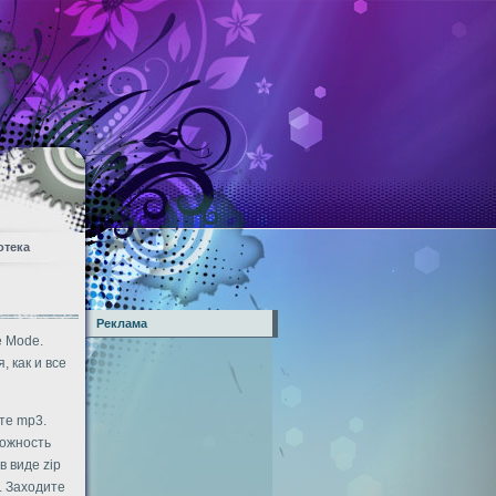
отека
Реклама
e Mode.
 как и все
те mp3.
можность
 виде zip
. Заходите