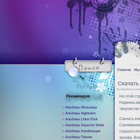
Главная
Му
Скачать 
Рекомендую
На этой ст
Надеюсь ва
Альбомы Мельница
творчество
Альбомы Nightwish
Скачать ал
Альбомы Linkin Park
Скачивание
Альбомы Depeche Mode
Альбомы Комбинация
слушать пе
Альбомы Пикник
архива. Вс