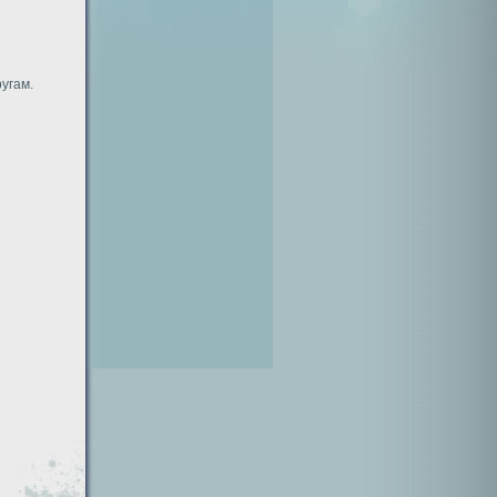
угам.