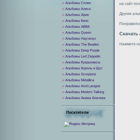
Альбомы Сплин
на сайт по
Альбомы Алиса
Другие аль
Альбомы Ария
Альбомы Кино
Понравился
Альбомы ABBA
Альбомы Queen
Скачать
Альбомы Наутилус
Нажмите на
Альбомы The Beatles
Альбомы Deep Purple
Альбомы Led Zeppelin
Альбомы Кукрыниксы
Альбомы Король и Шут
Альбомы Scorpions
Альбомы Metallica
Альбомы Avril Lavigne
Альбомы Modern Talking
Альбомы Акима Апачева
Посетители