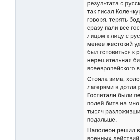
результата с русск
так писал Коленку
говоря, терять бо
сразу пали все го
лицом к лицу с ру
менее жестокий уд
был готовиться к 
нерешительная би
всеевропейского в
Стояла зима, хол
лагерями в дотла
Госпитали были п
полей битв на мно
тысяч разложивши
подальше.
Наполеон решил в
военных действий