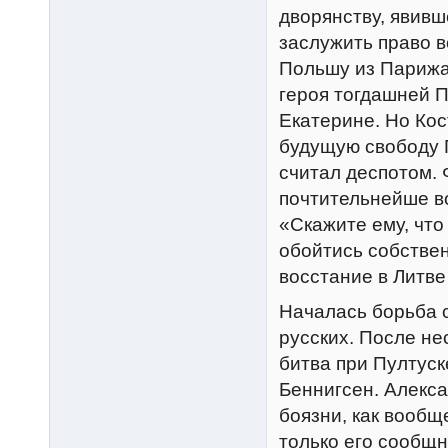
дворянству, явивш
заслужить право 
Польшу из Парижа
героя тогдашней 
Екатерине. Но Ко
будущую свободу 
считал деспотом. 
почтительнейше в
«Скажите ему, что
обойтись собстве
восстание в Литве
Началась борьба 
русских. После не
битва при Пултуск
Беннигсен. Алекса
боязни, как вообщ
только его сообщн