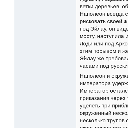
ветки деревьев, 
Наполеон всегда 
рисковать своей ж
под Эйлау, он виде
мосту, наступила 
Лоди или под Арко
этим порывом и же
Эйлау же требовал
часами под русски
Наполеон и окружа
императора удерж
Император осталс
приказания через 
уцелеть при прибл
окруженный неско
несколько трупов 
окружавшие импер