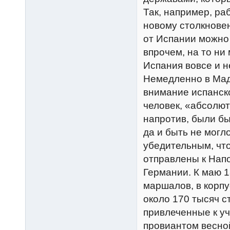
Так, например, р
новому столкновен
от Испании можно 
впрочем, на то ни
Испания вовсе и н
Немедленно в Мад
внимание испанско
человек, «абсолют
напротив, были бы
да и быть не могл
убедительным, чт
отправлены к Напо
Германии. К маю 1
маршалов, в корпу
около 170 тысяч с
привлеченные к у
провиантом весно