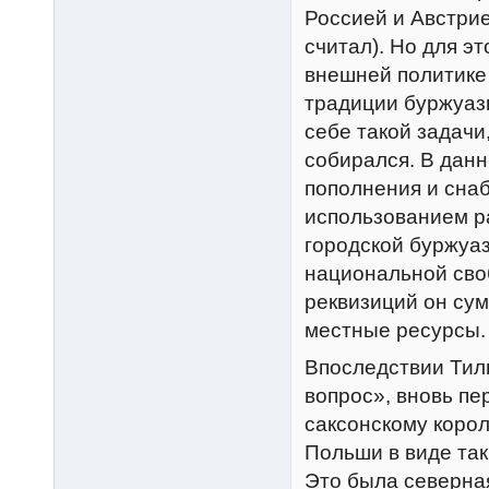
Россией и Австрие
считал). Но для э
внешней политике
традиции буржуаз
себе такой задачи
собирался. В дан
пополнения и сна
использованием р
городской буржуаз
национальной сво
реквизиций он су
местные ресурсы.
Впоследствии Тил
вопрос», вновь пе
саксонскому коро
Польши в виде так
Это была северна