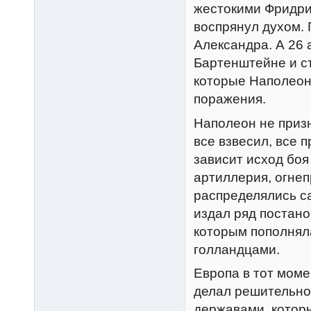
жестокими Фридрих
воспрянул духом.
Александра. А 26 
Бартенштейне и ст
которые Наполеон 
поражения.
Наполеон не призн
все взвесил, все 
зависит исход боя
артиллерия, огне
распределялись с
издал ряд постано
которым пополнял
голландцами.
Европа в тот моме
делал решительно 
державами, которы