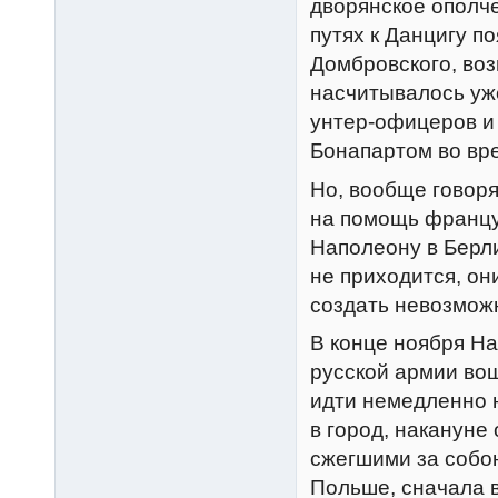
дворянское ополче
путях к Данцигу п
Домбровского, воз
насчитывалось уже
унтер-офицеров и
Бонапартом во вре
Но, вообще говор
на помощь францу
Наполеону в Берли
не приходится, он
создать невозмож
В конце ноября На
русской армии во
идти немедленно 
в город, накануне
сжегшими за собою
Польше, сначала в