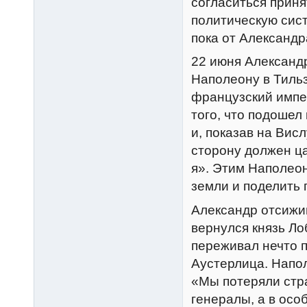
согласиться приня
политическую сис
пока от Александр
22 июня Александр
Наполеону в Тильз
французский импе
того, что подошел
и, показав на Висл
сторону должен ца
я». Этим Наполеон
земли и поделить 
Александр отсижив
вернулся князь Л
переживал нечто п
Аустерлица. Напол
«Мы потеряли стр
генералы, а в ос