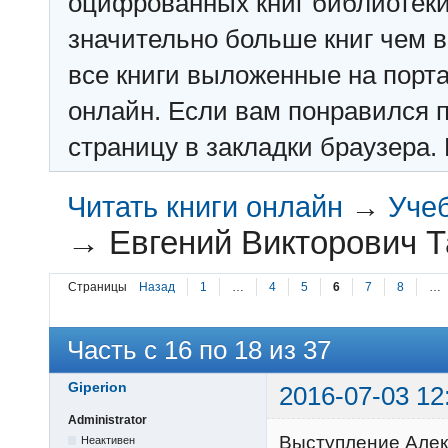
оцифрованных книг библиотеки: f
значительно больше книг чем в 
все книги выложенные на порт
онлайн. Если вам понравился п
страницу в закладки браузера. 
Читать книги онлайн
→
Учеб
→
Евгений Викторович Т
Страницы
Назад
1
…
4
5
6
7
8
…
Часть с 16 по 18 из 37
Giperion
2016-07-03 12
Administrator
Выступление Алек
Неактивен