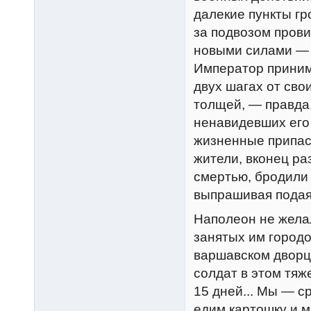
далекие пункты гр
за подвозом пров
новыми силами — 
Император принима
двух шагах от сво
толщей, — правда
ненавидевших его
жизненные припас
жители, вконец р
смертью, бродили 
выпрашивая подая
Наполеон не желал
занятых им городо
варшавском дворц
солдат в этом тяж
15 дней... Мы — ср
едим картошку и м