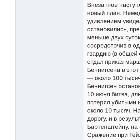
Внезапное наступл
новый план. Немед
удивлением увидел
остановились, пре
меньше двух суто
сосредоточив в од
гвардию (в общей 
отдал приказ мар
Беннигсена в этот
— около 100 тысяч
Беннигсен останов
10 июня битва, дл
потерял убитыми и
около 10 тысяч. Н
дорогу, и в резул
Бартенштейну, на 
Сражение при Гей