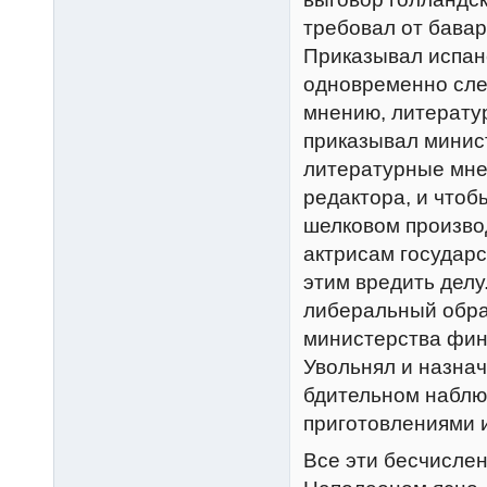
требовал от бавар
Приказывал испан
одновременно след
мнению, литерату
приказывал минис
литературные мнен
редактора, и чтоб
шелковом произво
актрисам государс
этим вредить делу
либеральный обра
министерства фин
Увольнял и назнач
бдительном наблю
приготовлениями и
Все эти бесчисле