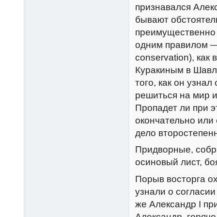
признавался Алекс
бывают обстоятель
преимущественно 
одним правилом —
conservation), как
Куракиным в Шавля
того, как он узна
решиться на мир и
Пропадет ли при 
окончательно или 
дело второстепен
Придворные, собра
осиновый лист, бо
Порыв восторга ох
узнали о согласи
же Александр I пр
Александр, горячо