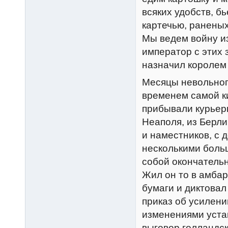
всяких удобств, 
картечью, раненых
Мы ведем войну из
император с этих 
назначил королем
Месяцы невольног
временем самой ки
прибывали курьеры
Неаполя, из Берл
и наместников, с
несколькими боль
собой окончатель
Жил он то в амбаре
бумаги и диктовал
приказ об усилен
изменениями уста
выговор голландск