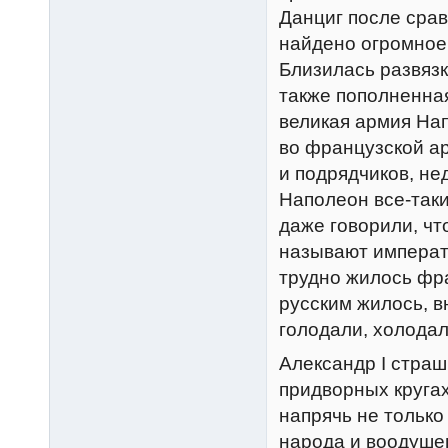
Данциг после сра
найдено огромное 
Близилась развязк
также пополненная
великая армия Нап
во французской ар
и подрядчиков, н
Наполеон все-таки
даже говорили, чт
называют императ
трудно жилось фра
русским жилось, в
голодали, холодал
Александр I страш
придворных круга
напрячь не только
народа и воодушев