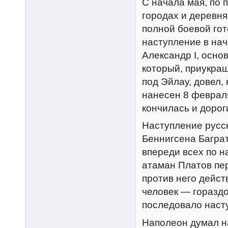
С начала мая, по 
городах и деревня
полной боевой гот
наступление в нач
Александр I, осно
который, приукра
под Эйлау, довел,
нанесен 8 февраля
кончилась и дорог
Наступление русск
Беннигсена Багра
впереди всех по н
атаман Платов пер
против него дейст
человек — горазд
последовало насту
Наполеон думал н