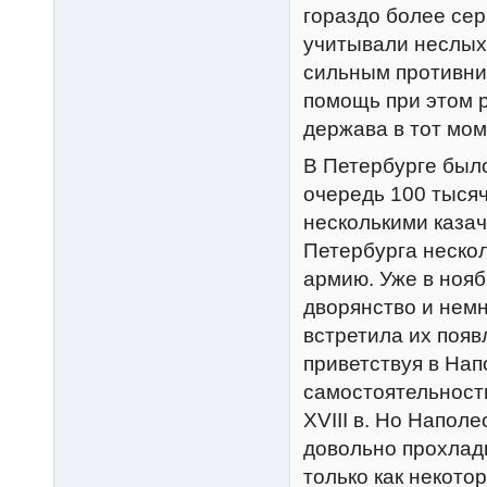
гораздо более сер
учитывали неслыха
сильным противни
помощь при этом р
держава в тот моме
В Петербурге был
очередь 100 тысяч
несколькими казач
Петербурга неско
армию. Уже в ноя
дворянство и нем
встретила их появ
приветствуя в Нап
самостоятельности
XVIII в. Но Напол
довольно прохладн
только как некото