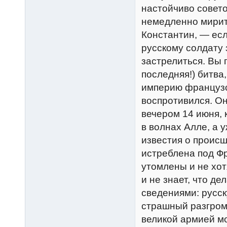
настойчиво совето
немедленно мирит
Константин, — есл
русскому солдату
застрелиться. Вы п
последняя!) битва
империю французс
воспротивился. Он
вечером 14 июня, 
в волнах Алле, а 
известия о происш
истреблена под Фр
утомлены и не хот
и не знает, что д
сведениями: русс
страшный разгром,
великой армией м