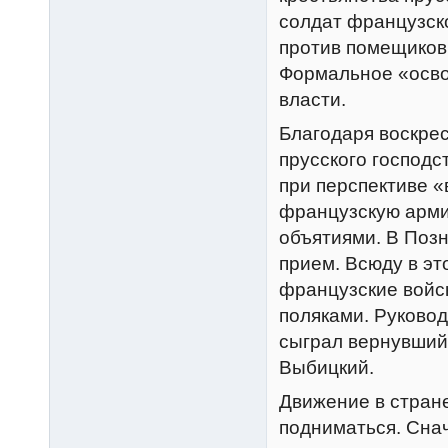
солдат французск
против помещиков.
Формальное «осво
власти.
Благодаря воскре
прусского господс
при перспективе 
французскую арми
объятиями. В Поз
прием. Всюду в эт
французские войс
поляками. Руково
сыграл вернувший
Выбицкий.
Движение в стран
подниматься. Сна