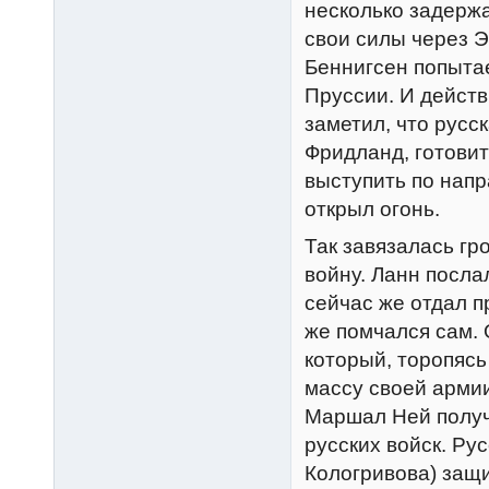
несколько задерж
свои силы через Э
Беннигсен попытае
Пруссии. И действ
заметил, что русс
Фридланд, готовит
выступить по нап
открыл огонь.
Так завязалась гр
войну. Ланн посл
сейчас же отдал п
же помчался сам. 
который, торопясь
массу своей армии
Маршал Ней получ
русских войск. Ру
Кологривова) защи