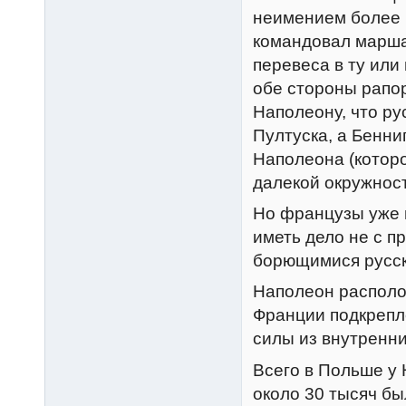
неимением более 
командовал марша
перевеса в ту или 
обе стороны рапор
Наполеону, что р
Пултуска, а Бенни
Наполеона (которо
далекой окружност
Но французы уже 
иметь дело не с п
борющимися русск
Наполеон располо
Франции подкрепл
силы из внутренни
Всего в Польше у 
около 30 тысяч б