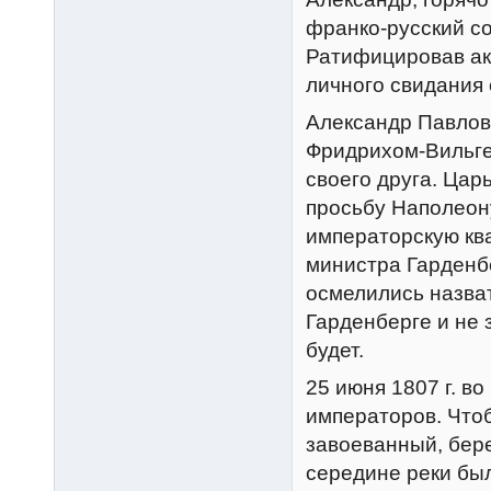
франко-русский со
Ратифицировав ак
личного свидания
Александр Павлови
Фридрихом-Вильгел
своего друга. Цар
просьбу Наполеон
императорскую ква
министра Гарденбе
осмелились назват
Гарденберге и не 
будет.
25 июня 1807 г. в
императоров. Что
завоеванный, бере
середине реки бы