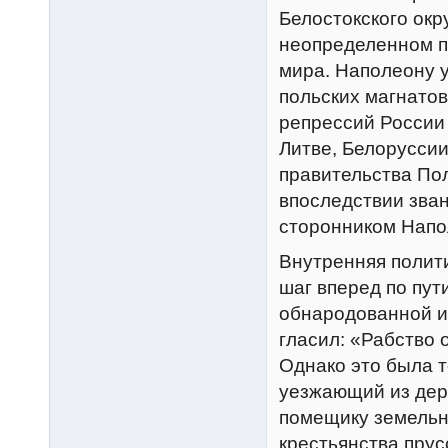
Белостокского окр
неопределенном п
мира. Наполеону 
польских магнатов
репрессий России
Литве, Белорусси
правительства По
впоследствии зва
сторонником Напо
Внутренняя полит
шаг вперед по пут
обнародованной и
гласил: «Рабство 
Однако это была 
уезжающий из дере
помещику земельн
крестьянства пру