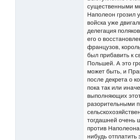
существенными мот
Наполеон грозил у
войска уже двигал
делегация поляков
его о восстановл
французов, король
был прибавить к с
Польшей. А это гр
может быть, и Пра
после декрета о к
пока так или инач
выполняющих этот 
разорительными п
сельскохозяйствен
тогдашней очень ш
против Наполеона
нибудь отплатить 