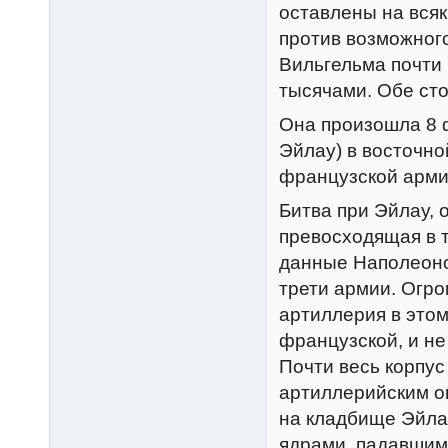
оставлены на вся
против возможного
Вильгельма почти 
тысячами. Обе сто
Она произошла 8 ф
Эйлау) в восточн
французской арми
Битва при Эйлау, 
превосходящая в т
данные Наполеоно
трети армии. Огро
артиллерия в это
французской, и не
Почти весь корпу
артиллерийским о
на кладбище Эйлау
ядрами, падавшими