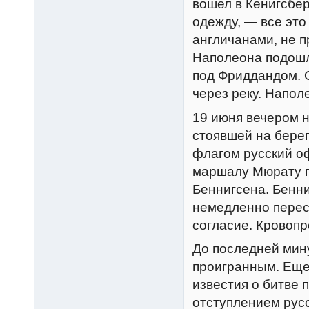
вошел в Кенигсбер
одежду, — все это
англичанами, не 
Наполеона подошла
под Фриддандом. 
через реку. Напол
19 июня вечером 
стоявшей на бере
флагом русский о
маршалу Мюрату п
Беннигсена. Бенн
немедленно перес
согласие. Кровопр
До последней мин
проигранным. Еще 
известия о битве 
отступлением рус