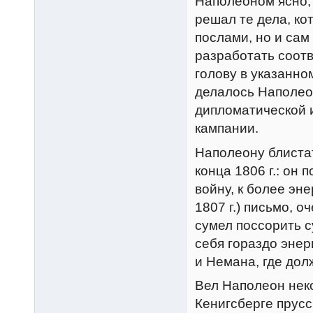
Наполеоном ясно, 
решал те дела, к
послами, но и сам
разработать соот
голову в указанно
делалось Наполео
дипломатической 
кампании.
Наполеону блистат
конца 1806 г.: он
войну, к более эн
1807 г.) письмо, о
сумел поссорить с
себя гораздо энер
и Немана, где дол
Вел Наполеон нек
Кенигсберге прусс