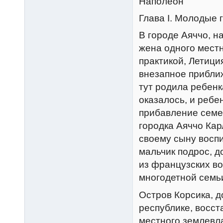
Наполеон
Глава I. Молодые
В городе Аяччо, на
жена одного мест
практикой, Летици
внезапное приближ
тут родила ребенк
оказалось, и ребе
прибавление семей
городка Аяччо Кар
своему сыну воспи
мальчик подрос, д
из французских во
многодетной семьи
Остров Корсика, 
республике, восст
местного землевла