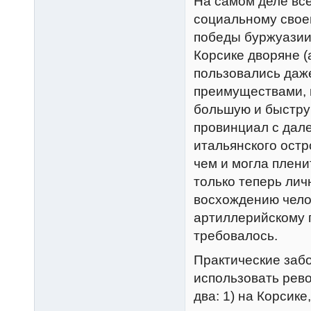
На самом деле все
социальному свое
победы буржуазии
Корсике дворяне (
пользовались даже
преимуществами, 
большую и быстру
провинциал с дал
итальянского остр
чем и могла пленит
только теперь ли
восхождению чело
артиллерийскому 
требовалось.
Практические забо
использовать рев
два: 1) на Корсик