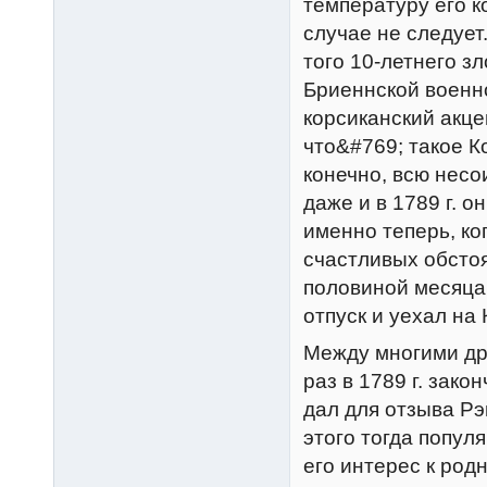
температуру его к
случае не следует
того 10-летнего з
Бриеннской военн
корсиканский акце
что&#769; такое К
конечно, всю несо
даже и в 1789 г. о
именно теперь, ко
счастливых обстоя
половиной месяца
отпуск и уехал на 
Между многими др
раз в 1789 г. зако
дал для отзыва Р
этого тогда попул
его интерес к род