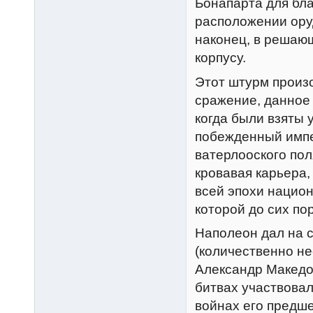
Бонапарта для бла
расположении оруд
наконец, в решаю
корпусу.
Этот штурм произо
сражение, данное 
когда были взяты у
побежденный импе
ватерлооского пол
кровавая карьера,
всей эпохи нацио
которой до сих по
Наполеон дал на 
(количественно не
Александр Македон
битвах участвова
войнах его предше