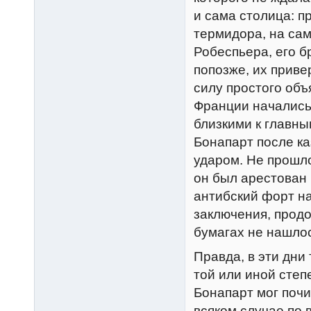
и сама столица: п
термидора, на са
Робеспьера, его б
попозже, их приве
силу простого объ
Франции начались
близкими к главны
Бонапарт после ка
ударом. Не прошло
он был арестован 
антибский форт н
заключения, продо
бумагах не нашлос
Правда, в эти дни
той или иной степ
Бонапарт мог почи
всяком случае по 