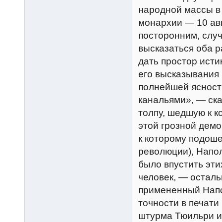
народной массы в
монархии — 10 авг
посторонним, слу
высказаться оба р
дать простор исти
его высказывания 
полнейшей ясност
канальями», — ска
толпу, шедшую к к
этой грозной демо
к которому подоше
революции), Напол
было впустить эт
человек, — осталь
примененный Напол
точности в печати
штурма Тюильри и 