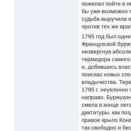
пожелал пойти в п
бы уже возможно т
судьба выручила е
против тех же враг
1795 год был одн
Французской бурж
низвергнув абсол
термидора самого 
и, добившись влас
поисках новых спо
владычества. Терм
1795 г. неуклонно
направо. Буржуазн
смела в конце лета
диктатуры, как поз
правое крыло Конв
так свободно и бе