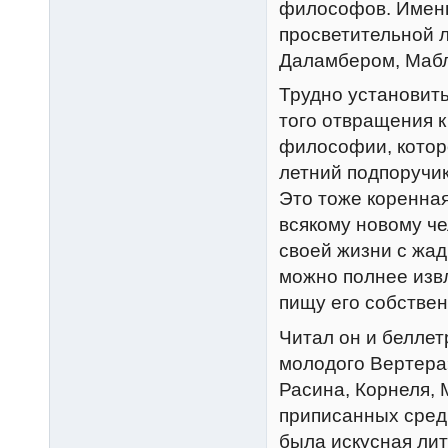
философов. Именно
просветительной л
Даламбером, Мабл
Трудно установить
того отвращения 
философии, которо
летний подпоручик
Это тоже коренная 
всякому новому че
своей жизни с жа
можно полнее извл
пищу его собстве
Читал он и беллет
молодого Вертера
Расина, Корнеля, 
приписанных сред
была искусная лит