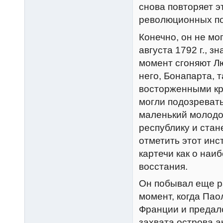
снова повторяет э
революционных по
Конечно, он не мог
августа 1792 г., з
момент сгоняют Л
него, Бонапарта, т
восторженными кр
могли подозревать
маленький молодо
республику и ста
отметить этот инс
картечи как о на
восстания.
Он побывал еще ра
момент, когда Пао
Франции и предал
захвата острова а