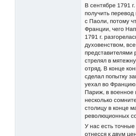
В сентябре 1791 г.
получить перевод 
с Паоли, потому ч
Франции, чего Нап
1791 г. разгорел
духовенством, вс
представителями 
стрелял в мятежн
отряд. В конце кон
сделал попытку за
уехал во Францию
Париж, в военное 
несколько сомните
столицу в конце м
революционных со
У нас есть точные
отнесся к двум це