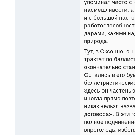
упоминал часто с 
насмешливости, а
и с большой насто
работоспособност
дарами, какими на
природа.
Тут, в Оксонне, о
трактат по баллис
окончательно ста
Остались в его бу
беллетристические
Здесь он частеньк
иногда прямо повт
никак нельзя наз
договора». В эти г
полное подчинение
впроголодь, избег