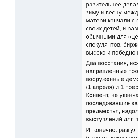
разительнее дела
зиму и весну меж
матери кончали с 
своих детей, и ра
обычными для «це
спекулянтов, бирж
высоко и победно 
Два восстания, и
направленные про
вооруженные дем
(1 апреля) и 1 пре
Конвент, не увенч
последовавшие за
предместья, надо
выступлений для 
И, конечно, разгу
было надежды «ст