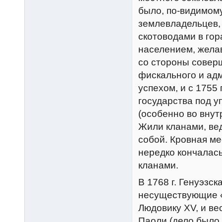
было, по-видимом
землевладельцев,
скотоводами в гор
населением, жела
со стороны соверш
фискального и ад
успехом, и с 1755
государства под 
(особенно во внут
Жили кланами, ве
собой. Кровная ме
нередко кончалас
кланами.
В 1768 г. Генуэзс
несуществующие «
Людовику XV, и ве
Паоли (дело было 