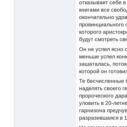
отказывает себе в
книгами все свобо
окончательно удо
провинциального о
которого аристок
будут смотреть св
Он не успел ясно 
меньше успел конк
зашаталась, потом
которой он готови
Те бесчисленные 
наделять своего 
пророческого дара
уловить в 20-летн
гарнизона предчув
разразившаяся в 1