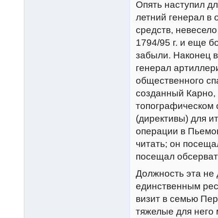
Опять наступил д
летний генерал в 
средств, невесело
1794/95 г. и еще б
забыли. Наконец в
генерал артиллер
общественного сп
созданный Карно,
топографическом 
(директивы) для и
операции в Пьемон
читать; он посещ
посещал обсерват
Должность эта не 
единственным рес
визит в семью Перн
тяжелые для него 