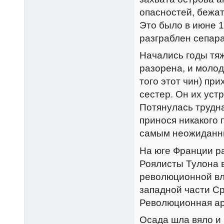
опасностей, бежат
Это было в июне 1
разграблен сепар
Начались годы тя
разорена, и молод
того этот чин) пр
сестер. Он их уст
Потянулась трудна
принося никакого 
самым неожиданн
На юге Франции р
Роялисты Тулона в
революционной вл
западной части С
Революционная ар
Осада шла вяло и 