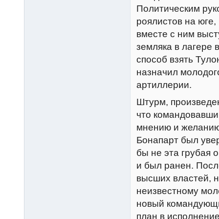
Политическим рук
роялистов на юге,
вместе с ним выст
земляка в лагере 
способ взять Туло
назначил молодог
артиллерии.
Штурм, произведен
что командовавший
мнению и желанию
Бонапарт был увер
бы не эта грубая
и был ранен. Посл
высших властей, н
неизвестному моло
новый командующи
план в исполнение