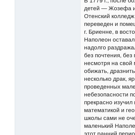
В 1779 г., после 
детей — Жозефа и
Отенский колледж,
переведен и поме
г. Бриенне, в вос
Наполеон оставал
надолго раздражал
без почтения, без
несмотря на свой 
обижать, дразнить
несколько драк, яр
проведенных мале
небезопасности п
прекрасно изучил 
математикой и ге
школы сами не оч
маленький Наполео
этот ранний перио