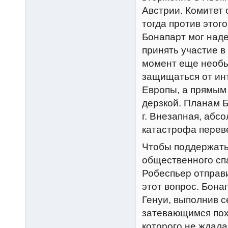
Австрии. Комитет
тогда против этог
Бонапарт мог наде
принять участие в
момент еще необы
защищаться от ин
Европы, а прямым
дерзкой. Планам 
г. Внезапная, абс
катастрофа перев
Чтобы поддержать
общественного сп
Робеспьер отправ
этот вопрос. Бона
Генуи, выполнив с
затевающимся похо
которого не ждала