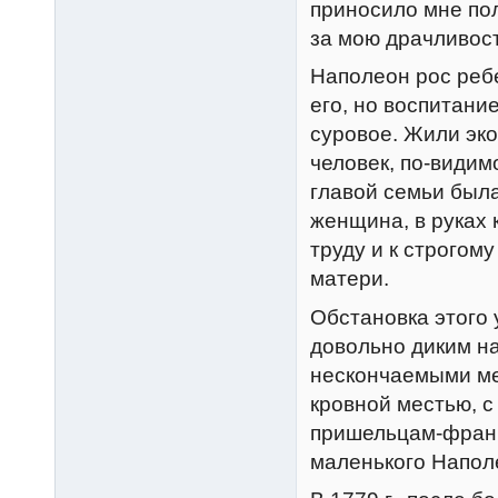
приносило мне пол
за мою драчливост
Наполеон рос реб
его, но воспитани
суровое. Жили эк
человек, по-види
главой семьи была
женщина, в руках 
труду и к строгом
матери.
Обстановка этого 
довольно диким на
нескончаемыми ме
кровной местью, с
пришельцам-франц
маленького Напол