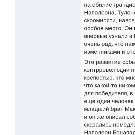
на обилие гранди
Наполеона, Тулонс
скромности, навсе
особое место. Он 
впервые узнали в
очень рад, что на
изменниками и ото
Это развитие соб
контрреволюции на
крепостью, что мно
что какой-то нико
для победителя, в
еще один человек,
младший брат Мак
и он же описал со
сказались немедле
Наполеон Бонапарт