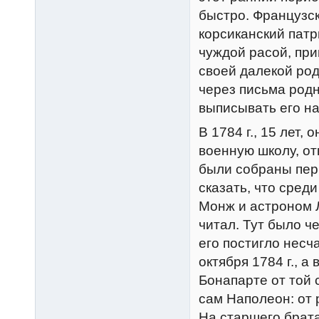
быстро. Французск
корсиканский патр
чуждой расой, пр
своей далекой род
через письма родн
выписывать его на
В 1784 г., 15 лет,
военную школу, о
были собраны пер
сказать, что сре
Монж и астроном 
читал. Тут было ч
его постигло несч
октября 1784 г., а
Бонапарте от той 
сам Наполеон: от 
На старшего брат