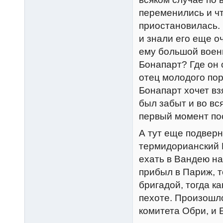
переменились и чт
приостановилась. 
и знали его еще о
ему большой воен
Бонапарт? Где он 
отец молодого пор
Бонапарт хочет вз
был забыт и во вс
первый момент по
А тут еще подвер
термидорианский 
ехать в Вандею на
прибыл в Париж, т
бригадой, тогда к
пехоте. Произошл
комитета Обри, и 