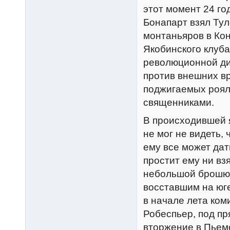
этот момент 24 го
Бонапарт взял Ту
монтаньяров в Ко
Якобинского клуба
революционной ди
против внешних вр
поджигаемых роял
священниками.
В происходившей 
не мог не видеть,
ему все может дат
простит ему ни взя
небольшой брошюр
восставшим на юге
в начале лета ком
Робеспьер, под п
вторжение в Пьемо