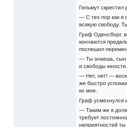
Гельмут скрестил р
— С тех пор как я
всякую свободу. Т
Граф Оденсборг, в
кончаются пределы
поспешил перемен
— Ты знаешь, сын 
и свободы юности.
— Нет, нет! — вос
же быстро успока
ко мне.
Граф усмехнулся и
— Таким же я долж
требует постоянно
неприятностей ты 