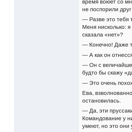
время воюет со мн
не поспорили друг
— Разве это тебя
Меня нисколько: я
сказала «нет»?
— Конечно! Даже т
— А как он отнесс
— Он с величайшей
будто бы скажу «д
— Это очень похо
Ева, взволнованно
остановилась.
— Да, эти пруссак
Командование у ни
умеют, но это они