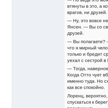
втянуты в это, а к
врагов, ни друзей.
— Ну, это вовсе н
Янсен. — Вы со с
друзей.
— Вы полагаете? 
что я мирный чело
только и бредит с
уехал с сестрой в
— Тогда, наверное
Когда Отто чует в
именно туда. Но с
как все спокойно.
Лоренц, вероятно,
спускаться к бере