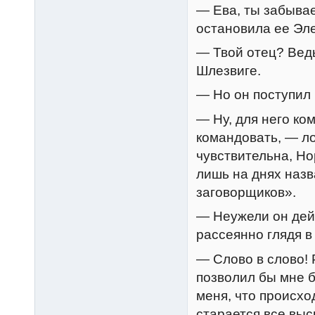
— Ева, ты забывае
остановила ее Эл
— Твой отец? Ведь
Шлезвиге.
— Но он поступил
— Ну, для него ко
командовать, — ло
чувствительна, Но
лишь на днях наз
заговорщиков».
— Неужели он дей
рассеянно глядя в 
— Слово в слово! 
позволил бы мне б
меня, что происход
старается все выс