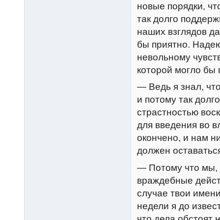
новые порядки, чт
так долго поддерж
наших взглядов д
бы приятно. Надею
невольному чувств
которой могло бы 
— Ведь я знал, чт
и потому так долг
страстностью воск
для введения во в
окончено, и нам н
должен оставатьс
— Потому что мы,
враждебные действ
случае твои имени
недели я до извес
что дела обстоят 