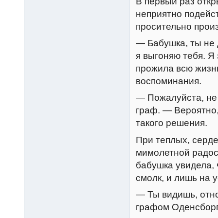
В первый раз откр
неприятно подейст
просительно прои
— Бабушка, ты не 
я выгоняю тебя. Я
прожила всю жизнь
воспоминания.
— Пожалуйста, не 
граф. — Вероятно
такого решения.
При теплых, серд
мимолетной радост
бабушка увидела,
смолк, и лишь на 
— Ты видишь, отн
графом Оденсборг