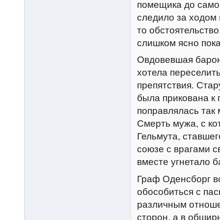
помещика до само
следило за ходом 
то обстоятельство
слишком ясно пока
Овдовевшая барон
хотела переселить
препятствия. Стар
была прикована к 
поправлялась так 
Смерть мужа, с к
Гельмута, ставшег
союзе с врагами с
вместе угнетало 
Граф Оденсборг в
обособиться с пас
различным отноше
сторон, а в обшир