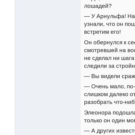
лошадей?
— У Арнульфа! На 
узнали, что он по
встретим его!
Он обернулся к се
смотревшей на вос
не сделал ни шага
следили за стройн
— Вы видели сраж
— Очень мало, по-
слишком далеко от
разобрать что-ниб
Элеонора подошла 
только он один мо
— А других извест