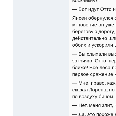
воскликнул:
— Вот идут Отто и
Янсен обернулся 
мгновение он уже 
береговую дорогу,
действительно шли
обоих и ускорили 
— Вы слыхали выс
закричал Отто, пе
ближе! Все леса 
первое сражение 
— Мне, право, каж
сказал Лоренц, но
по воздуху бичом.
— Нет, меня злит, 
— Да, это похоже 