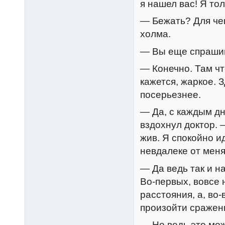
я нашел вас! Я тол
— Бежать? Для че
холма.
— Вы еще спрашив
— Конечно. Там чт
кажется, жаркое. 
посерьезнее.
— Да, с каждым д
вздохнул доктор. 
жив. Я спокойно и
невдалеке от мен
— Да ведь так и н
Во-первых, вовсе 
расстояния, а, во
произойти сражени
— Но ведь это мож