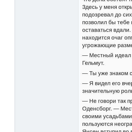
Здесь у меня откры
подозревал до сих 
позволил бы тебе
оставаться вдали.
находится очаг о
угрожающие разме
— Местный идеал 
Гельмут.
— Ты уже знаком 
— Я видел его вчер
значительную рол
— Не говори так 
Оденсборг. — Мес
своими усадьбами,
пользуются неогра
Янсен вступил во 