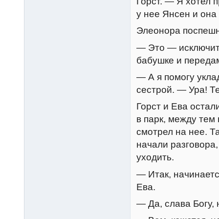
Горст. — Я хотел п
у нее Янсен и она
Элеонора поспешно
— Это — исключите
бабушке и передам
— А я помогу укла
сестрой. — Ура! Т
Горст и Ева остал
в парк, между тем
смотрел на нее. Т
начали разговора,
уходить.
— Итак, начинаетс
Ева.
— Да, слава Богу, 