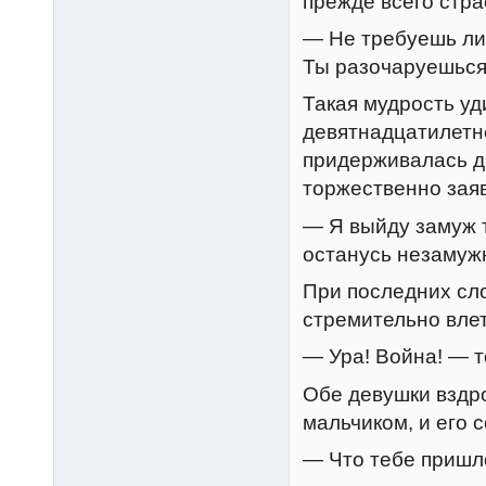
прежде всего стра
— Не требуешь ли 
Ты разочаруешься
Такая мудрость уд
девятнадцатилетне
придерживалась д
торжественно зая
— Я выйду замуж 
останусь незамуж
При последних сло
стремительно влет
— Ура! Война! — т
Обе девушки вздр
мальчиком, и его 
— Что тебе пришло