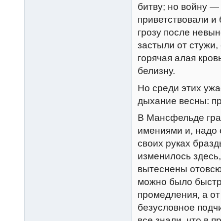
битву; но войну —
приветствовали и
грозу после невын
застыли от стужи,
горячая алая кров
белизну.
Но среди этих уж
дыхание весны: пр
В Мансфельде гра
имениями и, надо 
своих руках бразд
изменилось здесь
вытеснены отовсю
можно было быстр
промедления, а о
безусловное подчи
все знали, что в 