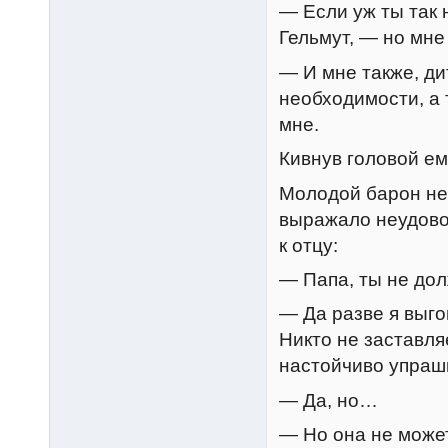
— Если уж ты так
Гельмут, — но мне
— И мне также, ди
необходимости, а 
мне.
Кивнув головой ем
Молодой барон не 
выражало неудовол
к отцу:
— Папа, ты не дол
— Да разве я выг
Никто не заставля
настойчиво упраши
— Да, но…
— Но она не может