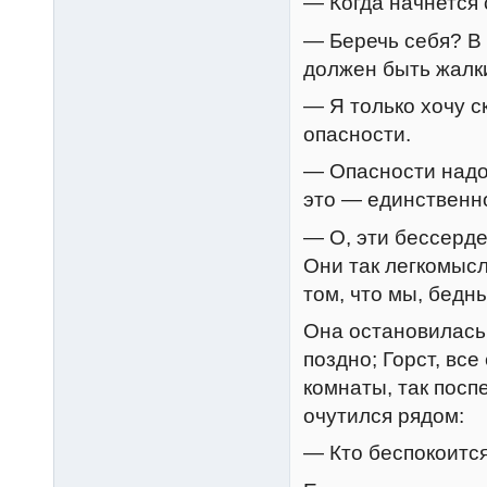
— Когда начнется 
— Беречь себя? В 
должен быть жалки
— Я только хочу с
опасности.
— Опасности надо 
это — единственно
— О, эти бессерд
Они так легкомысл
том, что мы, бедн
Она остановилась,
поздно; Горст, вс
комнаты, так посп
очутился рядом:
— Кто беспокоится