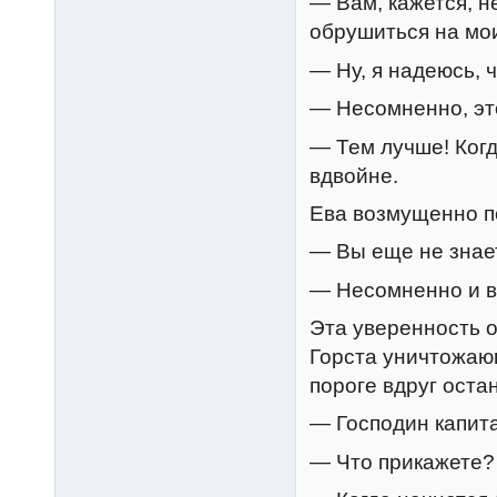
— Вам, кажется, н
обрушиться на мои
— Ну, я надеюсь, 
— Несомненно, это
— Тем лучше! Когд
вдвойне.
Ева возмущенно по
— Вы еще не знает
— Несомненно и в
Эта уверенность о
Горста уничтожающ
пороге вдруг оста
— Господин капит
— Что прикажете?