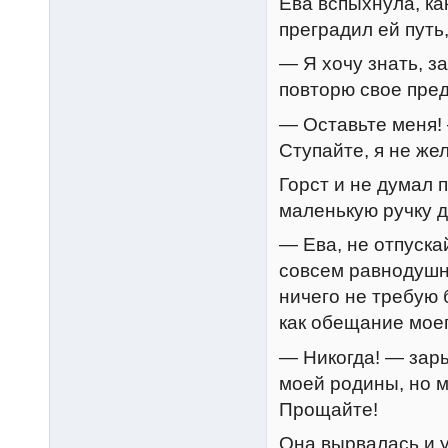
Ева вспыхнула, ка
преградил ей путь
— Я хочу знать, за
повторю свое пре
— Оставьте меня!
Ступайте, я не же
Горст и не думал 
маленькую ручку д
— Ева, не отпуска
совсем равнодушно
ничего не требую б
как обещание моег
— Никогда! — зары
моей родины, но 
Прощайте!
Она вырвалась и у