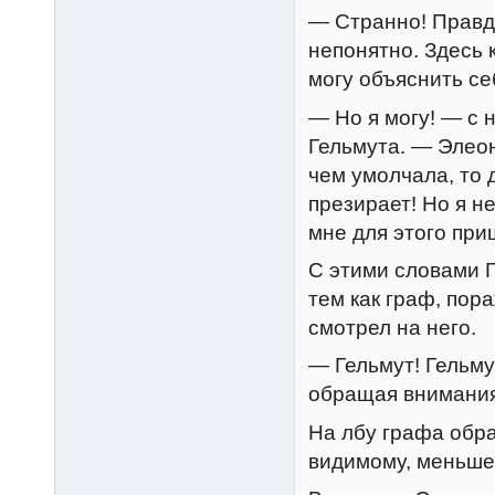
— Странно! Правда
непонятно. Здесь 
могу объяснить се
— Но я могу! — с
Гельмута. — Элеон
чем умолчала, то 
презирает! Но я н
мне для этого при
С этими словами Г
тем как граф, по
смотрел на него.
— Гельмут! Гельмут
обращая внимания 
На лбу графа обр
видимому, меньше 