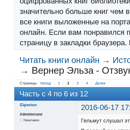
оцифрованных книг библиотеки: f
значительно больше книг чем в 
все книги выложенные на порт
онлайн. Если вам понравился п
страницу в закладки браузера. 
Читать книги онлайн
→
Ист
→
Вернер Эльза - Отзву
Страницы
Назад
1
2
3
4
Далее
Часть с 4 по 6 из 12
Giperion
2016-06-17 17
Administrator
Гельмут слушал эт
Неактивен