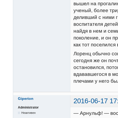
вышел на прогалин
ученый, более тр
деливший с ними г
воспитателя детей
найдя в нем и сем
поколение, и он п
как тот поселился
Лоренц обычно со
сегодня же он поч
остановился, пото
вдававшегося в мор
плечами у него бы
Giperion
2016-06-17 17
Administrator
— Арнульф! — воск
Неактивен