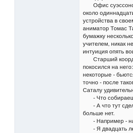
Офис суэссонско
около одиннадцат
устройства в свое
аниматор Томас Та
бумажку несколько
учителем, никак н
интуиция опять во
Старший координ
покосился на него
некоторые - бьютс
точно - после так
Саталу удивительн
- Что собираеш
- А что тут сдела
больше нет.
- Например - най
- Я двадцать лет 