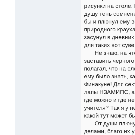
рисунки на столе.
душу тень сомнени
бы и плюнул ему в
природного крауха
засунул в дневни
для таких вот суве
Не знаю, на что 
заставить черного
полагал, что на с
ему было знать, к
Финакуне! Для сек
лапы НЗАМИПС, а и
где можно и где н
учителя? Так я у 
какой тут может б
От души плюнув н
делами, благо их 