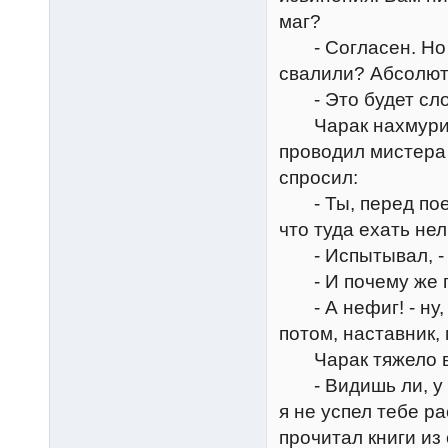
маг?
- Согласен. Но дл
свалили? Абсолют
- Это будет сло
Чарак нахмурилс
проводил мистера 
спросил:
- Ты, перед поез
что туда ехать не
- Испытывал, - с
- И почему же 
- А нефиг! - ну, н
потом, наставник,
Чарак тяжело в
- Видишь ли, у н
я не успел тебе ра
прочитал книги из