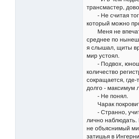
трансмастер, дово
- Не считая того
который можно про
Меня не впечатли
среднее по нынеш
я слышал, щиты вр
мир устоял.
- Подвох, юноша,
количество регис
сокращается, где-т
долго - максимум л
- Не понял.
Чарак покровите
- Странно, учиты
лично наблюдать. 
не объяснимый ми
затишья в Ингерни