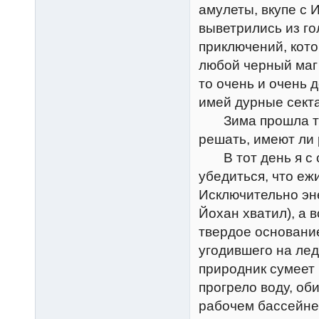
амулеты, вкупе с 
выветрились из го
приключений, кот
любой черный маг 
то очень и очень д
имей дурные секта
Зима прошла тих
решать, имеют ли 
В тот день я с са
убедиться, что еж
Исключительно эне
Йохан хватил), а 
твердое основани
угодившего на ле
природник сумеет 
прогрело воду, об
рабочем бассейне