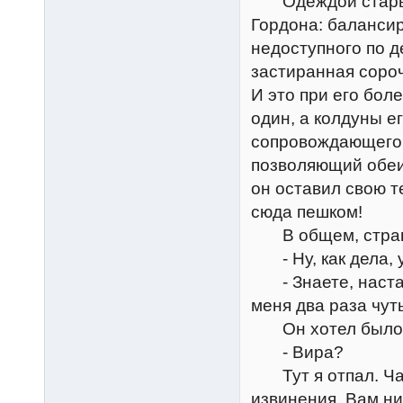
Одеждой старый 
Гордона: баланси
недоступного по д
застиранная сороч
И это при его бол
один, а колдуны е
сопровождающего 
позволяющий обеи
он оставил свою т
сюда пешком!
В общем, странно
- Ну, как дела, 
- Знаете, настав
меня два раза чут
Он хотел было во
- Вира?
Тут я отпал. Чара
извинения. Вам ни