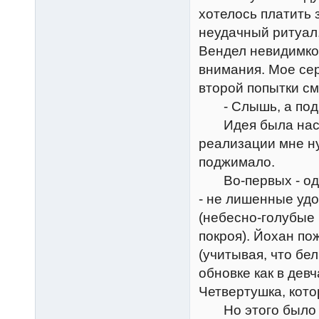
хотелось платить 
неудачный ритуал
Вендел невидимкой
внимания. Мое сер
второй попытки см
- Слышь, а под б
Идея была настол
реализации мне н
поджимало.
Во-первых - одеж
- не лишенные уд
(небесно-голубые 
покроя). Йохан п
(учитывая, что бе
обновке как в дев
Четвертушка, кото
Но этого было ма