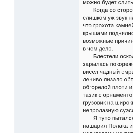
можно будет слить
Когда со стороны
слишком уж звук н
что грохота камне
крышами поднялис
возможные причин
в чем дело.
Блестели осколки
зарылась покореж
висел чадный смра
лениво лизало обт
обгорелой плоти и
тазик с орнаменто
грузовик на широк
непролазную суэсс
Я тупо пытался 
нашарил Полака и