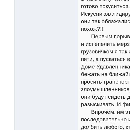
готово покуситься
Искусников лидиру
они так облажались
похож?!!
Первым порывом б
и испепелить мерз
грузовичком я так
пяти, а пускаться
Доме Удавленника 
бежать на ближай
просить транспорт
злоумышленников 
они будут сидеть д
разыскивать. И ф
Впрочем, им это 
последовательно и
долбить любого, к