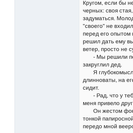
Кругом, если бы н
черных: своя стая,
задуматься. Молод
"своего" не входи
перед его опытом 
решил дать ему вы
ветер, просто не 
- Мы решили пере
закруглил дед.
Я глубокомысленн
длинноваты, на ег
сидит.
- Рад, что у тебя
меня привело друг
Он жестом фокусн
тонкой папиросной
передо мной вееро