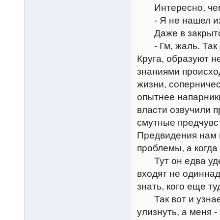
Интересно, чем о
- Я не нашел их 
Даже в закрытой
- Гм, жаль. Так 
Круга, образуют н
знаниями происход
жизни, соперничес
опытнее напарники
власти озвучили п
смутные предчувст
Предвидения нам н
проблемы, а когда 
Тут он едва удерж
входят не одиннад
знать, кого еще ту
Так вот и узнаеш
улизнуть, а меня 