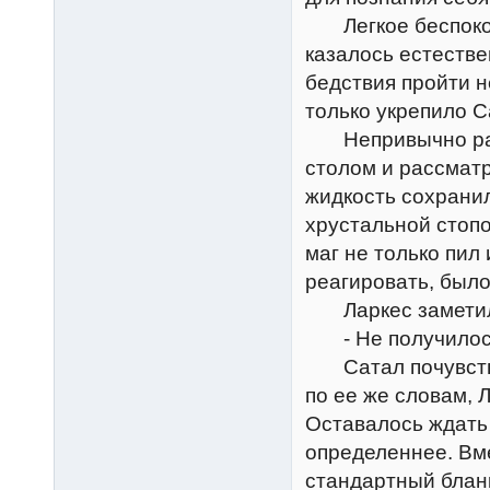
Легкое беспокойс
казалось естеств
бедствия пройти н
только укрепило С
Непривычно раст
столом и рассмат
жидкость сохранил
хрустальной стопо
маг не только пил 
реагировать, было
Ларкес заметил в
- Не получилось,
Сатал почувствов
по ее же словам, 
Оставалось ждать
определеннее. Вме
стандартный блан