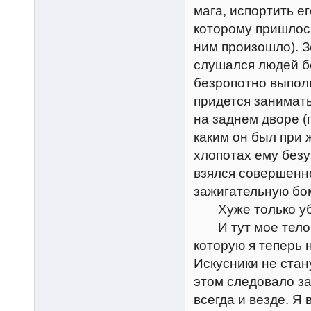
мага, испортить е
которому пришлось
ним произошло). З
слушался людей бе
безропотно выполн
придется занимать
на заднем дворе (
каким он был при 
хлопотах ему без
взялся совершенно
зажигательную бо
Хуже только уби
И тут мое тело п
которую я теперь 
Искусники не стан
этом следовало за
всегда и везде. Я 