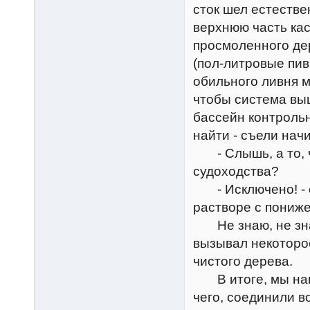
сток шел естестве
верхнюю часть ка
просмоленного дер
(пол-литровые пив
обильного ливня м
чтобы система выш
бассейн контрольн
найти - съели нач
- Слышь, а то, ч
судоходства?
- Исключено! - с
растворе с пониж
Не знаю, не знаю
вызывал некоторое
чистого дерева.
В итоге, мы наки
чего, соединили в