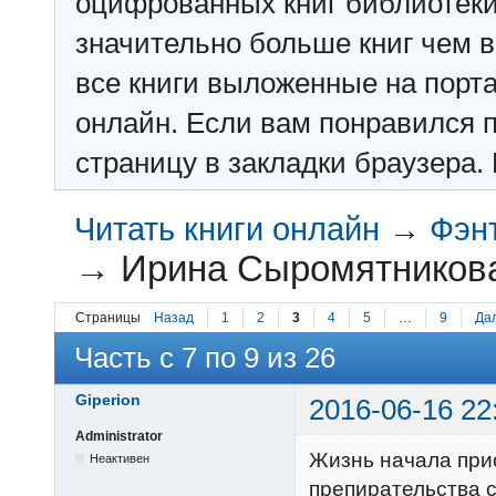
оцифрованных книг библиотеки: f
значительно больше книг чем в 
все книги выложенные на порт
онлайн. Если вам понравился п
страницу в закладки браузера. 
Читать книги онлайн
→
Фэн
→
Ирина Сыромятникова
Страницы
Назад
1
2
3
4
5
…
9
Да
Часть с 7 по 9 из 26
Giperion
2016-06-16 22
Administrator
Жизнь начала при
Неактивен
препирательства с