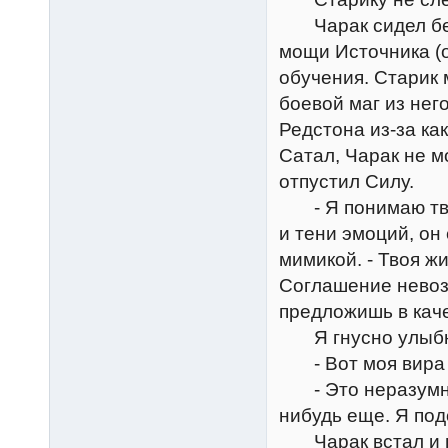
Чарак сидел без 
мощи Источника (о
обучения. Старик 
боевой маг из нег
Редстона из-за ка
Сатал, Чарак не м
отпустил Силу.
- Я понимаю твои
и тени эмоций, он
мимикой. - Твоя ж
Соглашение невозм
предложишь в кач
Я гнусно улыбнул
- Вот моя вира - 
- Это неразумно,
нибудь еще. Я под
Чарак встал и вы