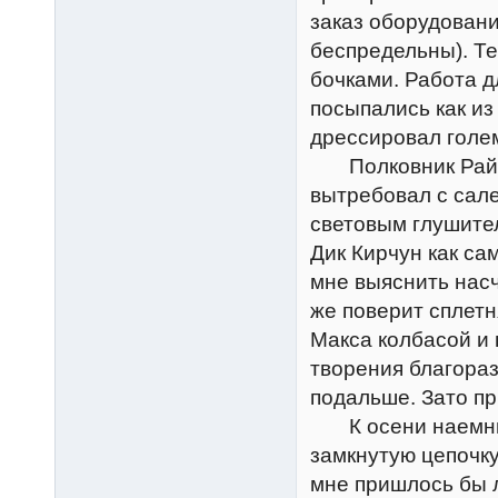
заказ оборудовани
беспредельны). Те
бочками. Работа д
посыпались как из
дрессировал голем
Полковник Райк в
вытребовал с сал
световым глушител
Дик Кирчун как са
мне выяснить насч
же поверит сплетн
Макса колбасой и 
творения благора
подальше. Зато п
К осени наемные
замкнутую цепочку
мне пришлось бы л