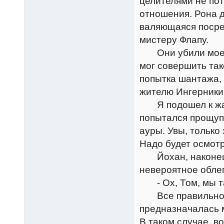
целителями не пот
отношения. Рона д
валяющаяся посре
мистеру Флапу.
Они убили моего 
мог совершить так
попытка шантажа, 
жителю Ингерники 
Я подошел к жал
попытался прощуп
ауры. Увы, только
Надо будет осмотр
Йохан, наконец, 
невероятное обле
- Ох, Том, мы так
Все правильно: м
предназначалась м
В таком случае, во