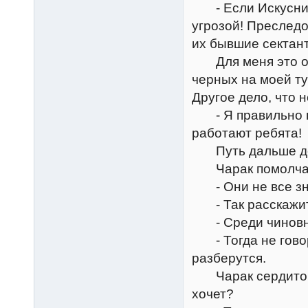
- Если Искусники
угрозой! Преследо
их бывшие сектан
Для меня это озн
черных на моей ту
Другое дело, что н
- Я правильно по
работают ребята!
Путь дальше дей
Чарак помолчал,
- Они не все зн
- Так расскажит
- Среди чиновник
- Тогда не говор
разберутся.
Чарак сердито за
хочет?