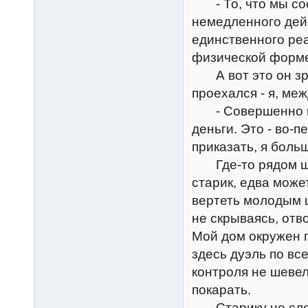
- То, что мы соо
немедленного дейс
единственного ре
физической форме
А вот это он зря
проехался - я, меж
- Совершенно вер
деньги. Это - во-п
приказать, я бол
Где-то рядом шев
старик, едва може
вертеть молодым щ
не скрываясь, отв
Мой дом окружен 
здесь дуэль по в
контроля не шевель
покарать.
Старику не следо