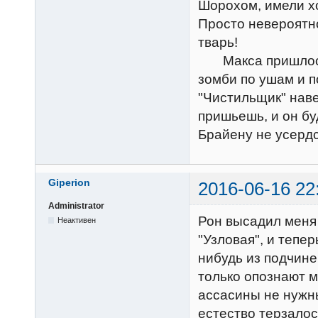
Шорохом, имели х
Просто невероятно
тварь!
Макса пришлось о
зомби по ушам и п
"Чистильщик" наве
пришьешь, и он бу
Брайену не усердс
Giperion
2016-06-16 22
Administrator
Рон высадил меня 
Неактивен
"Узловая", и тепер
нибудь из подчине
только опознают м
ассасины не нужны
естество терзалос