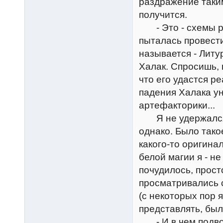
раздражение таки
получится.
- Это - схемы ри
пыталась провести
называется - Литу
Халак. Спросишь, 
что его удастся р
падения Халака ун
артефакторики...
Я не удержался и
однако. Было тако
какого-то оригина
белой магии я - не
почудилось, прос
просматривались 
(с некоторых пор я
представлять, был
- И в чем подвох?