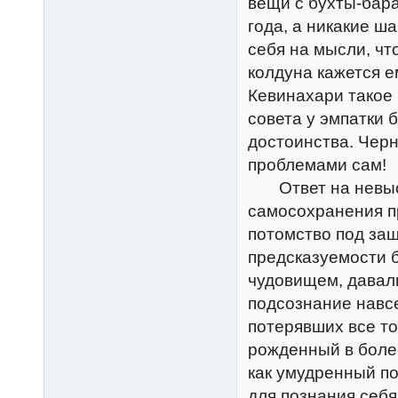
вещи с бухты-бар
года, а никакие ш
себя на мысли, ч
колдуна кажется е
Кевинахари такое 
совета у эмпатки 
достоинства. Чер
проблемами сам!
Ответ на невыск
самосохранения п
потомство под за
предсказуемости 
чудовищем, давали
подсознание навсе
потерявших все то
рожденный в боле
как умудренный по
для познания себя