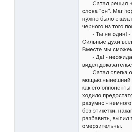
Сатал решил не 
слова "он". Маг п
нужно было сказат
черного из того п
- Ты не один! - п
Сильные духи все
Вместе мы сможем
- Да! - неожиданн
видел доказательс
Сатал слегка ото
мощью нынешний с
как его оппоненты
ходило предостато
разумно - немного
без этикетки, нака
разбавить, выпил 
омерзительны.