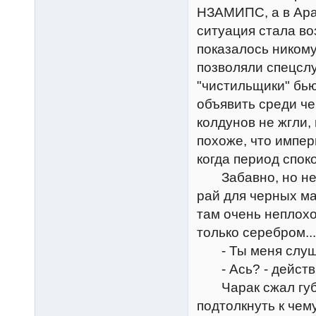
НЗАМИПС, а в Аран
ситуация стала во
показалось никому
позволяли спецсл
"чистильщики" бью
объявить среди че
колдунов не жгли,
похоже, что импер
когда период спок
Забавно, но не бо
рай для черных ма
там очень неплох
только серебром...
- Ты меня слу
- Ась? - действит
Чарак сжал губы,
подтолкнуть к чему