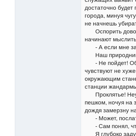
достаточно будет 
города, минуя чуг
не начнешь убират
Оспорить доводы
начинают мыслить
- А если мне зам
Наш природник п
- Не пойдет! Об
чувствуют не хуже
окружающим станет
станции жандармы
Проклятье! Неуж
пешком, ночуя на 
дождя замерзну на
- Может, послат
- Сам понял, чт
Я глубоко задума