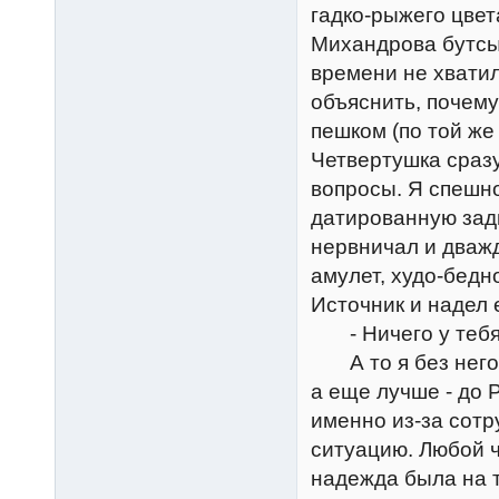
гадко-рыжего цвет
Михандрова бутсы
времени не хватил
объяснить, почем
пешком (по той же
Четвертушка сразу
вопросы. Я спешн
датированную зад
нервничал и дважд
амулет, худо-бед
Источник и надел 
- Ничего у тебя 
А то я без него н
а еще лучше - до Р
именно из-за сотр
ситуацию. Любой 
надежда была на т