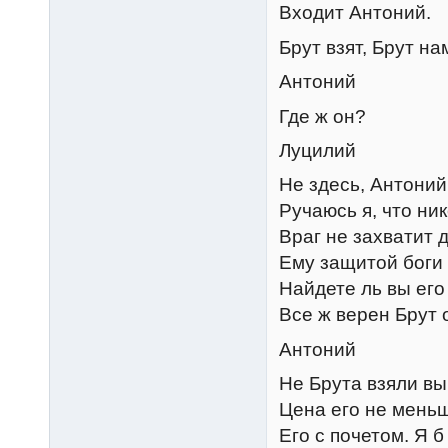
Входит Антоний.
Брут взят, Брут на
Антоний
Где ж он?
Луцилий
Не здесь, Антоний
Ручаюсь я, что ни
Враг не захватит 
Ему защитой боги 
Найдете ль вы ег
Все ж верен Брут 
Антоний
Не Брута взяли вы,
Цена его не мень
Его с почетом. Я б