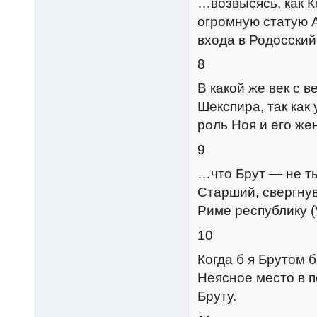
…возвысясь, как 
огромную статую 
входа в Родосский
8
В какой же век с 
Шекспира, так как
роль Ноя и его же
9
…что Брут — не ты
Старший, свергну
Риме республику (VI
10
Когда б я Брутом б
Неясное место в п
Бруту.