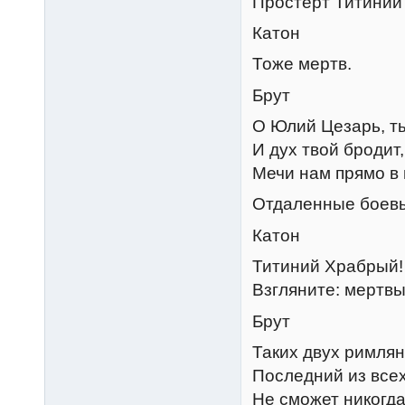
Простерт Титиний
Катон
Тоже мертв.
Брут
О Юлий Цезарь, т
И дух твой бродит
Мечи нам прямо в 
Отдаленные боевы
Катон
Титиний Храбрый!
Взгляните: мертвы
Брут
Таких двух римлян
Последний из всех
Не сможет никогд