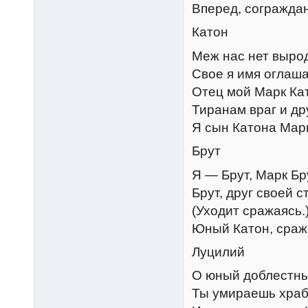
Вперед, сограждан
Катон
Меж нас нет вырод
Свое я имя оглаша
Отец мой Марк Кат
Тиранам враг и др
Я сын Катона Марк
Брут
Я — Брут, Марк Бру
Брут, друг своей с
(Уходит сражаясь.
Юный Катон, сраж
Луцилий
О юный доблестны
Ты умираешь храбр