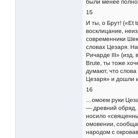
были менее полно
15
И ты, о Брут! («Et
восклицание, неиз
современники Шек
словах Цезаря. Н
Ричарде III» (изд. 
Brute, ты тоже хо
думают, что слова
Цезаря» и дошли 
16
…омоем руки Цеза
— древний обряд, 
носило «священный
омовении, сообщае
народом с окрова