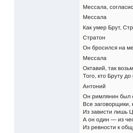
Мессала, согласис
Мессала
Как умер Брут, Ст
Стратон
Он бросился на ме
Мессала
Октавий, так возь
Того, кто Бруту до
Антоний
Он римлянин был
Все заговорщики, 
Из зависти лишь Ц
А он один — из че
Из ревности к общ