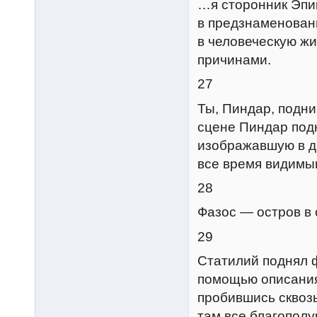
…я сторонник Эпик
в предзнаменован
в человеческую жи
причинами.
27
Ты, Пиндар, подн
сцене Пиндар под
изображавшую в да
все время видимы
28
Фазос — остров в 
29
Статилий поднял 
помощью описания
пробившись сквозь
там все благополу