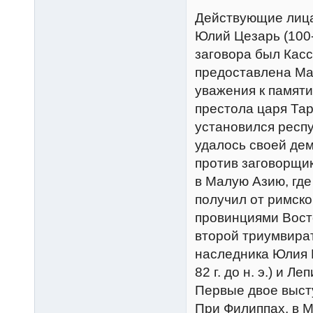
Действующие лиц
Юлий Цезарь (100-4
заговора был Касс
предоставлена Марк
уважения к памяти
престола царя Тарк
установился респу
удалось своей де
против заговорщик
в Малую Азию, где
получил от римско
провинциями Восто
второй триумвират
наследника Юлия Це
82 г. до н. э.) и Ле
Первые двое выст
При Филиппах, в М