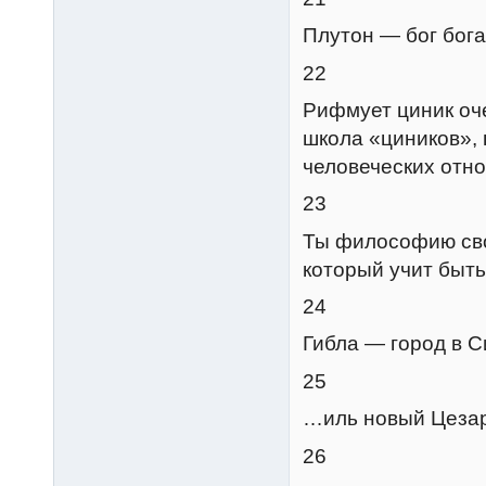
Плутон — бог бога
22
Рифмует циник оч
школа «циников»,
человеческих отн
23
Ты философию св
который учит быть
24
Гибла — город в 
25
…иль новый Цезар
26