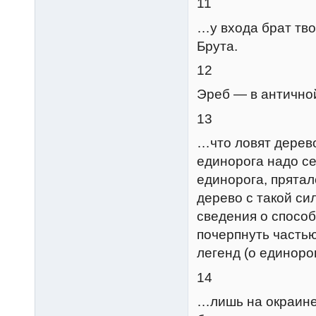
11
…у входа брат тв
Брута.
12
Эреб — в антично
13
…что ловят дерев
единорога надо се
единорога, пряталс
дерево с такой си
сведения о спосо
почерпнуть частью
легенд (о единоро
14
…лишь на окраине