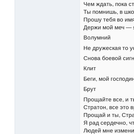
Чем ждать, пока с
Ты помнишь, в шко
Прошу тебя во им
Держи мой меч — я
Волумний
Не дружеская то ус
Снова боевой сигн
Клит
Беги, мой господи
Брут
Прощайте все, и т
Стратон, все это 
Прощай и ты, Стр
Я рад сердечно, ч
Людей мне измени