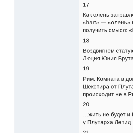
17
Как олень затрав
«hart» — «олень» 
получить смысл: 
18
Воздвигнем статую
Люция Юния Брута
19
Рим. Комната в д
Шекспира от Плута
происходит не в Р
20
…жить не будет и
у Плутарха Лепид
21