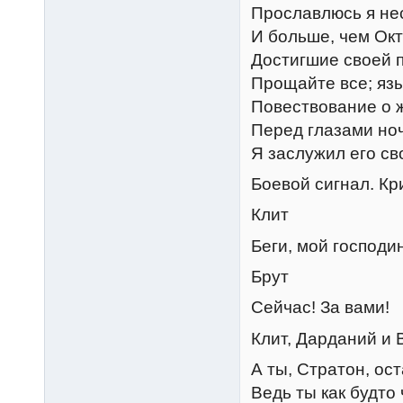
Прославлюсь я не
И больше, чем Окт
Достигшие своей 
Прощайте все; язы
Повествование о 
Перед глазами ноч
Я заслужил его св
Боевой сигнал. Кри
Клит
Беги, мой господин
Брут
Сейчас! За вами!
Клит, Дарданий и 
А ты, Стратон, ос
Ведь ты как будто