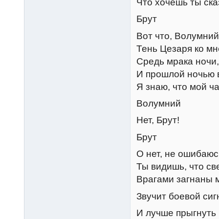
Что хочешь ты ска
Брут
Вот что, Волумний
Тень Цезаря ко м
Средь мрака ночи,
И прошлой ночью в
Я знаю, что мой ч
Волумний
Нет, Брут!
Брут
О нет, не ошибаюс
Ты видишь, что св
Врагами загнаны м
Звучит боевой сиг
И лучше прыгнуть 