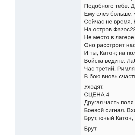
Подобного тебе. Д
Ему слез больше, 
Сейчас не время, К
На остров Фазос28
Не место в лагере
Оно расстроит нас
И ты, Катон; на п
Войска ведите, Ла
Час третий. Римля
В бою вновь счаст
Уходят.
СЦЕНА 4
Другая часть поля.
Боевой сигнал. Вх
Брут, юный Катон,
Брут