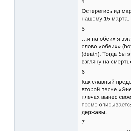
4
Остерегись ид ма
нашему 15 марта.
5
…и на обеих я взг
слово «обеих» (bo
(death). Тогда бы 
взгляну на смерть
6
Как славный пред
второй песне «Эн
плечах вынес свое
поэме описываетс
державы.
7