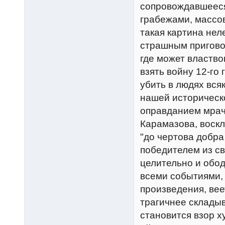
сопровождавшееся
грабежами, массо
такая картина нел
страшным приговор
где может властво
взять войну 12-го 
убить в людях вся
нашей историческо
оправданием мрач
Карамазова, воскл
"до чертова добра
победителем из св
целительно и обод
всеми событиями, 
произведения, вее
трагичнее складыв
становится взор х