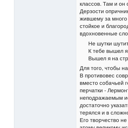
классов. Там и он 
Дерзости опричник
жившему за много 
стойкое и благоро
вдохновенные сло
Не шутки шутить
К тебе вышел я,
Вышел я на стра
Для того, чтобы н
В противовес сов
вместо собачьей 
перчатки - Лермон
неподражаемым ис
достаточно указат
терялся и в сложн
Его творчество не
этому великому ис