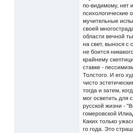
по-видимому, нет 
психологические о
мучительные испы
своей многострада
области вечной ть
на свет, вынося с
не боится никаког
крайнему скептици
ставке - пессимизм
Толстого. И его х
чисто эстетически
тогда и затем, ко
мог осветить для 
русской жизни - "
гомеровской Илиад
Каких только ужас
го года. Это стра