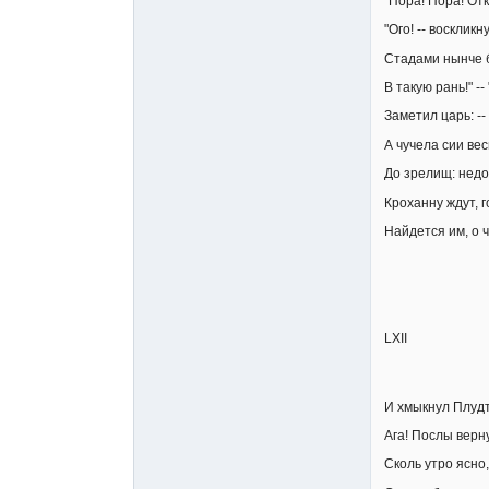
"Пора! Пора! Отк
"Ого! -- воскликн
Стадами нынче 
В такую рань!" --
Заметил царь: --
А чучела сии ве
До зрелищ: недо
Кроханну ждут, г
Найдется им, о ч
LXII
И хмыкнул Плудт:
Ага! Послы верн
Сколь утро ясно