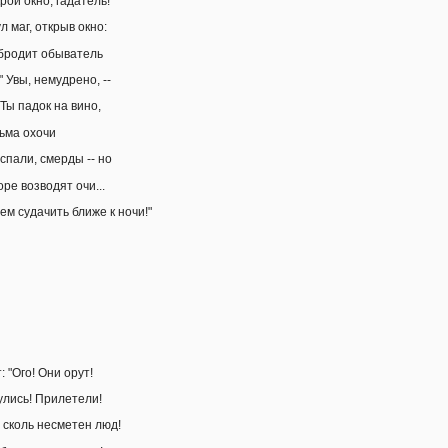
рой окно, гадатель!"
ул маг, открыв окно:
бродит обыватель
 " Увы, немудрено, --
 Ты падок на вино,
сьма охочи
спали, смерды -- но
оре возводят очи...
ем судачить ближе к ночи!"
 "Ого! Они орут!
улись! Прилетели!
, сколь несметен люд!