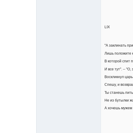
LIX
"А заклинать при
Лишь положите к
В которой спит п
И все тут". -- "О
Воскликнул царь:
Спешу, и возвра
Ты станешь пить,
Не из бутылки жа
А хочешь мужем 