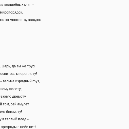
з волшебных книг --
 миропорядок,
чи ко множеству загадок.
. Царь, да вы же трус!
коснитесь к переплету!
-- весьма изрядный груз,
шему полету;
ятежную дремоту
й том, сей амулет
аже бегемоту!
 в теплый плед --
 преграды в небе нет!