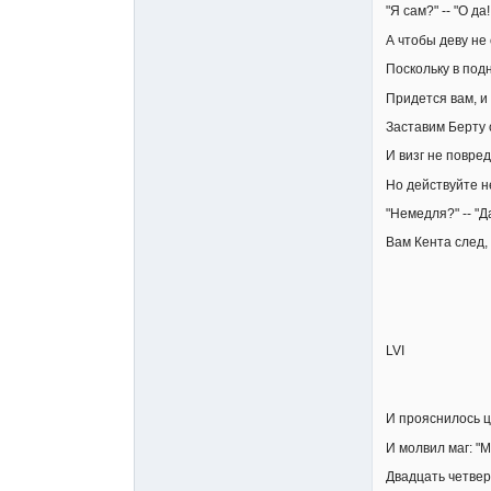
"Я сам?" -- "О д
А чтобы деву не
Поскольку в под
Придется вам, и 
Заставим Берту 
И визг не повре
Но действуйте не
"Немедля?" -- "Д
Вам Кента след, 
LVI
И прояснилось ц
И молвил маг: "Мо
Двадцать четвер