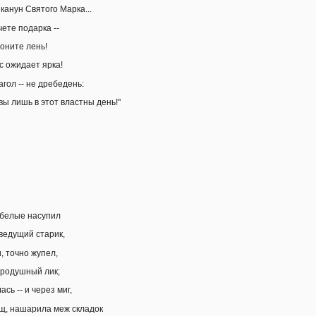
 канун Святого Марка...
чете подарка --
оните лень!
с ожидает ярка!
агол -- не дребедень:
вы лишь в этот властны день!"
-белые насупил
еведущий старик,
, точно жупел,
бродушный лик;
сь -- и через миг,
щ, нашарила меж складок