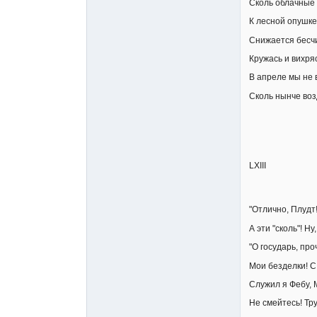
Сколь облачные 
К лесной опушке,
Снижается бесч
Кружась и вихряс
В апреле мы не 
Сколь нынче возд
LXIII
"Отлично, Плудт!
А эти "сколь"! Ну
"О государь, про
Мои безделки! С
Служил я Фебу, 
Не смейтесь! Тру