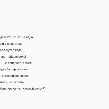
дется?" -- "Нет, не надо.
нигу на постель,
одкинутое чадо --
, заветнейшая цель! --
 -- За тридевять земель
щусь без проволочки!
 как не пивал досель:
лкой, но из бочки!
быть Кроханны, ханской дочки?"