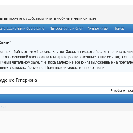
ги вы можете с удобством читать любимые книги онлайн
ать аудиокниги бесплатно
Литературный блог
Аудиосказки
Поиск
Книги"
онлайн библиотеки «Классика Книги». Здесь вы можете бесплатно читать книги
 зала к основной части сайта (смотрите расположенные выше ссылки). Основ
иг чем в читальном зале, т. е. пока далеко не все книги выложенные на порта
ницу в закладки браузера. Приятного и увлекательного чтения.
Падение Гипериона
Чтобы отпра
2:50