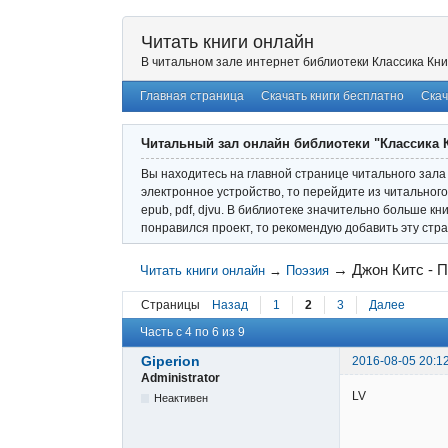
Читать книги онлайн
В читальном зале интернет библиотеки Классика Кни
Главная страница
Скачать книги бесплатно
Скач
Читальный зал онлайн библиотеки "Классика 
Вы находитесь на главной странице читального зала 
электронное устройство, то перейдите из читального
epub, pdf, djvu. В библиотеке значительно больше кн
понравился проект, то рекомендую добавить эту стра
→
Джон Китс - 
Читать книги онлайн
→
Поэзия
Страницы
Назад
1
2
3
Далее
Часть с 4 по 6 из 9
Giperion
2016-08-05 20:1
Administrator
LV
Неактивен