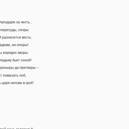
лагодарю за честь...
 пересуды, споры:
И разнесется весть:
надежи, ни опоры!
вы изрядно хворы:
владыку бьет озноб!
 проныры да притворы --
т помазать лоб,
 царя негоже в гроб".