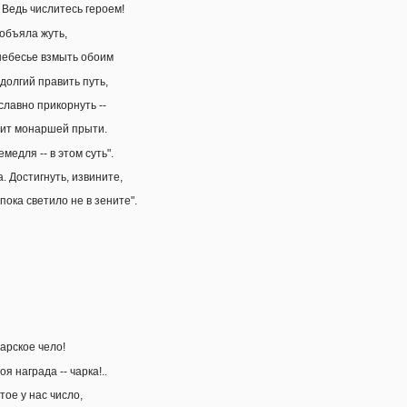
а! Ведь числитесь героем!
 объяла жуть,
небесье взмыть обоим
долгий править путь,
славно прикорнуть --
дит монаршей прыти.
медля -- в этом суть".
а. Достигнуть, извините,
пока светило не в зените".
арское чело!
я награда -- чарка!..
тое у нас число,