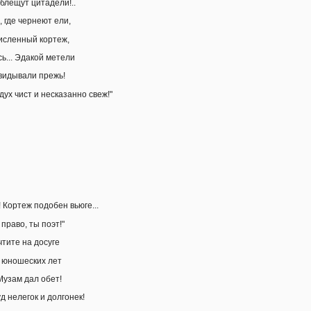
блещут цитадели!..
 где чернеют ели,
исленный кортеж,
ь... Эдакой метели
видывали прежь!
ух чист и несказанно свеж!"
 Кортеж подобен вьюге...
, право, ты поэт!"
чтите на досуге
 юношеских лет
Музам дал обет!
д нелегок и долгонек!