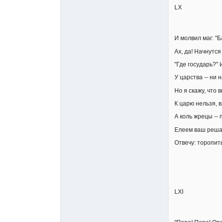
LX
И молвил маг: "Б
Ах, да! Начнутся
"Где государь?" 
У царства -- ни 
Но я скажу, что 
К царю нельзя, 
А коль жрецы --
Елеем ваш реша
Отвечу: торопить
LXI