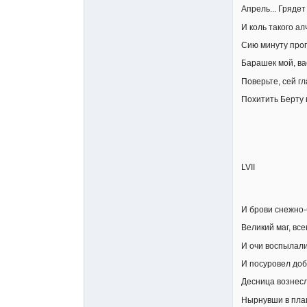
Апрель... Грядет
И коль такого ал
Сию минуту прог
Барашек мой, ва
Поверьте, сей гл
Похитить Берту 
LVII
И брови снежно
Великий маг, вс
И очи воспылали
И посуровел до
Десница вознесла
Нырнувши в пла