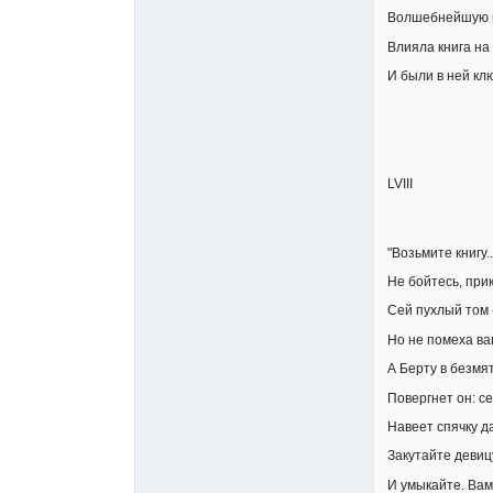
Волшебнейшую и
Влияла книга на
И были в ней клю
LVIII
"Возьмите книгу..
Не бойтесь, при
Сей пухлый том 
Но не помеха ва
А Берту в безм
Повергнет он: се
Навеет спячку д
Закутайте девицу
И умыкайте. Вам