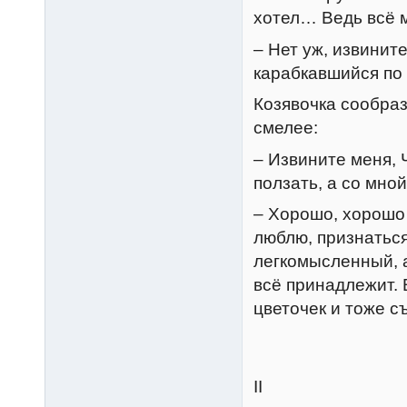
хотел… Ведь всё м
– Нет уж, извинит
карабкавшийся по 
Козявочка сообраз
смелее:
– Извините меня,
ползать, а со мной
– Хорошо, хорошо…
люблю, признатьс
легкомысленный, 
всё принадлежит. 
цветочек и тоже съ
II