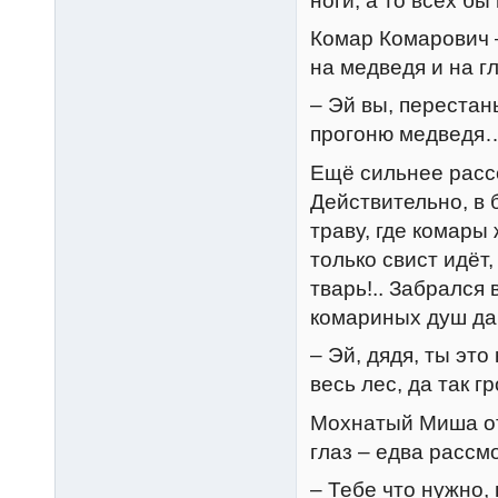
ноги, а то всех б
Комар Комарович 
на медведя и на г
– Эй вы, перестань
прогоню медведя…
Ещё сильнее расс
Действительно, в 
траву, где комары 
только свист идёт,
тварь!.. Забрался
комариных душ да 
– Эй, дядя, ты эт
весь лес, да так 
Мохнатый Миша отк
глаз – едва рассм
– Тебе что нужно,