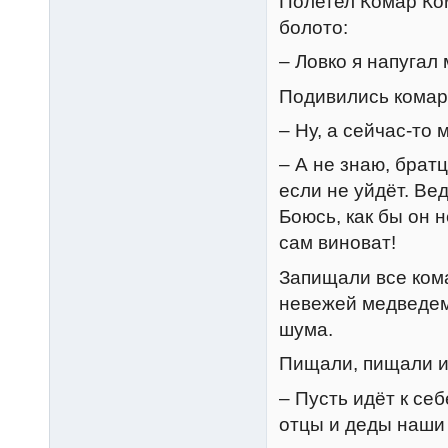
Полетел Комар Ком
болото:
– Ловко я напугал 
Подивились комар
– Ну, а сейчас-то 
– А не знаю, брат
если не уйдёт. Вед
Боюсь, как бы он н
сам виноват!
Запищали все кома
невежей медведем.
шума.
Пищали, пищали и
– Пусть идёт к се
отцы и деды наши 