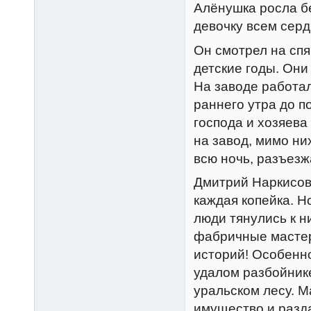
Алёнушка росла бе
девочку всем серд
Он смотрел на спя
детские годы. Они
На заводе работал
раннего утра до п
господа и хозяева
на завод, мимо ни
всю ночь, разъезж
Дмитрий Наркисови
каждая копейка. Н
люди тянулись к н
фабричные мастер
историй! Особенн
удалом разбойнике
уральском лесу. М
имущество и разда