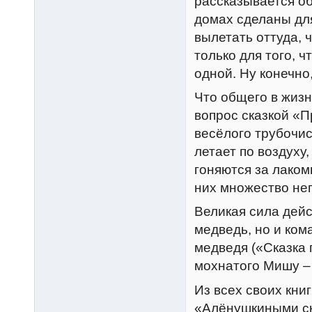
рассказывается об
домах сделаны для
вылетать оттуда, 
только для того, ч
одной. Ну конечно
Что общего в жизн
вопрос сказкой «
весёлого трубочис
летает по воздуху
гоняются за лаком
них множество н
Великая сила дейс
медведь, но и ком
медведя («Сказка 
мохнатого Мишу – 
Из всех своих кн
«Алёнушкиными ск