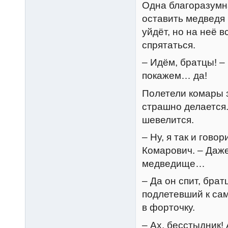
Одна благоразумн
оставить медведя в
уйдёт, но на неё в
спрятаться.
– Идём, братцы! –
покажем… да!
Полетели комары 
страшно делается.
шевелится.
– Ну, я так и гово
Комарович. – Даже
медведище…
– Да он спит, бра
подлетевший к сам
в форточку.
– Ах, бесстыдник!