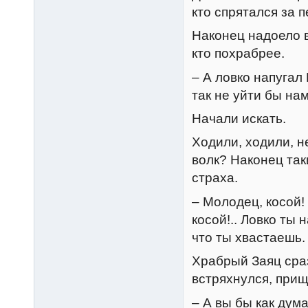
кто спрятался за п
Наконец надоело в
кто похрабрее.
– А ловко напугал
так не уйти бы на
Начали искать.
Ходили, ходили, н
волк? Наконец так
страха.
– Молодец, косой! 
косой!.. Ловко ты 
что ты хвастаешь.
Храбрый Заяц сраз
встряхнулся, прищ
– А вы бы как дум