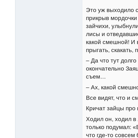
Это уж выходило 
прикрыв мордочки
зайчихи, улыбнул
лисы и отведавшие
какой смешной! И 
прыгать, скакать, 
– Да что тут долг
окончательно Заяц
съем…
– Ах, какой смешно
Все видят, что и с
Кричат зайцы про во
Ходил он, ходил в
только подумал: «
что где-то совсем 