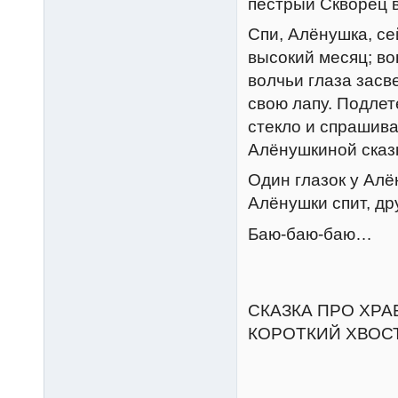
пёстрый Скворец в 
Спи, Алёнушка, се
высокий месяц; во
волчьи глаза зас
свою лапу. Подлет
стекло и спрашивае
Алёнушкиной сказ
Один глазок у Алё
Алёнушки спит, др
Баю-баю-баю…
СКАЗКА ПРО ХРА
КОРОТКИЙ ХВОС