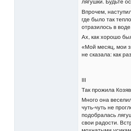
лягушки. Будьте о
Впрочем, наступил
где было так тепл
отразилось в воде
Ах, как хорошо был
«Мой месяц, мои з
не сказала: как р
III
Так прожила Козяв
Много она веселил
чуть-чуть не прог
подобралась лягуш
свои радости. Вст
мохнатыми усиками