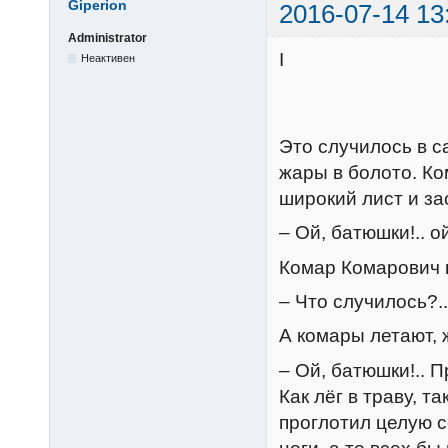
Giperion
2016-07-14 13
Administrator
I
Неактивен
Это случилось в с
жары в болото. К
широкий лист и за
– Ой, батюшки!.. ой
Комар Комарович в
– Что случилось?.
А комары летают, 
– Ой, батюшки!.. 
Как лёг в траву, т
проглотил целую с