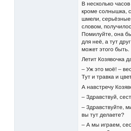
В несколько часов
кроме солнышка, с
шмели, серьёзные 
словом, получилос
Помилуйте, она бы
для неё, а тут дру
может этого быть.
Летит Козявочка д
– Уж это моё! – ве
Тут и травка и цве
А навстречу Козяв
– Здравствуй, сес
– Здравствуйте, м
вы тут делаете?
– А мы играем, се