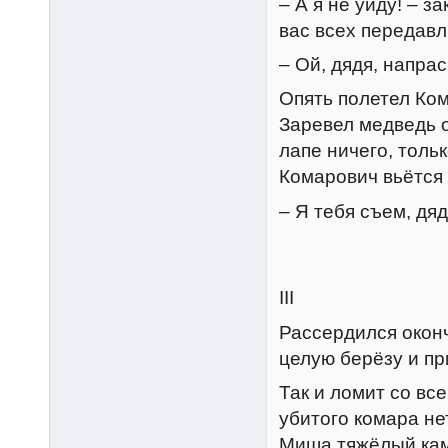
– А я не уйду! – 
вас всех переда
– Ой, дядя, напр
Опять полетел Ком
Заревел медведь о
лапе ничего, тольк
Комарович вьётся
– Я тебя съем, дя
III
Рассердился окон
целую берёзу и пр
Так и ломит со все
убитого комара нет
Миша тяжёлый каме