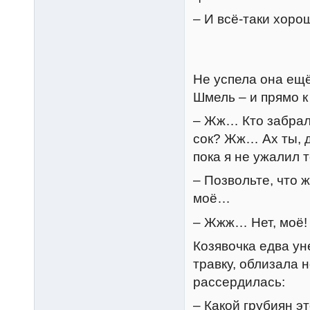
– И всё-таки хоро
Не успела она ещё
Шмель – и прямо к
– Жж… Кто забрал
сок? Жж… Ах ты, 
пока я не ужалил т
– Позвольте, что ж
моё…
– Жжж… Нет, моё!
Козявочка едва ун
травку, облизала 
рассердилась:
– Какой грубиян э