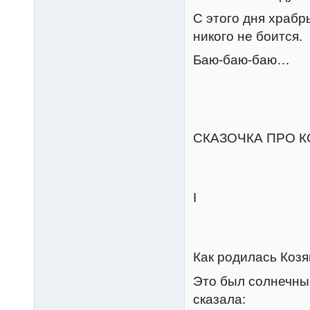
С этого дня храбр
никого не боится.
Баю-баю-баю…
СКАЗОЧКА ПРО 
I
Как родилась Козя
Это был солнечный
сказала: