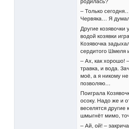
родилась?
– Только сегодня…
Червяка… Я думала,
Другие козявочки 
водой козявки игр
Козявочка задыхал
сердитого Шмеля и
– Ах, как хорошо! 
травка, и вода. З
моё, а я никому н
позволяю…
Поиграла Козявочк
осоку. Надо же и о
веселятся другие к
шмыгнёт мимо, точ
– Ай, ой! – закри