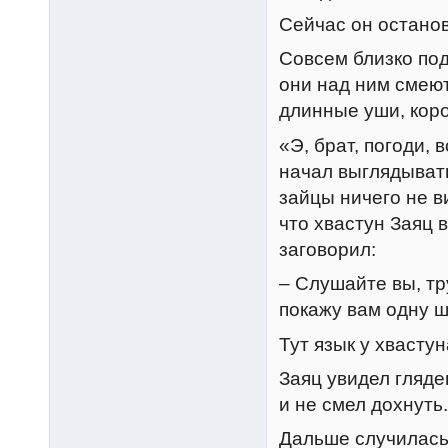
Сейчас он останов
Совсем близко под
они над ним смеют
длинные уши, коро
«Э, брат, погоди, 
начал выглядывать
зайцы ничего не в
что хвастун Заяц 
заговорил:
– Слушайте вы, тр
покажу вам одну 
Тут язык у хвасту
Заяц увидел гляде
и не смел дохнуть.
Дальше случилась