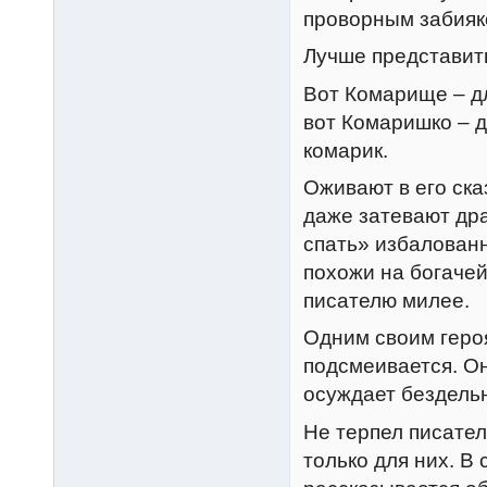
проворным забияк
Лучше представит
Вот Комарище – д
вот Комаришко – 
комарик.
Оживают в его ска
даже затевают дра
спать» избалованн
похожи на богачей
писателю милее.
Одним своим геро
подсмеивается. О
осуждает бездельн
Не терпел писатель
только для них. В