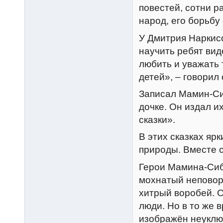
повестей, сотни р
народ, его борьбу
У Дмитрия Наркисо
научить ребят вид
любить и уважать 
детей», – говорил 
Записал Мамин-Сиб
дочке. Он издал и
сказки».
В этих сказках яр
природы. Вместе с
Герои Мамина-Сиби
мохнатый неповор
хитрый воробей. О
люди. Но в то же 
изображён неуклю