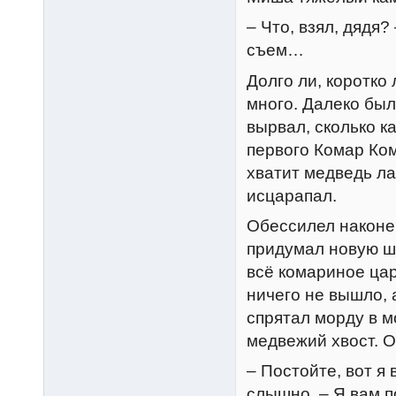
– Что, взял, дядя?
съем…
Долго ли, коротко
много. Далеко был
вырвал, сколько к
первого Комар Ком
хватит медведь ла
исцарапал.
Обессилел наконе
придумал новую шт
всё комариное цар
ничего не вышло, 
спрятал морду в м
медвежий хвост. 
– Постойте, вот я 
слышно. – Я вам 