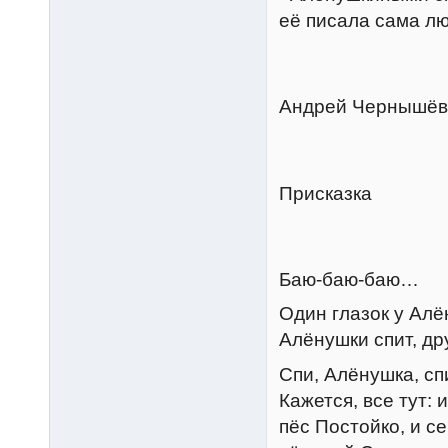
её писала сама лю
Андрей Чернышёв
Присказка
Баю-баю-баю…
Один глазок у Алё
Алёнушки спит, др
Спи, Алёнушка, спи
Кажется, все тут:
пёс Постойко, и с