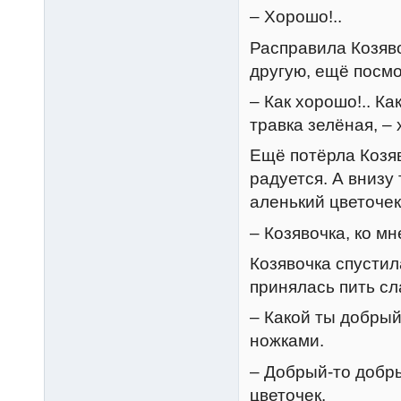
– Хорошо!..
Расправила Козяво
другую, ещё посмо
– Как хорошо!.. Ка
травка зелёная, – 
Ещё потёрла Козяв
радуется. А внизу 
аленький цветочек
– Козявочка, ко мн
Козявочка спустил
принялась пить сл
– Какой ты добрый
ножками.
– Добрый-то добры
цветочек.