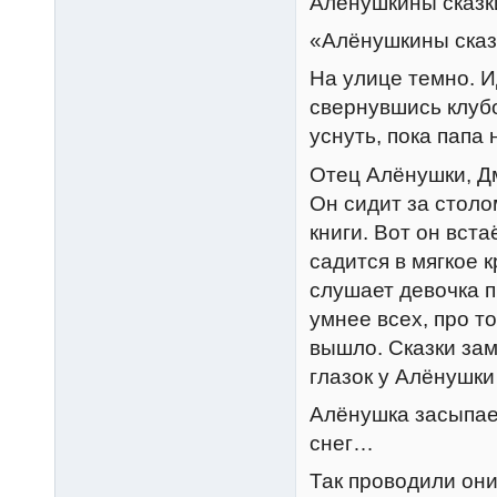
Алёнушкины сказк
«Алёнушкины сказ
На улице темно. И
свернувшись клубо
уснуть, пока папа 
Отец Алёнушки, Д
Он сидит за стол
книги. Вот он вст
садится в мягкое
слушает девочка п
умнее всех, про то
вышло. Сказки зам
глазок у Алёнушки
Алёнушка засыпает
снег…
Так проводили они