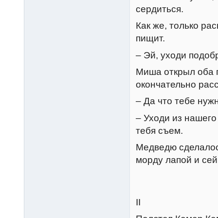
сердиться.
Как же, только рас
пищит.
– Эй, уходи подобр
Миша открыл оба г
окончательно рас
– Да что тебе нуж
– Уходи из нашего
тебя съем.
Медведю сделалос
морду лапой и сей
II