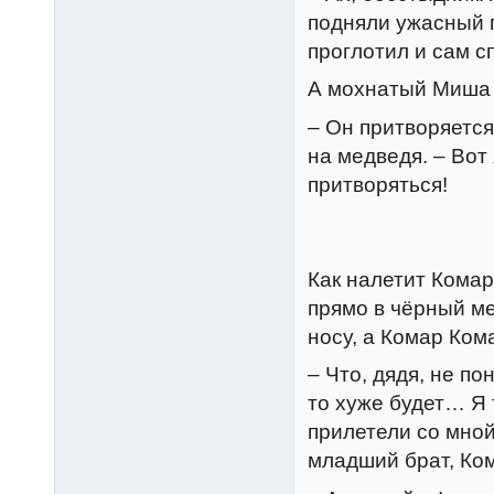
подняли ужасный г
проглотил и сам с
А мохнатый Миша 
– Он притворяется
на медведя. – Вот
притворяться!
Как налетит Комар
прямо в чёрный ме
носу, а Комар Ком
– Что, дядя, не п
то хуже будет… Я 
прилетели со мно
младший брат, Ко