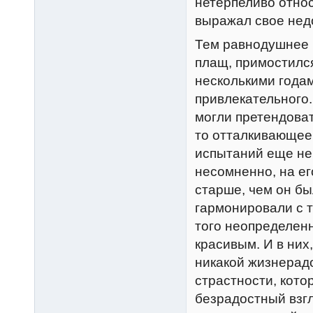
нетерпеливо относ
выражал свое нед
Тем равнодушнее к
плащ, примостился
несколькими годам
привлекательного.
могли претендоват
то отталкивающее.
испытаний еще не 
несомненно, на ег
старше, чем он бы
гармонировали с т
того неопределенн
красивым. И в них
никакой жизнерадо
страстности, кото
безрадостный взгл