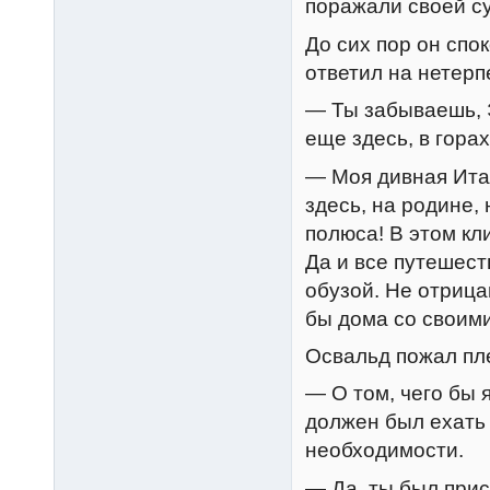
поражали своей с
До сих пор он спо
ответил на нетерп
— Ты забываешь, Э
еще здесь, в гора
— Моя дивная Итал
здесь, на родине,
полюса! В этом кл
Да и все путешест
обузой. Не отрица
бы дома со своими
Освальд пожал пл
— О том, чего бы 
должен был ехать 
необходимости.
— Да, ты был прис