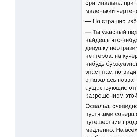
оригинальна: прит
маленький чертен
— Но страшно изб
— Ты ужасный пед
найдешь что-нибуд
девушку неотразим
нет герба, на куче
нибудь буржуазног
знает нас, по-вид
отказалась назват
существующие отн
разрешением этой
Освальд, очевидн
пустяками соверше
путешествие прод
медленно. На всех