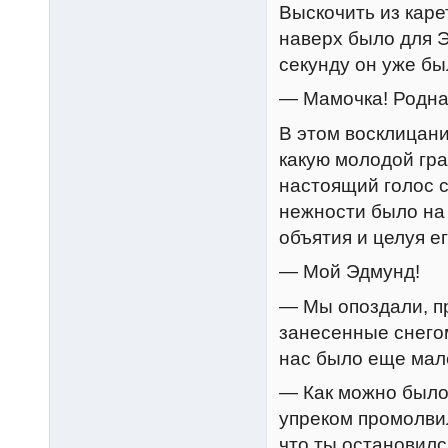
Выскочить из каре
наверх было для 
секунду он уже бы
— Мамочка! Родная
В этом восклицани
какую молодой гр
настоящий голос 
нежности было на 
объятия и целуя ег
— Мой Эдмунд!
— Мы опоздали, п
занесенные снегом
нас было еще мал
— Как можно было
упреком промолви
что ты остановилс