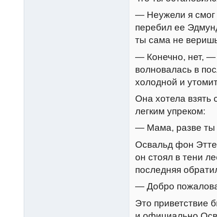
— Неужели я смог 
перебил ее Эдмунд
ты сама не веришь
— Конечно, нет, —
волновалась в пос
холодной и утомит
Она хотела взять 
легким упреком:
— Мама, разве ты
Освальд фон Этте
он стоял в тени л
последняя обратил
— Добро пожалова
Это приветствие б
и официально Осва