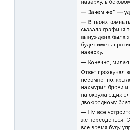
наверху, в боково
— Зачем же? — уд
— В твоих комната
сказала графиня 
вынуждена была за
будет иметь проти
наверху.
— Конечно, милая 
Ответ прозвучал в
несомненно, крыло
нахмурил брови и 
на окружающих слу
двоюродному брату
— Ну, все устроит
же переоденься! С
все время буду уп