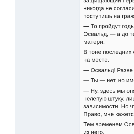
защищающий перво
никогда не соглас
поступишь на гра
— То пройдут годы
Освальд, — а до т
матери.
В тоне последних 
на месте.
— Освальд! Разве 
— Ты — нет, но им
— Ну, здесь мы оп
нелепую штуку, ли
зависимости. Но ч
Право, мне кажетс
Тем временем Осва
из него.