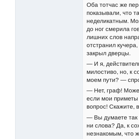
Оба тотчас же пер
показывали, что т
неделикатным. Мол
до ног смерила го
лишних слов напра
отстранил кучера,
закрыл дверцы.
— И я, действител
милостиво, но, к 
моем пути? — спро
— Нет, граф! Може
если мои приметы 
вопрос! Скажите, в
— Вы думаете так 
ни слова? Да, к с
незнакомым, что ж