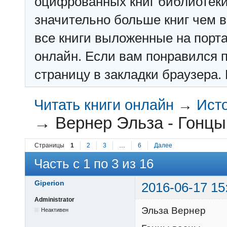
оцифрованных книг библиотеки: f
значительно больше книг чем в 
все книги выложенные на порт
онлайн. Если вам понравился п
страницу в закладки браузера. 
Читать книги онлайн
→
Ист
→
Вернер Эльза - Гонц
Страницы
1
2
3
…
6
Далее
Часть с 1 по 3 из 16
Giperion
2016-06-17 15
Administrator
Эльза Вернер
Неактивен