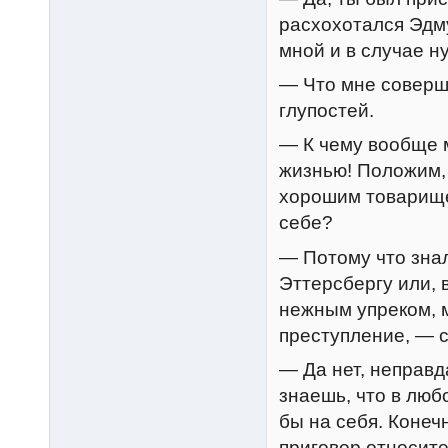
расхохотался Эдм
мной и в случае н
— Что мне соверш
глупостей.
— К чему вообще м
жизнью! Положим, 
хорошим товарище
себе?
— Потому что знал
Эттерсбергу или, 
нежным упреком, 
преступление, — с
— Да нет, неправд
знаешь, что в люб
бы на себя. Конечн
приговор относите