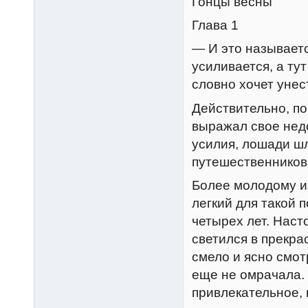
Гонцы весны
Глава 1
— И это называетс
усиливается, а тут
словно хочет унест
Действительно, по
выражал свое недо
усилия, лошади ш
путешественников
Более молодому из
легкий для такой 
четырех лет. Наст
светился в прекра
смело и ясно смот
еще не омрачала. 
привлекательное,