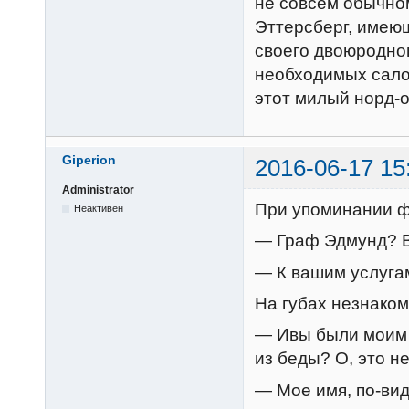
не совсем обычно
Эттерсберг, имеющ
своего двоюродно
необходимых салон
этот милый норд-о
Giperion
2016-06-17 15
Administrator
При упоминании ф
Неактивен
— Граф Эдмунд? В
— К вашим услуга
На губах незнако
— Ивы были моим 
из беды? О, это н
— Мое имя, по-ви