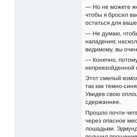
— Но не можете ж
чтобы я бросил ва
остаться для ваш
— Не думаю, чтоб
нападения; наскол
видимому, вы оче
— Конечно, потому
непревзойденной 
Этот смелый компл
так как темно-син
Увидев свою оплош
сдержаннее.
Прошло почти четв
через опасное мес
лошадьми. Эдмунд 
получил прощение 