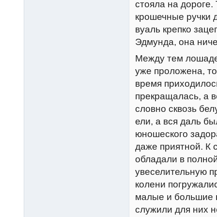
стояла на дороге.
крошечные ручки д
вуаль крепко заце
Эдмунда, она ниче
Между тем лошадей
уже проложена, то
время приходилось
прекращалась, а в
словно сквозь бел
ели, а вся даль б
юношеского задора
даже приятной. К 
обладали в полной
увеселительную пр
колени погружалис
малые и большие 
служили для них 