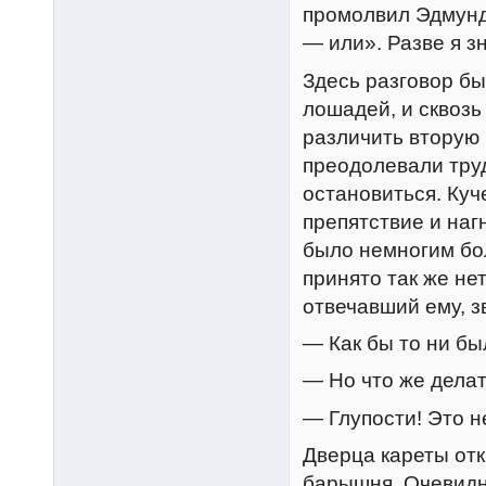
промолвил Эдмунд
— или». Разве я з
Здесь разговор б
лошадей, и сквозь
различить вторую 
преодолевали труд
остановиться. Куч
препятствие и наг
было немногим бо
принято так же не
отвечавший ему, з
— Как бы то ни бы
— Но что же делат
— Глупости! Это н
Дверца кареты отк
барышня. Очевидн