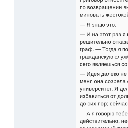
по возвращении в
миновать жестокой
— Я знаю это.
— И на этот раз я 
решительно отказ
граф. — Тогда я по
гражданскую службу
сего являешься со
— Идея далеко не 
меня она созрела 
университет. Я де
избавиться от дол
до сих пор; сейча
— А я говорю тебе
действительно, не