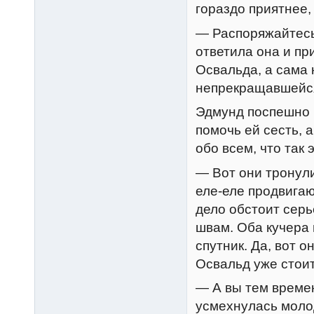
гораздо приятнее,
— Распоряжайтесь,
ответила она и пр
Освальда, а сама 
непрекращавшейся
Эдмунд поспешно 
помочь ей сесть, 
обо всем, что так
— Вот они тронул
еле-еле продвига
дело обстоит серь
швам. Оба кучера 
спутник. Да, вот 
Освальд уже стоит
— А вы тем времен
усмехнулась моло