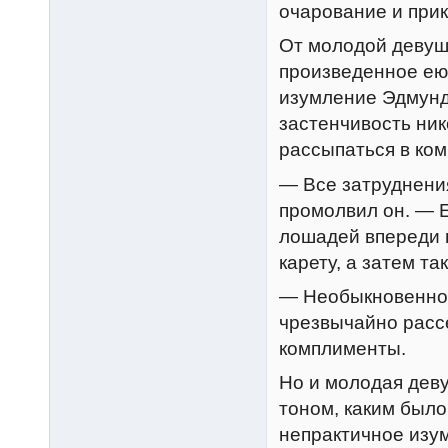
очарование и при
От молодой девушк
произведенное ею,
изумление Эдмунд
застенчивость ник
рассыпаться в ком
— Все затруднени
промолвил он. — 
лошадей впереди 
карету, а затем т
— Необыкновенно 
чрезвычайно рассе
комплименты.
Но и молодая дев
тоном, каким был
непрактичное изу