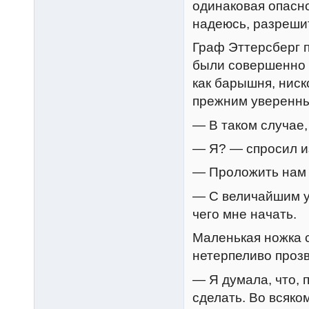
одинаковая опасно
надеюсь, разреши
Граф Эттерсберг п
были совершенно 
как барышня, ниск
прежним уверенны
— В таком случае,
— Я? — спросил и
— Проложить нам д
— С величайшим у
чего мне начать.
Маленькая ножка с
нетерпеливо прозв
— Я думала, что, 
сделать. Во всяко