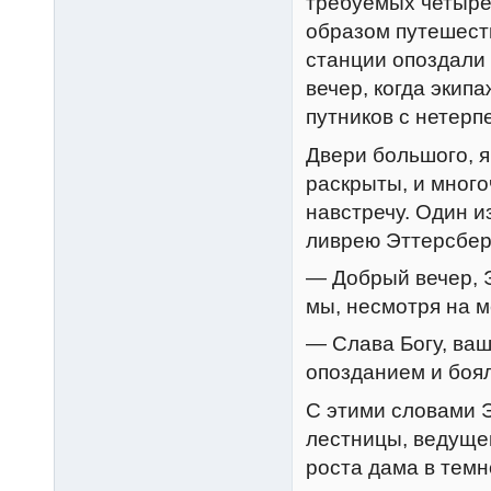
требуемых четырех
образом путешест
станции опоздали 
вечер, когда экипа
путников с нетерп
Двери большого, 
раскрыты, и мног
навстречу. Один и
ливрею Эттерсберг
— Добрый вечер, 
мы, несмотря на м
— Слава Богу, ваш
опозданием и боял
С этими словами Э
лестницы, ведущей
роста дама в темн