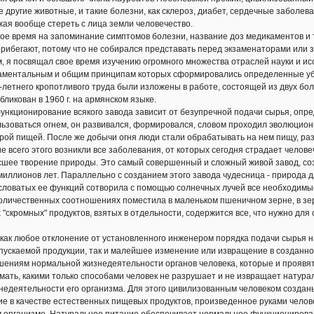
 другие животные, и такие болезни, как склероз, диабет, сердечные заболев
жая вообще стереть с лица земли человечество.
е время на запоминание симптомов болезни, название доз медикаментов и 
прибегают, потому что не собирался представать перед экзаменаторами или 
 я посвящал свое время изучению огромного множества отраслей науки и и
аментальным и общим принципам которых сформировались определенные уб
етнего кропотливого труда были изложены в работе, состоящей из двух бо
бликован в 1960 г. на армянском языке.
ционирование всякого завода зависит от безупречной подачи сырья, опред
льзоваться огнем, он развивался, формировался, словом проходил эволюционн
рой пищей. После же добычи огня люди стали обрабатывать на нем пищу, разр
е всего этого возникли все заболевания, от которых сегодня страдает челове
ее творение природы. Это самый совершенный и сложный живой завод, со
миллионов лет. Параллельно с созданием этого завода чудесница - природа
словатых ее функций сотворила с помощью солнечных лучей все необходимы
оличественных соотношениях поместила в маленьком пшеничном зерне, в зерн
 "скромных" продуктов, взятых в отдельности, содержится все, что нужно для
ак любое отклонение от установленного инженером порядка подачи сырья 
пускаемой продукции, так и малейшее изменение или извращение в созданно
шениям нормальной жизнедеятельности органов человека, которые и проявя
ть, какими только способами человек не разрушает и не извращает натура
едеятельности его организма. Для этого цивилизованным человеком созданы
е в качестве естественных пищевых продуктов, произведенное руками челов