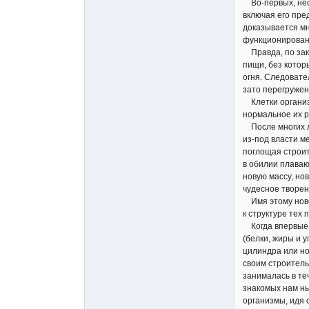
Во-первых, неск
включая его пре
доказывается мн
функционирован
Правда, по зако
пищи, без котор
огня. Следовате
зато перегружен
Клетки организ
нормальное их р
После многих ле
из-под власти м
поглощая строит
в обилии плаваю
новую массу, нов
чудесное творен
Имя этому новом
к структуре тех
Когда впервые 
(белки, жиры и 
цилиндра или но
своим строител
занималась в те
знакомых нам ны
организмы, идя 