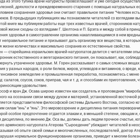
а из этого тупика врачи натуристы провозглашают и уже сегодня осуществ
лезней, дряхлости и преждевременного старения с помощью натуральных ес
ием сохранения здоровья они считают правильное питание "Человек есть т
веков. В предыдущих публикациях мы познакомили читателей со взглядами вы
 этой книге мы публикуем работы еще трех известных врачей, сторонников нат
вой жизни сходны со взглядами Г. Шелтона и П. Брэгга и между собой в прин
ния здоровья в самоотравлении организма накапливающимися в нем вредным
т неправильное питание и призывают дать организму все вещества, в которых
 жизни количествах и максимально сохранив их естественные свойства.
 — старейшина израильских врачей-натуропатов делится с читателями опыт
онник естественного и вегетарианского питания, он показывает, как, соблюд
 вернуть утраченное здоровье. М. Горен рассказывает о самых сложных вещах
ия у разных народов, о роли белков, жиров, углеводов и витаминов, о вред
енсивное земледелие и промышленная переработка, познакомитесь с меню д
: салатов, соусов, соков, приправ, чая и т. д. и способами их приготовления
приносящим удовольствие.
ф и врач Дж. Осава широко известен как создатель и проповедник "макроб
ного на осознании связи между духом и материей, установленной восточной 
ляется представителем философской системы Дальнего Востока, согласно к
им силам "инь" и "янь". Это мировоззрение и дисциплина питания переворач
орой особое предпочтение отдается злакам и, в меньшей степени, овощам и,
 дисциплина, по мнению Дж. Оса вы, должны дать людям прочное счастье, к
го армянского натуропата Атерова "Сыроедение" убеждает читателей в нео
казывая об опыте своей семьи и многочисленных, последователей, доктор Ат
арушая нормальное функционирование организма, приводит к многим болезня