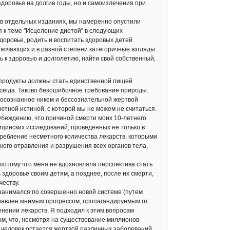
оровья на долгие годы, но и самоизлечения при
в отдельных изданиях, мы намеренно опустили
 к теме "Исцеление диетой" в следующих
здоровье, родить и воспитать здоровых детей.
лючающих и в разной степени категоричные взгляды
ь к здоровью и долголетию, найти свой собственный,
дукты должны стать единственной пищей
всегда. Таково безошибочное требование природы.
еосознанное никем и бессознательной жертвой
ютной истиной, с которой мы не можем не считаться.
убеждению, что причиной смерти моих 10-летнего
цинских исследований, проведенных не только в
требление несметного количества лекарств, которыми
нного отравления и разрушения всех органов тела,
отому что меня не вдохновляла перспектива стать
 здоровье своим детям, а позднее, после их смерти,
честву.
занимался по совершенно новой системе (путем
травлен мнимым прогрессом, пропагандируемым от
нении лекарств. Я подходил к этим вопросам
том, что, несмотря на существование миллионов
 человек остается жертвой различных заболеваний