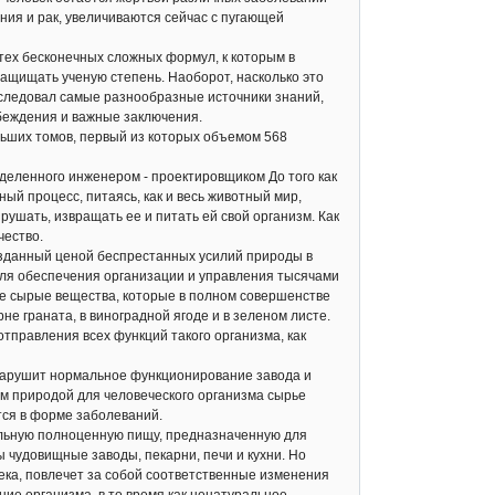
ания и рак, увеличиваются сейчас с пугающей
тех бесконечных сложных формул, к которым в
защищать ученую степень. Наоборот, насколько это
сследовал самые разнообразные источники знаний,
еждения и важные заключения.
льших томов, первый из которых объемом 568
еленного инженером - проектировщиком До того как
ый процесс, питаясь, как и весь животный мир,
ушать, извращать ее и питать ей свой организм. Как
чество.
зданный ценой беспрестанных усилий природы в
 для обеспечения организации и управления тысячами
е сырые вещества, которые в полном совершенстве
е граната, в виноградной ягоде и в зеленом листе.
 отправления всех функций такого организма, как
нарушит нормальное функционирование завода и
м природой для человеческого организма сырье
тся в форме заболеваний.
льную полноценную пищу, предназначенную для
 чудовищные заводы, пекарни, печи и кухни. Но
ека, повлечет за собой соответственные изменения