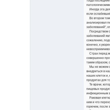
тогда последние
патологическими
Иногда эта деят
если ослабевший
Во втором томе
анализировал пе
заболеваний", о
Посредством огр
заболеваний явл
сожалению, под
конечно, к укор
невосприимчивос
Страх перед мик
совершенно прот
таким образом, 
Мы не можем сте
внедриться в на
наших клеток и,
продуктах для т
Те врачи, котор
пищевых продукт
инфекционным з
Раковая клетка 
ним и что перех
горючем, после 