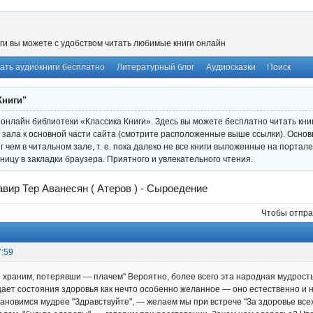
ги вы можете с удобством читать любимые книги онлайн
ать аудиокниги бесплатно
Литературный блог
Аудиосказки
Поиск
Книги"
онлайн библиотеки «Классика Книги». Здесь вы можете бесплатно читать книги
 зала к основной части сайта (смотрите расположенные выше ссылки). Основ
иг чем в читальном зале, т. е. пока далеко не все книги выложенные на порта
ницу в закладки браузера. Приятного и увлекательного чтения.
вир Тер Аванесян ( Атеров ) - Сыроедение
Чтобы отпра
7:59
 храним, потерявши — плачем" Вероятно, более всего эта народная мудрост
ает состояния здоровья как нечто особенно желанное — оно естественно и н
тановимся мудрее "Здравствуйте", — желаем мы при встрече "За здоровье вс