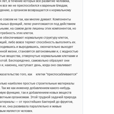
ет, в течение которых все развитие человека,
ек все же не приспособился к вареным блюдам,
едению, а организм возвращается к нормальному
 совсем не так, как многие думают. Компоненты
альных функций, легко уничтожаются под действием
ьными, на самом деле лишены этих компонентов, но
требность этих клеток.
е обеспечивают нормальную структуру клеток,
ций, либо вовсе теряют способность выполнять их.
еродившись и выродившись, окончательно выходят
инной жизни, становятся автономными и, с жадностью
стые вещества, отвергнутые нормальными клетками и
отой. Беспорядочно, самовольно образуют они
 и, наконец, наступает день, когда оно сваливает
азательство того, как клетки "приспосабливаются"
только наиболее простые строительные материалы
 Так же как инженер добавлением какого-нибудь
овую функцию, так и добавлением новых веществ
вотным организмам. Этой трудной задачей природа
материалы — от простейших бактерий до фруктов,
я их, она развивала параллельно и живые
вым является человек.