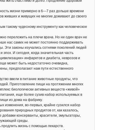
обы жить счастливо и долго. Продление здоровой
ность жизни примерно в 6—7 раз дольше времени
ов живших и живущих не многие доживают до своего
ым такому чудесному инструменту как человеческое
но переложить на плечи врача. Но ни один врач не
лучше нас самих не может постоянно поддерживать
ды. Эти законы изучались сотнями поколений людей
 эпох. И сегодня, когда значительная часть
цивилизации» инфарктов и диабета, неврозов и
м еще может быть недостаточно очевидна,
ены, предполагают нам пути естественного
ство ввели в питание животные продукты, что
юдей. Приготовление пищи на протяжении многих
мплекс биологически активных веществ «живой»
питания, еще более сузив набор используемых в
пищи из дома на фабрику.
х изменения, во-первых, крайне сузился набор
ования природных продуктов от, как казалось,
 добавки консерванты, красители, эмульгаторы,
кружающей среды.
одлить жизнь с помощью лекарств.