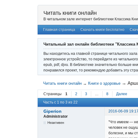
Читать книги онлайн
В читальном зале интернет библиотеки Классика Кни
Главная страница
Скачать книги бесплатно
Скач
Читальный зал онлайн библиотеки "Классика 
Вы находитесь на главной странице читального зала 
электронное устройство, то перейдите из читального
epub, pdf, djvu. В библиотеке значительно больше кн
понравился проект, то рекомендую добавить эту стра
→
Арша
Читать книги онлайн
→
Книги о здоровье
Страницы
1
2
3
…
8
Далее
Часть с 1 по 3 из 22
Giperion
2016-06-09 19:1
Administrator
"Что имеем — не
Неактивен
человек не ощущ
болезни, и мы с