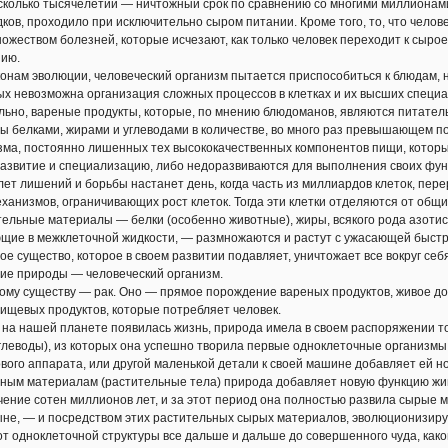
олько тысячелетий — ничтожный срок по сравнению со многими миллионами л
дков, проходило при исключительно сыром питании. Кроме того, то, что челов
ожеством болезней, которые исчезают, как только человек переходит к сыро
ию.
нам эволюции, человеческий организм пытается приспособиться к блюдам, но
ых невозможна организация сложных процессов в клетках и их высших специ
льно, вареные продукты, которые, по мнению блюдоманов, являются питател
ы белками, жирами и углеводами в количестве, во много раз превышающем по
ма, постоянно лишенных тех высококачественных компонентов пищи, которы
азвитие и специализацию, либо недоразвиваются для выполнения своих функ
т лишений и борьбы настанет день, когда часть из миллиардов клеток, пер
еханизмов, ограничивающих рост клеток. Тогда эти клетки отделяются от общ
ельные материалы — белки (особенно животные), жиры, всякого рода азоти
щие в межклеточной жидкости, — размножаются и растут с ужасающей быстр
ое существо, которое в своем развитии подавляет, уничтожает все вокруг себя
ие природы — человеческий организм.
у существу — рак. Оно — прямое порождение вареных продуктов, живое док
 пищевых продуктов, которые потребляет человек.
на нашей планете появилась жизнь, природа имела в своем распоряжении 
углеводы), из которых она успешно творила первые одноклеточные организмы.
вого аппарата, или другой маленькой детали к своей машине добавляет ей н
ьным материалам (растительные тела) природа добавляет новую функцию жи
чение сотен миллионов лет, и за этот период она полностью развила сырые 
не, — и посредством этих растительных сырых материалов, эволюционизиру
от одноклеточной структуры все дальше и дальше до совершенного чуда, како