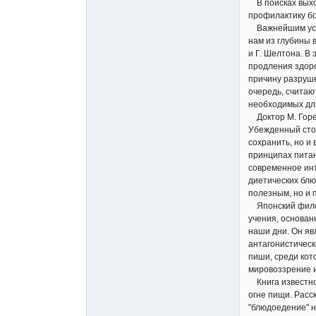
В поисках выход
профилактику бо
Важнейшим услов
нам из глубины 
и Г. Шелтона. В
продления здоро
причину разруше
очередь, считаю
необходимых для
Доктор М. Горен
Убежденный стор
сохранить, но и
принципах питан
современное инт
диетических блюд
полезным, но и 
Японский филосо
учения, основан
наши дни. Он яв
антагонистическ
пиши, среди кот
мировоззрение и
Книга известно
огне пищи. Расс
"блюдоедение" н