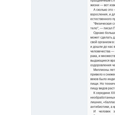
праздничным сто
жизни — вот изв
А сколько это 
взросления, и д
естественного п
"Физическая сла
тело", — писал 
Однако большинс
может сделать д
свой организм в
и дошли до нас 
человечества — 
рака, и множест
выдающиеся вра
оздоровления че
Миллионы лет пр
привело к сниже
веков было инди
пищи. Но технич
пищу видов раст
К середине XX в
необработанных 
лишних, «баллас
антибиотики, а 
И человек зап