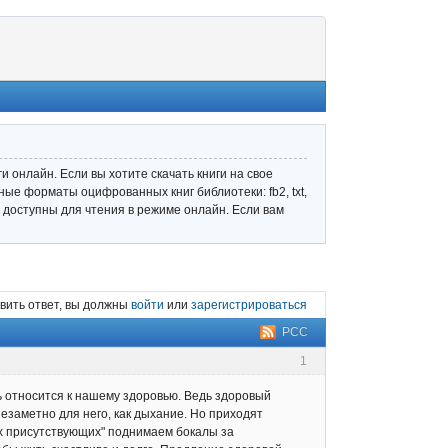
 онлайн. Если вы хотите скачать книги на свое
ные форматы оцифрованных книг библиотеки: fb2, txt,
ле доступны для чтения в режиме онлайн. Если вам
вить ответ, вы должны
войти
или
зарегистрироваться
РСС
1
ь относится к нашему здоровью. Ведь здоровый
езаметно для него, как дыхание. Но приходят
ех присутствующих" поднимаем бокалы за