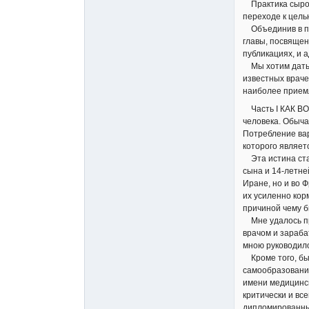
Практика сыроед
переходе к цель
Объединив в пре
главы, посвящен
публикациях, и 
Мы хотим дать 
известных враче
наиболее приемл
Часть I КАК В
человека. Обыча
Потребление вар
которого являет
Эта истина стал
сына и 14-летне
Иране, но и во 
их усиленно кор
причиной чему б
Мне удалось про
врачом и зараба
мною руководило
Кроме того, был
самообразования
имени медицинск
критически и вс
дипломированны