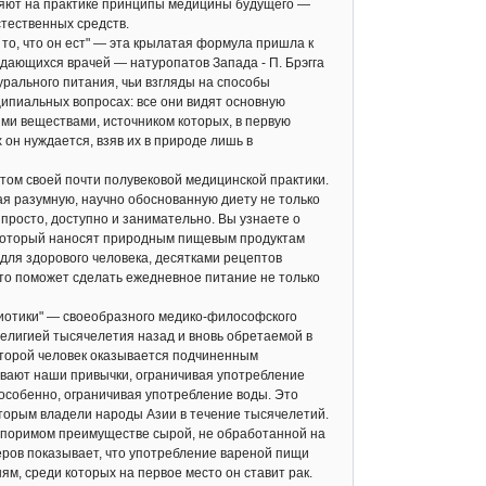
ляют на практике принципы медицины будущего —
тественных средств.
о, что он ест" — эта крылатая формула пришла к
дающихся врачей — натуропатов Запада - П. Брэгга
урального питания, чьи взгляды на способы
ципиальных вопросах: все они видят основную
и веществами, источником которых, в первую
 он нуждается, взяв их в природе лишь в
ом своей почти полувековой медицинской практики.
ая разумную, научно обоснованную диету не только
 просто, доступно и занимательно. Вы узнаете о
е, который наносят природным пищевым продуктам
ля здорового человека, десятками рецептов
, что поможет сделать ежедневное питание не только
иотики" — своеобразного медико-философского
религией тысячелетия назад и вновь обретаемой в
оторой человек оказывается подчиненным
ивают наши привычки, ограничивая употребление
 особенно, ограничивая употребление воды. Это
оторым владели народы Азии в течение тысячелетий.
споримом преимуществе сырой, не обработанной на
еров показывает, что употребление вареной пищи
м, среди которых на первое место он ставит рак.