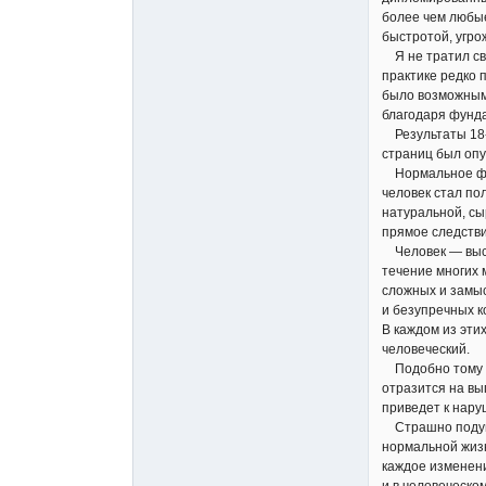
более чем любые
быстротой, угро
Я не тратил сво
практике редко 
было возможным,
благодаря фунд
Результаты 18-л
страниц был опу
Нормальное функ
человек стал по
натуральной, сы
прямое следстви
Человек — высш
течение многих 
сложных и замы
и безупречных к
В каждом из этих
человеческий.
Подобно тому к
отразится на вы
приведет к нару
Страшно подума
нормальной жизн
каждое изменени