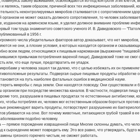
, повинуясь закону выживания, освобождаются из-под контроля этих клеток, в
 и являясь, таким образом, причиной всех тех инфекционных заболеваний, к
ельность неконтролируемых микробов сталкивается с сопротивлением здоро
 организм не может оказать должного сопротивления, то человек заболевае
, изданном на армянском языке, я уделил должное внимание проблеме инфе
рвый том труда знаменитого советского ученого И. В. Давидовского — "Патол
публикованный в 1956 г.
омного числа убедительных факторов автор доказывает, что нет микробов, 
яются не они, а плохие условия, в которых находится организм и сказывающи
обно всем людям, относящимся к пищевым наркоманам (выражение "пищевой 
енившимся привычкам потребления вареной пищи), Давидовский тоже не смог 
ть или, что еще лучше, предотвратить ее упадок.
робами у человека зашел так далеко, что с целью избежать их он применяе
ивоположные результаты. Подвергая сырые пищевые продукты обработке огн
становится на путь наиболее фатальных ошибок в медицинской науке.
реть микробы с лица земли. Они находятся повсюду. Они существовали и бу
ш организм при посредстве множества каналов. В частности, подвергая пищу
 кроме того, разрушаем в пищевых продуктах те естественные антибиотики, 
ого, чтобы потребляя их, человек мог естественным образом бороться против 
ые рекомендуют варить продукты, потворствуют разрушению их бактериологи
ов убиваются на огне. Вот почему животные, питающиеся грубой травой в е
аболеваниям подобно человеку.
— прямое порождение извращенной пищи Многие склонны думать, что челове
од к сыроедению может повредить ему. Это все равно, что утверждать, будт
замены грязного горючего чистым, не сможет работать.