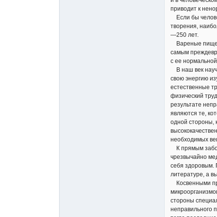
и в человеческо
приводит к нен
Если бы человек
творения, наибо
—250 лет.
Вареные пищевые
самым преждевре
с ее нормально
В наш век научн
свою энергию из
естественные тр
физический труд
результате непр
являются те, ко
одной стороны, 
высококачествен
необходимых вещ
К прямым забол
чрезвычайно мед
себя здоровым. 
литературе, а 
Косвенными при
микроорганизмов
стороны специал
неправильного п