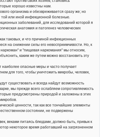
осстают против своих хозяев, становясь
оторые хорошо известны нам.
вого организма и обезвреживается сразу же; но
т той или иной инфекционной болезнью.
кционных заболеваний, для исследований которой я
огическая анатомия и патогенез человеческих
как таковых, и что причиной инфекционных
еся на снижении силы его невосприимчивости. Но, к
наркоман" и "пищевая наркомания" мы относим,
объяснить, каким же путем можно восстановить эту
т наиболее опасные меры и часто получает
ем для того, чтобы уничтожить микробы, человек,
дут существовать и всегда найдут возможность
 варке, мы прежде всего ослабляем сопротивляемость
которые предусмотрены природой и заложены в этих
микробов.
ческой ценности, так как все тончайшие элементы
е естественном состоянии, не подвержены
к, веками питаясь блюдами, должно быть, привык к
о мотор некоторое время работавший на загрязненном