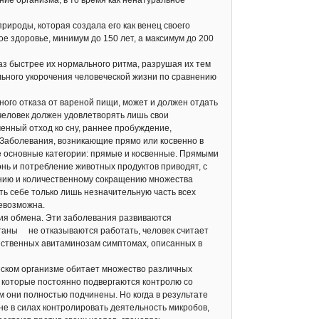
ие организма, в то время как ненатуральное
рироды, которая создала его как венец своего
ое здоровье, минимум до 150 лет, а максимум до 200
з быстрее их нормального ритма, разрушая их тем
ьного укорочения человеческой жизни по сравнению
ого отказа от вареной пищи, может и должен отдать
человек должен удовлетворять лишь свои
енный отход ко сну, раннее пробуждение,
. Заболевания, возникающие прямо или косвенно в
е основные категории: прямые и косвенные. Прямыми
онь и потребление животных продуктов приводят, с
жению и количественному сокращению множества
ь себе только лишь незначительную часть всех
евозможна.
ия обмена. Эти заболевания развиваются
рганы не отказываются работать, человек считает
йственных авитаминозам симптомах, описанных в
ском организме обитает множество различных
 которые постоянно подвергаются контролю со
они полностью подчинены. Но когда в результате
не в силах контролировать деятельность микробов,