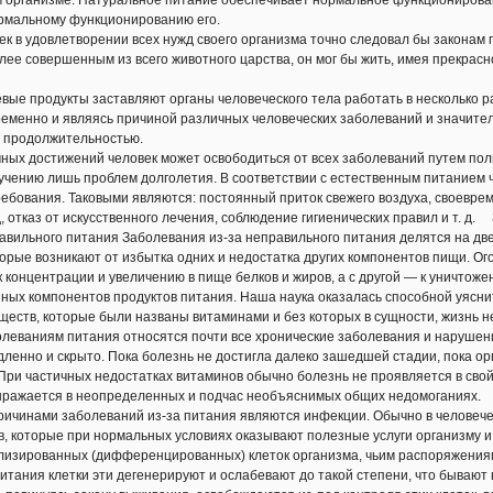
м организме. Натуральное питание обеспечивает нормальное функционирован
ормальному функционированию его.
 в удовлетворении всех нужд своего организма точно следовал бы законам п
лее совершенным из всего животного царства, он мог бы жить, имея прекрасн
 продукты заставляют органы человеческого тела работать в несколько ра
менно и являясь причиной различных человеческих заболеваний и значител
й продолжительностью.
ых достижений человек может освободиться от всех заболеваний путем полн
учению лишь проблем долголетия. В соответствии с естественным питанием 
ебования. Таковыми являются: постоянный приток свежего воздуха, своеврем
, отказ от искусственного лечения, соблюдение гигиенических правил и т. д
авильного питания Заболевания из-за неправильного питания делятся на дв
торые возникают от избытка одних и недостатка других компонентов пищи. Ог
к концентрации и увеличению в пище белков и жиров, а с другой — к уничто
ных компонентов продуктов питания. Наша наука оказалась способной уяснит
еств, которые были названы витаминами и без которых в сущности, жизнь н
еваниям питания относятся почти все хронические заболевания и нарушен
ленно и скрыто. Пока болезнь не достигла далеко зашедшей стадии, пока о
При частичных недостатках витаминов обычно болезнь не проявляется в сво
выражается в неопределенных и подчас необъяснимых общих недомоганиях.
чинами заболеваний из-за питания являются инфекции. Обычно в человече
, которые при нормальных условиях оказывают полезные услуги организму и
изированных (дифференцированных) клеток организма, чьим распоряжениям 
итания клетки эти дегенерируют и ослабевают до такой степени, что бывают 