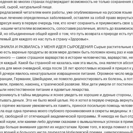
ения во многих странах подтверждает возможность не только сохранения зд
ной, сырой, натуральной пище.
длагаемой читателям книге работы, уже опубликованные на русском языке 
ные лечению определенных заболеваний, оставляя за собой право вернуться
адресуя книгу в первую очередь тем, кто хочет сохранить и приумножить свое 
нашим читателям возможность, сопоставив различные, вплоть до взаимоиск
й, но объединенные общей идеей о том, что путь возврата к природе есть пут
емый для каждого из нас путь в страну «Здоровье».
ОЗНИКЛА И РАЗВИЛАСЬ У МЕНЯ ИДЕЯ СЫРОЕДЕНИЯ Сырые растительные про
ю есть вареные продукты во всем мире должен быть положен конец раз и на
еного — самое страшное варварство в истории человечества, варварство, н
ся каждый. Какой бы странной не казалась нам эта мысль, она является абсол
а для меня очевидной, когда после 18 лет кропотливых исканий я пришел к 
й дочери явилось ненатуральное извращенное питание. Огромное число меди
Франции, Германии, Швейцарии, не помогло диагностировать их болезнь, а по
мили, привело, наконец, к трагической развязке. Мои дети умерли от постепе
ыли неестественное питание и ядовитые лекарства.
никнуть в тайны медицины и яснее увидеть ее хорошие и дурные стороны, п
тывать деньги. Это не было моей целью. Но я хотел в первую очередь вернуть
 горячее желание увековечить их память, принося посильную помощь челове
а еще одна причина моего глубокого проникновения в секреты медицины: я 
), свободной от отягчающей академической программы. Я никогда не был о
ой науки, или какими-либо другими сказками о вымышленных успехах в приме
егда больше внимания уделял их недостаткам. Кроме того, я всегда помнил о 
х врачей и большого числа лауреатов Нобелевской премии, цивилизованный