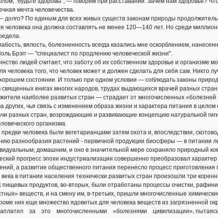
лом, "будьте здоровы", — говорим при расставании. Зачем нам здоровье? Чт
ечная мечта человечества.
— долго? По единым для всех живых существ законам природы продолжитель
ля человека она должна составлять не менее 120—140 лет. Но среди миллион
редела.
бость, вялость, болезненность всегда казались мне оскорблением, нанесенн
Поль Брэгг — "специалист по продлению человеческой жизни".
тво людей считает, что заботу об их собственном здоровье и организме мож
ля человека того, что человек может и должен сделать для себя сам. Никто 
 хорошем состоянии. И только при одном условии — соблюдать законы приро
в священных книгах многих народов, трудах выдающихся врачей разных стран и
жители наиболее развитых стран — страдает от многочисленных «болезней 
ва других, чья связь с изменением образа жизни и характера питания в цело
чи разных стран, возрождающие и развивающие концепцию натуральной гиги
ловеческого организма.
едки человека были вегетарианцами затем охота и, впоследствии, скотовод
нию разнообразия растений - первичной продукции биосферы — в питании л
видуальным, домашним, и оно в значительной мере сохраняло природный ко
еский прогресс эпохи индустриализации совершенно преобразовал характер 
ений, а развитие общественного питания перенесло процесс приготовления 
ека в питании населения технически развитых стран произошли три коренны
пищевых продуктов, во-вторых, были отработаны процессы очистки, рафинир
тных» веществ, и на смену им, в-третьих, пришли многочисленные химические
кроме них еще множество ядовитых для человека веществ из загрязненной о
латил за это многочисленными «болезнями цивилизации», пытаясь пр