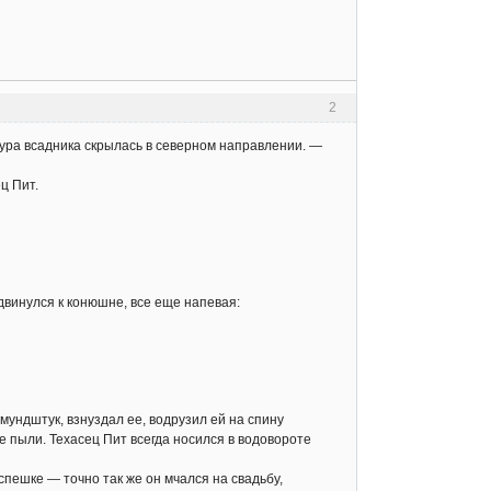
2
гура всадника скрылась в северном направлении. —
ц Пит.
т двинулся к конюшне, все еще напевая:
ундштук, взнуздал ее, водрузил ей на спину
е пыли. Техасец Пит всегда носился в водовороте
 спешке — точно так же он мчался на свадьбу,