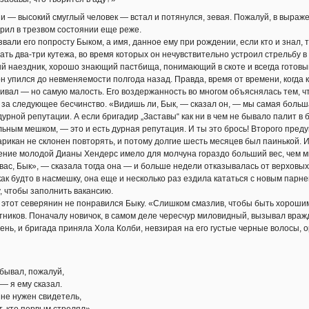
и — высокий смуглый человек — встал и потянулся, зевая. Пожалуй, в выраже
орил в трезвом состоянии еще реже.
звали его попросту Быком, а имя, данное ему при рождении, если кто и знал,
ать два-три кутежа, во время которых он нечувствительно устроил стрельбу в
 наездник, хорошо знающий пастбища, понимающий в скоте и всегда готовый
н упился до невменяемости полгода назад. Правда, время от времени, когда 
пивал — но самую малость. Его воздержанность во многом объяснялась тем, ч
 за следующее бесчинство. «Видишь ли, Бык, — сказал он, — мы самая больш
урной репутации. А если бригадир „Заставы“ как ни в чем не бывало палит в 
ным мешком, — это и есть дурная репутация. И ты это брось! Второго пред
тарикан не склонен повторять, и потому долгие шесть месяцев был паинькой. 
ние молодой Дианы Хендерс имело для молчуна гораздо больший вес, чем м
вас, Бык», — сказала тогда она — и больше недели отказывалась от верховых
 как будто в насмешку, она еще и несколько раз ездила кататься с новым пар
, чтобы заполнить вакансию.
 этот северянин не понравился Быку. «Слишком смазлив, чтобы быть хороши
ников. Поначалу новичок, в самом деле чересчур миловидный, вызывал вражд
нь, и бригада приняла Хола Колби, невзирая на его густые черные волосы
 бывал, пожалуй,
— я ему сказал.
Мне нужен свидетель,
, кто первым стрелял».