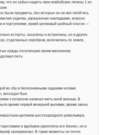
му, что он забыл надеть свои ковбойские легины 1 из
ешке.
 но были предметы, без которых он не мог обойтись
яжелая уздечка, украшенная накладками, искусно
ми и портупеями, яркий шелковый шейный платок —
льно истерты, засалены и истрепаны, но в других
ор, отделанных серебром, волочились по земле,
стые нужды поселенцев своим магазином,
одолжал петь:
дой во лбу и белоснежными задними ногами.
р, восседал Бык.
ближе к полуночи начинал жить иной жизнью. В
было время первой вечерней выпивки, время звона
оекратным щелчком шестизарядного револьвера.
щеславию и вдобавок укрепляла его бизнес, но в
 Шериф занервничал. В такие моменты он почти