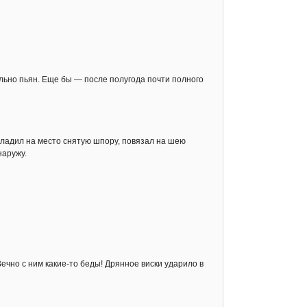
сильно пьян. Еще бы — после полугода почти полного
риладил на место снятую шпору, повязал на шею
наружу.
Вечно с ним какие-то беды! Дрянное виски ударило в