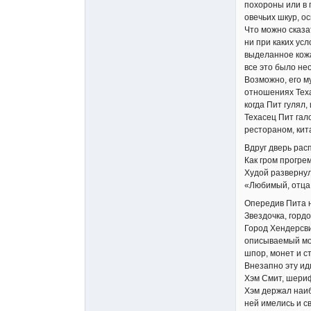
похороны или в г
овечьих шкур, о
Что можно сказа
ни при каких ус
выделанное кож
все это было не
Возможно, его м
отношениях Теха
когда Пит гулял,
Техасец Пит гал
рестораном, кит
Вдруг дверь рас
Как гром прогре
Худой развернул
«Любимый, отца
Опередив Пита н
Звездочка, гордо
Город Хендерсви
описываемый мом
шпор, монет и с
Внезапно эту и
Хэм Смит, шериф
Хэм держал наиб
ней имелись и с