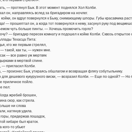
ать, — протянул Бык. В этот момент поднялся Хол Колби.
зал он, направляясь вслед за бригадиром на ночлег.
й койки, он вдруг повернулся к Быку, снимающему шпоры. Губы красавчика рас
да! — прошептал он, а когда тот повернулся к нему, засунул руку под вещмеш
ъемом чуть больше пинты. — Хочешь промочить горло?
очу? — бригадир пересек комнату и подошел к койке Колби. Сквозь открытое 
аллады Техасца Пита:
дья, кто же первым стрелял,
— такой, как ты, — нужен мне.
усак — все равно уж мертвяк
дырками в мертвой спине.
 — пригласил Колби.
, — произнес Бык, утираясь обшлагом и возвращая флягу собутыльнику.
о для дешевого кукурузного виски, — возразил Колби. — Еще по одной? — Но 
не приличное пойло.
е пел:
Когда жребий брошен,
на скор, как стрела.
ольше ни слова
али, натянув удила.
 горы, придержав лошадок,
той хибаре был краток.
а кого-то убьют