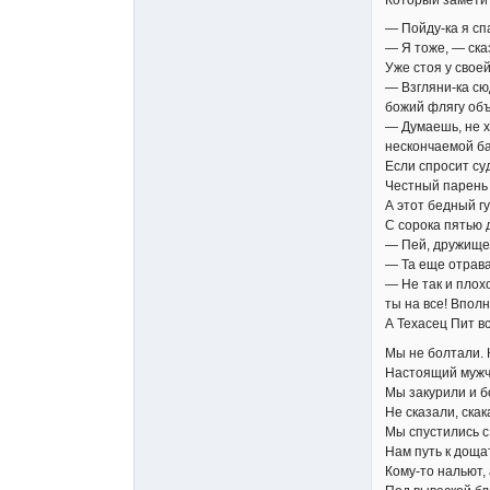
— Пойду-ка я сп
— Я тоже, — ска
Уже стоя у свое
— Взгляни-ка сю
божий флягу об
— Думаешь, не х
нескончаемой б
Если спросит су
Честный парень 
А этот бедный г
С сорока пятью 
— Пей, дружище,
— Та еще отрава
— Не так и плох
ты на все! Впол
А Техасец Пит вс
Мы не болтали. 
Настоящий мужчи
Мы закурили и б
Не сказали, скак
Мы спустились с
Нам путь к доща
Кому-то нальют, 