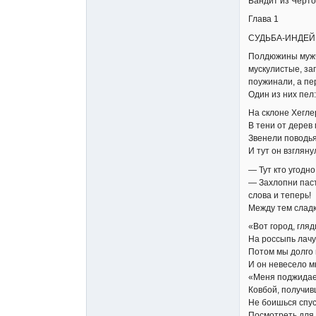
Бандит из Черто
Глава 1
СУДЬБА-ИНДЕЙ
Полдюжины мужчи
мускулистые, за
поужинали, а пе
Один из них пел:
На склоне Хеглер
В тени от дерев
Звенели поводья
И тут он взгляну
— Тут кто угодн
— Захлопни паст
слова и теперь!
Между тем слад
«Вот город, гляд
На россыпь лачуг
Потом мы долго 
И он невесело м
«Меня поджидает
Ковбой, получив
Не боишься спус
Посмотреть для 