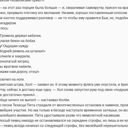
еклой «Ковбойский приют».
 на этот раз порция была больше — и, сворачивая самокрутку, присел на кр
ычно, прорвало плотину его молчания. Низким, хорошо поставленным голосо
би охотно поддерживал разговор — не то чтобы ему нравился Бык, но, подобн
ригадиром.
лось:
-Громила держал кабачок,
лагая бекон на бобах.
ду! Ощущаю нужду
бодней ремень на штанах!»
лнили и закурили,
 конопатый хитрец.
мы жратвою набили,
кажи нам дорогу, отец!»
скочил на ноги.
риятная штука, Хол! — заявил он. К этому моменту фляга уже опустела, и бри
ку, сейчас я достану еще одну. — Хол снова запустил руку под свою «подушк
же достаточно принял…
бще ничего не выпил! — настаивал Колби.
то песни Техасца Пита страдали от многочисленных остановок и заминок, про
ейшее участие. Но как только в беседе наступало временное затишье, он во
алейшего внимания. Пита удостаивали разве что мимолетной насмешки.
лосый певец никогда не останавливался на середине строфы, но лишь в ее ко
 — певец всегда начинал со следующей строфы, без малейшей нерешительност