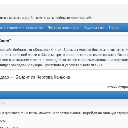
ги вы можете с удобством читать любимые книги онлайн
ать аудиокниги бесплатно
Литературный блог
Аудиосказки
Поиск
Книги"
онлайн библиотеки «Классика Книги». Здесь вы можете бесплатно читать книги
 зала к основной части сайта (смотрите расположенные выше ссылки). Основ
иг чем в читальном зале, т. е. пока далеко не все книги выложенные на порта
ницу в закладки браузера. Приятного и увлекательного чтения.
дгар — Бандит из Чертова Каньона
Чтобы отпра
3:22
и в формате fb2 и txt вы можете бесплатно скачать перейдя на главную стран
роуз