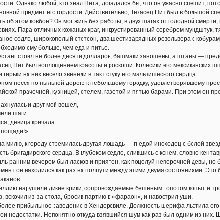
ости. Однако любой, кто знал Пита, догадался бы, что он ужасно спешит, пото
сновной предмет его гордости. Действительно, Техасец Пит был в большой сп
ть об этом ковбое? Он мог жить без работы, в двух шагах от голодной смерти,
ловиях. Пара отличных кожаных краг, инкрустированный серебром мундштук, т
аное седло, широкополый стетсон, два шестизарядных револьвера с кобура
обходимо ему больше, чем еда и питье.
устанг стоил не более десяти долларов, башмаки заношены, а штаны — преде
сец Пит был воплощением красоты и роскоши. Колесики его мексиканских шп
 и гирьки на них весело звенели в такт стуку его мальчишеского сердца.
опом несся по пыльной дороге к небольшому городку, удовлетворявшему про
айской прачечной, кузницей, отелем, газетой и пятью барами. При этом он пр
пахнулась и друг мой вошел,
мели шаги.
ся, девица кричала:
 пощади!»
а милю, к городу стремилась другая лошадь — гнедой иноходец с белой звез
сть бригадирского сердца. В глубоком седле, слившись с конем, словно кентав
ль ранним вечером был ласков и приятен, как поцелуй непорочной девы, но 
ент он находился как раз на полпути между этими двумя состояниями. Это 
таканов.
диллию нарушили дикие крики, сопровождаемые бешеным топотом копыт и тр
, вскочил из-за стола, бросив партию в «фараон», и навострил уши.
олее прибыльное заведение в Хендерсвиле. Должность шерифа льстила его т
вои недостатки. Непонятно откуда взявшийся шум как раз был одним из них.