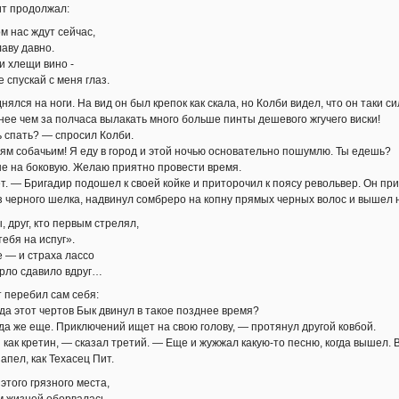
ит продолжал:
м нас ждут сейчас,
аву давно.
и хлещи вино -
е спускай с меня глаз.
нялся на ноги. На вид он был крепок как скала, но Колби видел, что он таки 
ее чем за полчаса вылакать много больше пинты дешевого жгучего виски!
ь спать? — спросил Колби.
ям собачьим! Я еду в город и этой ночью основательно пошумлю. Ты едешь?
ше на боковую. Желаю приятно провести время.
ет. — Бригадир подошел к своей койке и приторочил к поясу револьвер. Он п
з черного шелка, надвинул сомбреро на копну прямых черных волос и вышел 
 друг, кто первым стрелял,
тебя на испуг».
 — и страха лассо
орло сдавило вдруг…
 перебил сам себя:
уда этот чертов Бык двинул в такое позднее время?
да же еще. Приключений ищет на свою голову, — протянул другой ковбой.
 как кретин, — сказал третий. — Еще и жужжал какую-то песню, когда вышел. 
запел, как Техасец Пит.
этого грязного места,
м жизней оборвалась,