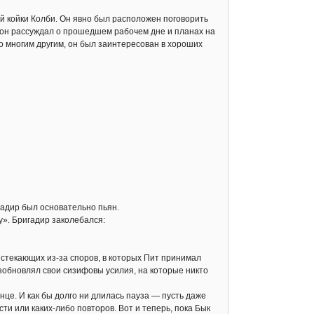
ай койки Колби. Он явно был расположен поговорить
м он рассуждал о прошедшем рабочем дне и планах на
о многим другим, он был заинтересован в хороших
гадир был основательно пьян.
у». Бригадир заколебался:
истекающих из-за споров, в которых Пит принимал
зобновлял свои сизифовы усилия, на которые никто
нце. И как бы долго ни длилась пауза — пусть даже
и или каких-либо повторов. Вот и теперь, пока Бык