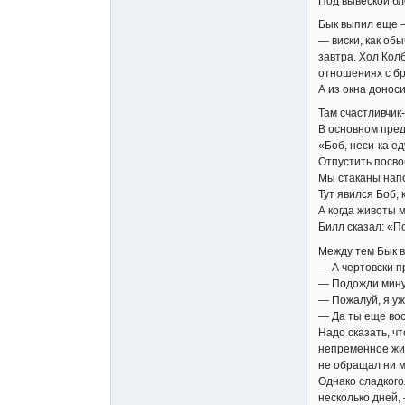
Под вывеской бл
Бык выпил еще —
— виски, как об
завтра. Хол Кол
отношениях с б
А из окна доноси
Там счастливчик
В основном пред
«Боб, неси-ка е
Отпустить посво
Мы стаканы напо
Тут явился Боб,
А когда животы 
Билл сказал: «По
Между тем Бык в
— А чертовски п
— Подожди минут
— Пожалуй, я у
— Да ты еще воо
Надо сказать, ч
непременное жив
не обращал ни м
Однако сладкого
несколько дней,