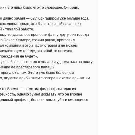
нии его лица было что-то зловещее. Он редко
 то давно забыл — был бригадиром уже больше года.
 соседнем городе, это был отличный начальник:
 к тяжелой работе.
кому-то удавалось пронести флягу-другую из города
то Элиас Хендерс, хозяин ранчо, пригрозил
ая компания в этой части страны и не можем
близлежащем городе, как какой-то новичок,
упреждения не будет».
И дело было не только в желании удержаться на посту
нение ее престарелого папаши.
 прогулок с ним. Этого уже было более чем
нем, недавно прибывшим с севера и охотно принятым
м ковбоем», — заметил философски один из
ебность, однако сумел доказать, что он вполне
, орлиный профиль, белоснежные зубы и смеющиеся