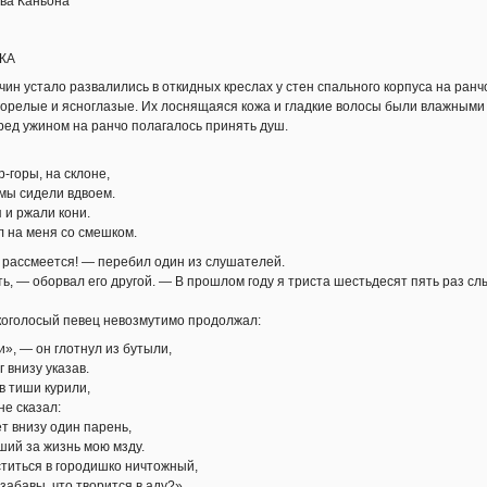
ва Каньона
КА
н устало развалились в откидных креслах у стен спального корпуса на ранчо 
горелые и ясноглазые. Их лоснящаяся кожа и гладкие волосы были влажными 
ред ужином на ранчо полагалось принять душ.
-горы, на склоне,
 мы сидели вдвоем.
 и ржали кони.
л на меня со смешком.
о рассмеется! — перебил один из слушателей.
ь, — оборвал его другой. — В прошлом году я триста шестьдесят пять раз сл
коголосый певец невозмутимо продолжал:
и», — он глотнул из бутыли,
 внизу указав.
в тиши курили,
не сказал:
 внизу один парень,
ший за жизнь мою мзду.
титься в городишко ничтожный,
забавы, что творится в аду?»