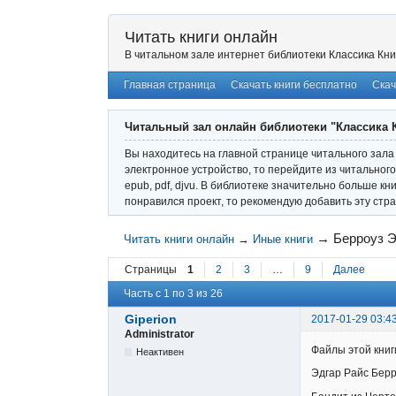
Читать книги онлайн
В читальном зале интернет библиотеки Классика Кни
Главная страница
Скачать книги бесплатно
Скач
Читальный зал онлайн библиотеки "Классика 
Вы находитесь на главной странице читального зала 
электронное устройство, то перейдите из читального
epub, pdf, djvu. В библиотеке значительно больше кн
понравился проект, то рекомендую добавить эту стра
→
Берроуз Э
Читать книги онлайн
→
Иные книги
Страницы
1
2
3
…
9
Далее
Часть с 1 по 3 из 26
Giperion
2017-01-29 03:4
Administrator
Файлы этой книг
Неактивен
Эдгар Райс Бер