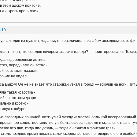
 в этом адском притоне,
и чья кровь пролилась.
4:19
урчал один из мужчин, когда смутно различимая в слабом звездном свете фи
.
знает ли он, что сегодня вечером старик в городе? — поинтересовался Техасе
ждал здоровенный детина,
тез, перед нами он встал -
ый, со злыми глазами,
юрьме не видал.
 за Быком! Он же не знает, что старикан уехал в город! — вскочив на ноги, Пи
яла такая красотка -
щий на скотном дворе.
ально и кротко -
 тянул к кобуре.
из свободных лошадей, воткнул ей между челюстей большой посеребренный м
ированное седло, поставил ногу в болтающееся стремя и скрылся с глаз в туч
азве что дни, когда лил дождь, — тогда он скакал в фонтане грязи.
в столь позднее время несся с такой скоростью, еще не говорило о его особой