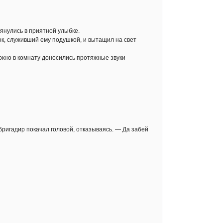
тянулись в приятной улыбке.
ок, служивший ему подушкой, и вытащил на свет
окно в комнату доносились протяжные звуки
бригадир покачал головой, отказываясь. — Да забей