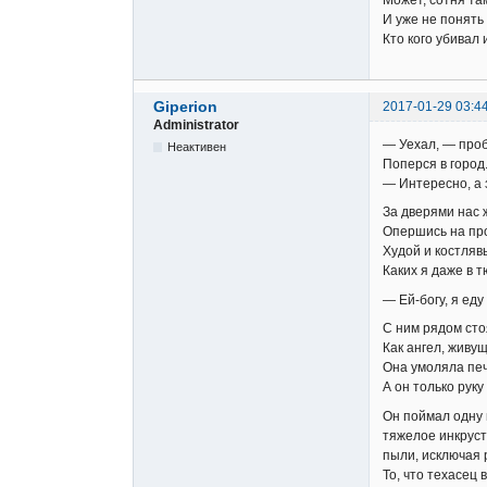
И уже не понять
Кто кого убивал 
Giperion
2017-01-29 03:4
Administrator
— Уехал, — проб
Неактивен
Поперся в город
— Интересно, а 
За дверями нас 
Опершись на про
Худой и костляв
Каких я даже в т
— Ей-богу, я еду
С ним рядом сто
Как ангел, живу
Она умоляла печ
А он только руку
Он поймал одну 
тяжелое инкруст
пыли, исключая р
То, что техасец 