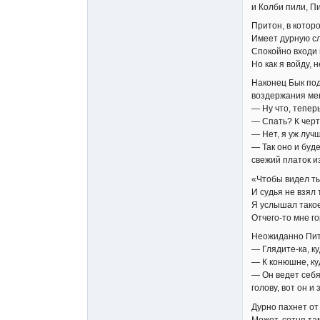
и Колби пили, П
Притон, в которо
Имеет дурную сл
Спокойно входи 
Но как я войду, н
Наконец Бык под
воздержания мен
— Ну что, тепер
— Спать? К черт
— Нет, я уж луч
— Так оно и буд
свежий платок и
«Чтобы видел ты,
И судья не взял 
Я услышал такое
Отчего-то мне г
Неожиданно Пит
— Глядите-ка, к
— К конюшне, ку
— Он ведет себя
голову, вот он и 
Дурно пахнет от 
Может, сотня та