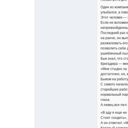
Один из компани
улыбался, а гов
Этот человек — 
Если не вспомин
непревзойденный
Последний раз о
на ранчо, он вы
разжаловать его
позволить себе д
ушибленный пыль
Бык знал, что с
бригадира — мне
«Мне стыдно за 
достаточно, но,
Быком на работу
С самого начала
старейших работ
нормальный паре
глаза.
А певец все пел:
«В аду я еще не
Стоит сходить», 
А он ответил: «
Который заметит