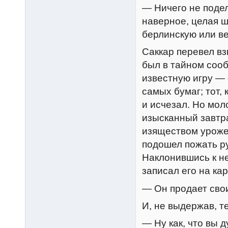
— Ничего не поде
наверное, целая ш
берлинскую или ве
Саккар перевел вз
был в тайном соо
известную игру — 
самых бумаг; тот,
и исчезал. Но мол
изысканный завтра
изяществом урожен
подошел пожать ру
Наклонившись к не
записал его на кар
— Он продает сво
И, не выдержав, т
— Ну как, что вы 