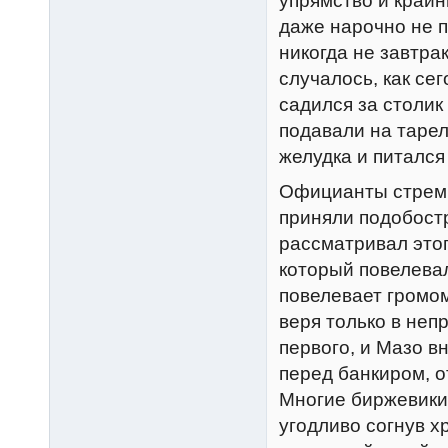
упрямство и крайн
даже нарочно не 
никогда не завтра
случалось, как се
садился за столик
подавали на тарел
желудка и питался
Официанты стремг
приняли подобост
рассматривал этог
который повелева
повелевает громом
веря только в не
первого, и Мазо в
перед банкиром, о
Многие биржевики,
угодливо согнув х