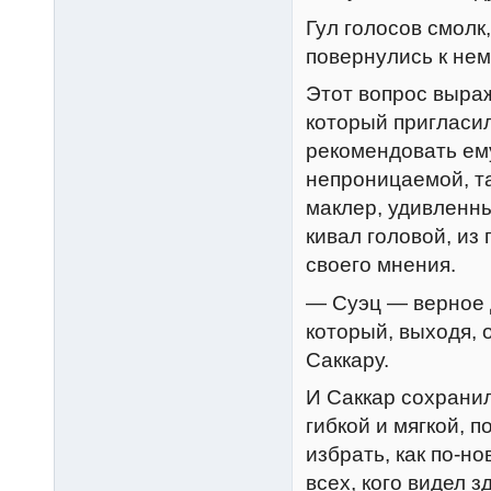
Гул голосов смолк
повернулись к нем
Этот вопрос выраж
который пригласил
рекомендовать ему
непроницаемой, та
маклер, удивленны
кивал головой, и
своего мнения.
— Суэц — верное 
который, выходя, 
Саккару.
И Саккар сохранил
гибкой и мягкой, п
избрать, как по-н
всех, кого видел з