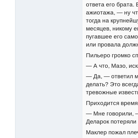
ответа его брата. 
ажиотажа, — ну что
тогда на крупнейш
месяцев, никому е
пугавшее его само
или провала должн
Пильеро громко с
— А что, Мазо, и
— Да, — ответил 
делать? Это всегд
тревожные извести
Приходится время 
— Мне говорили, —
Деларок потеряли 
Маклер пожал пле