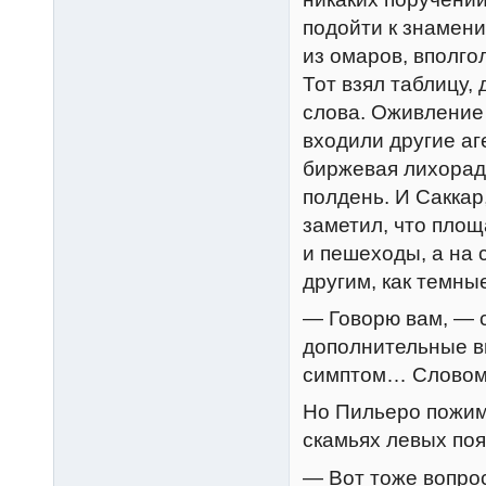
подойти к знамен
из омаров, вполго
Тот взял таблицу, 
слова. Оживление 
входили другие аг
биржевая лихорадк
полдень. И Саккар
заметил, что площ
и пешеходы, а на 
другим, как темны
— Говорю вам, — 
дополнительные в
симптом… Словом,
Но Пильеро пожима
скамьях левых по
— Вот тоже вопрос