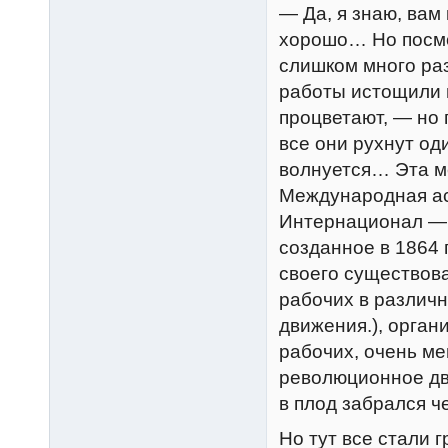
— Да, я знаю, вам 
хорошо… Но посмот
слишком много ра
работы истощили н
процветают, — но п
все они рухнут од
волнуется… Эта м
Международная ас
Интернационал —
созданное в 1864 
своего существов
рабочих в различ
движения.), орган
рабочих, очень ме
революционное дв
в плод забрался че
Но тут все стали 