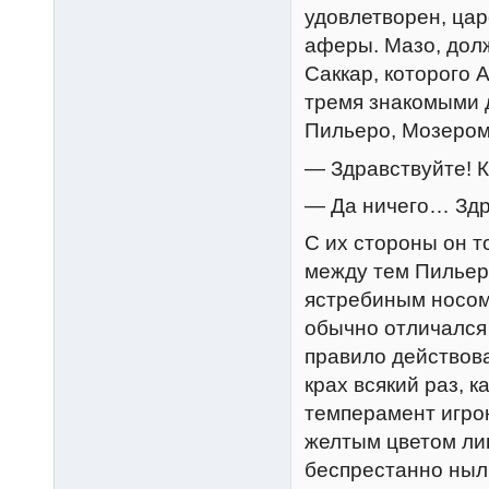
удовлетворен, цар
аферы. Мазо, долж
Саккар, которого 
тремя знакомыми 
Пильеро, Мозером
— Здравствуйте! К
— Да ничего… Здр
С их стороны он т
между тем Пильеро
ястребиным носом
обычно отличался
правило действова
крах всякий раз, 
темперамент игрок
желтым цветом ли
беспрестанно ныл,