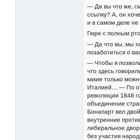
— Да вы что же, с
ссылку? А, он хоче
и в самом деле не
Гюре с полным рто
— Да что вы, мы х
позаботиться о ва
— Чтобы я позволи
что здесь говорил
какие только можн
Италией… — По от
революции 1848 г
объединение стра
Бонапарт вел двой
внутренние против
либеральное двор
без участия наро