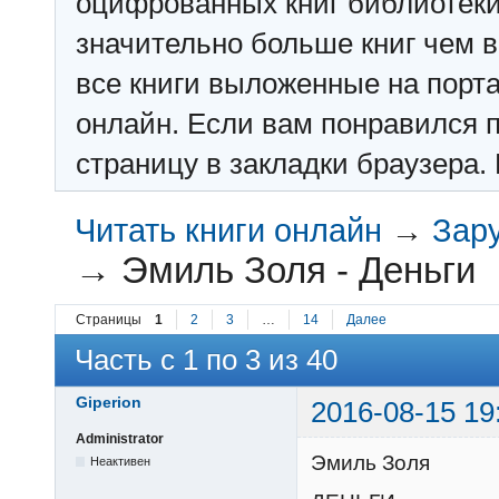
оцифрованных книг библиотеки: f
значительно больше книг чем в 
все книги выложенные на порт
онлайн. Если вам понравился п
страницу в закладки браузера. 
Читать книги онлайн
→
Зар
→
Эмиль Золя - Деньги
Страницы
1
2
3
…
14
Далее
Часть с 1 по 3 из 40
Giperion
2016-08-15 19
Administrator
Эмиль Золя
Неактивен