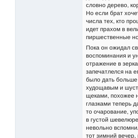
словно дерево, ко
Но если брат хоче
числа тех, кто пр
идет прахом в ве
пиршественные но
Пока он ожидал св
воспоминания и ун
отражение в зерка
запечатлелся на е
было дать больше 
худощавым и шуст
щеками, похожее 
глазками теперь д
то очарование, у
в густой шевелюре
невольно вспомнил
тот зимний вечер,