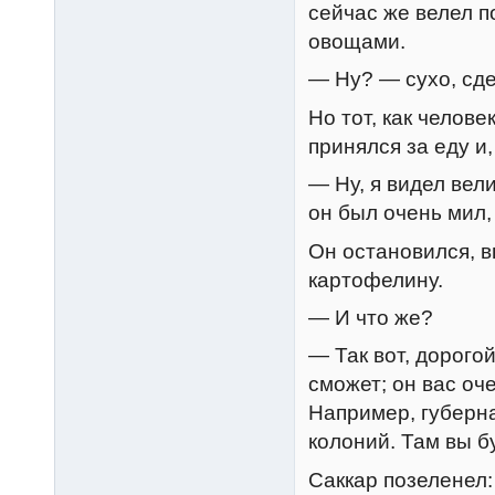
сейчас же велел п
овощами.
— Ну? — сухо, сде
Но тот, как челов
принялся за еду и,
— Ну, я видел вели
он был очень мил,
Он остановился, в
картофелину.
— И что же?
— Так вот, дорогой
сможет; он вас оч
Например, губерн
колоний. Там вы 
Саккар позеленел: