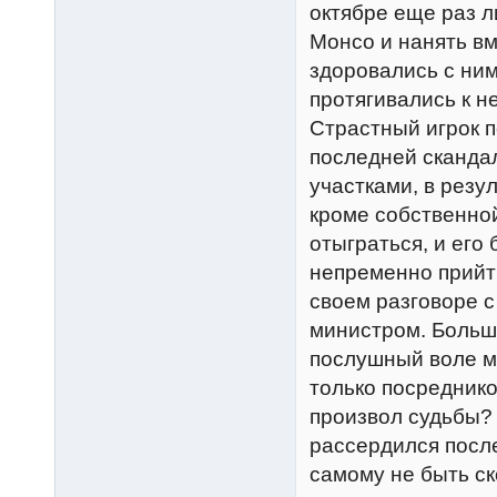
октябре еще раз л
Монсо и нанять вм
здоровались с ним
протягивались к не
Страстный игрок п
последней сканда
участками, в резу
кроме собственно
отыграться, и его
непременно прийти
своем разговоре с
министром. Больше
послушный воле м
только посреднико
произвол судьбы? 
рассердился после
самому не быть с