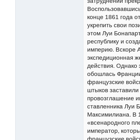
затруднений прек
Воспользовавшись
конце 1861 года о
укрепить свои по
этом Луи Бонапар
республику и созд
империю. Вскоре А
экспедиционная ж
действия. Однако 
обошлась Франции 
французские войск
штыков заставили
провозглашение и
ставленника Луи 
Максимилиана. В 1
«всенародного пл
император, которы
французские войск