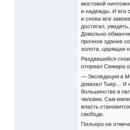
мостовой ничтожн
и надежды. И его 
и снова все завое
достигал, увидеть,
Довольно обманчив
прочное здание со
золота, царящая н
Раздавшийся снов
оторвал Саккара 
— Экспедиция в Ме
доказал Тьер… И н
большинство в па
человек. Сам имп
власть становится
свободе.
Пильеро не отвеча