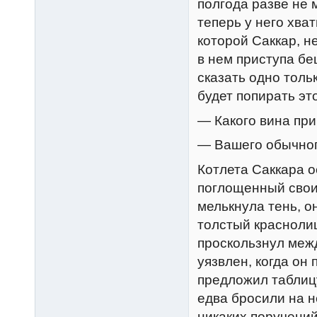
полгода разве не 
теперь у него хва
которой Саккар, н
в нем приступа бе
сказать одно толь
будет попирать э
— Какого вина при
— Вашего обычног
Котлета Саккара о
поглощенный своим
мелькнула тень, о
толстый красноли
проскользнул межд
уязвлен, когда он
предложил таблиц
едва бросили на н
никаких поручений