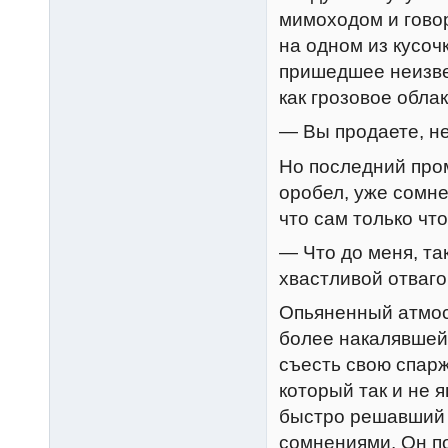
мимоходом и говор
на одном из кусоч
пришедшее неизвес
как грозовое облак
— Вы продаете, н
Но последний пром
оробел, уже сомне
что сам только чт
— Что до меня, та
хвастливой отваго
Опьяненный атмос
более накалявшейс
съесть свою спарж
который так и не я
быстро решавший 
сомнениями. Он п