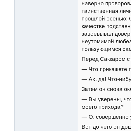
наверно проворов
таинственная лич
прошлой осенью; С
качестве подставн
завоевывал довери
неутомимой любез
пользующимся сам
Перед Саккаром с
— Что прикажете п
— Ах, да! Что-нибу
Затем он снова ок
— Вы уверены, что
моего прихода?
— О, совершенно 
Вот до чего он до