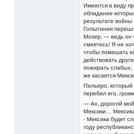
Имеются в виду п
обладание которым
результате войны 
Голштиния перешл
Мозер, — ведь он
смеетесь! Я не хо
чтобы помешать ей
действовать други
пожирать слабых, 
же касается Мекс
Пильеро, который 
перебил его, гром
— Ах, дорогой мой
Мексики… Мексика
- Мексика будет с
году республикан