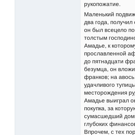
рукопожатие.
Маленький подвиж
два года, получил
он был всецело п
толстым господин
Амадье, к котором
прославленной аф
до пятнадцати фран
безумца, он вложи
франков; на авось,
удачливого тупиц
месторождения руд
Амадье выиграл о
покупка, за котор
сумасшедший дом,
глубоких финансов
Впрочем, с тех по