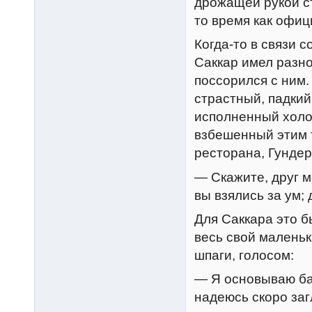
дрожащей рукой ст
то время как офиц
Когда-то в связи 
Саккар имел разн
поссорился с ним
страстный, падки
исполненный холод
взбешенный этим 
ресторана, Гундер
— Скажите, друг м
вы взялись за ум; 
Для Саккара это б
весь свой маленьк
шпаги, голосом:
— Я основываю бан
надеюсь скоро заг