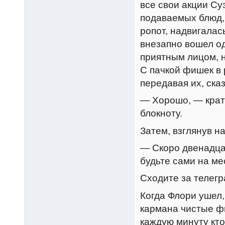
все свои акции Су
подаваемых блюд,
ропот, надвигалас
внезапно вошел о
приятным лицом, 
С пачкой фишек в 
передавая их, сказ
— Хорошо, — крат
блокноту.
Затем, взглянув на
— Скоро двенадцат
будьте сами на ме
Сходите за телег
Когда Флори ушел,
кармана чистые фи
каждую минуту кто