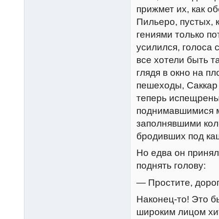
прижмет их, как о
Пильеро, пустых, 
гениями только по
усилился, голоса 
все хотели быть та
глядя в окно на п
пешеходы, Саккар
теперь испещрены
поднимавшимися м
заполнявшими кол
бродивших под ка
Но едва он принялс
поднять голову:
— Простите, дорог
Наконец-то! Это б
широким лицом хи