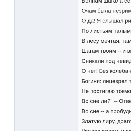
Волнам шагала се
Очам была незрим
О да! Я слышал р
По листьям палым
В лесу мечтая, там
Шагам твоим -- и в
Сникали под невид
О нет! Без колебан
Богиня: лицезрел 
Не постигаю токмо:
Во сне ли?" -- Отв
Во сне -- а пробуд
Златую лиру, драг