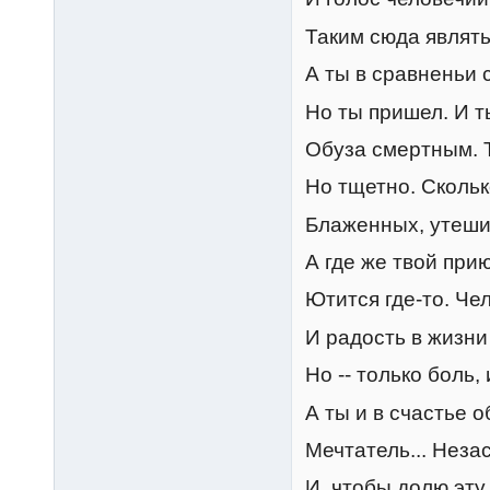
Таким сюда являть
А ты в сравненьи с
Но ты пришел. И ты
Обуза смертным. 
Но тщетно. Сколь
Блаженных, утеш
А где же твой при
Ютится где-то. Че
И радость в жизни 
Но -- только боль,
А ты и в счастье 
Мечтатель... Неза
И, чтобы долю эту