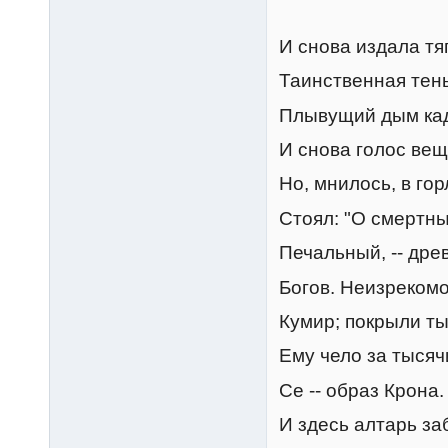
И снова издала тя
Таинственная тень
Плывущий дым кад
И снова голос вещи
Но, мнилось, в го
Стоял: "О смертный
Печальный, -- дре
Богов. Неизрекомо
Кумир; покрыли т
Ему чело за тысяч
Се -- образ Крона.
И здесь алтарь з