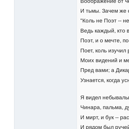
Воображение от ч
И тьмы. Зачем же 
"Коль не Поэт -- н
Ведь каждый, кто в
Поэт, и о мечте, п
Поет, коль изучил 
Моих видений и ме
Пред вами; а Дикар
Узнается, когда усн
Я видел небывалы
Чинара, пальма, д
И мирт, и бук -- р
И рядом был руче