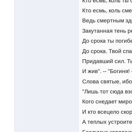
Кто есмь, коль ты
Кто есмь, коль см
Ведь смертным зде
Закутанная тень р
До срока ты погибе
До срока. Твой спа
Придавший сил. Ты
И жив". -- "Богиня! 
Слова святые, ибо 
"Лишь тот сюда взой
Кого снедает миро
И кто всецело ско
А теплых устроите