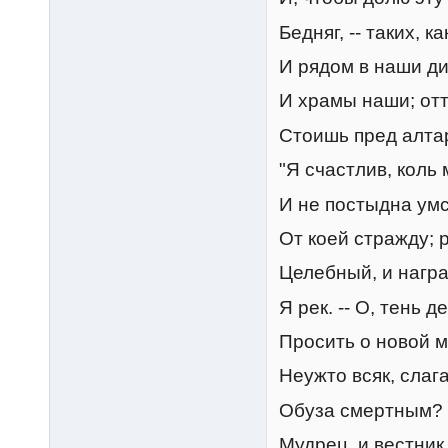
Бедняг, -- таких, к
И рядом в наши д
И храмы наши; отт
Стоишь пред алтар
"Я счастлив, коль 
И не постыдна умс
От коей стражду; р
Целебный, и наград
Я рек. -- О, тень 
Просить о новой м
Неужто всяк, слаг
Обуза смертным? Ве
Мудрец, и вестник