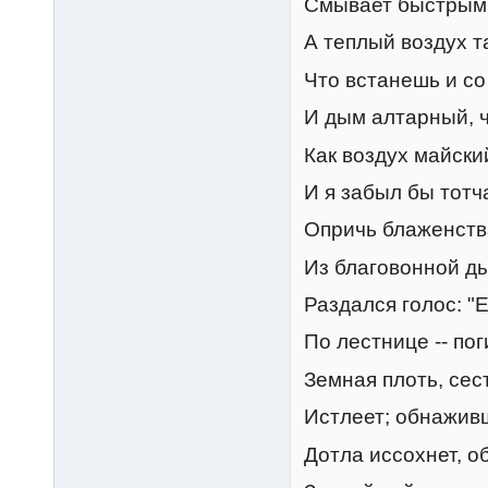
Смывает быстрым
А теплый воздух т
Что встанешь и со 
И дым алтарный, ч
Как воздух майский
И я забыл бы тотч
Опричь блаженства
Из благовонной д
Раздался голос: "
По лестнице -- по
Земная плоть, сест
Истлеет; обнажив
Дотла иссохнет, о