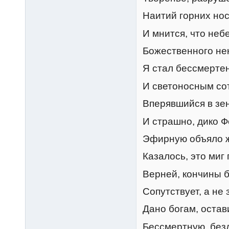
Наитий горних носи
И мнится, что неб
Божественного нек
Я стал бессмертен!
И светоносным со
Вперявшийся в зе
И страшно, дико Ф
Эфирную объяло ж
Казалось, это миг 
Верней, кончины б
Сопутствует, а не
Дано богам, остав
Бессмертную, без