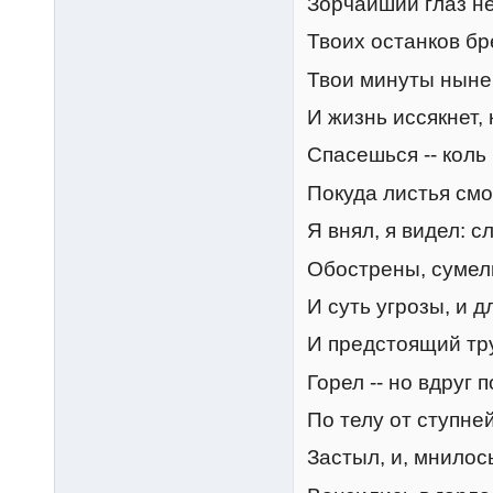
Зорчайший глаз не
Твоих останков бр
Твои минуты ныне
И жизнь иссякнет, 
Спасешься -- коль
Покуда листья смо
Я внял, я видел: с
Обострены, сумел
И суть угрозы, и д
И предстоящий тру
Горел -- но вдруг
По телу от ступней
Застыл, и, мнилос