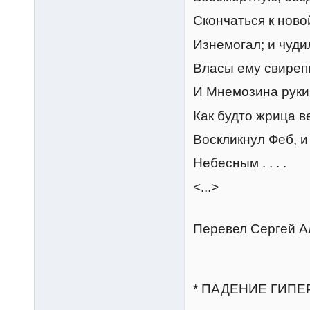
Скончаться к нов
Изнемогал; и чуди
Власы ему свиреп
И Мнемозина руки
Как будто жрица ве
Воскликнул Феб, и
Небесным . . . .
<...>
Перевел Сергей А
* ПАДЕНИЕ ГИПЕ