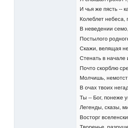
И чья же пясть -- 
Колеблет небеса, 
В неведении семо,
Постылого родног
Скажи, велящая н
Стенать в начале 
Почто скорблю ср
Молчишь, немотств
В очах твоих нега
Ты -- Бог, понеже 
Легенды, сказы, м
Восторг вселенски
Творенье, разруше