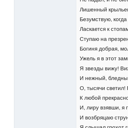
Лишенный крыльев
Безумствую, когда
Ласкается к стопа
Ступаю на презре
Богиня добрая, мо
Ужель я в этот за
Я звезды вижу! Ви
И нежный, бледны
О, тысячи светил!
К любой прекрасно
И, лиру взявши, я
И возбряцаю стру
Я слышал грохот г