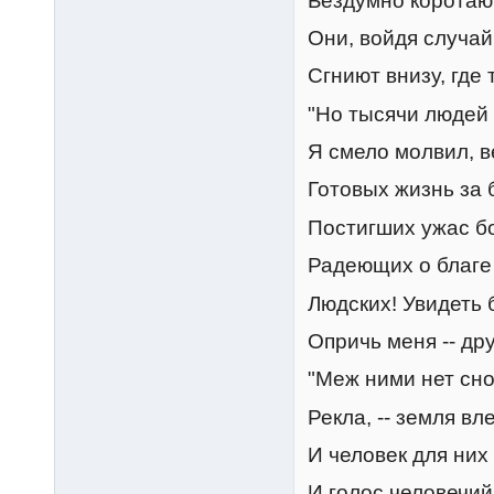
Бездумно коротающ
Они, войдя случай
Сгниют внизу, где 
"Но тысячи людей 
Я смело молвил, в
Готовых жизнь за 
Постигших ужас б
Радеющих о благе
Людских! Увидеть 
Опричь меня -- дру
"Меж ними нет снов
Рекла, -- земля вл
И человек для них 
И голос человечий