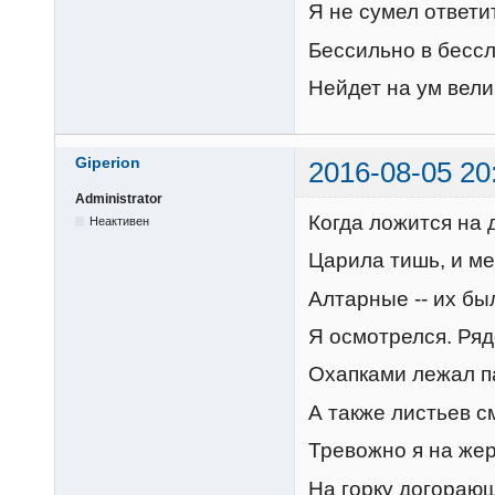
Я не сумел ответи
Бессильно в бессл
Нейдет на ум вели
Giperion
2016-08-05 20
Administrator
Когда ложится на 
Неактивен
Царила тишь, и м
Алтарные -- их бы
Я осмотрелся. Ряд
Охапками лежал п
А также листьев с
Тревожно я на жер
На горку догорающ