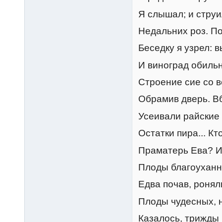
Я слышал; и стру
Недальних роз. По
Беседку я узрел: в
И виноград обиль
Строение сие со в
Обрамив дверь. В
Усеивали райские 
Остатки пира... Кт
Праматерь Ева? И
Плоды благоуханны
Едва почав, роняли
Плоды чудесных, 
Казалось, трижды 