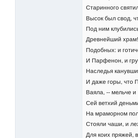
Старинного святил
Высок был свод, ч
Под ним клубились
Древнейший храм!
Подобных: и готич
И Парфенон, и гру
Наследья канувших
И даже горы, что 
Ваяла, -- мельче 
Сей ветхий деньми
На мраморном полу
Стояли чаши, и ле
Для коих пряжей, в