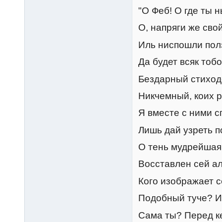
"О Феб! О где ты 
О, напряги же свой
Иль ниспошли пол
Да будет всяк тоб
Бездарный стиход
Никчемный, коих р
Я вместе с ними с
Лишь дай узреть п
О тень мудрейшая,
Восставлен сей а
Кого изображает с
Подобный туче? И 
Сама ты? Перед ке