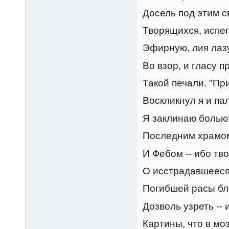
Досель под этим 
Творящихся, испе
Эфирную, лия лаз
Во взор, и гласу п
Такой печали. "Пр
Воскликнул я и пал
Я заклинаю болью
Последним храмом
И Фебом -- ибо тв
О исстрадавшееся
Погибшей расы бл
Дозволь узреть -- 
Картины, что в моз