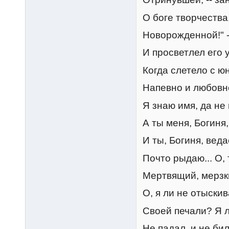
О боге творчества
Новорожденной!" -
И просветлел его 
Когда слетело с ю
Напевно и любовн
Я знаю имя, да не 
А ты меня, Богиня,
И ты, Богиня, вед
Почто рыдаю... О, 
Мертвящий, мерзкий
О, я ли не отыски
Своей печали? Я л
Не падал, и не бил