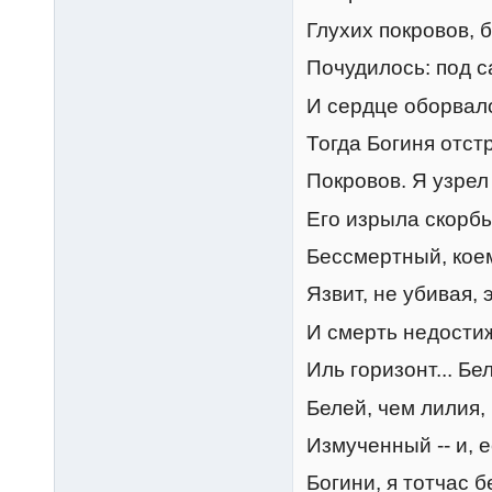
Глухих покровов, 
Почудилось: под са
И сердце оборвало
Тогда Богиня отст
Покровов. Я узрел
Его изрыла скорбь
Бессмертный, коем
Язвит, не убивая, 
И смерть недостиж
Иль горизонт... Бе
Белей, чем лилия,
Измученный -- и, е
Богини, я тотчас 