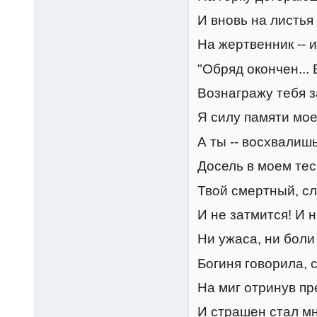
И вновь на листья
На жертвенник -- 
"Обряд окончен...
Вознагражу тебя з
Я силу памяти мое
А ты -- восхвалиш
Досель в моем тес
Твой смертный, сл
И не затмится! И 
Ни ужаса, ни боли 
Богиня говорила, 
На миг отринув пр
И страшен стал мн