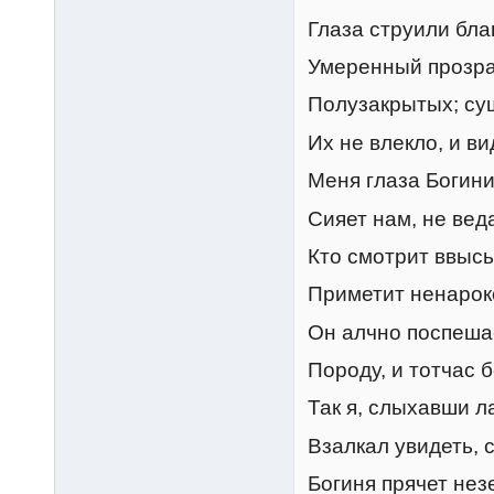
Глаза струили бла
Умеренный прозра
Полузакрытых; су
Их не влекло, и в
Меня глаза Богини
Сияет нам, не веда
Кто смотрит ввысь
Приметит ненарок
Он алчно поспеша
Породу, и тотчас б
Так я, слыхавши л
Взалкал увидеть, с
Богиня прячет нез