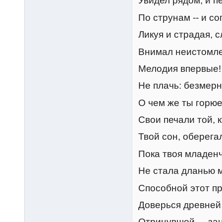
Увидел рядом, и п
По струнам -- и со
Ликуя и страдая, 
Внимал неистомле
Мелодия впервые! 
Не плачь: безмерн
О чем же ты горю
Свои печали той, 
Твой сон, оберега
Пока твоя младенч
Не стала дланью 
Способной этот п
Доверься древней 
Отринувшей, -- за