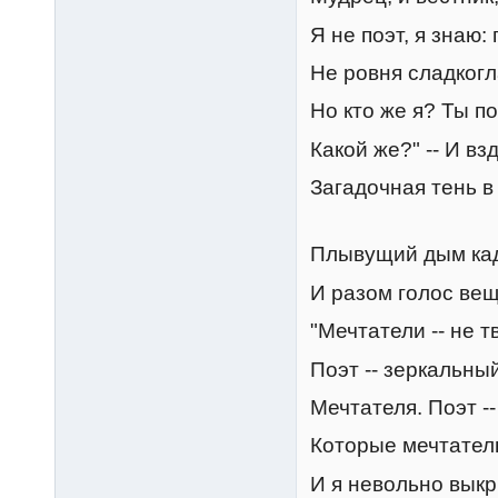
Я не поэт, я знаю:
Не ровня сладког
Но кто же я? Ты по
Какой же?" -- И в
Загадочная тень в
Плывущий дым кад
И разом голос вещ
"Мечтатели -- не т
Поэт -- зеркальны
Мечтателя. Поэт --
Которые мечтател
И я невольно выкр