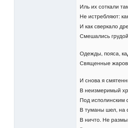
Иль их соткали там
Не истребляют: ка
И как сверкало др
Смешались грудой
Одежды, пояса, ка
Священные жаровн
И снова я смятенн
В неизмеримый хр
Под исполинским 
В туманы шел, на с
В ничто. Не размы