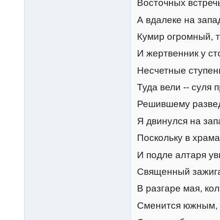
Восточных встречь
А вдалеке на запа
Кумир огромный, т
И жертвенник у ст
Несчетные ступени
Туда вели -- суля 
Решившему развед
Я двинулся на зап
Поскольку в храма
И подле алтаря ув
Священный зажига
В разгаре мая, ко
Сменится южным, 