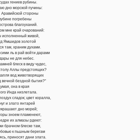
гениев рубины.
 морской пучины:
йской стороны
е погребены
а благоуханий.
 край очарований:
лненный живой,
идов золотой
, храним духами.
ь в рай войти дарами
е для небес.
блеск в виду чудес,
ллы предстоящих?
вод животворящих
й бездной бытия?"
 она в края
да низлетала.
сладок; цвет коралла,
лато янтарей
ют дно морей;
ноем пламенеют,
их алмазы рдеют:
чном блеске там,
к пьшным берегам
иносят дани злата.