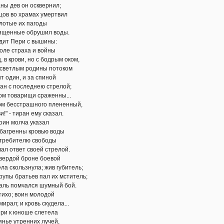
 он осквернил;
храмах умертвил
 их пагоды
е обрушил воды.
ри с вышины:
раха и войны
и, но с бодрым оком,
м родины потоком
, и за спиной
оследнею стрелой;
арищи сраженны...
трашного плененный,
иран ему сказал.
олча указал
ны кровью воды
телю свободы
ет своей стрелой.
 броне боевой
ьзнула; жив губитель;
атьев пал их мститель;
мчался шумный бой.
воин молодой
и кровь скудела...
юноше слетела
тренних лучей,