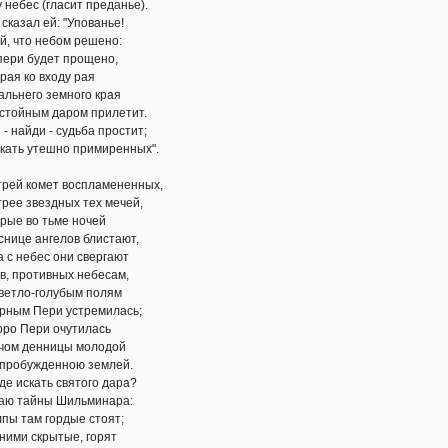
(гласит преданье).
 ей: "Упованье!
 небом решено:
удет прощено,
 входу рая
о земного края
м даром прилетит.
и - судьба простит;
тешно примиренных".
мет воспламененных,
ездных тех мечей,
о тьме ночей
нгелов блистают,
ес они свергают
тивных небесам,
голубым полям
ри устремилась;
ри очутилась
енницы молодой
денною землей.
ать святого дара?
ны Шильминара:
 гордые стоят;
крытые, горят