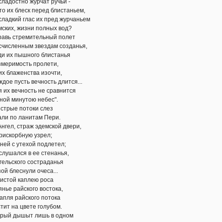
но журчат ручьи -
леск перед блистаньем,
 глас их пред журчаньем
жизни полных вод?
ремительный полет
ным звездам созданья,
ышного блистанья
ость пролети,
женства изочти,
ть вечность длится...
чность не сравнится
нутою небес".
 потоки слез
ланитам Пери.
траж эдемской двери,
бную узрел;
утехой подлетел;
я в ее стенанья,
ого состраданья
снули очеса...
 каплею роса
йского востока,
айского потока
 цвете голубом.
шыт лишь в одном