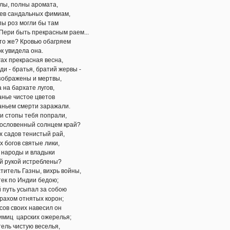
лны аромата,
дальных фимиам,
 могли бы там
ть прекрасным раем...
 Кровью обагряем
дела она.
екрасная весна,
атья, братий жервы -
ены и мертвы,
рхате лугов,
истое цветов
мерти заражали.
ы тебя попрали,
нный солнцем край?
в тенистый рай,
в святые лики,
ды и владыки
й истреблены?
Газны, вихрь войны,
Индии бедою;
усыпал за собою
отнятых корон;
оих навесил он
рских ожерелья;
стую веселья,