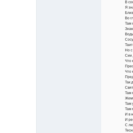
В сосудах 
Я знаю дно
Близ Арави
Во глубин
Там остров
Знаком мне
Воды испо
Сосуд Ямш
Таится там
Но с сими л
Сии дары н
Что камней 
Престолу А
Что капля 
Пред вечно
Так думая,
Святого Ин
Там поздух 
Жемчуг и з
Там украша
Там ropы з
И в недре 
И реки бра
С любовью 
Теснясь, пр