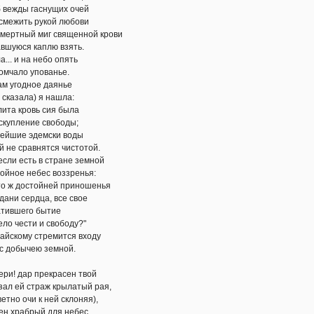
 гаснущих очей
ь рукой любови
й миг священной крови
 каплю взять.
на небо опять
о упованье.
дное даянье
ла) я нашла:
овь сия была
ние свободы;
 эдемски воды
авнятся чистотой.
сть в стране земной
небес воззренья:
остойней приношенья
ердца, все свое
его бытие
сти и свободу?"
у стремится входу
ычею земной.
р прекрасен твой
страж крылатый рая,
и к ней склоняя),
брый для небес,