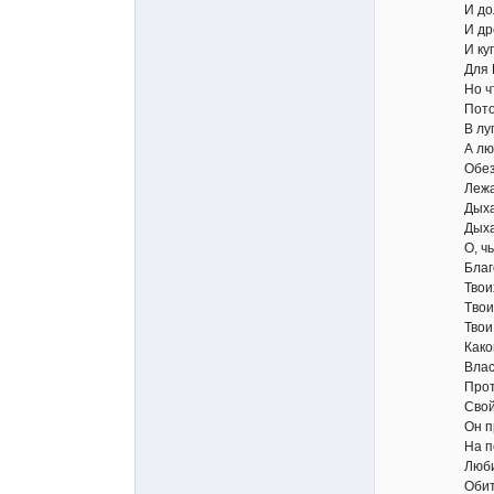
И долы, по
И древ сан
И купы роз
Для Пери бы
Но что же?
Поток уви
В лугах пр
А люди - бр
Обезображ
Лежа на ба
Дыханье ч
Дыханьем с
О, чьи стоп
Благослове
Твоих садо
Tвоих бого
Твои наро
Какой руко
Властитель 
Протек по 
Свой путь 
Он прахом 
На псов св
Любимиц ца
Обитель чи