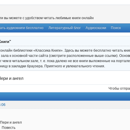
ги вы можете с удобством читать любимые книги онлайн
ать аудиокниги бесплатно
Литературный блог
Аудиосказки
Поиск
Книги"
онлайн библиотеки «Классика Книги». Здесь вы можете бесплатно читать книги
 зала к основной части сайта (смотрите расположенные выше ссылки). Основ
иг чем в читальном зале, т. е. пока далеко не все книги выложенные на порта
ницу в закладки браузера. Приятного и увлекательного чтения.
Пери и ангел
Чтобы отпра
6:06
 ангел
сть