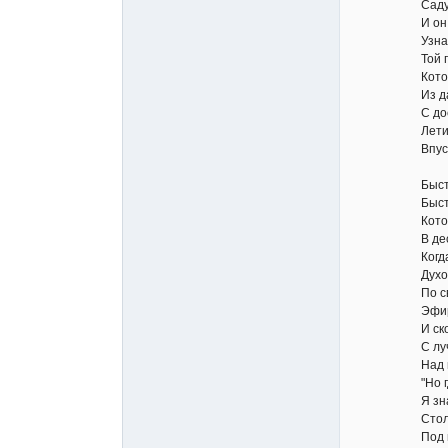
Саду небес 
И он сказал
Узнай, что
Той пери б
Которая ко
Из дальнег
С достойны
Лети - найд
Впускать у
Быстрей ко
Быстрее зв
Которые в
В деснице а
Когда с неб
Духов, про
По светло-
Эфирным Пе
И скоро Пе
С лучом д
Над пробуж
"Но где иск
Я знаю тай
Столпы там
Под ними с