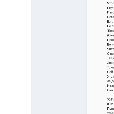
Чтоб вежды
Ему смежит
И в смертны
Оставшуюся
Взяла... и 
Ее помчал
"Богам уго
(Она сказа
Пролита кр
Во искупле
Чистейшие
С ней не ср
Так, если е
Достойное 
То что ж д
Сей дани с
Утративш
За дело че
И к райском
Она с доб
"О Пери! да
(Сказал ей 
Приветно оч
Угоден хра