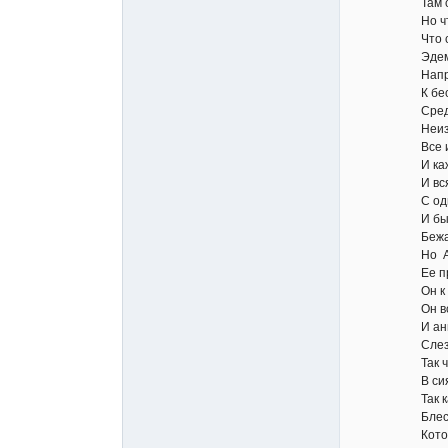
Там сладост
Но что их б
Что сладкий
Эдемских, 
Направь ст
К бесчислен
Среди их п
Неизмерим
Все их бла
И каждое пус
И вся их ве
С одной ми
И быстрые
Бежали по 
Но Ангел, с
Ее прискор
Он к ней с 
Он вслушалс
И ангельск
Слезой бле
Так чистой
В сиянье ра
Так капля р
Блестит на
Который ды