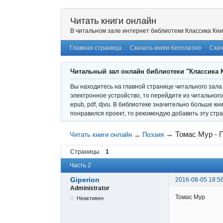
Читать книги онлайн
В читальном зале интернет библиотеки Классика Кни
Главная страница
Скачать книги бесплатно
Скач
Читальный зал онлайн библиотеки "Классика 
Вы находитесь на главной странице читального зала 
электронное устройство, то перейдите из читального
epub, pdf, djvu. В библиотеке значительно больше кн
понравился проект, то рекомендую добавить эту стра
→
Томас Мур - 
Читать книги онлайн
→
Поэзия
Страницы
1
Часть 2
Giperion
2016-08-05 18:5
Administrator
Томас Мур
Неактивен
Пери и
Пове