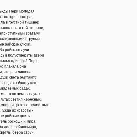
ери молодая
ерянного рая
рустной тишине;
ь: в той стороне,
упными вратами,
онкими струями
ские ключи,
ского лучи
олуотверзты двери
одинокой Пери;
акала она
 рая лишена.
света обитают;
еты благоухают
емых садах.
 на земных лугах
светил небесных,
и цветов прелестных:
 их красоты -
ские цветы.
скоши и мира,
ина Кашемира;
 озера струи,