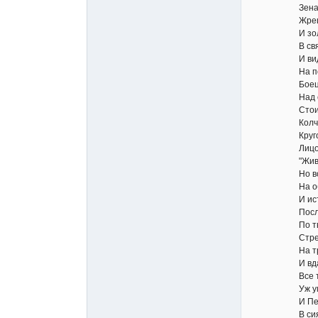
Зенаны дев
Жрецов во 
И золотые
В священны
И видит Пе
На поле ст
Боец, в кров
Над светлы
Стоит один
Колчан с п
Кругом тов
Лицом бесс
"Живи!" - т
Но воин м
На обагрен
И истреби
Послал отв
По твердой
Стрела скол
На трупы бр
И вдаль по
Все тихо; 
Уж умирал; 
И Пери к 
В сиянье у