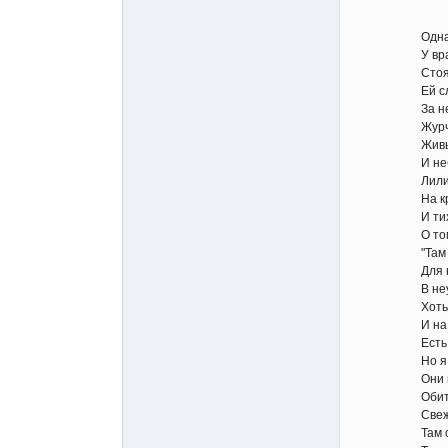
Однажды П
У врат пот
Стояла в г
Ей слышалос
За неприст
Журчали зв
Живые рай
И неба рай
Лились в п
На крылья 
И тихо пл
О том, что
"Там духи 
Для них цв
В неувяда
Хоть много
И на лугах 
Есть много 
Но я чужда
Oни не рай
Oбитель ро
Свежа дол
Там светлы