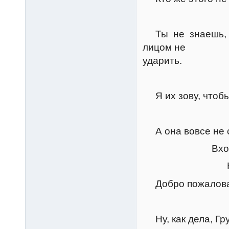
Грум
Ты не знаешь, ра
лицом не
ударить.
Керт
Я их зову, чтобы
Грум
А она вовсе не с
Входят нес
Натан
Добро пожаловат
Фили
Ну, как дела, Гр