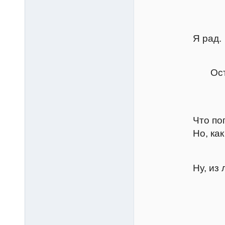
Я прошу 
Петру
Я рад.
Катар
Остаться
Петру
Нет, я
Что попросил
Но, как бы ни
Катар
Ну, из любви
Петру
Лоша
Грум