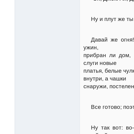
Керт
Ну и плут же ты
Грум
Давай же огня! М
ужин,
прибран ли дом, 
слуги новые
платья, белые чу
внутри, а чашки
снаружи, постелен
Керт
Все готово; поэт
Грум
Ну так вот: во-п