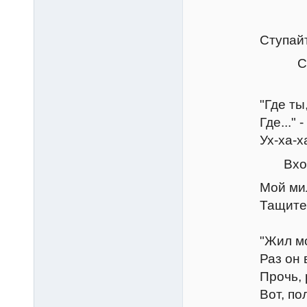
Петру
Ступайте, дур
Слуги у
(Поет
"Где ты, жиз
Где..." - Кет,
Ух-ха-ха-
Входят слу
Мой милый кот
Тащите сапог
(Поет
"Жил монах, 
Раз он вышел 
Прочь, ротозе
Вот, полу