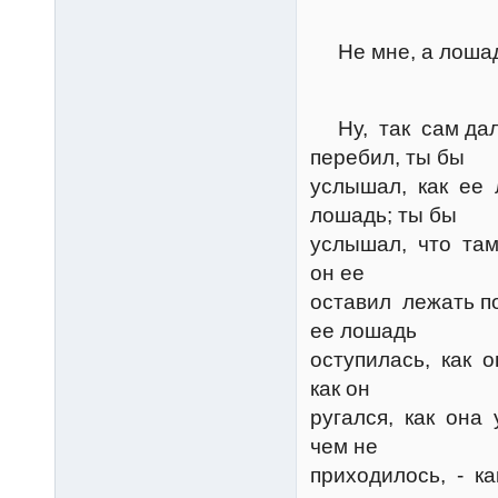
Керт
Не мне, а лошад
Грум
Ну, так сам даль
перебил, ты бы
услышал, как ее 
лошадь; ты бы
услышал, что там 
он ее
оставил лежать по
ее лошадь
оступилась, как о
как он
ругался, как она 
чем не
приходилось, - ка