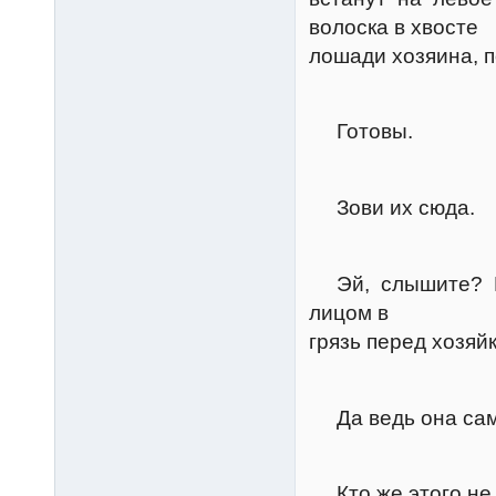
волоска в хвосте
лошади хозяина, по
Керт
Готовы.
Грум
Зови их сюда.
Керт
Эй, слышите? Вы
лицом в
грязь перед хозяйк
Грум
Да ведь она сама
Керт
Кто же этого не 