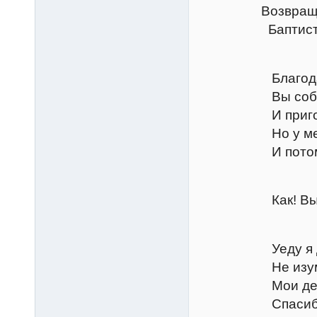
Возвращаются 
Баптиста, Гор
Петру
Благодарю за
Вы собирались
И приготовил
Но у меня по
И потому я до
Бапти
Как! Вы хотит
Петру
Уеду я до на
Не изумляйте
Мои дела - со
Спасибо всей