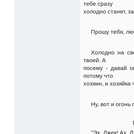
тебе сразу
холодно станет, з
Керт
Прошу тебя, любе
Грум
Холодно на свете
твоей. А
посему - давай ог
потому что
хозяин, и хозяйка 
Керт
Ну, вот и огонь г
Грум
(напев
"Эх, Джек! Ах, Дж