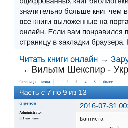
оцифрованных книг библиотеки: f
значительно больше книг чем в 
все книги выложенные на порт
онлайн. Если вам понравился п
страницу в закладки браузера. 
Читать книги онлайн
→
Зар
→
Вильям Шекспир - Ук
Страницы
Назад
1
2
3
4
5
Далее
Часть с 7 по 9 из 13
Giperion
2016-07-31 00
Administrator
Баптиста
Неактивен