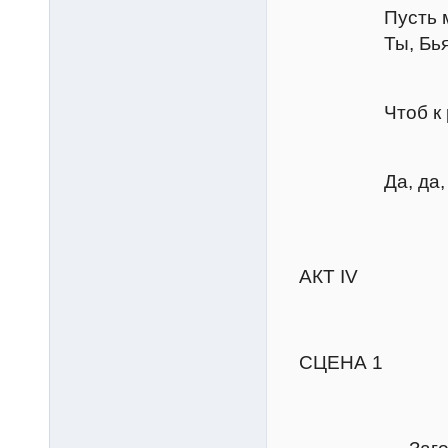
Пусть место 
Ты, Бьянка, с
Тран
Чтоб к роли н
Бапти
Да, да, Лючен
Уходя
АКТ IV
СЦЕНА 1