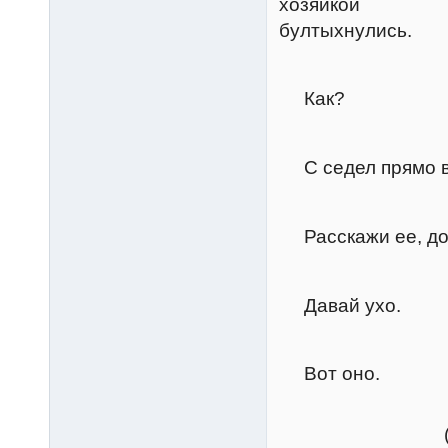
хозяйкой
бултыхнулись.
Керт
Как?
Грум
С седел прямо в г
Керт
Расскажи ее, до
Грум
Давай ухо.
Керт
Вот оно.
Грум
(бьет 