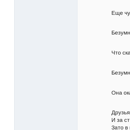
Грем
Еще чуть-чуть 
Тран
Безумней в м
Лючен
Что скажете, 
Бьян
Безумная она
Грем
Она окатари
Бапти
Друзья, хоть 
И за столом 
Зато в избытк