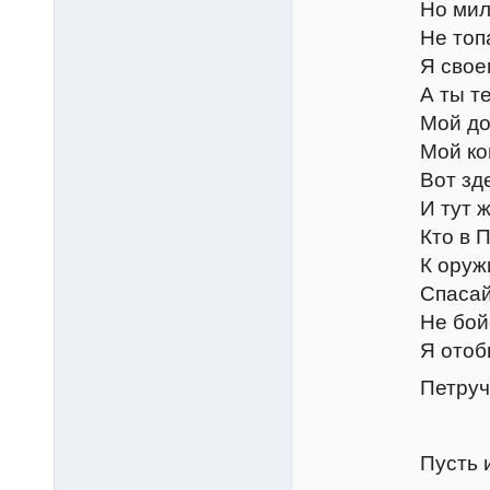
Но милая жен
Не топай, киск
Я своему доб
А ты теперь 
Мой дом, амба
Мой конь, осел
Вот здесь она
И тут же я р
Кто в Падуе м
К оружию! Хо
Спасай хозяйк
Не бойся, Кет,
Я отобью хот
Петруччо, Кат
Бапти
Пусть их идут.