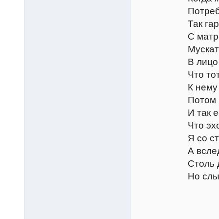
Потребовал в
Так гаркнул, 
С матросами 
Мускат весь в
В лицо понома
Что тот свое
К нему тянулс
Потом невест
И так ее он з
Что эхо в сво
Я со стыда сб
А вслед за мн
Столь дикой с
Но слыши
Музы
Уж музык