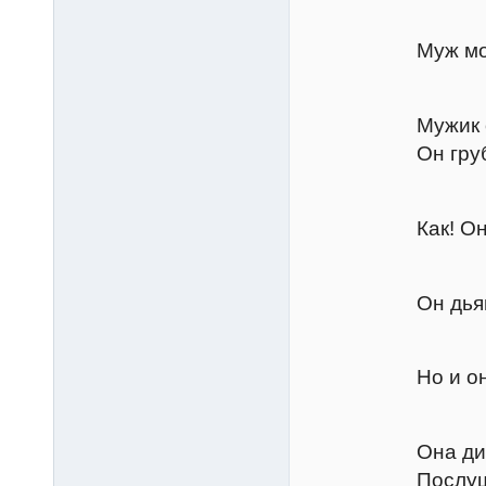
Тран
Муж молодой 
Грем
Мужик он нео
Он грубиян и 
Тран
Как! Он грубе
Грем
Он дьявол, дь
Тран
Но и она черт
Грем
Она дитя, ягн
Послушайте! К