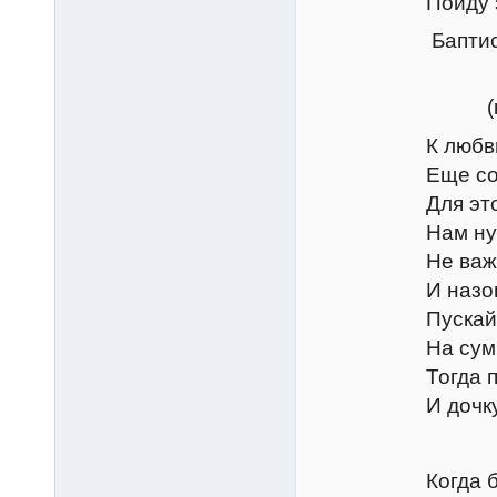
Пойду за ним, 
Баптиста, Гре
Тран
(к Люче
К любви синь
Еще соглась
Для этого, ка
Нам нужен по
Не важно, кто
И назовем Ви
Пускай он зде
На суммы покр
Тогда плоды 
И дочку вам о
Лючен
Когда бы жал