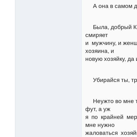
А она в самом дел
Грум
Была, добрый Кер
смиряет
и мужчину, и женщ
хозяина, и
новую хозяйку, да 
Керт
Убирайся ты, тре
Грум
Неужто во мне то
фут, а уж
я по крайней мере
мне нужно
жаловаться хозяйк