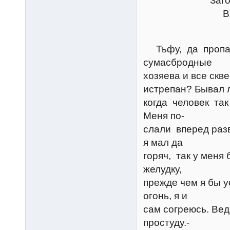
Загородный
Входит Г
Грум
Тьфу, да пропад
сумасбродные
хозяева и все скв
истрепан? Бывал 
когда человек так
Меня по-
слали вперед разв
я мал да
горяч, так у меня 
желудку,
прежде чем я бы у
огонь, я и
сам согреюсь. Вед
простуду.-