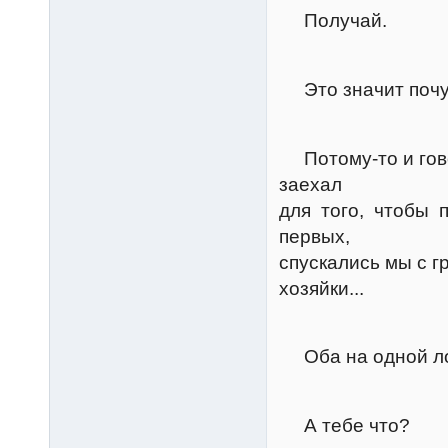
Получай.
Керт
Это значит почув
Грум
Потому-то и говор
заехал
для того, чтобы 
первых,
спускались мы с г
хозяйки...
Керт
Оба на одной л
Грум
А тебе что?