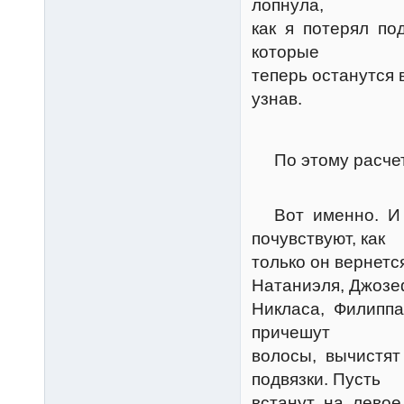
лопнула,
как я потерял по
которые
теперь останутся в
узнав.
Керт
По этому расчету
Грум
Вот именно. И т
почувствуют, как
только он вернетс
Натаниэля, Джозе
Никласа, Филиппа,
причешут
волосы, вычистят 
подвязки. Пусть
встанут на левое