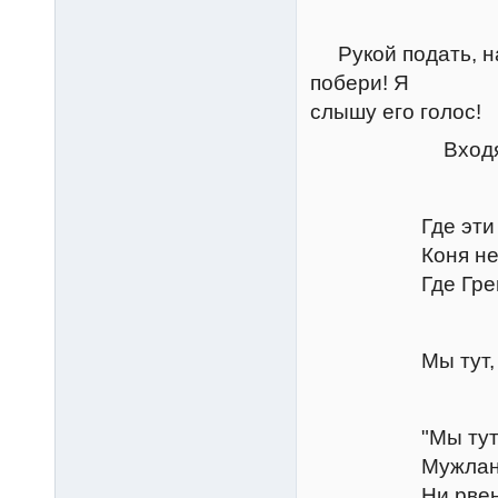
Грум
Рукой подать, нав
побери! Я
слышу его голос!
Входят Петр
Петру
Где эти олухи
Коня не приму
Где Грегори, 
Слу
Мы тут, синьор
Петру
"Мы тут, синьо
Мужланы нео
Ни рвенья, ни