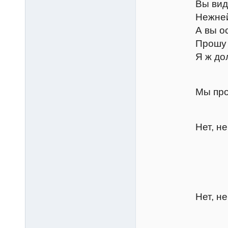
Вы видели, к
Нежнейшей, д
А вы останьте
Прошу вас вы
Я ж должен ех
Тран
Мы просим ва
Петру
Нет, не мо
Грем
Я очень 
Петру
Нет, невоз
Катар