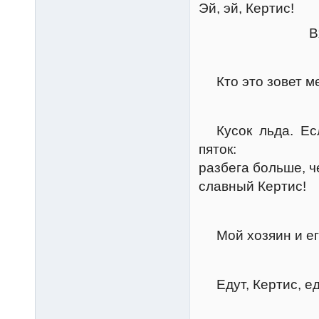
Эй, эй, Кертис!
Входит К
Керт
Кто это зовет ме
Грум
Кусок льда. Если
пяток:
разбега больше, ч
славный Кертис!
Керт
Мой хозяин и его
Грум
Едут, Кертис, едут
Керт