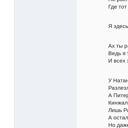
Где тот болва
Грум
Я здесь, синьор
Петру
Ах ты растяпа
Ведь я тебе ве
И всех этих м
Грум
У Натаниэля н
Разлезлись б
А Питер не ус
Кинжал Уолте
Лишь Ралф, А
А остальные б
Но даже в это