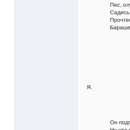
Пес, олух, ви
Садись же, Кет
Прочтешь моли
Барашек э
Слу
Да
Петру
Кто п
Слу
Я.
Петру
Он подгорел. 
Ну что за псы