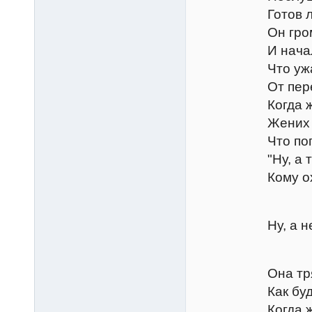
Готов ли взят
Он громко заво
И начал так 
Что ужаснулис
От перепугу 
Когда ж нагну
Жених ему та
Что поп свали
"Ну, а теперь 
Кому охота, 
Тран
Ну, а невеста
Грем
Она тряслась,
Как будто поп
Когда же конч