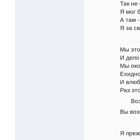
Так не следил
Я мог бы тайн
А там - пусть 
Я за свое су
Тран
Мы это подго
И дело в наш
Мы околпачим
Ехидного па
И влюбчивого
Раз это нужно
Возвращае
Вы возвращает
Грем
Я прежде так