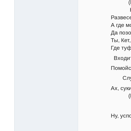
(Бьет е
Не оторве
Развеселись же
А где мой пес 
Да позови куз
Ты, Кет, должн
Где туфли? Ну
Входит слуга
Помойся, коти
Слуга роня
Ах, сукин сын
(Бьет е
Катар
Ну, успокойте
Петру