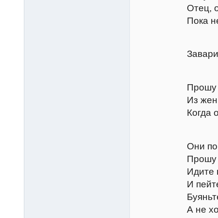
Отец, он буде
Пока не захоч
Грем
Заварится сей
Катар
Прошу к столу
Из женщины не
Когда она бо
Петру
Они пойдут к 
Прошу повино
Идите пирова
И пейте вдово
Буяньте и кут
А не хотите -