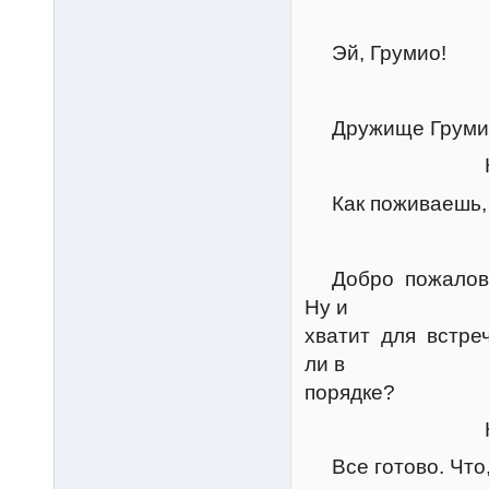
Джоз
Эй, Грумио!
Никл
Дружище Груми
Натан
Как поживаешь, 
Грум
Добро пожаловать.
Ну и
хватит для встреч
ли в
порядке?
Натан
Все готово. Что,