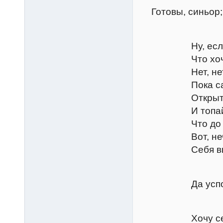
Готовы, синьор; 
Катар
Ну, если т
Что хочешь де
Нет, нет, и не
Пока сама не
Открыты двер
И топай, пок
Что до меня, 
Вот, нечего с
Себя вы сраз
Петру
Да успокойся,
Катар
Хочу сердитьс