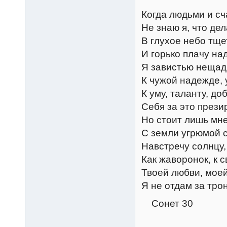
Когда людьми и сч
Не знаю я, что дел
В глухое небо тще
И горько плачу на
Я завистью неща
К чужой надежде, 
К уму, таланту, до
Себя за это прези
Но стоит лишь мне
С земли угрюмой 
Навстречу солнцу,
Как жаворонок, к с
Твоей любви, моей
Я не отдам за тро
Сонет 30