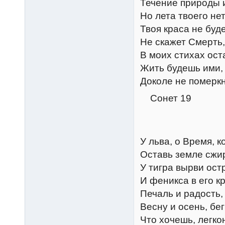
Течение природы 
Но лета твоего не
Твоя краса не буд
Не скажет Смерть, 
В моих стихах ост
Жить будешь ими, 
Доколе не померкн
Сонет 19
У льва, о Время, к
Оставь земле сжир
У тигра вырви ост
И феникса в его к
Печаль и радость, 
Весну и осень, бег
Что хочешь, легко