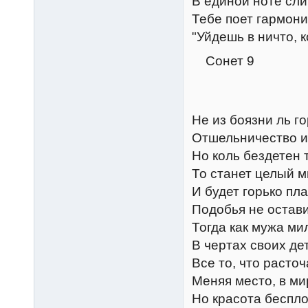
В единой ноте сли
Тебе поет гармони
"Уйдешь в ничто, 
Сонет 9
Не из боязни ль г
Отшельничество и
Но коль бездетен 
То станет целый м
И будет горько пла
Подобья не остави
Тогда как мужа ми
В чертах своих де
Все то, что расточ
Меняя место, в ми
Но красота беспл