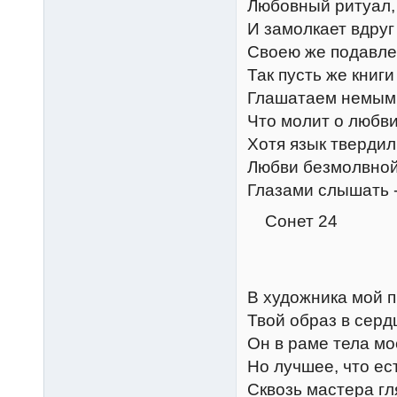
Любовный ритуал,
И замолкает вдруг
Своею же подавле
Так пусть же книги
Глашатаем немым
Что молит о любви 
Хотя язык твердил
Любви безмолвной
Глазами слышать 
Сонет 24
В художника мой п
Твой образ в серд
Он в раме тела мо
Но лучшее, что ест
Сквозь мастера гл