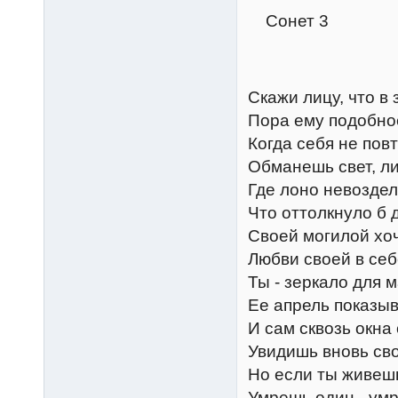
Сонет 3
Скажи лицу, что в 
Пора ему подобно
Когда себя не пов
Обманешь свет, л
Где лоно невоздел
Что оттолкнуло б 
Своей могилой хоч
Любви своей в себ
Ты - зеркало для м
Ее апрель показы
И сам сквозь окна
Увидишь вновь св
Но если ты живеш
Умрешь один - умр