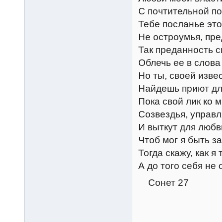
С почтительной по
Тебе посланье эт
Не остроумья, пре
Так преданность с
Облечь ее в слова
Но ты, своей изве
Найдешь приют для
Пока свой лик ко 
Созвездья, управ
И выткут для любв
Чтоб мог я быть з
Тогда скажу, как я
А до того себя не
Сонет 27