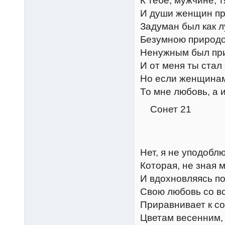
К тебе, мужчине, 
И души женщин пр
Задуман был как 
Безумною природ
Ненужным был при
И от меня ты стал
Но если женщинам
То мне любовь, а 
Сонет 21
Нет, я не уподоблю
Которая, не зная 
И вдохновляясь п
Свою любовь со вс
Приравнивает к со
Цветам весенним,