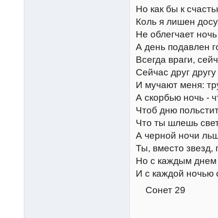
Но как бы к счасть
Коль я лишен досу
Не облегчает ночь
А день подавлен г
Всегда враги, сейч
Сейчас друг другу
И мучают меня: тр
А скорбью ночь - ч
Чтоб дню польстит
Что ты шлешь свет
А черной ночи льщу
Ты, вместо звезд,
Но с каждым днем 
И с каждой ночью 
Сонет 29