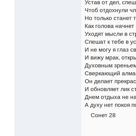
Устав от дел, спеш
Чтоб отдохнули чл
Но только станет 
Как голова начнет 
Уходят мысли в ст
Спешат к тебе в у
И не могу я глаз с
И вижу мрак, откр
Духовным зреньем
Сверкающий алмаз
Он делает прекра
И обновляет лик ст
Днем отдыха не н
А духу нет покоя п
Сонет 28