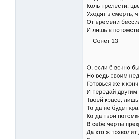
Коль прелести, цв
Уходят в смерть, 
От времени бесси
И лишь в потомств
Сонет 13
О, если б вечно б
Но ведь своим недо
Готовься же к конч
И передай другим 
Твоей красе, лишь
Тогда не будет кра
Когда твои потомк
В себе черты прек
Да кто ж позволит 