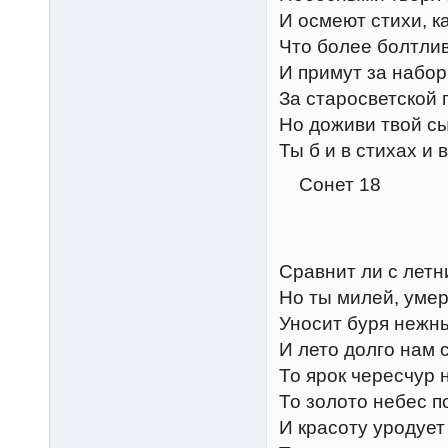
И осмеют стихи, ка
Что более болтлив
И примут за набор
За старосветской 
Но доживи твой сы
Ты б и в стихах и
Сонет 18
Сравнит ли с летн
Но ты милей, умер
Уносит буря нежны
И лето долго нам 
То ярок чересчур 
То золото небес п
И красоту уродует