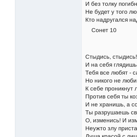
И без толку погиб
Не будет у того лю
Кто надругался на
Сонет 10
Стыдись, стыдись
И на себя глядишь 
Тебя все любят - с
Но никого не люби
К себе проникнут
Против себя ты ко
И не хранишь, а с
Ты разрушаешь св
О, изменись! И из
Неужто злу приста
Душа красой с лиц