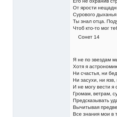
Его не охранив ст
От ярости нещадн
Сурового дыханья
Ты знал отца. Под
Чтоб кто-то мог те
Сонет 14
Я не по звездам м
Хотя я астрономию
Ни счастья, ни бе
Ни засухи, ни язв,
И не могу вести я 
Громам, ветрам, с
Предсказывать уд
Вычитывая предве
Все знания мои в 