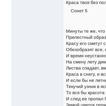
Краса твоя без по
Сонет 5
Минуты те же, что
Прелестный образ
Красу его сметут 
Обезобразят все, 
И время неустанн
На смену лету дик
Листва спадает, вм
Краса в снегу, и в
И если бы не летн
Текучий узник в яс
То вся бы красота 
И след ее пропал 
Зимой цветок теря