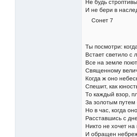
Не будь строптив
И не бери в насле
Сонет 7
Ты посмотри: когда
Встает светило с 
Все на земле поют
Священному велич
Когда ж оно небес
Спешит, как юность
То каждый взор, п
За золотым путем 
Но в час, когда оно
Расставшись с днем
Никто не хочет на 
И обращен небреж