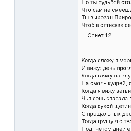
Но ты судьбой ст
Что сам не смеешь
Ты вырезан Приро
Чтоб в оттисках с
Сонет 12
Когда слежу я мер
И вижу: день прог
Когда гляжу на зл
На смоль кудрей,
Когда я вижу ветви
Чья сень спасала 
Когда сухой щети
С прощальных дрог
Тогда грущу я о тв
Под гнетом дней е