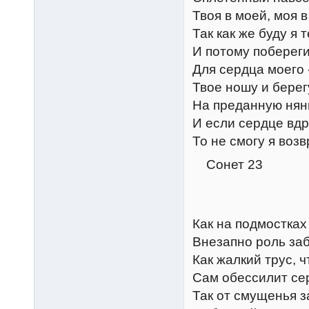
Твоя в моей, моя в
Так как же буду я 
И потому побереги
Для сердца моего -
Твое ношу и берег
На преданную нян
И если сердце вдр
То не смогу я возв
Сонет 23
Как на подмостках
Внезапно роль заб
Как жалкий трус, ч
Сам обессилит сер
Так от смущенья 