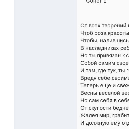
Сонет 1
От всех творений
Чтоб роза красоты
Чтобы, налившись
В наследниках се
Но ты привязан к 
Собой самим свое
И там, где тук, ты
Вредя себе своим
Теперь еще и свеж
Весны веселой ве
Но сам себя в себ
От скупости бедне
Жалея мир, граби
И должную ему отд