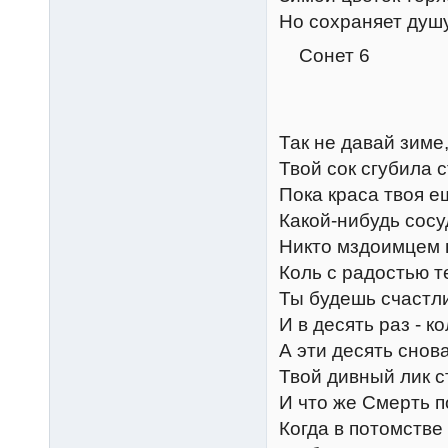
Но сохраняет душу
Сонет 6
Так не давай зиме
Твой сок сгубила 
Пока краса твоя е
Какой-нибудь сосу
Никто мздоимцем н
Коль с радостью т
Ты будешь счастли
И в десять раз - к
А эти десять снов
Твой дивный лик с
И что же Смерть п
Когда в потомстве