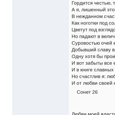
Гордится честью, 
А я, лишенный это
В нежданном счас
Как ноготки под с
Цветут под взгля
Но падают в велич
Суровостью очей е
Добывший славу в 
Одну хотя бы прои
И вот забыты все 
И в книге славных
Но счастлив я: лю
И от любви своей 
Сонет 26
Любви моей власти