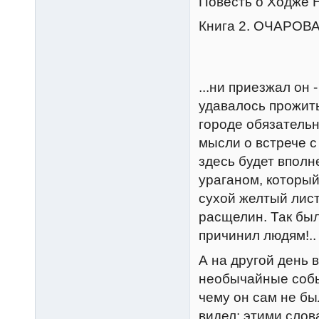
Повесть о Ходже 
Книга 2. ОЧАРО
...ни приезжал он 
удавалось прожить
городе обязательн
мысли о встрече с
здесь будет впол
ураганом, которы
сухой желтый лист
расщелин. Так был
причинил людям!..
А на другой день 
необычайные событ
чему он сам не бы
видел; этими сло