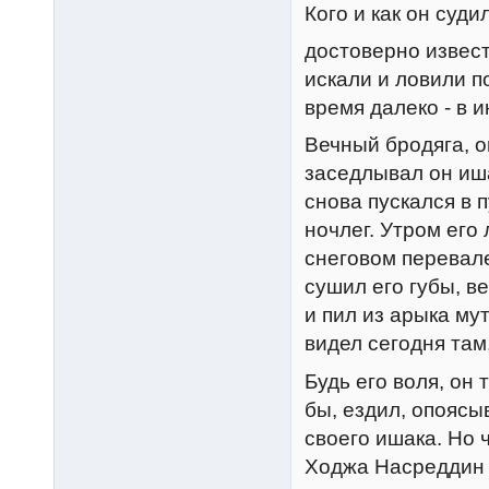
Кого и как он суди
достоверно извест
искали и ловили п
время далеко - в 
Вечный бродяга, о
заседлывал он иша
снова пускался в 
ночлег. Утром его
снеговом перевал
сушил его губы, 
и пил из арыка му
видел сегодня там
Будь его воля, он 
бы, ездил, опояс
своего ишака. Hо 
Ходжа Hасреддин н