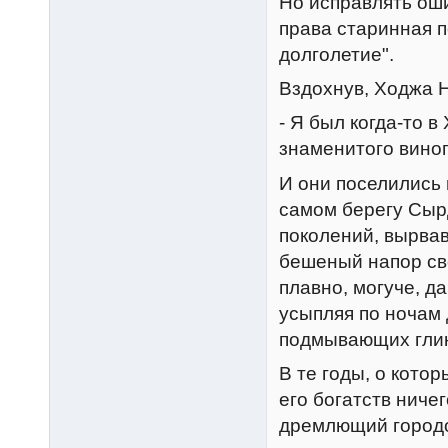
Hо исправлять оши
права старинная п
долголетие".
Вздохнув, Ходжа 
- Я был когда-то 
знаменитого виног
И они поселились 
самом берегу Сыр
поколений, вырвав
бешеный напор св
плавно, могуче, д
усыпляя по ночам
подмывающих глин
В те годы, о кото
его богатств ниче
дремлющий городо