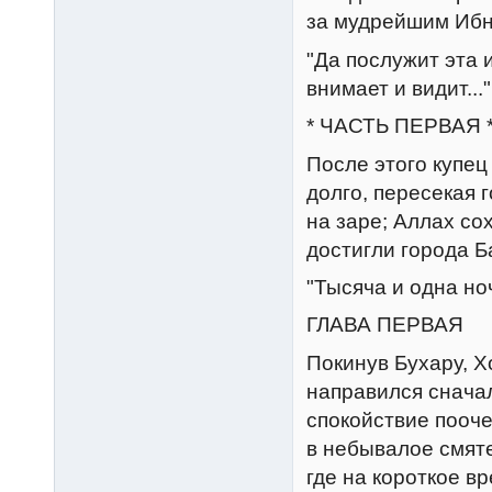
за мудрейшим Иб
"Да послужит эта 
внимает и видит..."
* ЧАСТЬ ПЕРВАЯ 
После этого купец
долго, пересекая 
на заре; Аллах со
достигли города Б
"Тысяча и одна но
ГЛАВА ПЕРВАЯ
Покинув Бухару, 
направился сначал
спокойствие пооче
в небывалое смят
где на короткое в