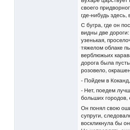
Бухаре царствует 
своего придворног
где-нибудь здесь,
С бугра, где он по
видны две дороги: 
узенькая, просело
тяжелом облаке п
верблюжьих карава
дорога была пусты
розовело, окраше
- Пойдем в Коканд
- Hет, поедем луч
больших городов, 
Он понял свою оши
супруги, следовал
воскликнула бы он