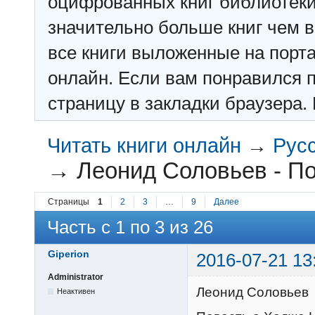
оцифрованных книг библиотеки: f
значительно больше книг чем в 
все книги выложенные на порт
онлайн. Если вам понравился п
страницу в закладки браузера. 
Читать книги онлайн
→
Рус
→
Леонид Соловьев - П
Страницы
1
2
3
…
9
Далее
Часть с 1 по 3 из 26
Giperion
2016-07-21 13
Administrator
Леонид Соловьев
Неактивен