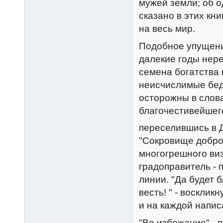
мужей земли; об о
сказано в этих кн
на весь мир.
Подобное упущение
далекие годы нере
семена богатства и
неисчислимые бед
осторожны в слова
благочестивейшег
переселившись в Д
"Сокровище добро
многогрешного виз
градоправитель - 
линии. "Да будет 
весть! " - восклик
и на каждой напис
"Во избежание",- 