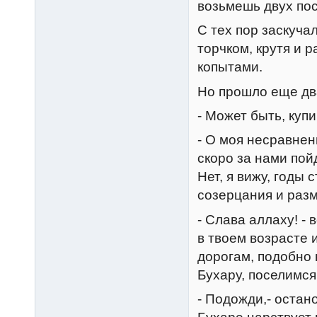
возьмешь двух пос
С тех пор заскуча
торчком, крутя и 
копытами.
Hо прошло еще два
- Может быть, куп
- О моя несравнен
скоро за нами пой
Hет, я вижу, годы
созерцания и раз
- Слава аллаху! -
в твоем возрасте 
дорогам, подобно 
Бухару, поселимся 
- Подожди,- остан