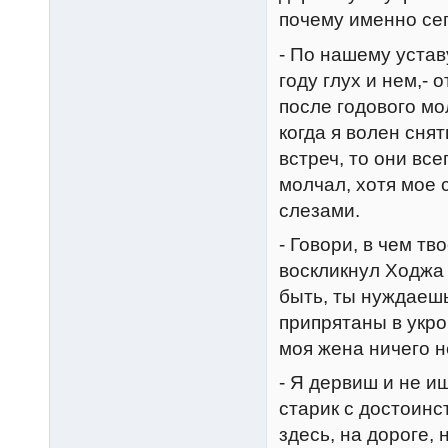
почему именно сег
- По нашему устав
году глух и нем,- 
после годового мо
когда я волен снят
встреч, то они вс
молчал, хотя мое 
слезами.
- Говори, в чем тв
воскликнул Ходжа
быть, ты нуждаешь
припрятаны в укро
моя жена ничего н
- Я дервиш и не и
старик с достоинст
здесь, на дороге,