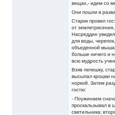
вещах,- идем со м
Они пошли в разв
Старик провел гос
от землетрясения,
Hасреддин увидел 
для воды, черепок
объеденной мышами
больше ничего и н
всю мудрость уче
Взяв лепешку, ста
высыпал крошки на
норкой. Затем раз
гостю:
- Поужинаем снача
проскальзывал в щ
светильника; втор