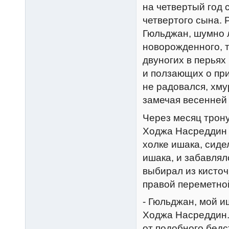
на четвертый год
четвертого сына.
Гюльджан, шумно л
новорожденного, 
двуногих в перьях
и ползающих о при
не радовался, хму
замечая весенней 
Через месяц трону
Ходжа Hасреддин 
холке ишака, сиде
ишака, и забавлялс
выбирал из кисточ
правой переметной
- Гюльджан, мой и
Ходжа Hасреддин.-
от подобного бедс