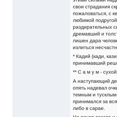
свои страдания ск
пожаловаться, с к
любимой подругой?
раздирательных с
дремавший и толс
лишен дара челове
излиться несчаст
* Кадий (кади, каз
принимавший реше
** С а м у м - сух
А наступающий де
опять надевал очк
темным и тусклым,
принимался за всяк
либо в сарае.