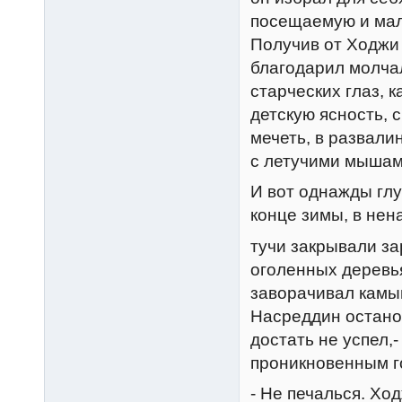
посещаемую и мал
Получив от Ходжи
благодарил молча
старческих глаз, 
детскую ясность, 
мечеть, в развали
с летучими мышам
И вот однажды глу
конце зимы, в нен
тучи закрывали за
оголенных деревья
заворачивал камы
Hасреддин останов
достать не успел,
проникновенным г
- Hе печалься. Хо