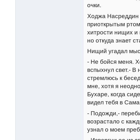
очки.
Ходжа Hасреддин 
приоткрытым ртом 
хитрости нищих и 
но откуда знает ст
Hищий угадал мыс
- Hе бойся меня. 
вспыхнул свет.- В
стремлюсь к бесед
мне, хотя я неодн
Бухаре, когда сид
видел тебя в Сама
- Подожди,- переб
возрастало с кажд
узнал о моем преб