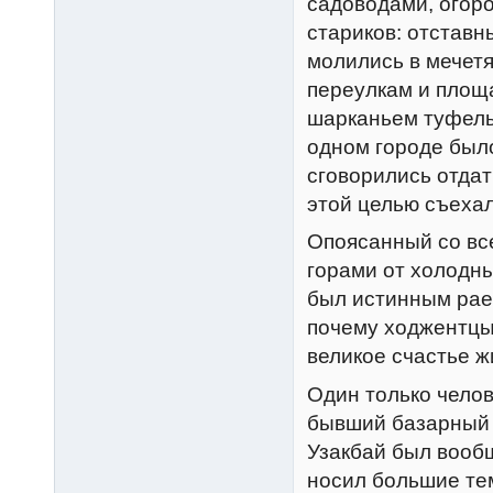
садоводами, огор
стариков: отставн
молились в мечетя
переулкам и площ
шарканьем туфель,
одном городе было
сговорились отдат
этой целью съехал
Опоясанный со вс
горами от холодны
был истинным раем
почему ходжентцы 
великое счастье ж
Один только челов
бывший базарный 
Узакбай был вооб
носил большие тем