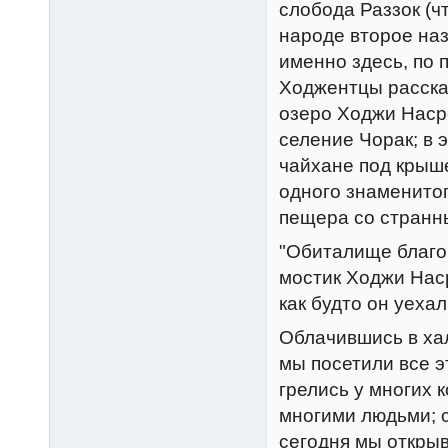
слобода Раззок (ч
народе второе наз
именно здесь, по 
Ходжентцы расскажу
озеро Ходжи Hаср
селение Чорак; в 
чайхане под крыш
одного знаменитог
пещера со странн
"Обиталище благо
мостик Ходжи Hаср
как будто он уеха
Облачившись в ха
мы посетили все э
грелись у многих 
многими людьми; с
сегодня мы открыв