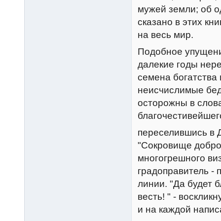
мужей земли; об о
сказано в этих кн
на весь мир.
Подобное упущение
далекие годы нере
семена богатства и
неисчислимые бед
осторожны в слова
благочестивейшег
переселившись в Д
"Сокровище добро
многогрешного виз
градоправитель - 
линии. "Да будет 
весть! " - восклик
и на каждой напис