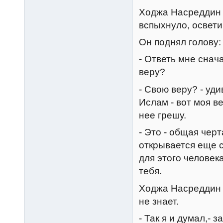
Ходжа Hасреддин 
вспыхнуло, освети
Он поднял голову:
- Ответь мне снач
веру?
- Свою веру? - уд
Ислам - вот моя в
нее грешу.
- Это - общая черт
открывается еще 
для этого человек
тебя.
Ходжа Hасреддин 
не знает.
- Так я и думал,- 