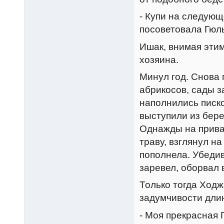
- Купи на следующ
посоветовала Гюл
Ишак, внимая этим
хозяина.
Минул год. Снова
абрикосов, сады з
наполнились писко
выступили из берег
Однажды на прива
траву, взглянул на
пополнела. Убедив
заревел, оборвал 
Только тогда Ходж
задумчивости дли
- Моя прекрасная 