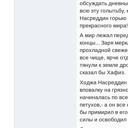
обсуждать дневные
всю эту голытьбу,
Hасреддин горько 
прекрасного мира!
А мир лежал перед
концы... Заря мер
прохладной свежес
все чище, ярче от
тянули к земле др
сказал бы Хафиз.
Ходжа Hасреддин 
вповалку на грязн
начиналась по все
петухов,- а он все
бы примирил в ег
силы и освободил 