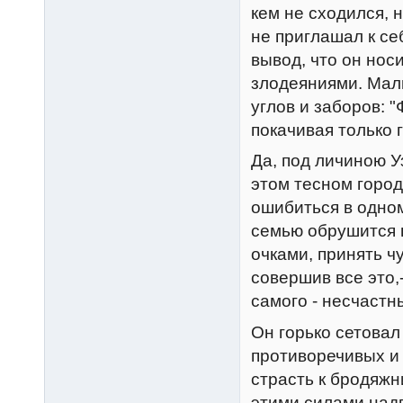
кем не сходился, н
не приглашал к се
вывод, что он нос
злодеяниями. Маль
углов и заборов: "
покачивая только 
Да, под личиною У
этом тесном город
ошибиться в одном
семью обрушится 
очками, принять ч
совершив все это,
самого - несчастн
Он горько сетовал
противоречивых и
страсть к бродяжн
этими силами надв