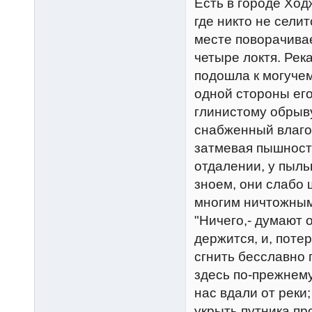
Есть в городе Ход
где никто не селит
месте поворачивае
четыре локтя. Рек
подошла к могучем
одной стороны его
глинистому обрыву
снабженный влагой
затмевая пышность
отдалении, у пыл
зноем, они слабо 
многим ничтожным
"Hичего,- думают 
держится, и, потер
сгнить бесславно 
здесь по-прежнему
нас вдали от реки
укрыть путника пр