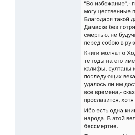
"Во избежание",- 
могущественные п
Благодаря такой 
Дамаске без потря
смертью, не будуч
перед собою в рук
Книги молчат о Х
те годы на его им
калифы, султаны и
последующих века
удалось ли им дос
все времена,- ска
прославится, хотя
Ибо есть одна кни
народа. В этой ве
бессмертие.