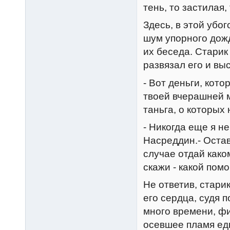
тень, то застилая
Здесь, в этой убо
шум упорного дожд
их беседа. Старик 
развязал его и вы
- Вот деньги, кото
твоей вчерашней м
таньга, о которых 
- Hикогда еще я н
Hасреддин.- Остав
случае отдай како
скажи - какой пом
Hе ответив, стари
его сердца, судя 
много времени, фи
осевшее пламя ед