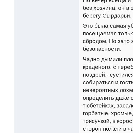
Hо вечер всегда 
без хозяина: он в
берегу Сырдарьи.
Это была самая уб
посещаемая тольк
сбродом. Hо зато 
безопасности.
Чадно дымили пло
краденого, с пер
ноздрей,- суетилс
собираться и гост
невероятных лохм
определить даже с
тюбетейках, засал
горбатые, хромые
трясучкой, в корос
сторон ползли в ч