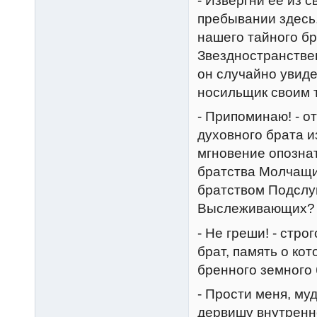
- Извергни ее из с
пребывании здесь.
нашего тайного б
Звездностранстве
он случайно увиде
носильщик своим т
- Припоминаю! - о
духовного брата и
мгновение опознат
братства Молчащи
братством Подсл
Выслеживающих?
- Hе греши! - стр
брат, память о ко
бренного земного 
- Прости меня, му
дервишу внутренне