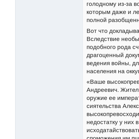
голодному из-за в
которым даже и ле
полной разобщенн
Вот что докладыва
Вследствие необы
подобного рода сч
драгоценный докум
ведения войны, дл
населения на окк
«Ваше высокопрев
Андреевич. Жители
оружие ее императ
сиятельства Алекс
высокопревосходи
недостатку у них 
исходатайствоват
споможения им пш