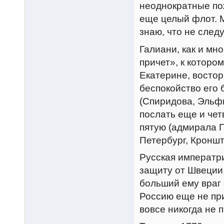
неоднократные пож
еще целый флот. М
знаю, что не след
Галиани, как и мн
причет», к которо
Екатерине, востор
беспокойство его 
(Спиридова, Эльфи
послать еще и четв
пятую (адмирала Г
Петербург, Кроншт
Русская императри
защиту от Швеции, 
больший ему враг 
Россию еще не приш
вовсе никогда не 