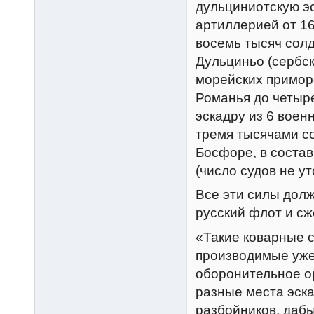
дульциниотскую эс
артиллерией от 16
восемь тысяч солд
Дульциньо (сербск
морейских примор
Романья до четыре
эскадру из 6 воен
тремя тысячами со
Босфоре, в состав
(число судов не ут
Все эти силы дол
русский флот и сж
«Такие коварные с
производимые уже
оборонительное о
разные места эска
разбойников, дабы