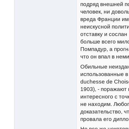
подряд внешней п
человек, ни дово
вреда Франции им
неискусной полити
отставку и сослан
больше всего мил
Помпадур, а прогн
что он впал в нем
Обильные неиздан
использованные в 
duchesse de Choiseu
1903), - поражают
интересного с точ
не находим. Любоп
доказательство, ч
провала его дипло
Но все же некотор