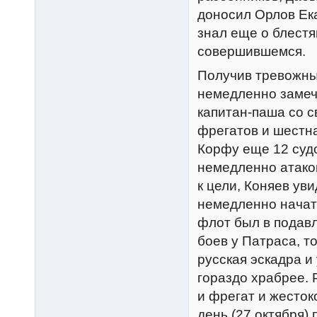
доносил Орлов Екат
знал еще о блестя
совершившемся.
Получив тревожные
немедленно замеча
капитан-паша со 
фрегатов и шестна
Корфу еще 12 суд
немедленно атаков
к цели, Коняев ув
немедленно начат
флот был в подав
боев у Патраса, т
русская эскадра и
гораздо храбрее. 
и фрегат и жесток
день (27 октября)