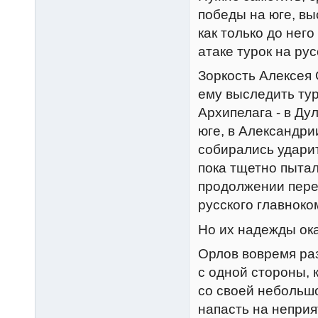
победы на юге, вы
как только до нег
атаке турок на рус
Зоркость Алексея 
ему выследить тур
Архипелага - в Ду
юге, в Александри
собирались ударит
пока тщетно пыта
продолжении пере
русского главнок
Но их надежды ок
Орлов вовремя раз
с одной стороны, 
со своей небольшо
напасть на неприя