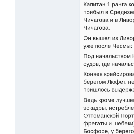
Капитан 1 ранга 
прибыл в Средизе
Чичагова и в Ливо
Чичагова.
Он вышел из Ливо
уже после Чесмы:
Под начальством 
судов, где началь
Коняев крейсирова
берегом Люфет, не
пришлось выдержа
Ведь кроме лучше
эскадры, истребле
Оттоманской Порт
фрегаты и шебеки
Босфоре, у берего