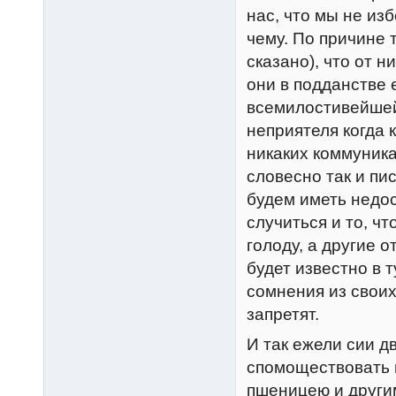
нас, что мы не из
чему. По причине 
сказано), что от 
они в подданстве 
всемилостивейшей
неприятеля когда к
никаких коммуника
словесно так и пи
будем иметь недос
случиться и то, чт
голоду, а другие 
будет известно в т
сомнения из своих
запретят.
И так ежели сии д
спомоществовать п
пшеницею и други