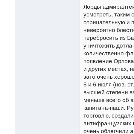
Лорды адмиралтей
усмотреть, таким 
отрицательную и п
невероятно блест
перебросить из Ба
уничтожить дотла
количественно фло
появление Орлова
и других местах,
зато очень хорошо
5 и 6 июля (нов. с
высшей степени ва
меньше всего об а
капитана-паши. Р
торговлю, создали
антифранцузских 
очень облегчили 