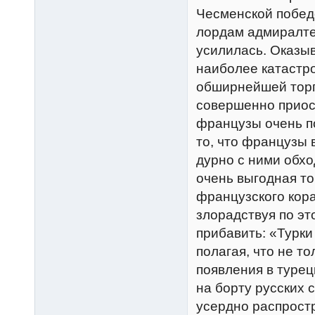
Чесменской победе
лордам адмиралтей
усилилась. Оказы
наиболее катастр
обширнейшей торг
совершенно приоста
французы очень по
то, что французы в
дурно с ними обхо
очень выгодная то
французского кора
злорадствуя по эт
прибавить: «Турки
полагая, что не т
появления в турец
на борту русских с
усердно распрост