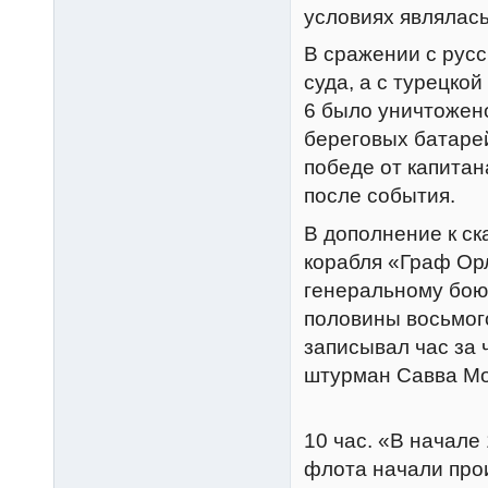
условиях являлась
В сражении с рус
суда, а с турецко
6 было уничтожено
береговых батаре
победе от капитана
после события.
В дополнение к с
корабля «Граф Орл
генеральному бою 
половины восьмого 
записывал час за
штурман Савва Мо
10 час. «В начале
флота начали прои