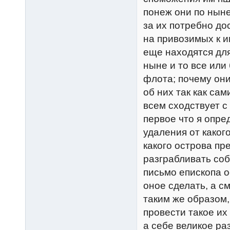
понеж они по нын
за их потребно дос
на привозимых к и
еще находятся для
ныне и то все или
флота; почему они
об них так как сам
всем сходствует с 
первое что я опре
удаления от каког
какого острова пр
разграбливать соб
письмо епископа о
оное сделать, а с
таким же образом,
провести такое их
а себе великое ра