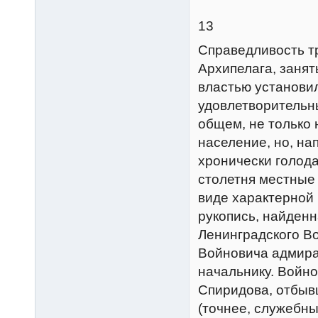
13
Справедливость т
Архипелага, занят
властью установи
удовлетворительн
общем, не только 
население, но, на
хронически голод
столетня местные
виде характерной
рукопись, найден
Ленинградского Во
Войновича адмира
начальнику. Войн
Спиридова, отбывш
(точнее, служебны