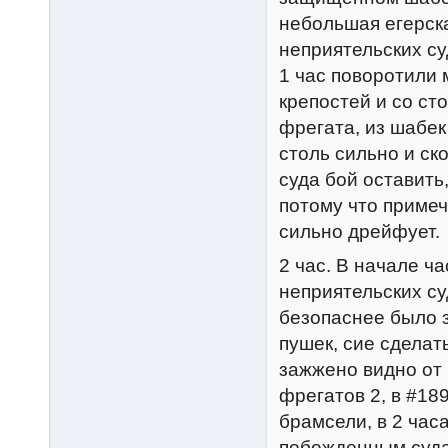
небольшая егерск
неприятельских су
1 час поворотили 
крепостей и со ст
фрегата, из шабек
столь сильно и ск
суда бой оставить
потому что приме
сильно дрейфует.
2 час. В начале 
неприятельских с
безопаснее было з
пушек, сие сделат
зажжено видно от 
фрегатов 2, в #18
брамсели, в 2 час
побежденным суда