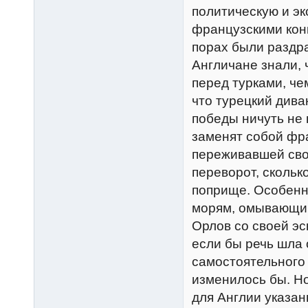
политическую и э
французскими конк
порах были раздра
Англичане знали,
перед турками, че
что турецкий дива
победы ничуть не
заменят собой фра
переживавшей сво
переворот, скольк
поприще. Особенно
морям, омывающим
Орлов со своей э
если бы речь шла 
самостоятельного 
изменилось бы. Но
для Англии указа