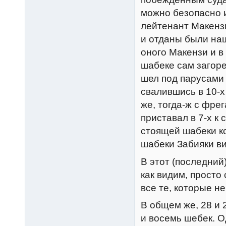
можно безопасно и
лейтенант Макензи
и отданы были на
оного Макензи и в
шабеке сам загоре
шел под парусами
свалившись в 10-х
же, тогда-ж с фре
приставал в 7-х к 
стоящей шабеки ко
шабеки Забияки в
В этот (последний)
как видим, просто
все те, которые н
В общем же, 28 и 
и восемь шебек. О