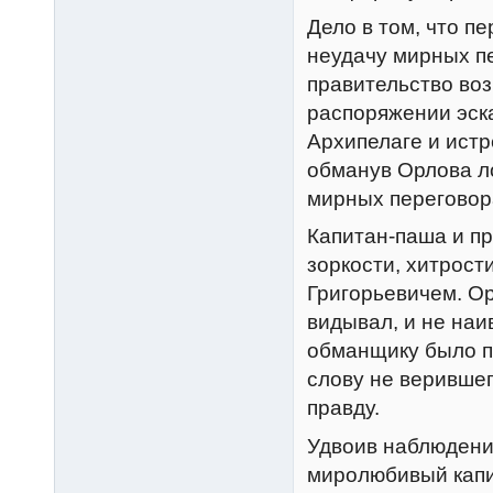
Дело в том, что п
неудачу мирных пе
правительство воз
распоряжении эска
Архипелаге и истр
обманув Орлова л
мирных переговор
Капитан-паша и пр
зоркости, хитрост
Григорьевичем. Ор
видывал, и не на
обманщику было п
слову не верившег
правду.
Удвоив наблюдение
миролюбивый капит