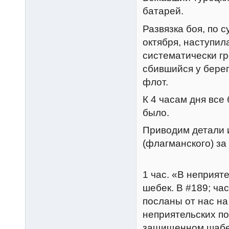
батарей.
Развязка боя, по 
октября, наступил
систематически г
сбившийся у бере
флот.
К 4 часам дня все
было.
Приводим детали 
(флагманского) за 
1 час. «В неприят
шебек. В #189; ча
посланы от нас н
неприятельских п
защищенном шабек