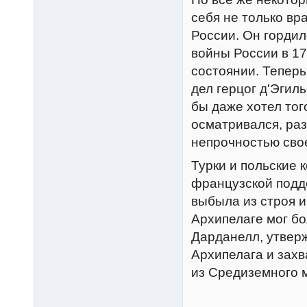
себя не только в
России. Он гордил
войны России в 17
состоянии. Тепер
дел герцог д'Эгил
бы даже хотел тог
осматривался, раз
непрочностью сво
Турки и польские
французской подд
выбыла из строя и
Архипелаге мог б
Дарданелл, утвер
Архипелага и захв
из Средиземного м