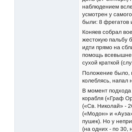
наблюдением всле
усмотрен у самого
были: 8 фрегатов и
Коняев собрал вое
жестокую пальбу б
идти прямо на сбл
помощь всевышнег
сухой краткой (сл
Положение было, в
колеблясь, напал н
В момент подхода
корабля («Граф Ор
(«Св. Николай» - 2
(«Модон» и «Ауза»
пушек). Но у непр
(на одних - по 30,