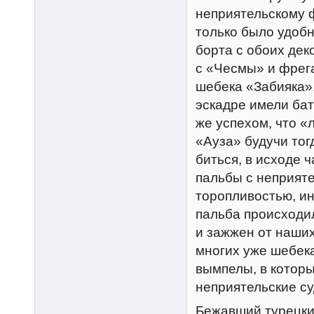
неприятельскому ф
только было удобн
борта с обоих дек
с «Чесмы» и фрега
шебека «Забияка»,
эскадре имели бат
же успехом, что «
«Ауза» будучи тог
биться, в исходе 
пальбы с неприяте
торопливостью, ин
пальба происходил
и зажжен от наши
многих уже шебек
вымпелы, в которы
неприятельские с
Бежавший турецки