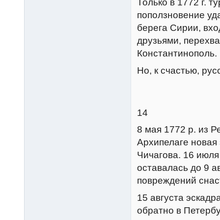
Только в 1772 г. т
поползновение уд
берега Сирии, вх
друзьями, перехв
Константинополь.
Но, к счастью, ру
14
8 мая 1772 р. из 
Архипелаге новая
Чичагова. 16 июля
оставалась до 9 а
повреждений снас
15 августа эскадр
обратно в Петербу