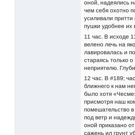
оной, надеялись н
чем себя охотно п
усиливали притти
пушки удобнее их 
11 час. В исходе 
велено лечь на як
лавировалась и п
стараясь только о
неприятелю. Глубин
12 час. В #189; ч
ближнего к нам не
было хотя «Чесме»
присмотря наш ко
помешательство в 
под ветр и надежд
оной приказано от
сажень ил грунт у