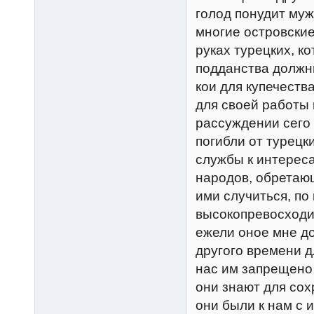
голод понудит муж
многие островские
руках турецких, к
подданства должны
кои для купечества
для своей работы 
рассуждении сего 
погибли от турецк
службы к интереса
народов, обретающ
ими случиться, по
высокопревосходи
ежели оное мне до
другого времени д
нас им запрещено 
они знают для сох
они были к нам с