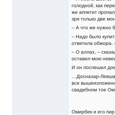
голодной, как пер
же аппетит пропал
зря только две м
– А что же нужно 
– Надо было купит
ответила обжора. –
– О аллах, – сказа
оставил мою невес
И он поспешил до
…Досназар-Левша,
все вышеизложенно
свадебном тое Ом
Омирбек и его пир