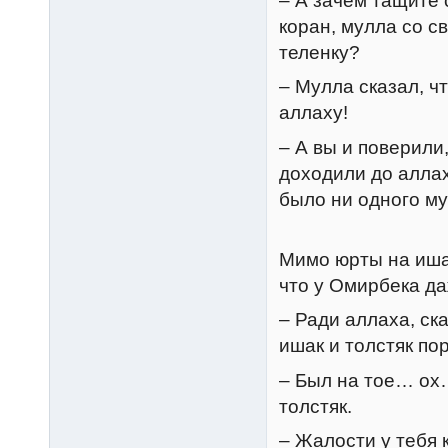
– А зачем тащите 
коран, мулла со с
теленку?
– Мулла сказал, ч
аллаху!
– А вы и поверили
доходили до аллах
было ни одного м
Мимо юрты на ишак
что у Омирбека да
– Ради аллаха, ск
ишак и толстяк по
– Был на тое… о
толстяк.
– Жалости у тебя к