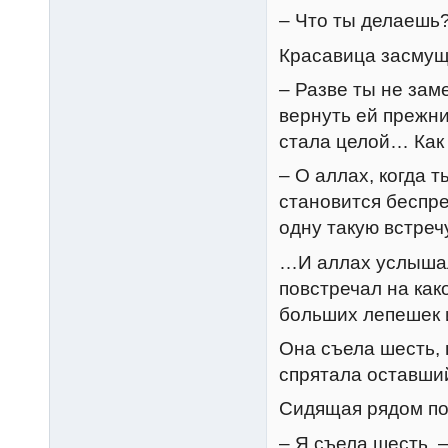
– Что ты делаешь
Красавица засмуща
– Разве ты не зам
вернуть ей прежни
стала целой… Как
– О аллах, когда 
становится беспр
одну такую встреч
…И аллах услышал
повстречал на как
больших лепешек и
Она съела шесть, 
спрятала оставший
Сидящая рядом по
– Я съела шесть, 