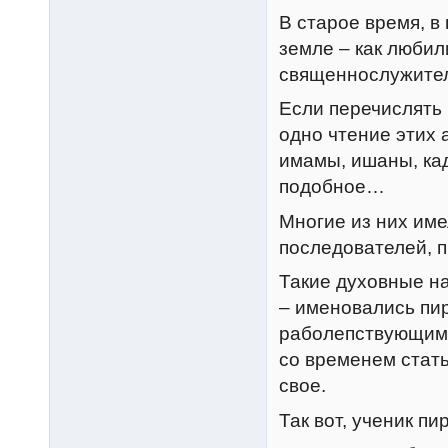
В старое время, в
земле – как люби
священнослужител
Если перечислять 
одно чтение этих 
имамы, ишаны, кад
подобное…
Многие из них име
последователей, 
Такие духовные н
– именовались пи
раболепствующими
со временем стать
свое.
Так вот, ученик пи