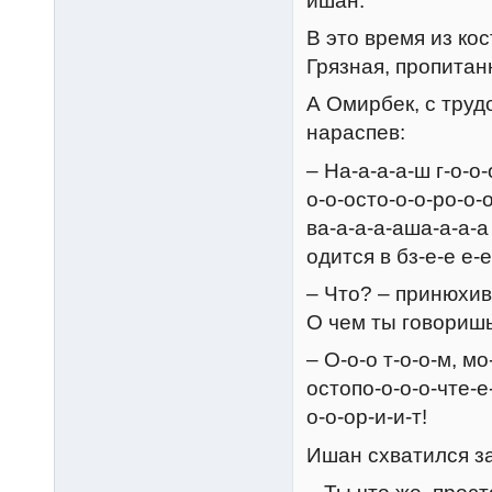
ишан.
В это время из ко
Грязная, пропитан
А Омирбек, с труд
нараспев:
– На-а-а-а-ш г-о-о-
о-о-осто-о-о-ро-о-о
ва-а-а-а-аша-а-а-а 
одится в бз-е-е е-
– Что? – принюхив
О чем ты говориш
– О-о-о т-о-о-м, мо
остопо-о-о-о-чте-е-
о-о-ор-и-и-т!
Ишан схватился за