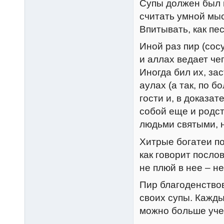
Супы должен был в
считать умной мы
Впитывать, как пес
Иной раз пир (сос
и аллах ведает че
Иногда бил их, за
аулах (а так, по б
гости и, в доказа
собой еще и родс
людьми святыми, 
Хитрые богатеи п
как говорит послов
не плюй в нее – н
Пир благоденство
своих супы. Кажды
можно больше уче