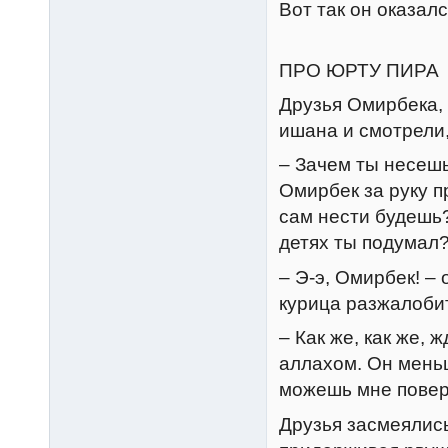
Вот так он оказал
ПРО ЮРТУ ПИРА
Друзья Омирбека, 
ишана и смотрели,
– Зачем ты несешь
Омирбек за руку п
сам нести будешь?
детях ты подумал?
– Э-э, Омирбек! –
курица разжалоби
– Как же, как же, 
аллахом. Он меньш
можешь мне повер
Друзья засмеялись