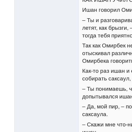
Ишан говорил Оми
– Ты и разговарив
летят, как брызги,
тогда тебя приятн
Так как Омирбек н
отыскивал различ
Омирбека говорит
Как-то раз ишан и
собирать саксаул,
– Ты понимаешь, ч
допытывался ишан
– Да, мой пир, – 
саксаула.
– Скажи мне что-н