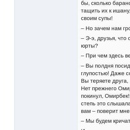
бы, сколько баран
тащить их к ишану
своим супы!
– Но зачем нам гр
– Э-э, друзья, что
юрты?
– При чем здесь в
– Вы полдня посид
глупостью! Даже с
Вы теряете друга,
Нет прежнего Омир
покинул, Омирбек!»
степь это слышала
вам – поверит мне
– Мы будем кричать