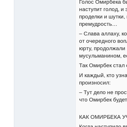
Голос Омирбека бы
наступит голод, и 
проделки и шутки,
премудрость…
– Слава аллаху, к
от очередного воп
юрту, продолжали
мусульманином, е
Так Омирбек стал 
И каждый, кто узн
произносил:
– Тут дело не про
что Омирбек будет
КАК ОМИРБЕКА У
Когда наступило в