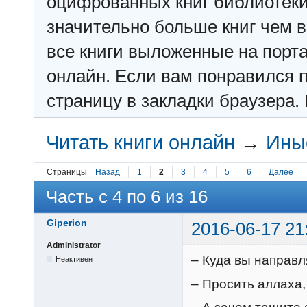
оцифрованных книг библиотеки: f
значительно больше книг чем в 
все книги выложенные на порт
онлайн. Если вам понравился п
страницу в закладки браузера. 
Читать книги онлайн
→
Ины
Страницы
Назад
1
2
3
4
5
6
Далее
Часть с 4 по 6 из 16
Giperion
2016-06-17 21
Administrator
– Куда вы направл
Неактивен
– Просить аллаха,