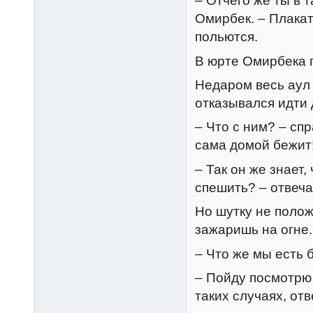
– Отчего же ты в 
Омирбек. – Плакат
польются.
В юрте Омирбека п
Недаром весь аул
отказывался идти 
– Что с ним? – сп
сама домой бежит!
– Так он же знает,
спешить? – отвеч
Но шутку не полож
зажаришь на огне.
– Что же мы есть 
– Пойду посмотрю 
таких случаях, от