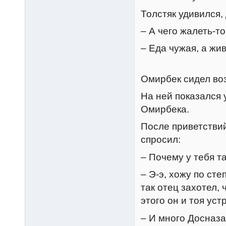
Толстяк удивился,
– А чего жалеть-т
– Еда чужая, а жи
Омирбек сидел воз
На ней показался
Омирбека.
После приветствий
спросил:
– Почему у тебя т
– Э-э, хожу по сте
так отец захотел,
этого он и тоя уст
– И много Досназ