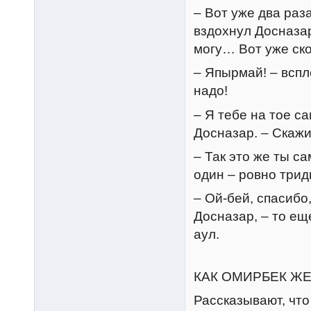
– Вот уже два раза
вздохнул Досназар
могу… Вот уже ско
– Япырмай! – вспл
надо!
– Я тебе на тое с
Досназар. – Скажи
– Так это же ты с
один – ровно трид
– Ой-бей, спасибо,
Досназар, – то ещ
аул.
КАК ОМИРБЕК Ж
Рассказывают, что