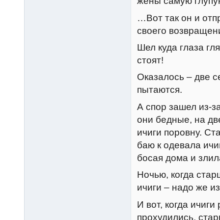
жены самую глупую
…Вот так он и отп
своего возвращен
Шел куда глаза гл
стоят!
Оказалось – две с
пытаются.
А спор зашел из-з
они бедные, на дв
ичиги поровну. Ст
баю к одевала ичи
босая дома и злил
Ночью, когда ста
ичиги – надо же и
И вот, когда ичиг
прохудились, стар