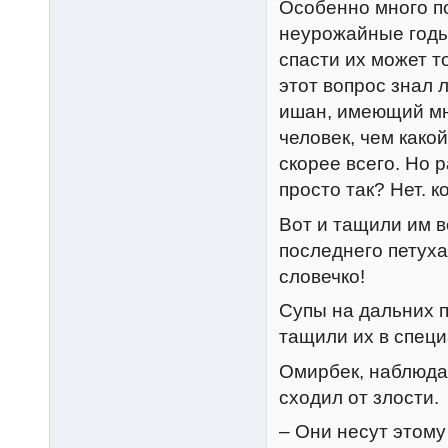
Особенно много п
неурожайные годы
спасти их может т
этот вопрос знал 
ишан, имеющий мно
человек, чем како
скорее всего. Но 
просто так? Нет. к
Вот и тащили им в
последнего петуха
словечко!
Супы на дальних 
тащили их в специ
Омирбек, наблюдая
сходил от злости.
– Они несут этому