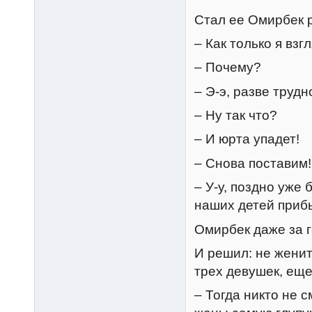
Стал ее Омирбек р
– Как только я взг
– Почему?
– Э-э, разве труд
– Ну так что?
– И юрта упадет!
– Снова поставим!
– У-у, поздно уже 
наших детей прибь
Омирбек даже за г
И решил: не женит
трех девушек, еще
– Тогда никто не с