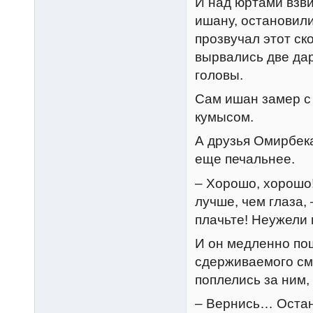
И над юртами взвил
ишану, остановили
прозвучал этот ск
вырвались две дар
головы.
Сам ишан замер с 
кумысом.
А друзья Омирбека
еще печальнее.
– Хорошо, хорошо!
лучше, чем глаза, 
плачьте! Неужели 
И он медленно пош
сдерживаемого сме
поплелись за ним,
– Вернись… Остан