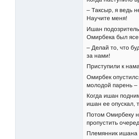
– Таксыр, я ведь н
Научите меня!
Ишан подозрительн
Омирбека был ясен
– Делай то, что б
за нами!
Приступили к нама
Омирбек опустилс
молодой парень –
Когда ишан подним
ишан ее опускал, 
Потом Омирбеку на
пропустить очеред
Племянник ишана у