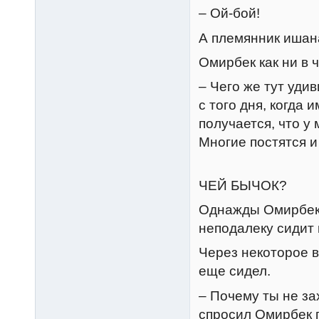
– Ой-бой!
А племянник ишан
Омирбек как ни в 
– Чего же тут уди
с того дня, когда 
получается, что у 
Многие постятся 
ЧЕЙ БЫЧОК?
Однажды Омирбек 
неподалеку сидит 
Через некоторое 
еще сидел.
– Почему ты не за
спросил Омирбек 