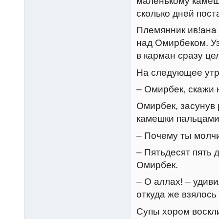
маленькому камешк
сколько дней пост
Племянник ив!ана 
над Омирбеком. Уз
в карман сразу ц
На следующее утр
– Омирбек, скажи 
Омирбек, засунув 
камешки пальцами
– Почему ты молч
– Пятьдесят пять 
Омирбек.
– О аллах! – удив
откуда же взялось
Супы хором воскл