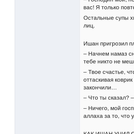
вас! Я только пов
Остальные супы хи
лиц.
Ишан пригрозил пл
– Начнем намаз с
тебе никто не ме
– Твое счастье, ч
оттаскивая коврик 
закончили…
– Что ты сказал? 
– Ничего, мой гос
аллаха за то, что
КАК ИШАН УЧИЛ 