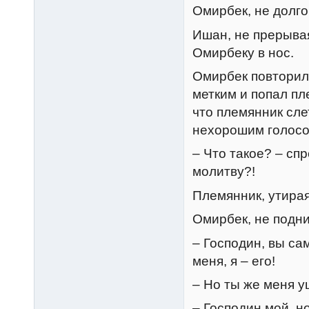
Омирбек, не долго
Ишан, не прерывая
Омирбеку в нос.
Омирбек повторил
метким и попал пл
что племянник сле
нехорошим голосо
– Что такое? – сп
молитву?!
Племянник, утирая
Омирбек, не подни
– Господин, вы са
меня, я – его!
– Но ты же меня у
– Господин мой, н