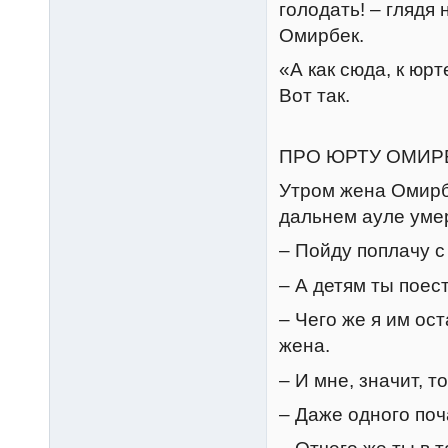
голодать! – глядя
Омирбек.
«А как сюда, к юр
Вот так.
ПРО ЮРТУ ОМИР
Утром жена Омирбе
дальнем ауле уме
– Пойду поплачу с 
– А детям ты поес
– Чего же я им ост
жена.
– И мне, значит, 
– Даже одного поч