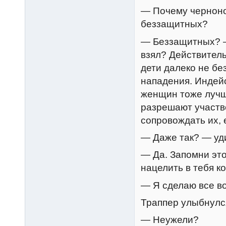
— Почему черноно
беззащитных?
— Беззащитных? —
взял? Действител
дети далеко не б
нападения. Индейс
женщин тоже лучш
разрешают участв
сопровождать их,
— Даже так? — уд
— Да. Запомни эт
нацелить в тебя к
— Я сделаю все в
Траппер улыбнулс
— Неужели?