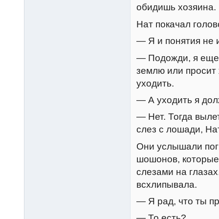
обидишь хозяина.
Нат покачал голов
— Я и понятия не
— Подожди, я еще 
землю или просит 
уходить.
— А уходить я до
— Нет. Тогда выле
слез с лошади, На
Они услышали пог
шошонов, которые
слезами на глазах
всхлипывала.
— Я рад, что ты п
— То есть?