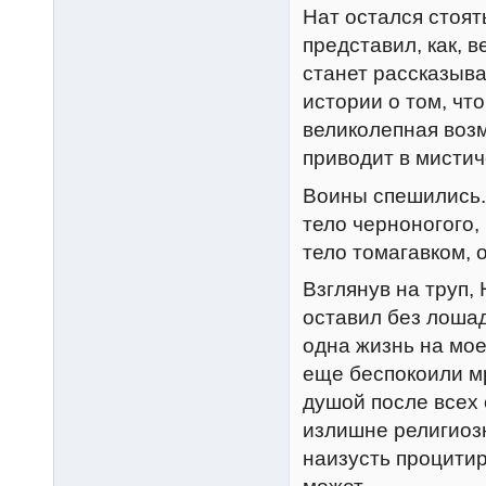
Нат остался стоят
представил, как, 
станет рассказыв
истории о том, чт
великолепная возм
приводит в мистич
Воины спешились. 
тело черноногого, 
тело томагавком, 
Взглянув на труп,
оставил без лошад
одна жизнь на мое
еще беспокоили мр
душой после всех 
излишне религиозн
наизусть процитир