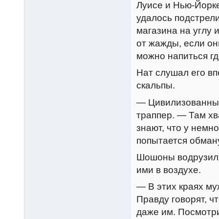
Луисе и Нью-Йорке
удалось подстрели
магазина на углу 
от жажды, если он
можно напиться гд
Нат слушал его вп
скальпы.
— Цивилизованные
траппер. — Там хва
знают, что у немно
попытается обману
Шошоны водрузили 
ими в воздухе.
— В этих краях му
Правду говорят, ч
даже им. Посмотри