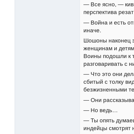
— Все ясно, — кив
перспектива резат
— Война и есть от
иначе.
Шошоны наконец з
женщинам и детям
Воины подошли к 
разговаривать с н
— Что это они де
сбитый с толку в
безжизненными те
— Они рассказываю
— Но ведь…
— Ты опять думаеш
индейцы смотрят н