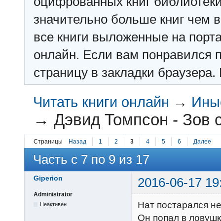
оцифрованных книг библиотеки: f
значительно больше книг чем в 
все книги выложенные на порт
онлайн. Если вам понравился п
страницу в закладки браузера. 
Читать книги онлайн
→
Ины
→
Дэвид Томпсон - Зов
Страницы
Назад
1
2
3
4
5
6
Далее
Часть с 7 по 9 из 17
Giperion
2016-06-17 19
Administrator
Нат постарался не
Неактивен
Он попал в ловушк