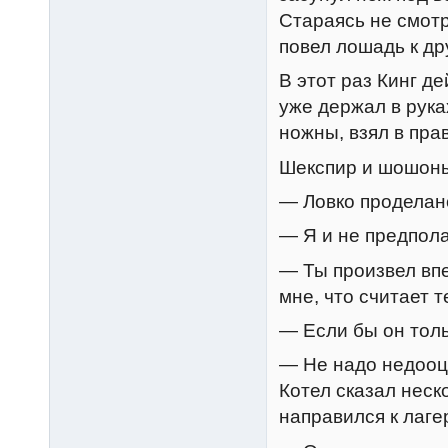
Стараясь не смотр
повел лошадь к др
В этот раз Кинг д
уже держал в рука
ножны, взял в пра
Шекспир и шошоны
— Ловко проделано
— Я и не предпола
— Ты произвел впе
мне, что считает 
— Если бы он тол
— Не надо недооце
Котел сказал неск
направился к лаг