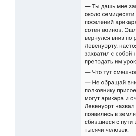
— Ты дашь мне за
около семидесяти 
поселений арикара
сотен воинов. Эш
вернулся вниз по 
Левенуорту, насто
захватил с собой 
преподать им урок
— Что тут смешно
— Не обращай вним
полковнику присое
могут арикара и о
Левенуорт назвал 
появились в земля
сбившиеся с пути 
тысячи человек.