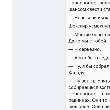
Черноногие, конеч
шансом свести ст
— Нельзя ли им к
Шекспир усмехнул
— Многие белые и
Даже мы с тобой.
— Я серьезно.
— А что бы ты сд
— Ну, я бы собрал
Канаду.
— Ну вот, ты опят
собираешься взят
Черноногие — сам
равнинах. Они то 
шошонов. Они прис