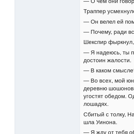
— О чем они гово
Траппер усмехнул
— Он велел ей по
— Почему, ради вс
Шекспир фыркнул,
— Я надеюсь, ты п
достоин жалости.
— В каком смысле
— Во всех, мой юн
деревню шошонов.
угостят обедом. О
лошадях.
Сбитый с толку, Н
шла Уинона.
— Я жду от тебя о