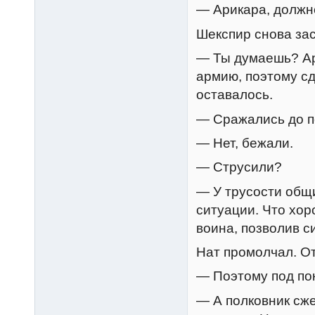
— Арикара, должн
Шекспир снова за
— Ты думаешь? Ари
армию, поэтому сд
оставалось.
— Сражались до п
— Нет, бежали.
— Струсили?
— У трусости общи
ситуации. Что хор
воина, позволив с
Нат промолчал. От
— Поэтому под пок
— А полковник сже