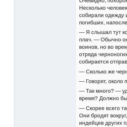
Очевидно, похоро
Несколько человек
собирали одежду 
погибших, напосле
— Я слышал тут ко
плач. — Обычно о
воинов, но во вр
отряда черноногих
собирается отправ
— Сколько же чер
— Говорят, около 
— Так много? — уд
время? Должно быт
— Скорее всего та
Они бродят вокруг
индейцев других пл