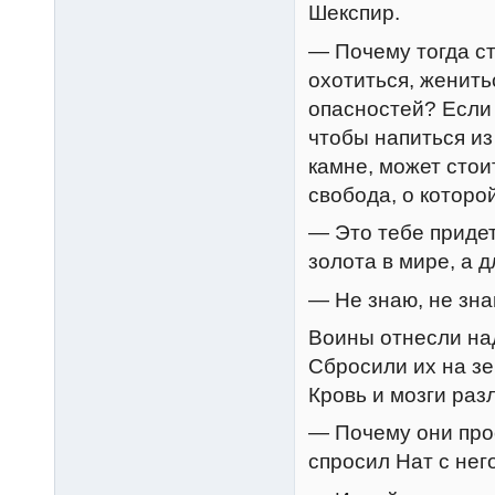
Шекспир.
— Почему тогда ст
охотиться, женить
опасностей? Если 
чтобы напиться из
камне, может стои
свобода, о которо
— Это тебе приде
золота в мире, а д
— Не знаю, не зн
Воины отнесли над
Сбросили их на зе
Кровь и мозги раз
— Почему они прос
спросил Нат с нег