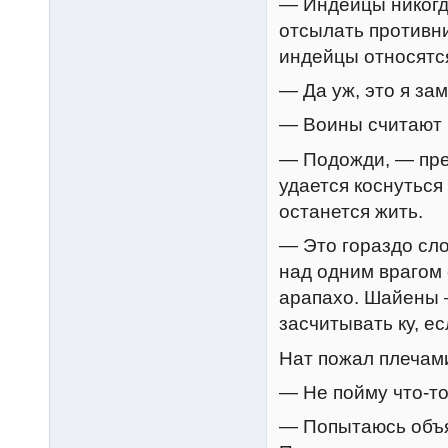
— Индейцы никогд
отсылать противн
индейцы относятся
— Да уж, это я зам
— Воины считают 
— Подожди, — прер
удается коснуться
останется жить.
— Это гораздо сл
над одним врагом 
арапахо. Шайены 
засчитывать ку, ес
Нат пожал плечам
— Не пойму что-т
— Попытаюсь объя