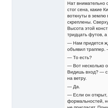
Нат внимательно 
стог сена, какие 
воткнуты в землю 
скреплены. Сверху
Высота этой конс
тридцать футов, а
— Нам придется жд
объявил траппер. —
— То есть?
— Вот несколько о
Видишь вход? — с
на ветру.
— Да.
— Если он открыт,
формальностей, но
не пригласят. По