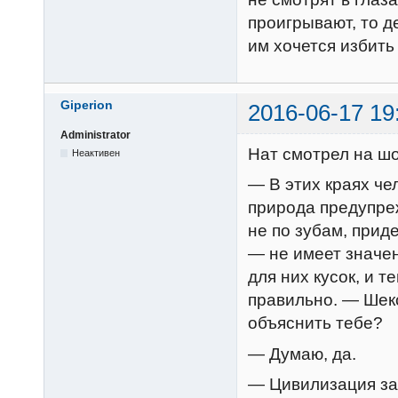
проигрывают, то д
им хочется избить
Giperion
2016-06-17 19
Administrator
Нат смотрел на шо
Неактивен
— В этих краях че
природа предупреж
не по зубам, прид
— не имеет значе
для них кусок, и 
правильно. — Шек
объяснить тебе?
— Думаю, да.
— Цивилизация за