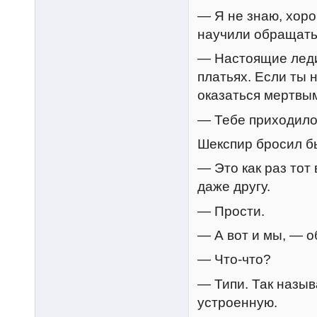
— Я не знаю, хоро
научили обращать
— Настоящие леди
платьях. Если ты
оказаться мертвы
— Тебе приходило
Шекспир бросил бы
— Это как раз тот
даже другу.
— Прости.
— А вот и мы, — о
— Что-что?
— Типи. Так назыв
устроенную.