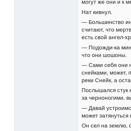
могут же они и к 
Нат кивнул.
— Большинство ин
считают, что мерт
есть свой ангел-х
— Подожди-ка мину
что они шошоны.
— Сами себя они 
снейками, может, 
реки Снейк, а ост
Послышался стук к
за черноногими, в
— Давай устроимс
может затянуться 
Он сел на землю, 