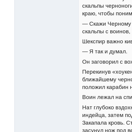
скальпы черноноги
краю, чтобы поним
— Скажи Черному К
скальпы с воинов,
Шекспир важно ки
— Я так и думал.
Он заговорил с во
Перекинув «хоукен
ближайшему черно
положил карабин 
Воин лежал на сп
Нат глубоко вздох
индейца, затем по
Закапала кровь. С
засунул нож под в