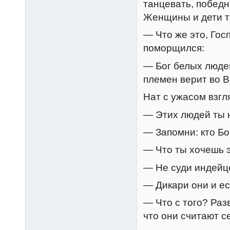
танцевать, победн
Женщины и дети т
— Что же это, Гос
поморщился:
— Бог белых людей
племен верит во В
Нат с ужасом взгл
— Этих людей ты
— Запомни: кто Бо
— Что ты хочешь 
— Не суди индейц
— Дикари они и ест
— Что с того? Раз
что они считают 