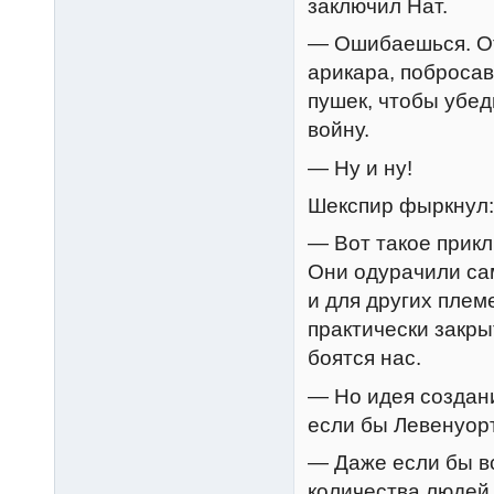
заключил Нат.
— Ошибаешься. От
арикара, побросав
пушек, чтобы убед
войну.
— Ну и ну!
Шекспир фыркнул:
— Вот такое прикл
Они одурачили сам
и для других плем
практически закр
боятся нас.
— Но идея создан
если бы Левенуорт
— Даже если бы вс
количества людей,