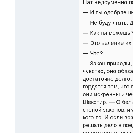
Нат недоуменно п
— И ты одобряешь
— Не буду лгать. 
— Как ты можешь
— Это веление их
— Что?
— Закон природы, 
чувство, оно обяз
достаточно долго.
гордятся тем, что
они искренны и ч
Шекспир. — О белы
стеной законов, и
кого-то. И если в
решать дело в пое
не смотрят в глаз