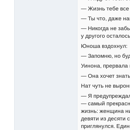
— Жизнь тебе все 
— Ты что, даже н
— Никогда не забы
у другого осталос
Юноша вздохнул:
— Запомню, но буд
Уинона, прервала и
— Она хочет знать,
Нат чуть не вырон
— Я предупреждал 
— самый прекрасны
жизнь: женщина ни
девяти из десяти 
приглянулся. Един