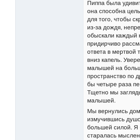
Пиппа была удивит
она способна цел
для того, чтобы с
из-за дождя, неп
обыскали каждый к
придирчиво рассма
ответа в мертвой 
вниз капель. Увер
малышей на больш
пространство по д
бы четыре раза пе
Тщетно мы загляды
малышей.
Мы вернулись домо
измучившись душой
большей силой. Я 
старалась мысленн