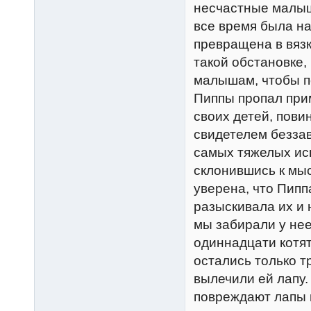
несчастные малыши
все время была на
превращена в вязк
такой обстановке,
малышам, чтобы п
Пиппы пропал прим
своих детей, пови
свидетелем беззав
самых тяжелых ис
склонившись к мыс
уверена, что Пипп
разыскивала их и н
мы забирали у нее
одиннадцати котят
остались только т
вылечили ей лапу.
повреждают лапы 