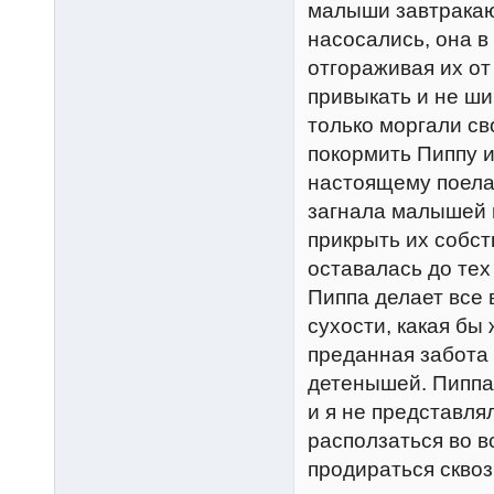
малыши завтракают
насосались, она в
отгораживая их от
привыкать и не ши
только моргали с
покормить Пиппу и
настоящему поела
загнала малышей 
прикрыть их собс
оставалась до тех 
Пиппа делает все
сухости, какая бы 
преданная забота
детенышей. Пиппа
и я не представлял
расползаться во в
продираться сквоз