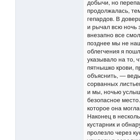
добычи, но перепа
продолжалась, те
гепардов. В довер
и рычал всю ночь з
внезапно все смол
позднее мы не наш
облегчения я пошл
указывало на то, 
пятнышко крови, п
объяснить, — ведь
сорванных листьев
и мы, ночью услы
безопасное место.
которое она могла
Наконец в несколь
кустарник и обнар
пролезло через ку