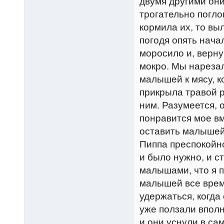
двумя другими он
трогательно погло
кормила их, то вы
погодя опять нача
моросило и, верну
мокро. Мы нарезал
малышей к мясу, к
прикрыла травой 
ним. Разумеется, 
понравится мое вм
оставить малышей 
Пиппа преспокойно
и было нужно, и с
малышами, что я п
малышей все время
удержаться, когда
уже ползали вполн
и они уснули в с