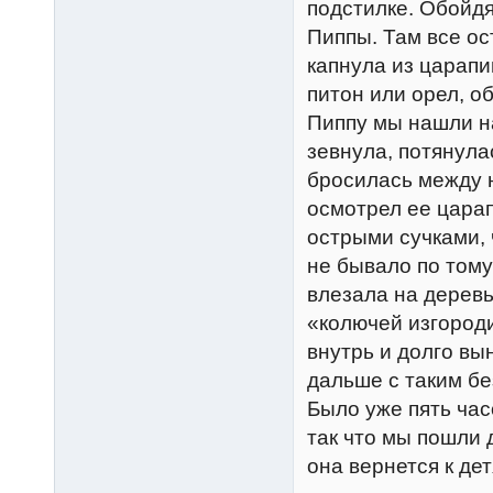
подстилке. Обойдя
Пиппы. Там все ос
капнула из царап
питон или орел, о
Пиппу мы нашли на
зевнула, потянула
бросилась между н
осмотрел ее царап
острыми сучками, 
не бывало по тому
влезала на деревь
«колючей изгороди
внутрь и долго вы
дальше с таким бе
Было уже пять час
так что мы пошли 
она вернется к дет