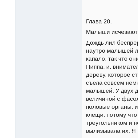
Глава 20.
Малыши исчезают
Дождь лил беспрер
наутро малышей ле
капало, так что о
Пиппа, и, внимат
дереву, которое с
съела совсем немн
малышей. У двух 
величиной с фасол
половые органы, и 
клещи, потому чт
треугольником и н
вылизывала их. Я 