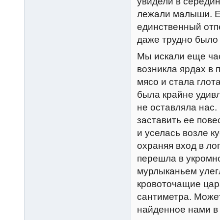
увидели в середин
лежали малыши. Е
единственный отпе
даже трудно было 
Мы искали еще час
возникла ярдах в 
мясо и стала глота
была крайне удивл
не оставляла нас.
заставить ее пове
и уселась возле к
охраняя вход в ло
перешла в укромно
мурлыканьем улегл
кровоточащие цар
сантиметра. Может
найденное нами в 