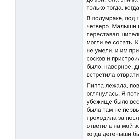
только тогда, когд
В полумраке, под г
четверо. Малыши 
переставая шипели
могли ее сосать. 
не умели, и им пр
сосков и пристрои
было, наверное, д
встретила отврати
Пиппа лежала, пов
оглянулась, Я пот
убежище было всег
была там не первы
проходила за посл
ответила на мой з
когда детеныши бы