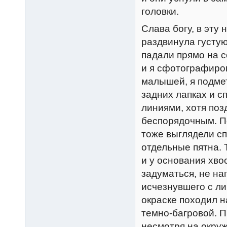
головки.
Слава богу, в эту
раздвинула густую
падали прямо на 
и я сфотографиро
малышей, я подмет
задних лапках и 
линиями, хотя поз
беспорядочным. По
тоже выглядели с
отдельные пятна. 
и у основания хво
задуматься, не на
исчезнувшего с ли
окраске походил н
темно-багровой. П
несмотря на окру