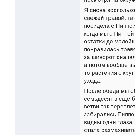
Я снова воспользо
свежей травой, та
посидела с Пиппой
когда мы с Пиппой
остатки до малейш
понравилась травя
за шиворот сначал
а потом вообще вы
то растения с кру
ухода.
После обеда мы о
семьдесят в еще б
ветви так перепле
забирались Пиппе 
видны одни глаза,
стала размахивать