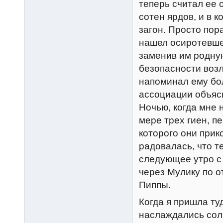
теперь считал ее 
сотен ярдов, и в к
загон. Просто пор
нашел осиротевшег
заменив им родну
безопасности возл
напоминал ему бо
ассоциации объяс
Ночью, когда мне 
мере трех гиен, 
которого они прик
радовалась, что т
следующее утро с
через Мулику по о
Пиппы.
Когда я пришла туд
наслаждались сол