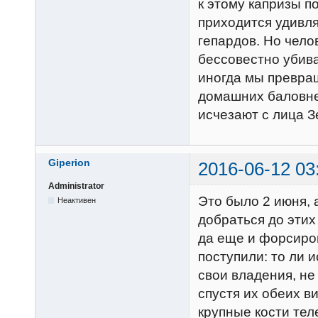
к этому капризы п
приходится удивл
гепардов. Но чело
бессовестно убива
иногда мы превра
домашних баловней
исчезают с лица З
Giperion
2016-06-12 03
Administrator
Это было 2 июня, 
Неактивен
добраться до этих
да еще и форсиров
поступили: то ли 
свои владения, не
спустя их обеих в
крупные кости тел