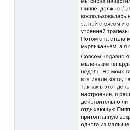
мы снова навестил
Пиппе, должно быт
воспользовалась 
за ней с мясом и 
утренней трапезы 
Потом она стала к
мурлыканьем, а я 
Совсем недавно я 
маленькие гепарды
недель. На моих г
втягивали когти, 
так как в этот де
настроении, я реш
действительно ли 
отдыхающую Пиппу
притоптанную вокр
одного из малышей