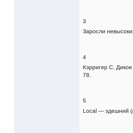
3
Заросли невысоких
4
Кэрригер С. Дикое
78.
5
Local — здешний (