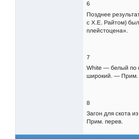
6
Позднее результа
с X.Е. Райтом) бы
плейстоцена».
7
White — белый по
широкий. — Прим.
8
Загон для скота и
Прим. перев.