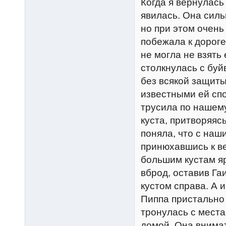
Когда я вернулась
явилась. Она силь
но при этом очень
побежала к дороге
не могла не взять 
столкнулась с буй
без всякой защиты
известными ей спо
трусила по нашему
куста, притворяяс
поняла, что с наш
принюхавшись к ве
большим кустам яр
вброд, оставив Гаи
кустом справа. А 
Пиппа пристально
тронулась с места
домой. Она внима