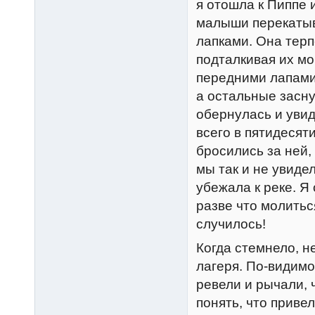
я отошла к Пиппе 
малыши перекатыва
лапками. Она тер
подталкивая их мо
передними лапами;
а остальные засну
обернулась и увид
всего в пятидесяти
бросились за ней,
мы так и не увидел
убежала к реке. Я
разве что молитьс
случилось!
Когда стемнело, н
лагеря. По-видимо
ревели и рычали, 
понять, что привел