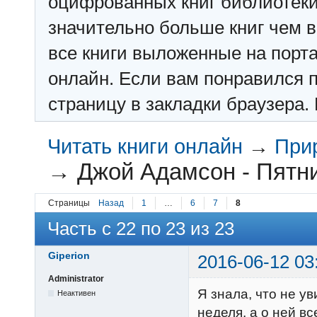
оцифрованных книг библиотеки: f
значительно больше книг чем в 
все книги выложенные на порт
онлайн. Если вам понравился п
страницу в закладки браузера. 
Читать книги онлайн
→
При
→
Джой Адамсон - Пятн
Страницы
Назад
1
…
6
7
8
Часть с 22 по 23 из 23
Giperion
2016-06-12 03
Administrator
Я знала, что не ув
Неактивен
неделя, а о ней вс