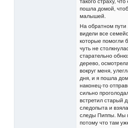
такого страху, что
пошла домой, что
малышей.
На обратном пути 
видели все семей
которые помогли б
чуть не столкнулас
старательно обню
дерево, осмотрела
вокруг меня, улег
дня, и я пошла до
наконец-то отправ
сильно проголодал
встретил старый д
следопыта и взяла
следы Пиппы. Мы н
потому что там уж