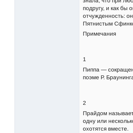
знала, что при лю
подругу, и как бы 
отчужденность: он
Пятнистым Сфинк
Примечания
1
Пиппа — сокращенн
поэме Р. Браунинг
2
Прайдом называетс
одну или нескольк
охотятся вместе.