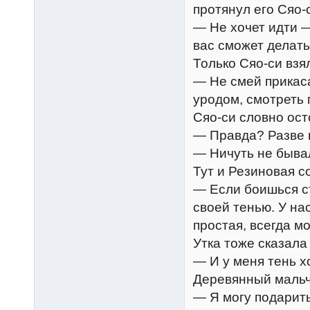
протянул его Сяо-
— Не хочет идти —
вас сможет делать,
Только Сяо-си взял
— Не смей прикаса
уродом, смотреть 
Сяо-си словно ост
— Правда? Разве н
— Ничуть не быва
Тут и Резиновая с
— Если боишься ст
своей тенью. У на
простая, всегда мо
Утка тоже сказала
— И у меня тень х
Деревянный мальч
— Я могу подарить