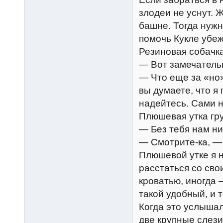
злодеи не уснут. 
башне. Тогда нужно
помочь Кукле убеж
Резиновая собачк
— Вот замечательн
— Что еще за «но
вы думаете, что я 
надейтесь. Сами н
Плюшевая утка гру
— Без тебя нам ни 
— Смотрите-ка, —
Плюшевой утке я н
расстаться со св
кроватью, иногда 
такой удобный, и 
Когда это услышал
две крупные слези