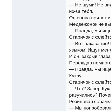
— Не шуми! Не вид
из-за тебя.
Он снова приложил
Медвежонок не вы
— Правда, мы ищем
Старичок с флейт
— Вот наказание! 
языком! Ищут меня
И он, закрыв глаза
Переждав немного,
— Правда, мы ищем
Куклу.
Старичок с флейт
— Что? Запер Кук
разучились? Поче
Резиновая собачка
— Мы попробовали,