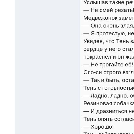
Услышав такие реч
— Не смей резать!
Медвежонок замет
— Она очень злая,
— Я протестую, не
Увидев, что Тень 
сердце у него стал
покраснел и он жа
— Не трогайте её!
Сяо-си строго взгл
— Так и быть, ост
Тень с готовность
— Ладно, ладно, 
Резиновая собачка
— И дразниться не
Тень опять соглас
— Хорошо!