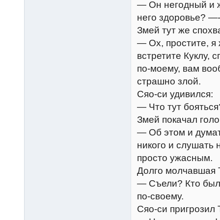
— Он негодный и 
него здоровье? —
Змей тут же спохв
— Ох, простите, я 
встретите Куклу, 
по-моему, вам воо
страшно злой.
Сяо-си удивился:
— Что тут бояться
Змей покачал голо
— Об этом и думат
никого и слушать 
просто ужасным.
Долго молчавшая Т
— Съели? Кто был 
по-своему.
Сяо-си пригрозил 