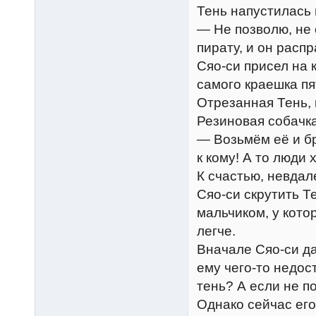
Тень напустилась 
— Не позволю, не
пирату, и он распр
Сяо-си присел на 
самого краешка пя
Отрезанная Тень, 
Резиновая собачк
— Возьмём её и бр
к кому! А то люди 
К счастью, невдал
Сяо-си скрутить Те
мальчиком, у кото
легче.
Вначале Сяо-си да
ему чего-то недос
тень? А если не п
Однако сейчас его