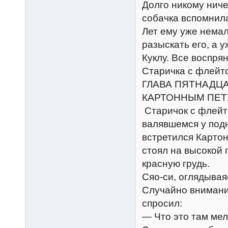
Долго никому ниче
собачка вспомнила
Лет ему уже немал
разыскать его, а у
Куклу. Все воспря
Старичка с флейт
ГЛАВА ПЯТНАДЦА
КАРТОННЫМ ПЕ
Старичок с флейт
валявшемся у подн
встретился Карто
стоял на высокой 
красную грудь.
Сяо-си, оглядывая
Случайно внимание
спросил:
— Что это там мел