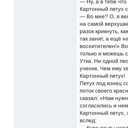
— Ну, а в тебе чт
Картонный петух 
— Во мне? О, я ве
на самой верхушке
разок крикнуть, ка
так занят, а ещё н
восхитителен!» Во
только и можешь с
Утка. Ни одной пе
ученик. Чем ему х
Картонный петух!
Петух под конец 
поток своего крас
сказал: «Нам нужн
согласились и не
Картонный петух,
вслед:
— Куда же вы уход