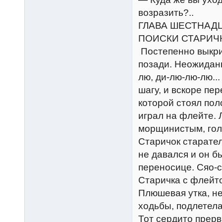
возразить?..
ГЛАВА ШЕСТНАД
ПОИСКИ СТАРИЧ
Постепенно выкри
позади. Неожиданн
лю, ди-лю-лю-лю..
шагу, и вскоре пе
которой стоял по
играл на флейте. 
морщинистым, голо
Старичок старател
не давался и он б
переносице. Сяо-с
Старичка с флейто
Плюшевая утка, не
ходьбы, подлетела
Тот сердито прерв