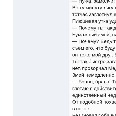
— Ну-ка, замолчи!
В эту минуту лягу
тотчас заглотнул 
Плюшевая утка уд
— Почему ты так 
Бумажный змей, на
— Почему? Ведь то
съем его, что буд
он тоже мой друг.
Ты так быстро заг
нет, проворчал Ме
Змей немедленно 
— Браво, браво! Т
глотаю я действит
единственный нед
От подобной похв
в покое.
Резиновая собачка