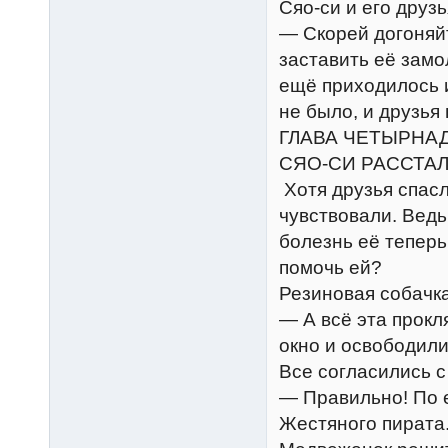
Сяо-си и его друз
— Скорей догоняйт
заставить её зам
ещё приходилось и
не было, и друзья
ГЛАВА ЧЕТЫРНАД
СЯО-СИ РАССТА
Хотя друзья спасл
чувствовали. Ведь,
болезнь её теперь
помочь ей?
Резиновая собачк
— А всё эта прокл
окно и освободили
Все согласились с
— Правильно! По е
Жестяного пирата