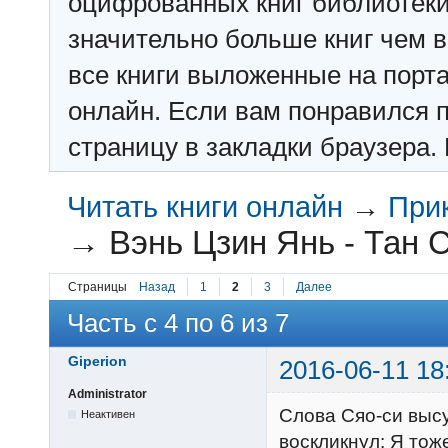
оцифрованных книг библиотеки: f
значительно больше книг чем в 
все книги выложенные на порт
онлайн. Если вам понравился п
страницу в закладки браузера. 
Читать книги онлайн
→
При
→
Вэнь Цзин Янь - Тан 
Страницы
Назад
1
2
3
Далее
Часть с 4 по 6 из 7
Giperion
2016-06-11 18
Administrator
Слова Сяо-си высу
Неактивен
воскликнул: Я тож