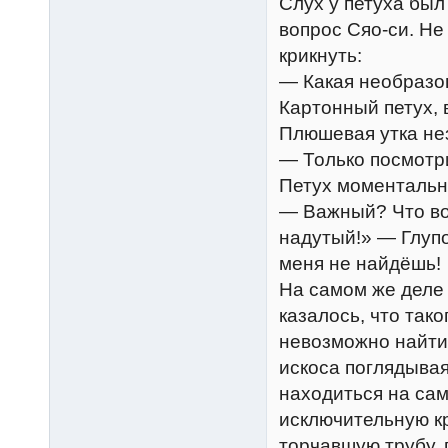
Слух у петуха был
вопрос Сяо-си. Не
крикнуть:
— Какая необразов
Картонный петух,
Плюшевая утка не
— Только посмотри
Петух моментальн
— Важный? Что во
надутый!» — Глупо
меня не найдёшь!
На самом же деле 
казалось, что тако
невозможно найти 
искоса поглядывая
находиться на сам
исключительную к
торчавшую трубу, 