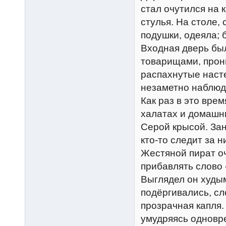
стал очутился на 
стулья. На столе, 
подушки, одеяла; 
Входная дверь был
товарищами, прон
распахнутые наст
незаметно наблюда
Как раз в это вре
халатах и домашн
Серой крысой. Зан
кто-то следит за н
Жестяной пират о
прибавлять слово «
Выглядел он худым
подёргивались, сл
прозрачная капля.
умудряясь одновре