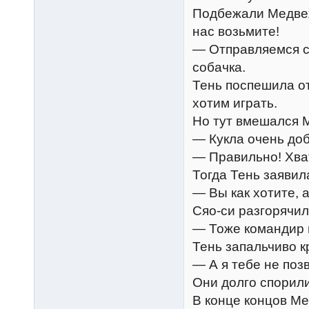
Подбежали Медвеж
нас возьмите!
— Отправляемся с
собачка.
Тень поспешила от
хотим играть.
Но тут вмешался 
— Кукла очень доб
— Правильно! Хват
Тогда Тень заявил
— Вы как хотите, а
Сяо-си разгорячил
— Тоже командир 
Тень запальчиво к
— А я тебе не поз
Они долго спорили
В конце концов М