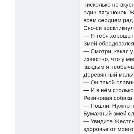
нисколько не вкусн
один лягушонок. Ж
всем сердцем рад 
Сяо-си воскликнул
— Я тебя хорошо 
Змей обрадовался
— Смотри, какая у
известно, что у ме
каждым я необычай
Деревянный мальч
— Он такой славн
— И в нём столько
Резиновая собака 
— Пошли! Нужно п
Бумажный змей сл
— Увидите Жестяно
здоровье от моего