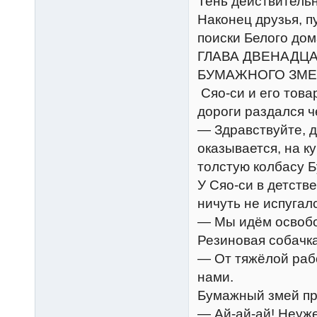
Тень действительн
Наконец друзья, п
поиски Белого дом
ГЛАВА ДВЕНАДЦА
БУМАЖНОГО ЗМ
Сяо-си и его това
дороги раздался ч
— Здравствуйте, д
оказывается, на к
толстую колбасу 
У Сяо-си в детстве
ничуть не испугал
— Мы идём освобо
Резиновая собачка
— От тяжёлой рабо
нами.
Бумажный змей пр
— Ай-ай-ай! Неуже