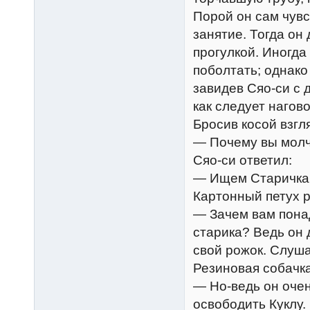
Порой он сам чувс
занятие. Тогда он
прогулкой. Иногда
поболтать; однако
завидев Сяо-си с 
как следует нагов
Бросив косой взгля
— Почему вы молч
Сяо-си ответил:
— Ищем Старичка 
Картонный петух 
— Зачем вам пона
старика? Ведь он д
свой рожок. Слуша
Резиновая собачка
— Но-ведь он очен
освободить Куклу.