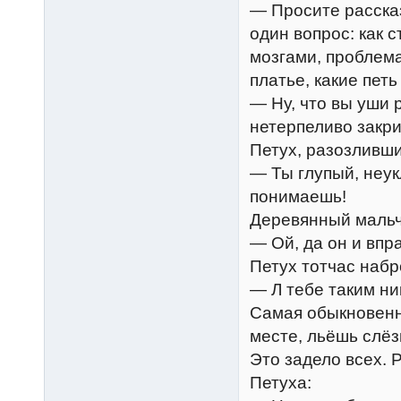
— Просите рассказ
один вопрос: как 
мозгами, проблема
платье, какие петь 
— Ну, что вы уши 
нетерпеливо закр
Петух, разозливши
— Ты глупый, неук
понимаешь!
Деревянный мальч
— Ой, да он и впр
Петух тотчас набр
— Л тебе таким ник
Самая обыкновенна
месте, льёшь слёз
Это задело всех. 
Петуха: