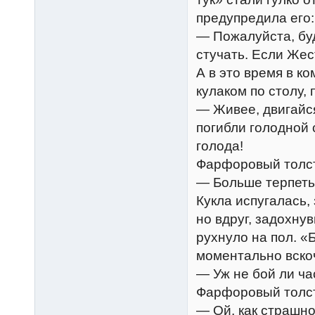
предупредила его:
— Пожалуйста, буд
стучать. Если Жес
А в это время в к
кулаком по столу, 
— Живее, двигайся
погибли голодной 
голода!
Фарфоровый толст
— Больше терпеть 
Кукла испугалась,
но вдруг, задохну
рухнуло на пол. «
моментально вско
— Уж не бой ли ча
Фарфоровый толстя
— Ой, как страшно!