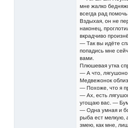
мне жалко бедняж
всегда рад помочь 
Вздыхая, он не пе
наконец, проглот
вкрадчиво произнё
— Так вы идёте сп
попадись мне сей
вами.
Плюшевая утка сп
— А что, лягушоно
Медвежонок облиз
— Похоже, что я п
— Ах, есть лягушон
угощаю вас. — Бум
— Одна умная и б
рыба ест мелкую,
змею, как мне, ли