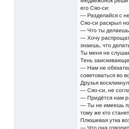
Медвежонок решит
его Сяо-си:
— Разделайся с не
Сяо-си раскрыл но
— Что ты делаешь
— Хочу распрощать
знаешь, что делат
Ты меня не слушае
Тень заискивающе
— Нам не обязател
советоваться во в
Друзья воскликнул
— Сяо-си, не согл
— Придётся нам р
— Ты не имеешь пр
тому же кто стане
Плюшевая утка во
— Что она говорит