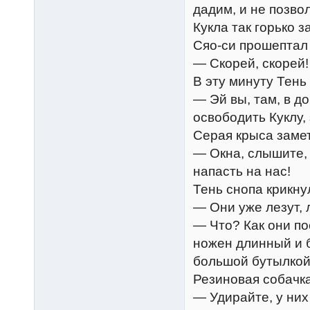
дадим, и не позвол
Кукла так горько 
Сяо-си прошептал
— Скорей, скорей!
В эту минуту Тень
— Эй вы, там, в д
освободить Куклу,
Серая крыса замет
— Окна, слышите, 
напасть на нас!
Тень снопа крикну
— Они уже лезут, 
— Что? Как они п
ножен длинный и 
большой бутылкой.
Резиновая собачка
— Удирайте, у них