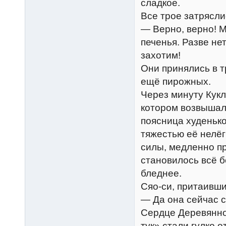
сладкое.
Все трое затрясли
— Верно, верно! М
печенья. Разве не
захотим!
Они принялись в т
ещё пирожных.
Через минуту Кукл
котором возвышала
поясница худенько
тяжестью её нелёг
силы, медленно п
становилось всё 
бледнее.
Сяо-си, притаивши
— Да она сейчас с
Сердце Деревянног
тук» стали гулко 