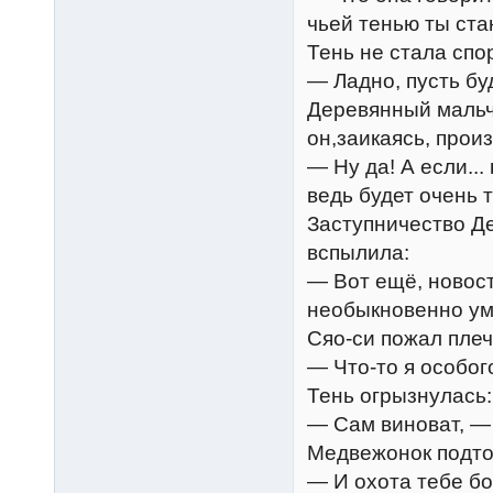
чьей тенью ты ст
Тень не стала спо
— Ладно, пусть бу
Деревянный мальч
он,заикаясь, произ
— Ну да! А если... 
ведь будет очень 
Заступничество Де
вспылила:
— Вот ещё, новост
необыкновенно умн
Сяо-си пожал пле
— Что-то я особог
Тень огрызнулась:
— Сам виноват, — 
Медвежонок подто
— И охота тебе бо