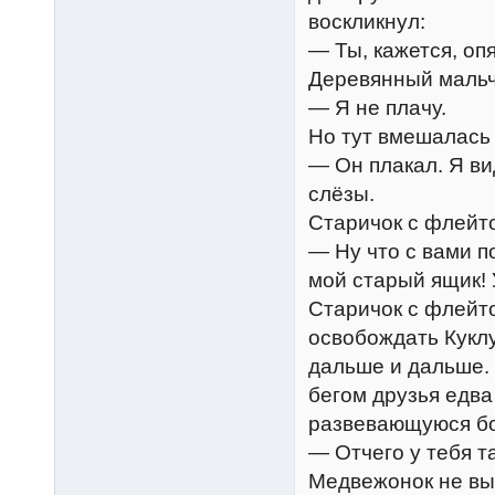
воскликнул:
— Ты, кажется, оп
Деревянный мальч
— Я не плачу.
Но тут вмешалась
— Он плакал. Я ви
слёзы.
Старичок с флейт
— Ну что с вами п
мой старый ящик! 
Старичок с флейт
освобождать Куклу
дальше и дальше. 
бегом друзья едва
развевающуюся бо
— Отчего у тебя 
Медвежонок не вы