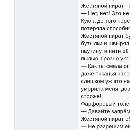
Жестяной пират гн
— Нет, нет! Это не
Кукла до того пер
потеряла способно
Жестяной пират б
бутылки и швырял 
паутину, и нити е
пылью. Грозно ука
— Как ты смела оп
даже тиканья часо
слишком уж это на
уморила меня, дов
строже!
Фарфоровый толст
— Давайте запрём 
Жестяной пират о
— Не разрешим ей 