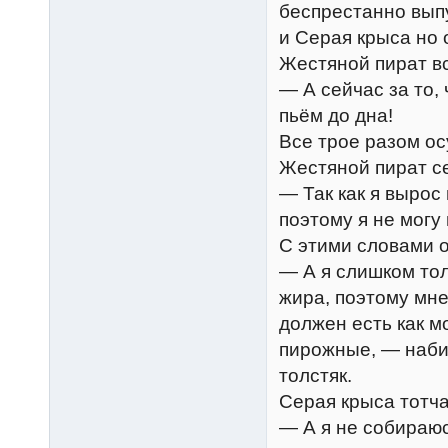
беспрестанно вып
и Серая крыса но 
Жестяной пират вс
— А сейчас за то, 
пьём до дна!
Все трое разом о
Жестяной пират се
— Так как я вырос
поэтому я не могу
С этими словами 
— А я слишком тол
жира, поэтому мне
должен есть как м
пирожные, — наби
толстяк.
Серая крыса тотча
— А я не собираюс