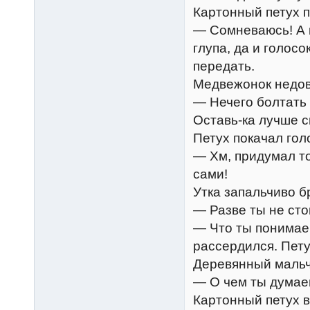
Картонный петух п
— Сомневаюсь! А к
глупа, да и голосо
передать.
Медвежонок недов
— Нечего болтать 
Оставь-ка лучше с
Петух покачал гол
— Хм, придумал то
сами!
Утка запальчиво б
— Разве ты не сто
— Что ты понимаеш
рассердился. Пету
Деревянный мальч
— О чем ты думае
Картонный петух 