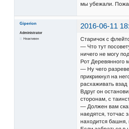
мы убежали. Пожал
Giperion
2016-06-11 18
Administrator
Старичок с флейто
Неактивен
— Что тут посовет
ничего не могу по
Рот Деревянного м
— Ну чего разреве
прикрикнул на нег
расхаживать взад 
Вдруг он останови
сторонам, с таин
— Должен вам сказ
наедятся, тотчас 
находится башня, 
Если забраться в 