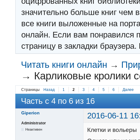
оцифрованных книг библиотеки: f
значительно больше книг чем в 
все книги выложенные на порт
онлайн. Если вам понравился п
страницу в закладки браузера. 
Читать книги онлайн
→
При
→
Карликовые кролики с
Страницы
Назад
1
2
3
4
5
6
Далее
Часть с 4 по 6 из 16
Giperion
2016-06-11 16
Administrator
Клетки и вольеры
Неактивен