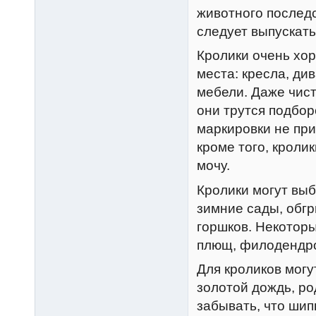
животного последс
следует выпускать
Кролики очень хо
места: кресла, ди
мебели. Даже чис
они трутся подбор
маркировки не при
кроме того, кроли
мочу.
Кролики могут вы
зимние сады, обгр
горшков. Некоторы
плющ, филодендр
Для кроликов могу
золотой дождь, ро
забывать, что шип