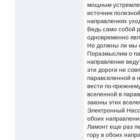
мощным устремлен
источник полезной
направлениях уход
Ведь само собой р
одновременно явл
Но должны ли мы 
Поразмыслим о па
направлении ведут
эти дороги не сов
паравселенной в н
вести по-прежнему
вселенной в парав
законы этих всел
Электронный Насос
обоих направлени
Ламонт еще раз пе
гору в обоих напр