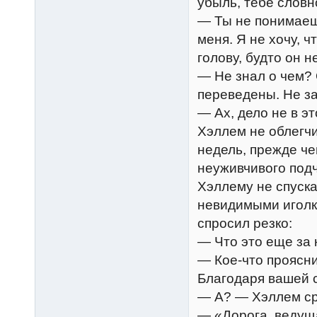
убыль, тебе словно
— Ты не понимаеш
меня. Я не хочу, ч
голову, будто он н
— Не знал о чем?
переведены. Не за
— Ах, дело не в э
Хэллем не облегч
недель, прежде че
неуживчивого под
Хэллему не спуска
невидимыми иголк
спросил резко:
— Что это еще за
— Кое-что проясни
Благодаря вашей с
— А? — Хэллем ср
— «Дорога, ведуща