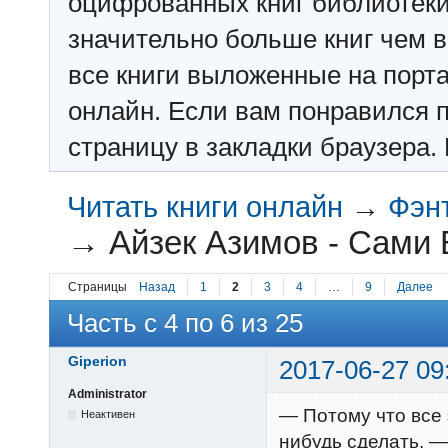
оцифрованных книг библиотеки: f
значительно больше книг чем в 
все книги выложенные на порт
онлайн. Если вам понравился п
страницу в закладки браузера. 
Читать книги онлайн
→
Фэн
→
Айзек Азимов - Сами 
Страницы
Назад
1
2
3
4
…
9
Далее
Часть с 4 по 6 из 25
Giperion
2017-06-27 09
Administrator
— Потому что все 
Неактивен
нибудь сделать, —