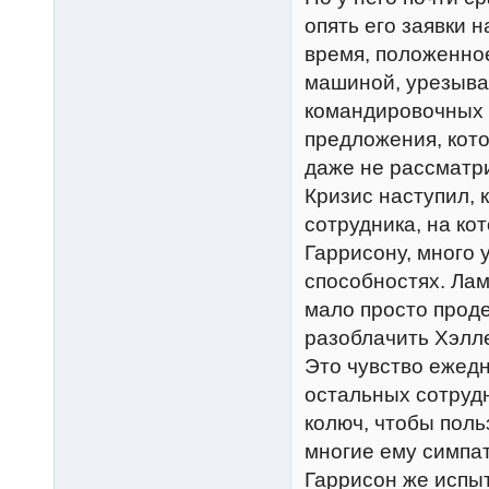
опять его заявки 
время, положенно
машиной, урезыва
командировочных 
предложения, кот
даже не рассматр
Кризис наступил,
сотрудника, на ко
Гаррисону, много 
способностях. Лам
мало просто прод
разоблачить Хэлле
Это чувство ежед
остальных сотруд
колюч, чтобы пол
многие ему симпа
Гаррисон же испы