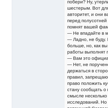
побери? Ну, утерл
шестерым. Вот для
авторитет, и они в
перед полусотней 
помнят вашей фам
— Не впадайте в 
— Ладно, не буду.
больше, но, как в
работы выполнят п
— Вам это официа
— Нет, не поручен
держаться в сторо
правил, запрещаю
право положить к
стану сообщать о 
смысле несколько
исследований. Но 