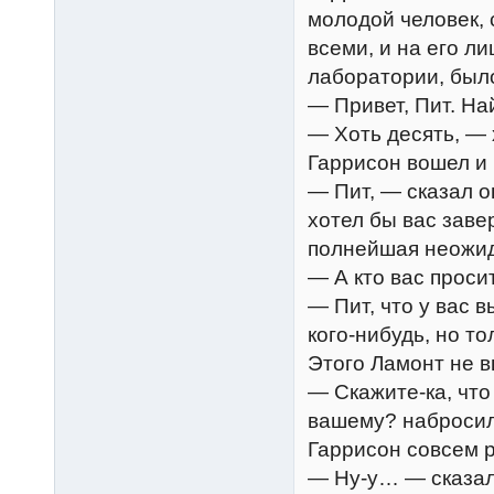
молодой человек,
всеми, и на его л
лаборатории, был
— Привет, Пит. На
— Хоть десять, — 
Гаррисон вошел и 
— Пит, — сказал о
хотел бы вас заве
полнейшая неожид
— А кто вас проси
— Пит, что у вас 
кого-нибудь, но то
Этого Ламонт не в
— Скажите-ка, что
вашему? набросил
Гаррисон совсем р
— Ну-у… — сказал 