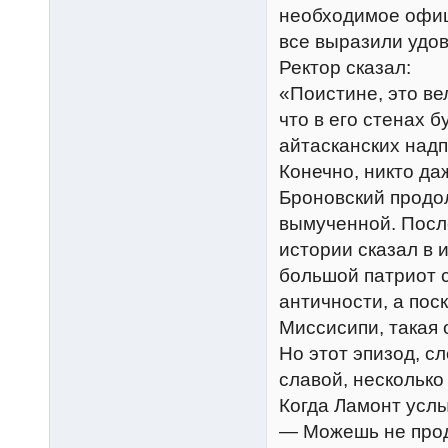
необходимое офиц
все выразили удов
Ректор сказал:
«Поистине, это ве
что в его стенах 
айтасканских надп
Конечно, никто да
Броновский продол
вымученной. Посл
истории сказал в 
большой патриот с
античности, а пос
Миссисипи, такая 
Но этот эпизод, с
славой, несколько
Когда Ламонт услы
— Можешь не продо