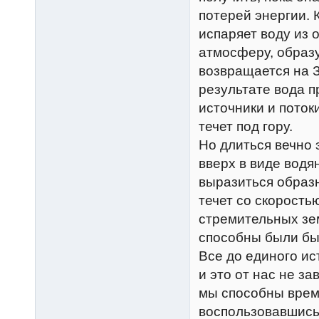
потерей энергии. 
испаряет воду из 
атмосферу, образу
возвращается на З
результате вода п
источники и поток
течет под гору.
Но длиться вечно 
вверх в виде водя
выразиться образн
течет со скорост
стремительных зе
способны были бы в
Все до единого ис
и это от нас не за
мы способны време
воспользовавшись