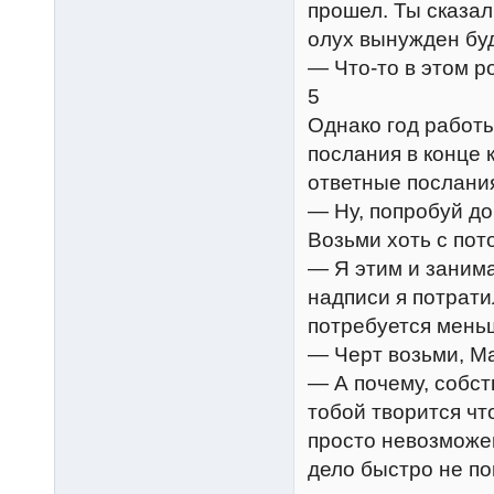
прошел. Ты сказал
олух вынужден бу
— Что-то в этом р
5
Однако год работы
послания в конце 
ответные послания
— Ну, попробуй д
Возьми хоть с пот
— Я этим и занима
надписи я потратил
потребуется мень
— Черт возьми, М
— А почему, собст
тобой творится чт
просто невозможен
дело быстро не по