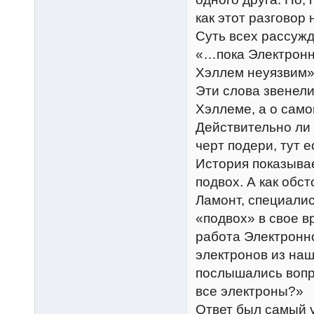
как этот разговор
Суть всех рассуж
«…пока Электронн
Хэллем неуязвим»
Эти слова звенели
Хэллеме, а о сам
Действительно ли
черт подери, тут е
История показывае
подвох. А как обс
Ламонт, специалис
«подвох» в свое в
работа Электронно
электронов из наш
послышались вопро
все электроны?»
Ответ был самый 