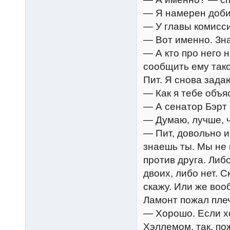
— Я намерен доби
— У главы комисси
— Вот именно. Зна
— А кто про него 
сообщить ему тако
Пит. Я снова зада
— Как я тебе объя
— А сенатор Бэрт 
— Думаю, лучше, ч
— Пит, довольно иг
знаешь ты. Мы не 
против друга. Либо
двоих, либо нет. С
скажу. Или же воо
Ламонт пожал пле
— Хорошо. Если хо
Хэллемом, так, по