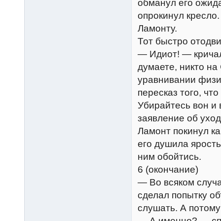
обманул его ожида
опрокинул кресло.
Ламонту.
Тот быстро отодви
— Идиот! — кричал
думаете, никто на
уравнивании физи
пересказ того, что
Убирайтесь вон и 
заявление об уходе
Ламонт покинул ка
его душила ярость
ним обойтись.
6 (окончание)
— Во всяком случа
сделал попытку о
слушать. А потом
— А именно? — сп