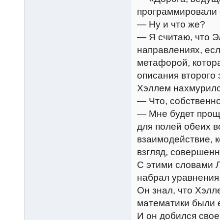
программировали 
— Ну и что же?
— Я считаю, что Э
направлениях, ес
метафорой, котора
описания второго
Хэллем нахмурилс
— Что, собственно
— Мне будет проще
для полей обеих в
взаимодействие, к
взгляд, совершенн
С этими словами Л
набрал уравнения,
Он знал, что Хэлл
математики были е
И он добился свое