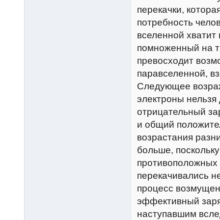
перекачки, котора
потребность челов
вселенной хватит 
помноженный на тр
превосходит возмо
паравселенной, вз
Следующее возраж
электроны нельзя 
отрицательный зар
и общий положите
возрастания разни
больше, поскольк
противоположных 
перекачивались н
процесс возмущен
эффективный заря
наступавшим всле