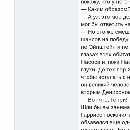
покажу, что у него
— Каким образом
— А уж это мое де
мог бы ответить н
— Но это же смешн
шансов на победу.
не Эйнштейн и не 
глазах всех обит
Насоса и, пока На
глухи. До тех пор
чтобы вступать с н
он великий челове
вторым Денисоно
— Вот что, Генри!
Шли бы вы занима
Гаррисон вскочил 
обзавелся еще одн
одного друга. Но, 