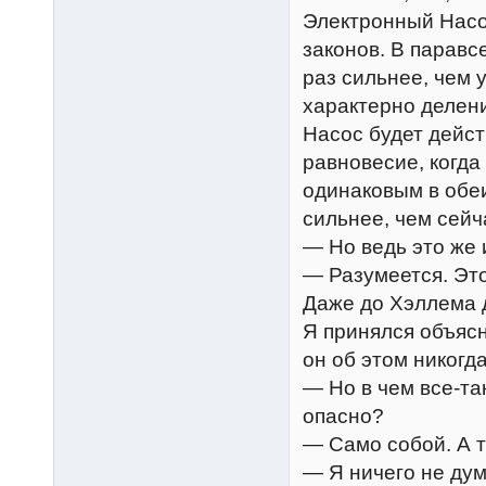
Электронный Насо
законов. В паравс
раз сильнее, чем у
характерно делени
Насос будет дейс
равновесие, когда
одинаковым в обеи
сильнее, чем сейча
— Но ведь это же 
— Разумеется. Это
Даже до Хэллема д
Я принялся объясн
он об этом никогд
— Но в чем все-та
опасно?
— Само собой. А 
— Я ничего не дум