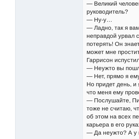
— Великий челове
руководитель?
— Ну-у…
— Ладно, так я ва
неправдой урвал се
потерять! Он знает
может мне простит
Гаррисон испустил
— Неужто вы пошл
— Нет, прямо я ем
Но придет день, и 
что меня ему прове
— Послушайте, Пит
тоже не считаю, чт
об этом на всех п
карьера в его рука
— Да неужто? А у 