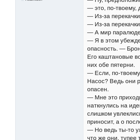
— это, по-твоему,
— Из-за перекачк
— Из-за перекачки
— А мир паралюде
— Я в этом убежде
опасность. — Брон
Его каштановые в
них обе пятерни.
— Если, по-твоему
Насос? Ведь они 
опасен.
— Мне это приходи
наткнулись на иде
слишком увлеклис
приносит, а о пос
— Но ведь ты-то у
что же они, тупее 