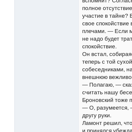
вспомнит? Согласн
полное отсутстви
участие в тайне? 
свое спокойствие 
плечами. — Если м
не надо будет тра
спокойствие.
Он встал, собира
теперь с той сухо
собеседниками, н
внешнюю вежливо
— Полагаю, — ска
считать нашу бес
Броновский тоже 
— О, разумеется, 
другу руки.
Ламонт решил, что
и принялся убежда