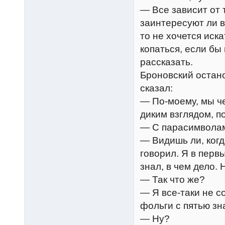
— Все зависит от т
заинтересуют ли в
то не хочется иска
копаться, если бы
рассказать.
Броновский остано
сказал:
— По-моему, мы че
диким взглядом, по
— С парасимволам
— Видишь ли, когд
говорил. Я в перв
знал, в чем дело.
— Так что же?
— Я все-таки не с
фольги с пятью з
— Ну?