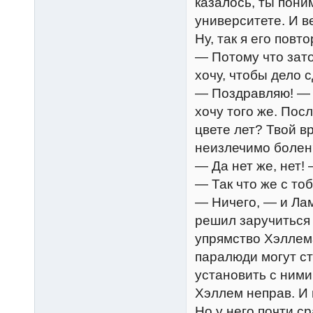
казалось, ты поним
университете. И в
Ну, так я его повт
— Потому что зато
хочу, чтобы дело 
— Поздравляю! — с
хочу того же. Пос
цвете лет? Твой в
неизлечимо болен
— Да нет же, нет!
— Так что же с то
— Ничего, — и Лам
решил заручиться 
упрямство Хэллема
паралюди могут ст
установить с ними
Хэллем неправ. И
Но у него почти с