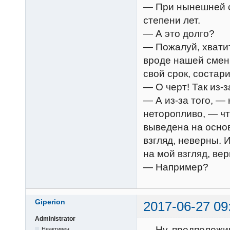
— При нынешней с
степени лет.
— А это долго?
— Пожалуй, хвати
вроде нашей смен
свой срок, состар
— О черт! Так из-з
— А из-за того, —
неторопливо, — ч
выведена на осно
взгляд, неверны. 
на мой взгляд, ве
— Например?
Giperion
2017-06-27 09
Administrator
— Ну, предположим
Неактивен