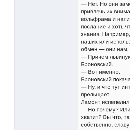
— Нет. Но они зам
привлечь их внима
вольфрама и напис
послание и хоть чт
знания. Например,
наших или использ
обмен — они нам, 
— Причем львиную
Броновский.
— Вот именно.
Броновский покача
— Ну, и что тут ин
прельщает.
Ламонт испепелил 
— Но почему? Или,
хватит? Вы что, т
собственно, славу