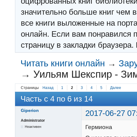
оцифрованных книг библиотеки: f
значительно больше книг чем в 
все книги выложенные на порт
онлайн. Если вам понравился п
страницу в закладки браузера. 
Читать книги онлайн
→
Зар
→
Уильям Шекспир - Зи
Страницы
Назад
1
2
3
4
5
Далее
Часть с 4 по 6 из 14
Giperion
2017-06-27 07
Administrator
Гермиона
Неактивен