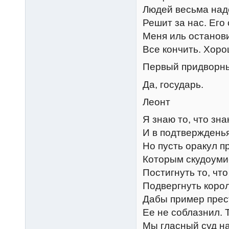
Людей весьма над
Решит за нас. Его
Меня иль останови
Все кончить. Хоро
Первый придворн
Да, государь.
Леонт
Я знаю то, что зна
И в подтверждень
Но пусть оракул п
Которым скудоуми
Постигнуть то, чт
Подвергнуть коро
Дабы пример прес
Ее не соблазнил. 
Мы гласный суд н