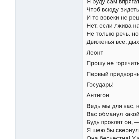
Я буду сам впряга
Чтоб всюду видеть
И то вовеки не ре
Нет, если лжива н
Не только речь, н
Движенья все, ды
Леонт
Прошу не горячить
Первый придворн
Государь!
Антигон
Ведь мы для вас, 
Вас обманул какой
Будь проклят он, —
Я шею бы свернул 
Она бесчестна! У 