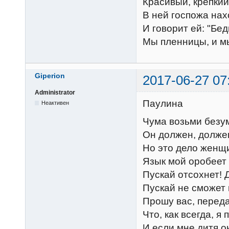
Красивый, крепкий
В ней госпожа на
И говорит ей: "Бед
Мы пленницы, и м
Giperion
2017-06-27 07
Administrator
Паулина
Неактивен
Чума возьми безум
Он должен, долже
Но это дело женщ
Язык мой оробеет 
Пускай отсохнет! 
Пускай не сможет 
Прошу вас, переда
Что, как всегда, я
И если мне дитя о