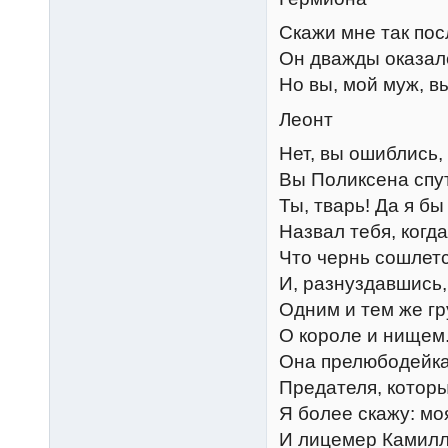
Скажи мне так пос
Он дважды оказалс
Но вы, мой муж, в
Леонт
Нет, вы ошиблись,
Вы Поликсена спу
Ты, тварь! Да я б
Назвал тебя, когда
Что чернь сошлет
И, разнуздавшись,
Одним и тем же г
О короле и нищем.
Она прелюбодейка
Предателя, которы
Я более скажу: мо
И лицемер Камилло