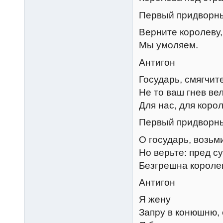
Первый придворн
Верните королеву,
Мы умоляем.
Антигон
Государь, смягчит
Не то ваш гнев ве
Для нас, для коро
Первый придворн
О государь, возьм
Но верьте: пред с
Безгрешна короле
Антигон
Я жену
Запру в конюшню, 