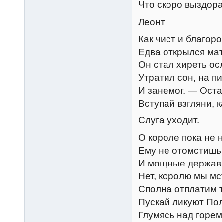
Что скоро выздора
Леонт
Как чист и благоро
Едва открылся мат
Он стал хиреть ос
Утратил сон, на п
И занемог. — Оста
Вступай взгляни, 
Слуга уходит.
О короле пока не 
Ему не отомстишь
И мощные державы
Нет, королю мы мс
Сполна отплатим т
Пускай ликуют Пол
Глумясь над горем