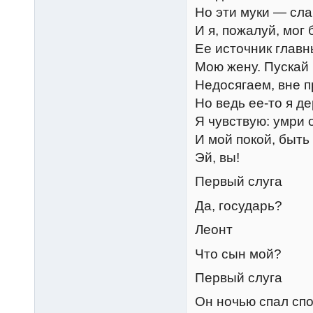
Но эти муки — сла
И я, пожалуй, мог 
Ее источник главн
Мою жену. Пускай 
Недосягаем, вне 
Но ведь ее-то я де
Я чувствую: умри 
И мой покой, быть
Эй, вы!
Первый слуга
Да, государь?
Леонт
Что сын мой?
Первый слуга
Он ночью спал спо