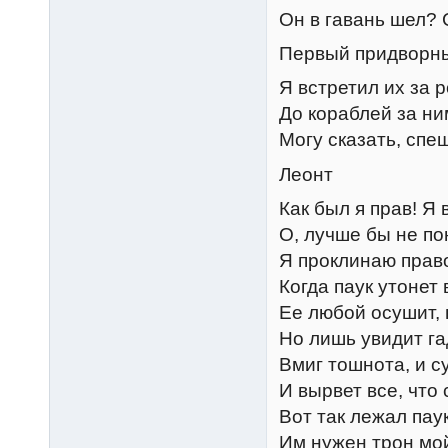
Он в гавань шел? 
Первый придворн
Я встретил их за 
До кораблей за ни
Могу сказать, спе
Леонт
Как был я прав! Я 
О, лучше бы не по
Я проклинаю прав
Когда паук утонет
Ее любой осушит,
Но лишь увидит г
Вмиг тошнота, и су
И вырвет все, что
Вот так лежал пау
Им нужен трон мой