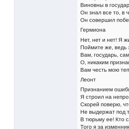
Виновны в госуда
Он знал все то, в 
Он совершил побег
Гермиона
Нет, нет и нет! Я 
Поймите же, ведь 
Вам, государь, са
О, никаким призн
Вам честь мою теп
Леонт
Признанием ошибк
Я строил на непр
Скорей поверю, чт
Не выдержат под 
В тюрьму ее! Кто 
Того я за изменник