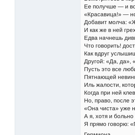
Ее получше — и в
«Красавица!» — н
Добавит молча: «Ж
И как же в ней гре
Едва начнешь див
Что говорить! до
Как вдруг услышиш
Другой: «Да, да», 
Пусть это все лю
Пятнающей невинн
Иль жалости, кото
Когда при ней кле
Но, право, после 
«Она чиста» уже н
А я, хотя и больно
Я прямо говорю: 
Гермиона