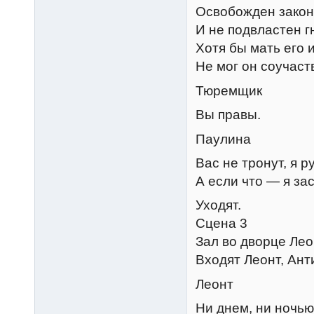
Освобожден зако
И не подвластен г
Хотя бы мать его 
Не мог он соучаств
Тюремщик
Вы правы.
Паулина
Вас не тронут, я р
А если что — я за
Уходят.
Сцена 3
Зал во дворце Лео
Входят Леонт, Ант
Леонт
Ни днем, ни ночью