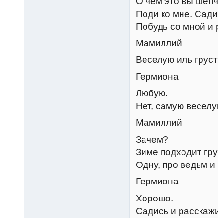
О чем это вы шеп
Поди ко мне. Сади
Побудь со мной и 
Мамиллий
Веселую иль грус
Гермиона
Любую.
Нет, самую веселу
Мамиллий
Зачем?
Зиме подходит гру
Одну, про ведьм и 
Гермиона
Хорошо.
Садись и расскажи