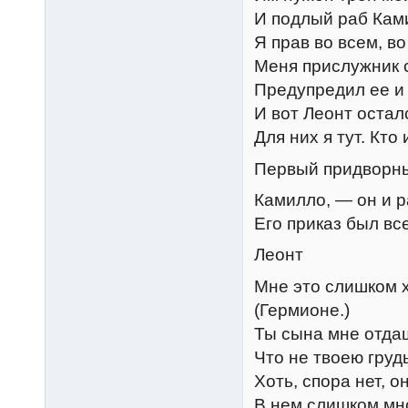
И подлый раб Кам
Я прав во всем, во
Меня прислужник 
Предупредил ее и
И вот Леонт остал
Для них я тут. Кто
Первый придворн
Камилло, — он и р
Его приказ был вс
Леонт
Мне это слишком 
(Гермионе.)
Ты сына мне отдаш
Что не твоею груд
Хоть, спора нет, о
В нем слишком мн