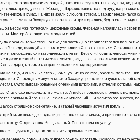
оль страстно ожидаемое Жерандой, наконец наступило. Была чудная, бодрящ
адовались приходу весны. Жеранда, бережно взяв отца под руку, направилась
литвенником в руках. На них взирали с любопытством. Старик передвигался сло
з ужаса заметили Захариуса в церкви, они притворились, будто его не видят.
шой мессы уже потрясали церковные своды. Жеранда направилась к своей пр
олени. Мастер Захариус встал рядом с ней.
ила с особой торжественностью для паствы, но старик оставался полностью 
ью: «Господи, помилуй!», не пел в умилении «Слава в вышних». Совершенно н
ик не присоединился к католической клятве «Верую!». Гордый, неподвижный,
ие и даже в самый патетический момент, когда звон колокольчика возвестил 
 Святые дары, которые священник возносил над верующими.
ла на отца, и обильные слезы, брызнувшие из ее глаз, оросили молитвенник.
дцатого. С последним звуком мастер Захариус резко повернулся к старой кол
блестят, будто выгравированные огненными штрихами, а стрелки острыми нак
сь. Стало уже привычкой, что молитву Angelus произносили ровно в полдень, 
астся привычный звон. Еще несколько мгновений — и молитва вознесется, к 
шалось страшное скрежетание, и старый часовщик испустил вопль…
, приблизившись к двенадцати, внезапно остановилась, и привычного звона 
сь к отцу. Старик лежал бездыханный. Его вынесли на улицу.
шла!» — думала девушка, заливаясь горючими слезами.
са перенесли домой и чуть живого уложили в постель. Казалось, от него оста