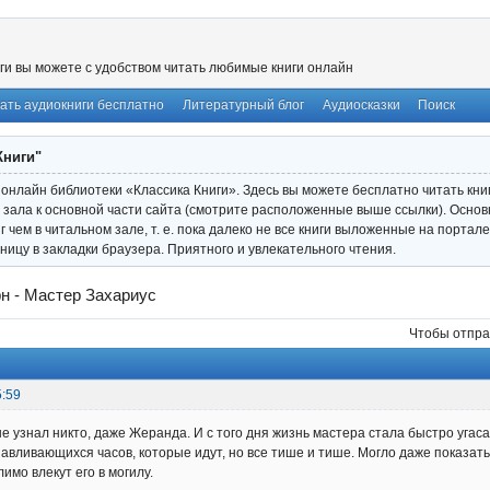
ги вы можете с удобством читать любимые книги онлайн
ать аудиокниги бесплатно
Литературный блог
Аудиосказки
Поиск
Книги"
онлайн библиотеки «Классика Книги». Здесь вы можете бесплатно читать книги
 зала к основной части сайта (смотрите расположенные выше ссылки). Основ
иг чем в читальном зале, т. е. пока далеко не все книги выложенные на порта
ницу в закладки браузера. Приятного и увлекательного чтения.
н - Мастер Захариус
Чтобы отпра
5:59
е узнал никто, даже Жеранда. И с того дня жизнь мастера стала быстро уга
авливающихся часов, которые идут, но все тише и тише. Могло даже показать
имо влекут его в могилу.