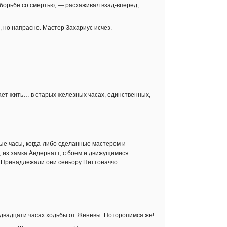
в борьбе со смертью, — расхаживал взад-вперед,
 но напрасно. Мастер Захариус исчез.
ает жить… в старых железных часах, единственных,
ные часы, когда-либо сделанные мастером и
 из замка Андернатт, с боем и движущимися
. Принадлежали они сеньору Питтоначчо.
 двадцати часах ходьбы от Женевы. Поторопимся же!