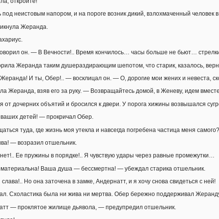
а, откройте!
 под неистовым напором, и на пороге возник дикий, взлохмаченный человек в
ликнула Жеранда.
ахариус.
оворил он. — В Вечности!.. Время кончилось… часы больше не бьют… стрелк
рила Жеранда таким душераздирающим шепотом, что старик, казалось, верну
 Жеранда! И ты, Обер!.. — восклицал он. — О, дорогие мои жених и невеста, с
ла Жеранда, взяв его за руку. — Возвращайтесь домой, в Женеву, идем вместе
я от дочерних объятий и бросился к двери. У порога хижины возвышался сугр
ваших детей! — прокричал Обер.
аться туда, где жизнь моя утекла и навсегда погребена частица меня самого
ва! — возразил отшельник.
 нет!.. Ее пружины в порядке!.. Я чувствую удары через равные промежутки…
материальна! Ваша душа — бессмертна! — убеждал старика отшельник.
слава!.. Но она заточена в замке, Андернатт, и я хочу снова свидеться с ней!
л. Схоластика была ни жива ни мертва. Обер бережно поддерживал Жеранду
атт — проклятое жилище дьявола, — предупредил отшельник.