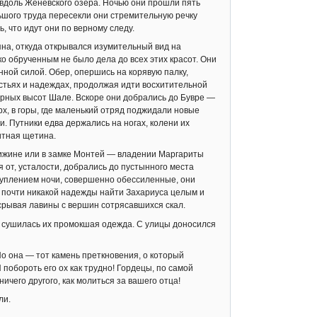
вдоль Женевского озера. Ночью они прошли пять
льшого труда пересекли они стремительную речку
, что идут они по верному следу.
на, откуда открывался изумительный вид на
 обрученным не было дела до всех этих красот. Они
нной силой. Обер, опершись на корявую палку,
стьях и надеждах, продолжая идти восхитительной
горных высот Шале. Вскоре они добрались до Бувре —
рх, в горы, где маленький отряд поджидали новые
. Путники едва держались на ногах, колени их
итная щетина.
хижине или в замке Монтей — владении Маргариты
я от, усталости, добрались до пустынного места
ступлением ночи, совершенно обессиленные, они
ь почти никакой надежды найти Захариуса целым и
 срывая лавины с вершин сотрясавшихся скал.
м сушилась их промокшая одежда. С улицы доносился
Но она — тот камень преткновения, о который
побороть его ох как трудно! Гордецы, по самой
ичего другого, как молиться за вашего отца!
ли.