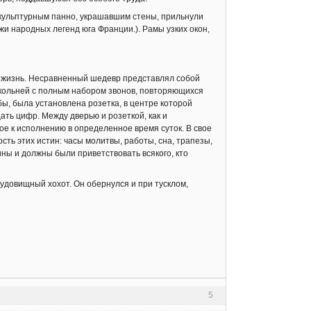
скульптурным панно, украшавшим стены, прильнули
жи народных легенд юга Франции.). Рамы узких окон,
го жизнь. Несравненный шедевр представлял собой
окольней с полным набором звонов, повторяющихся
бы, была установлена розетка, в центре которой
ть цифр. Между дверью и розеткой, как и
ое к исполнению в определенное время суток. В свое
ть этих истин: часы молитвы, работы, сна, трапезы,
ы и должны были приветствовать всякого, кто
чудовищный хохот. Он обернулся и при тусклом,
5