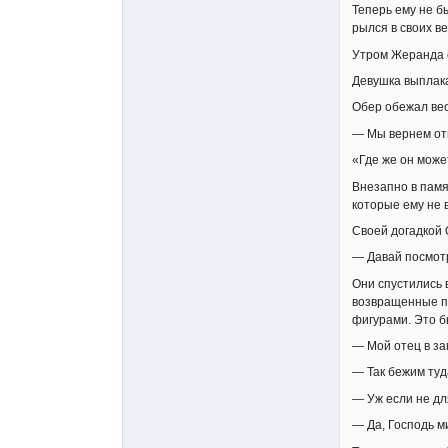
Теперь ему не б
рылся в своих в
Утром Жеранда с
Девушка выплака
Обер обежал весь
— Мы вернем отц
«Где же он може
Внезапно в памя
которые ему не 
Своей догадкой
— Давай посмот
Они спустились 
возвращенные по
фигурами. Это б
— Мой отец в за
— Так бежим туд
— Уж если не дл
— Да, Господь м