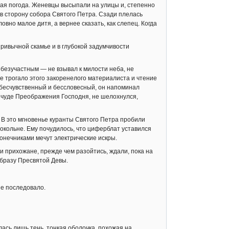
ая погода. Женевцы высыпали на улицы и, степенно
 в сторону собора Святого Петра. Сзади плелась
вно малое дитя, а вернее сказать, как слепец. Когда
ивычной скамье и в глубокой задумчивости
безучастным — не взывал к милости неба, не
е трогало этого закоренелого материалиста и чтение
 бесчувственный и бессловесный, он напоминал
о чуде Преображения Господня, не шелохнулся,
 В это мгновенье куранты Святого Петра пробили
окольне. Ему почудилось, что циферблат уставился
онечниками мечут электрические искры.
и прихожане, прежде чем разойтись, ждали, пока на
образу Пресвятой Девы.
не последовало.
лась лишь тень, тонкая оболочка, похожая на