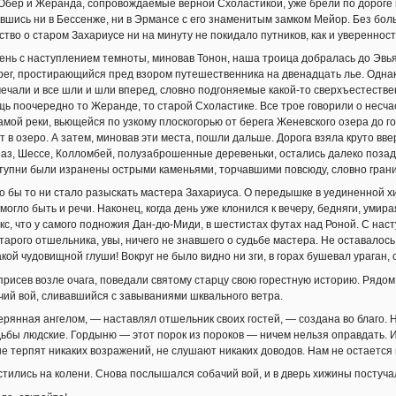
Обер и Жеранда, сопровождаемые верной Схоластикой, уже брели по дороге 
ившись ни в Бессенже, ни в Эрмансе с его знаменитым замком Мейор. Без бо
тво о старом Захариусе ни на минуту не покидало путников, как и уверенность
нь с наступлением темноты, миновав Тонон, наша троица добралась до Эвья
ег, простирающийся пред взором путешественника на двенадцать лье. Однако
мечали и все шли и шли вперед, словно подгоняемые какой-то сверхъестестве
ь поочередно то Жеранде, то старой Схоластике. Все трое говорили о несча
амой реки, вьющейся по узкому плоскогорью от берега Женевского озера до 
т в озеро. А затем, миновав эти места, пошли дальше. Дорога взяла круто вве
аз, Шессе, Колломбей, полузаброшенные деревеньки, остались далеко позади
ступни были изранены острыми каменьями, торчавшими повсюду, словно гран
о бы то ни стало разыскать мастера Захариуса. О передышке в уединенной 
огло быть и речи. Наконец, когда день уже клонился к вечеру, бедняги, умира
с, что у самого подножия Дан-дю-Миди, в шестистах футах над Роной. С на
тарого отшельника, увы, ничего не знавшего о судьбе мастера. Не оставалос
кой чудовищной глуши! Вокруг не было видно ни зги, в горах бушевал ураган,
рисев возле очага, поведали святому старцу свою горестную историю. Рядо
ий вой, сливавшийся с завываниями шквального ветра.
ерянная ангелом, — наставлял отшельник своих гостей, — создана во благо. 
ьбы людские. Гордыню — этот порок из пороков — ничем нельзя оправдать. И 
не терпят никаких возражений, не слушают никаких доводов. Нам не остается н
стились на колени. Снова послышался собачий вой, и в дверь хижины постуча