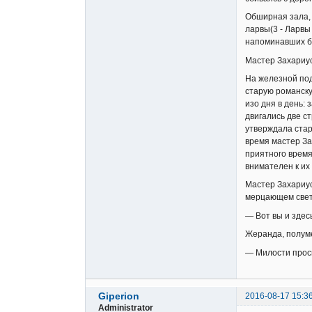
Обширная зала, 
ларвы(3 - Ларвы
напоминавших б
Мастер Захариус
На железной под
старую романску
изо дня в день:
двигались две с
утверждала стар
время мастер За
приятного время
внимателен к их
Мастер Захариус
мерцающем свете
— Вот вы и здес
Жеранда, полуме
— Милости прос
Giperion
2016-08-17 15:3
Administrator