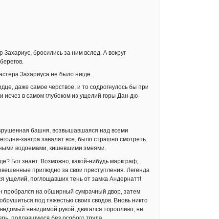
Захариус, бросились за ним вслед. А вокруг
берегов.
астера Захариуса не было нигде.
це, даже самое черствое, и то содрогнулось бы при
и исчез в самом глубоком из ущелий горы Дан-дю-
азрушенная башня, возвышавшаяся над всеми
егодня-завтра завалят все, было страшно смотреть.
язными водоемами, кишевшими змеями.
де? Бог знает. Возможно, какой-нибудь маркграф,
овешенные прилюдно за свои преступления. Легенда
ся ущелий, поглощавших тень от замка Андернатт!
н пробрался на обширный сумрачный двор, затем
 обрушиться под тяжестью своих сводов. Вновь никто
 ведомый невидимой рукой, двигался торопливо, не
ерь, поддавшуюся без особого труда.