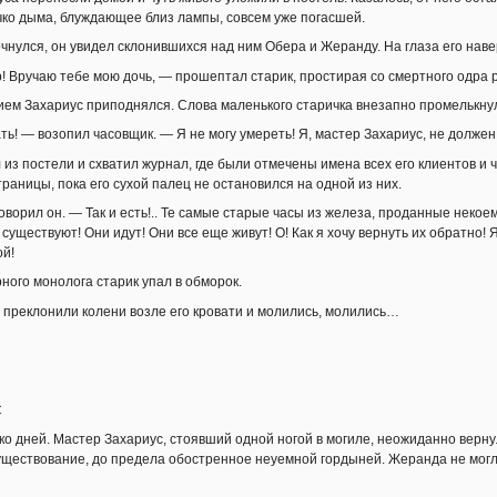
ко дыма, блуждающее близ лампы, совсем уже погасшей.
очнулся, он увидел склонившихся над ним Обера и Жеранду. На глаза его нав
 Вручаю тебе мою дочь, — прошептал старик, простирая со смертного одра ру
ем Захариус приподнялся. Слова маленького старичка внезапно промелькнули
ть! — возопил часовщик. — Я не могу умереть! Я, мастер Захариус, не должен 
 из постели и схватил журнал, где были отмечены имена всех его клиентов и
раницы, пока его сухой палец не остановился на одной из них.
оворил он. — Так и есть!.. Те самые старые часы из железа, проданные неко
существуют! Они идут! Они все еще живут! О! Как я хочу вернуть их обратно! Я
ой!
рного монолога старик упал в обморок.
преклонили колени возле его кровати и молились, молились…
С
о дней. Мастер Захариус, стоявший одной ногой в могиле, неожиданно верну
ществование, до предела обостренное неуемной гордыней. Жеранда не могл