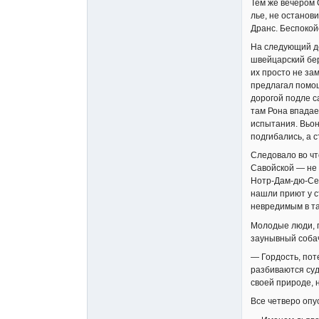
Тем же вечером 
лье, не останов
Дранс. Беспокойс
На следующий де
швейцарский бер
их просто не за
предлагал помощ
дорогой подле с
там Рона впадае
испытания. Вьон
подгибались, а 
Следовало во чт
Савойской — не м
Нотр-Дам-дю-Сек
нашли приют у с
невредимым в та
Молодые люди, п
заунывный собач
— Гордость, пот
разбиваются суд
своей природе, 
Все четверо опу