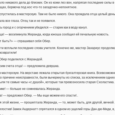
ыло никакого дела до близких. Он из кожи лез вон, напрягая последние силы 
ещах, бормоча под нос что-то загадочно-непонятное.
пустилась в мастерскую. Там не было никого. Она прождала отца целый день,
ла все глаза. Отец так и не появился.
 город и с огорчением убедился — старик как в воду канул.
а! — воскликнула Жеранда, когда юноша сообщил ей печальную новость.
т быть?» — спрашивал себя Обер.
ти всплыли последние слова учителя. Конечно же, мастер Захариус продолж
возвратили!
 Обер поделился с Жерандой.
рим счета отца! — предложила девушка.
в мастерскую. На верстаке лежала открытая бухгалтерская книга. Всевозмож
 причине неисправности, были вычеркнуты из списка, за исключением одних,
ыли те самые часы «с душой», которые так превозносила старая Схоластика
мке! — больше не сомневалась Жеранда.
а! — предложил Обер. — Мы еще можем его спасти!..
я этой жизни, — прошептала Жеранда, — то, может быть, для другой, вечной.
илостив! Замок Андернатт спрятался в одном из ущелий горы Дан-дю-Миди, в