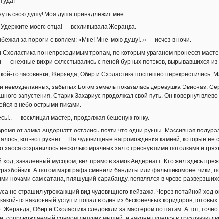
туда!
нуть свою душу! Моя душа принадлежит мне…
 Удержите моего отца! — всхлипывала Жеранда.
бежал за порог и с воплем: «Мне! Мне, мою душу!..» — исчез в ночи.
 Схоластика по непроходимым тропам, по которым ураганом пронесся мастер 
 — снежные вихри схлестывались с пеной бурных потоков, вырывавшихся из 
кой-то часовенки, Жеранда, Обер и Схоластика поспешно перекрестились. М
и невозделанных, забытых Богом земель показалась деревушка Эвионаз. Серд
ашного запустения. Старик Захариус продолжал свой путь. Он повернул влево 
йся в небо острыми пиками.
есь!.. — восклицал мастер, продолжая бешеную гонку.
ремя от замка Андернатт остались почти что одни руины. Массивная полур
залось, вот-вот рухнет… На чудовищные нагромождения камней, которые не с
го хаоса сохранилось несколько мрачных зал с треснувшими потолками и гр
 ход, заваленный мусором, вел прямо в замок Андернатт. Кто жил здесь преж
уразбойник. А потом маркграфа сменили бандиты или фальшивомонетчики, п
ними ночами сам сатана, пляшущий сарабанду, появлялся в чреве разверзших
са не страшил угрожающий вид чудовищного пейзажа. Через потайной ход о
 какой-то наклонный уступ и попал в один из бесконечных коридоров, готовых
о. Жеранда, Обер и Схоластика следовали за мастером по пятам. А тот, точно
ги, сопровождаемый сонмом летучих мышей, и наконец уперся в трухлявую дв