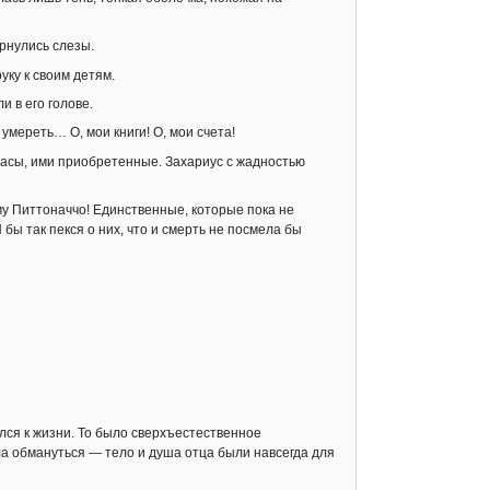
ернулись слезы.
ку к своим детям.
 в его голове.
умереть… О, мои книги! О, мои счета!
 часы, ими приобретенные. Захариус с жадностью
ему Питтоначчо! Единственные, которые пока не
 бы так пекся о них, что и смерть не посмела бы
лся к жизни. То было сверхъестественное
а обмануться — тело и душа отца были навсегда для