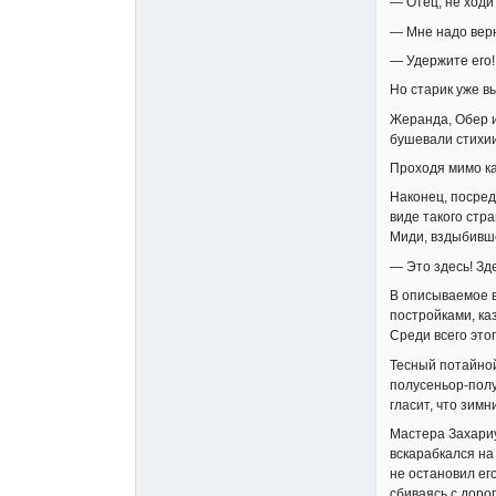
— Отец, не ходи 
— Мне надо вер
— Удержите его!
Но старик уже вы
Жеранда, Обер и
бушевали стихии
Проходя мимо ка
Наконец, посред
виде такого стр
Миди, вздыбивше
— Это здесь! Зд
В описываемое в
постройками, ка
Среди всего это
Тесный потайной
полусеньор-пол
гласит, что зим
Мастера Захариу
вскарабкался на
не остановил ег
сбиваясь с доро