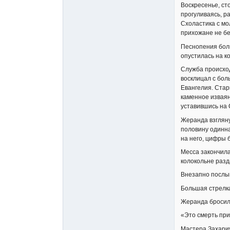
Воскресенье, ст
прогуливаясь, р
Схоластика с мо
прихожане не бе
Песнопения боль
опустилась на к
Служба происход
восклицал с бол
Евангелия. Стар
каменное изваян
уставившись на
Жеранда взгляну
половину одинна
на него, цифры 
Месса закончила
колокольне разд
Внезапно послы
Большая стрелка
Жеранда бросила
«Это смерть при
Мастера Захариу