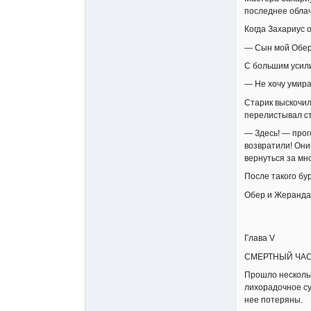
последнее облач
Когда Захариус 
— Сын мой Обер!
С большим усили
— Не хочу умира
Старик выскочил
перелистывал ст
— Здесь! — прог
возвратили! Они 
вернуться за мн
После такого бу
Обер и Жеранда 
Глава V
СМЕРТНЫЙ ЧА
Прошло нескольк
лихорадочное су
нее потеряны.