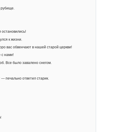
 рубище.
и остановились!
лся к жизни.
коро вас обвенчают в нашей старой церкви!
 с нами!
об. Все было завалено снегом.
? — печально ответил старик.
.