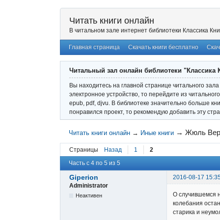
Читать книги онлайн
В читальном зале интернет библиотеки Классика Кни
Главная страница
Скачать книги бесплатно
Скач
Читальный зал онлайн библиотеки "Классика 
Вы находитесь на главной странице читального зала 
электронное устройство, то перейдите из читального
epub, pdf, djvu. В библиотеке значительно больше кн
понравился проект, то рекомендую добавить эту стра
→
Жюль Вер
Читать книги онлайн
→
Иные книги
Страницы
Назад
1
2
Часть с 4 по 5 из 5
Giperion
2016-08-17 15:3
Administrator
О случившемся н
Неактивен
колебания остан
старика и неумол