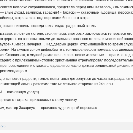
совсем неплохо сохранившаяся, предстала перед ним. Казалось, к высоким 
 — злые духи.), вампиры, тараски(4 - Тараски — сказочные чудовища, персона
ойницы, сотрясались под порывами бешеного ветра.
, остановившись посреди залы, издал радостный вопль.
ставке, вплотную к стене, стояли часы, в которых заключалась теперь вся е
ю церковь со всевозможными деталями из кованого железа и массивной кол
 заутреня, месса, вечерня… Над дверью церкви, открывавшейся во время служ
трелки. На скульптурном циферблате с тонким рельефом помещалось двенадца
ая Схоластика, в медной рамке появлялось некое изречение — правило, годн
хариус с прилежанием истового христианина отрегулировал последовательнос
препровождения и отдыха следовали согласно догмам религиозной дисциплин
 рекомендациям.
, опьянев от радости, только попытался дотронуться до часов, как раздался 
 коптящей лампы различил того маленького старичка из Женевы.
ь! — воскликнул уродец.
ртвая от страха, прижалась к своему жениху.
им, мастер Захариус, — произнес чудовищный персонаж.
6:23