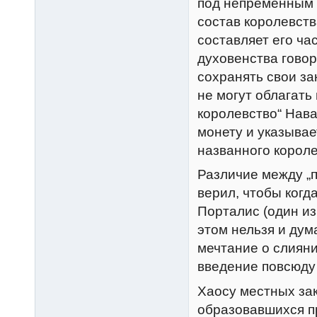
под непременным 
состав королевств
составляет его ча
духовенства говор
сохранять свои за
не могут облагат
королевство“ Нав
монету и указывает
названного корол
Различие между „п
верил, чтобы когд
Порталис (один из
этом нельзя и дум
мечтание о слияни
введение повсюду
Хаосу местных зак
образовавшихся п