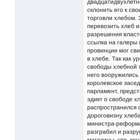
двадцатидвухлетн
склонить его к св
торговли хлебом. 
перевозить хлеб и
разрешения власт
ссылка на галеры 
провинции мог сви
в хлебе. Так как у
свободы хлебной т
него вооружились
королевское засед
парламент, предс
эдикт о свободе х
распространился с
дороговизну хлеба
министра-реформа
разграбил и разр
магазины, что, ко