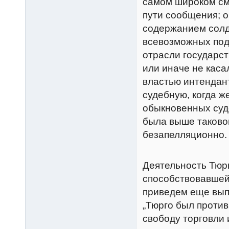
самом широком см
пути сообщения; о
содержанием солд
всевозможных пода
отрасли государст
или иначе не кас
властью интендан
судебную, когда ж
обыкновенных судо
была выше таково
безапелляционно.
Деятельность Тюрг
способствовавшей
приведем еще выпи
„Тюрго был против
свободу торговли 