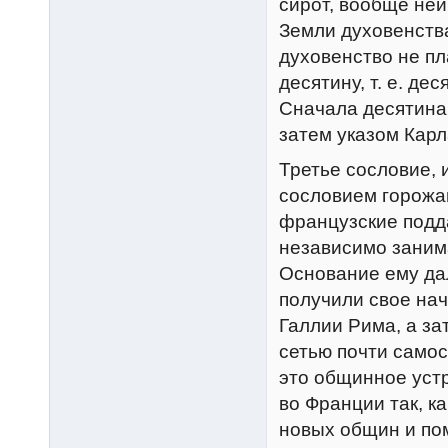
сирот, вообще неи
Земли духовенств
духовенство не пл
десятину, т. е. де
Сначала десятина
затем указом Карл
Третье сословие, 
сословием горожан
французские подд
независимо заним
Основание ему да
получили свое на
Галлии Рима, а за
сетью почти самос
это общинное устр
во Франции так, к
новых общин и по