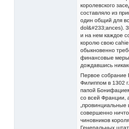
королевского засе
составляло из пр
один общий для вс
dol&#233;ances). 
и на нем каждое 
королю свою cahie
обыкновенно требо
финансовые меры,
дождавшись никако
Первое собрание 
Филиппом в 1302 г.
папой Бонифацием
со всей Франции, 
„провинциальные ш
совершенно ничто
чиновников корол
Генеральных штато