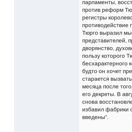
парламенты, восс
против реформ Тюр
регистры королевс
противодействие 
Тюрго выразил мы
представителей, 
дворянство, духов
пользу которого 
бесхарактерного к
будто он хочет пр
старается вызвать
месяца после того
его декреты. В ав
снова восстановл
избавил фабрики о
введены“.