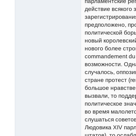
парламентские ре
действие всякого 
зарегистрирования
предположено, пр
политической бор
новый королевский
нового более стро
commandement du r
возможности. Одна
случалось, оппоз
стране протест (r
большое нравствен
вызвали, то подд
политическое зна
во время малолетс
слушаться советов
Людовика XIV пар
штатов), то ослаб