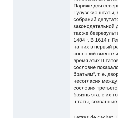
Париже для северн
Тулузские штаты,
собраний депутато
законодательной д
так же безрезуль
1484 г. В 1614 г.
на них в первый р
сословий вместе и
время этих Штатов
сословие показал
братьям“, т. е. дв
несогласия между
сословия третьего
боязнь эта, с их 
штаты, созванные 
Lettres de cachet