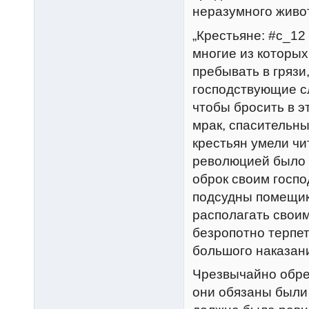
неразумного живо
„Крестьяне: #c_12
многие из которы
пребывать в грязи,
господствующие с
чтобы бросить в э
мрак, спасительны
крестьян умели чи
революцией было 
оброк своим госп
подсудны помещик
располагать свои
безропотно терпет
большого наказан
Чрезвычайно обре
они обязаны были