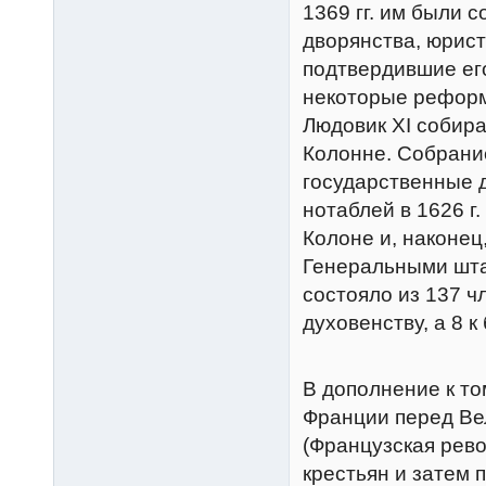
1369 гг. им были 
дворянства, юрист
подтвердившие ег
некоторые реформ
Людовик XI собирал
Колонне. Собрание
государственные 
нотаблей в 1626 
Колоне и, наконец
Генеральными шта
состояло из 137 ч
духовенству, а 8 
В дополнение к то
Франции перед Ве
(Французская рев
крестьян и затем 