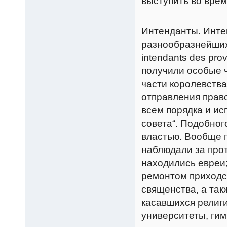
выступить во вре
Интенданты. Инте
разнообразнейших 
intendants des pr
получили особые 
части королевства
отправления прав
всем порядка и ис
совета“. Подобно
властью. Вообще г
наблюдали за про
находились евреи
ремонтом приходск
священства, а так
касавшихся религ
университеты, гим