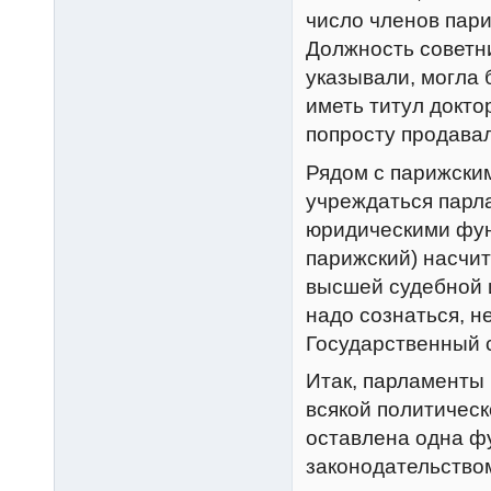
число членов пари
Должность советн
указывали, могла
иметь титул доктор
попросту продава
Рядом с парижским
учреждаться парл
юридическими функ
парижский) насчи
высшей судебной и
надо сознаться, н
Государственный с
Итак, парламенты
всякой политическ
оставлена одна ф
законодательством