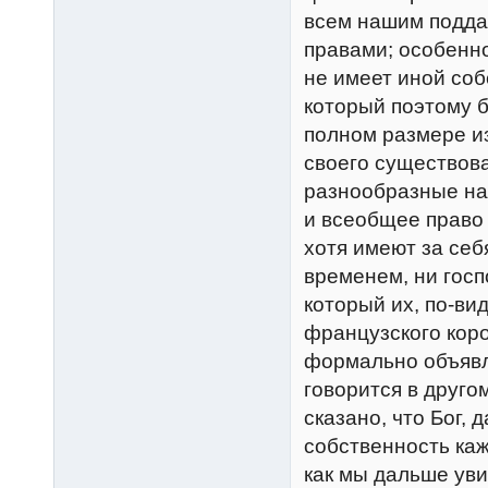
всем нашим подда
правами; особенно
не имеет иной соб
который поэтому б
полном размере из
своего существов
разнообразные на
и всеобщее право
хотя имеют за себ
временем, ни гос
который их, по-вид
французского коро
формально объявля
говорится в друго
сказано, что Бог,
собственность каж
как мы дальше ув