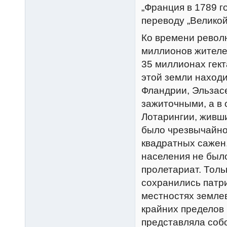
„Франция в 1789 г
переводу „Великой
Ко времени револ
миллионов жителе
35 миллионах гект
этой земли находи
Фландрии, Эльзас
зажиточными, а в 
Лотарингии, живш
было чрезвычайно
квадратных сажен
населения не был
пролетариат. Толь
сохранились патр
местностях земле
крайних пределов
представляла собо