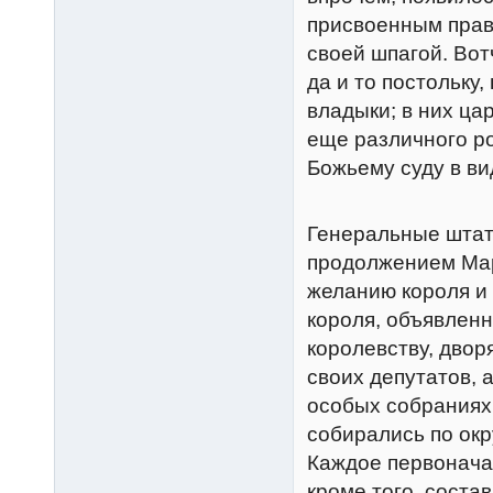
присвоенным право
своей шпагой. Во
да и то постольку
владыки; в них ца
еще различного р
Божьему суду в ви
Генеральные штат
продолжением Мар
желанию короля и 
короля, объявленн
королевству, дво
своих депутатов, а
особых собраниях
собирались по окр
Каждое первонача
кроме того, соста