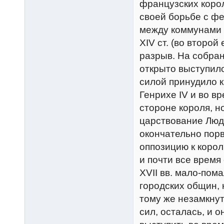
французских коро
своей борьбе с ф
между коммунами 
XIV ст. (во второ
разрыв. На собран
открыто выступило
силой принудило 
Генрихе IV и во в
стороне короля, н
царствование Люд
окончательно порв
оппозицию к корол
и почти все время
XVII вв. мало-по
городских общин, 
тому же незамкну
сил, осталась, и 