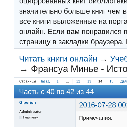
оцифрованных книг библиотеки: f
значительно больше книг чем в 
все книги выложенные на порт
онлайн. Если вам понравился п
страницу в закладки браузера. 
Читать книги онлайн
→
Учеб
→
Франсуа Минье - Исто
Страницы
Назад
1
…
12
13
14
15
Дал
Часть с 40 по 42 из 44
Giperion
2016-07-28 00
Administrator
Примечания:
Неактивен