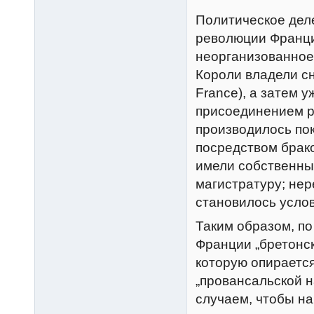
Политическое деле
революции Франци
неорганизованное
Короли владели сн
France), а затем 
присоединением р
производилось пок
посредством брак
имели собственны
магистратуру; нер
становилось усло
Таким образом, по
Франции „бретонск
которую опирается
„провансальской 
случаем, чтобы на