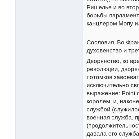
Ришелье и во втор
борьбы парламент
канцлером Мопу и
Сословия. Во Фран
духовенство и тре
Дворянство, ко в
революции, дворя
потомков завоеват
исключительно св
выражение: Point d
королем, и, након
службой (служилое
военная служба, п
(продолжительность
давала его служб