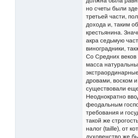
должна была равня
но счеты были зде
третьей части, по
дохода и, таким 
крестьянина. Знач
акра седьмую час
виноградники, так
Со Средних веков 
масса натуральных
экстраординарные
дровами, воском 
существовали еще
Неоднократно вво
феодальным госпо
требования и госу
такой же строгост
налог (taille), от
духовенство же б