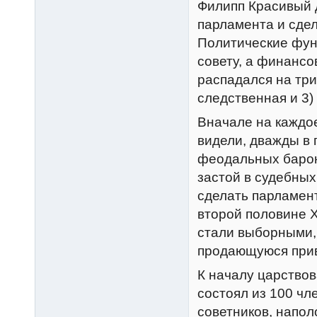
Филипп Красивый 
парламента и сде
Политические фун
совету, а финансо
распадался на три
следственная и 3)
Вначале на каждо
видели, дважды в 
феодальных бароно
застой в судебны
сделать парламен
второй половине X
стали выборными, 
продающуюся при
К началу царствов
состоял из 100 чл
советников, напол